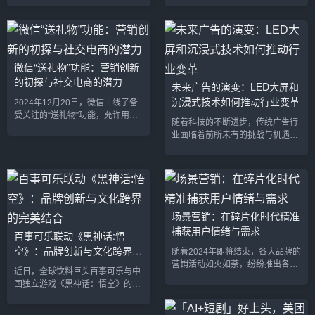
大潜力，纷纷重金聘请流量明星作
是游戏行业争夺玩家注意力的黄金
为品牌代言人，以借此推动品牌的
时机。这个节点，带来了极高的娱
认知度和销售额。近期，赵露思、
乐和购物活跃度，尤其对于游戏产
成毅和檀健次等顶流艺人纷纷成为
品而言，不仅玩家们会积极接受新
品牌代言人，为多个“抖品牌”注入
产品和新付费项目，游戏厂商的买
微信“送礼物”功能：营销创新
了新的活力和曝光度。然而，这一
量成本也有望下降，广告投放的
的初探与社交电商的潜力
未来广告的演变：LED大屏和
策略是否能在激烈的竞争中脱颖而
ROI（投资回报率）也可能显著提
沉浸式技术如何推动行业变革
出，改写“抖品牌”的市场竞争格
升。然而，竞争也异常激烈，如何
2024年12月20日，微信上线了备
局，仍然是一个值得探讨的问题。
在众多娱乐形式中脱颖而出，成为
受关注的“送礼物”功能，允许用户
随着科技的不断进步，传统广告行
“抖品牌”的崛起与明星代言的...
游戏厂商亟待解决的难题。传统的
通过微信小店为好友挑选礼物，并
业面临着前所未有的挑战与机遇。
策略...
直接发送。这个功能的出现激发了
特别是在LED大屏和沉浸式技术的
社交电商领域的热议，不仅吸引了
推动下，广告行业正在经历一场变
各大品牌商家关注，也引发了对微
革，带来了全新的广告体验和互动
信电商未来潜力的讨论。本文将深
形式。借助这些创新技术，广告正
入剖析这一创新的营销功能及其对
从单纯的视觉冲击转变为一种能够
微信电商格局的可能影响，探索其
激发观众情感和沉浸感的全面体
场景营销：在碎片化时代精准
在推动社交电商爆发上的机会与挑
验。LED大屏：突破传统广告的限
捕获用户情绪与需求
战。微信“送礼物”功能：营销创新
百事可乐联动《黑神话:悟
制近年来，LED大屏作为现代广告
的独特之处微信“送礼物”功能的核
空》：品牌创新与文化跨界的
的代表性技术，广泛应用于城市的
随着2024年即将结束，各大品牌的
心创新在于，用户可以像发送红...
公共空间、交通枢纽以及商业区。
完美结合
营销活动如火如荼，纷纷推出各种
近日，全球饮料巨头百事可乐与中
LED大屏的优势不仅体现在其巨大
年末促销与节庆活动。单单12月，
国独立游戏《黑神话：悟空》的合
的显...
场景营销的创意便层出不穷——下
作引发了广泛关注。这一联动不仅
雪、平安夜、圣诞树、跨年夜等元
在品牌营销层面上展现了百事可乐