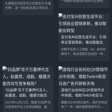
率依然落后行业顶尖公司
一场由技术驱动的革命正在悄然发
丸美股份日前宣布正式更名为“丸美
生。随着市场竞争愈发激烈，跨境
生物”，这一变动标志着公司在业务
电商的运作已经不再仅仅依赖传统
定位上的进一步转型与升级。根据
的货品出口，而是逐步向品牌出海
公司发布的公告，丸美自成立以来
转型。在这个过程中，AI技术作为
便一直肩负着科技驱动的使命，如
推动精细化运营和品牌创意的核心
今更名后将更加突出其在生物护肤
力量，正在发挥着愈发重要的作
领域的深耕与创新。更名背后的战
用。尤其是在2024年，AI与跨境电
略调整丸美生物表示，公司的核心
支付宝AI创意生成平台：引领
商的深度融合，不仅让卖家能够在
业务一直聚焦于生物护肤领域，旗
商业营销革新，推动智能化转
效率上实现大幅跃升，也为全球品
下大多数产品都在不同程度上运用
牌的打造和提升提供了新的助力。
型
了生物技术。为了更好地匹配公司
在数字化和人工智能（AI）技术的
品牌建设进入AI时代品牌建设一
的实际发展方向，丸美选择将其证
推动下，商业营销正在经历一场深
直...
券简称变更为“丸美生物”。公司透
刻的变革。近日，支付宝推出了其
露，...
全新AI创意生成平台——“蚂上有创
意”，旨在为商家机构提供智能化、
快速生成创意素材和营销广告分析
的服务。自平台推出以来，已累计
为商家生成超过8700万张AI素材，
成为企业实现精准营销和降低创意
“抖品牌”花千万重押代言人，
游戏行业如何在Q5营销节点
成本的重要工具。这一举措不仅代
赵露思、成毅、檀健次能否改
中突围，借助Twitch和亚马逊
表着支付宝在商业生态中的进一步
深化布局，也标志着人工智能在商
写竞争格局？
广告开辟新天地
2024年12月21日，随着“抖品牌”在
随着2024年接近尾声，海外市场迎
业营销领域应用的一个重要突...
抖音电商平台上的快速崛起，越来
来了一年一度的重要营销节点——
越多品牌开始意识到明星代言的巨
Q5。Q5，正值圣诞与新年期间，