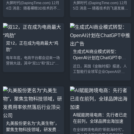
品展示方式
的突破点
大屏时代(DapingTime.com) 12月
大屏时代 (DapingTime.com) 12月
影响力。通过UGC...
4日 消息：随着裸眼3D技术的不断
5日 消息 — 随着技术的飞速发展，
进步和成熟，越来越多的国内大公
裸眼3D技术已经走出电影院和VR
司开始悄然将其引入到产品展示、
体验馆，逐渐渗透到更多的商业和
广告营销和用户体验中。这项创新
娱乐领域。对于奢侈品牌而言，裸
技术不仅改变了消费者与品牌的互
眼3D作为一种创新的展示方式，正
动方式，也为公司带来了全新的营
逐步成为提升品牌体验、增强消费
销机遇和销售增长点。尽管许多消
者互动、扩大市场影响力的新利
双12，正在成为电商最大“鸡
费者可能还没有完全意识到这一变
器。如今，奢侈品牌正与裸眼3D技
肋”
生成式AI商业模式转型：
化，但裸眼3D技术正悄悄地在各个
术发生越来越多的碰撞，探索如何
OpenAI计划在ChatGPT中推
行业中蓬勃发展，尤其在科技、家
将这一前沿技术融入到高端产品展
每年年底，电商平台都会迎来一场
电、汽车、零售等领域，越来越多
示、营销推广甚至消费者服务中，
出广告
营销大战，其中“双11”和“双12”是
近日，英国《金融时报》报道，人
的大公司已经开始...
创造出前所...
最为重要的两大购物节。然而，随
工智能行业领军企业OpenAI计划
着消费模式和市场环境的变化，曾
在其热门产品ChatGPT中引入广
经风光无限的“双12”正在逐渐显现
告。OpenAI首席财务官Sarah
出“鸡肋”的一面，逐步成为电商行
Friar表示，公司正在仔细权衡广告
业面临的一个“尴尬”现象。双12的
计划的启动时机。这一消息标志着
由来与崛起“双12”最初由京东于
生成式AI领域的商业模式正迎来重
2012年发起，目的在于借“双11”大
要转型，同时也引发了业内对AI与
促后的尾声继续推动年底的消费热
营销结合潜力的热议。广告商业
潮，成为另一波购物高潮。随着市
AI赋能跨境电商：先行者已走
化：OpenAI的新战略布局今年以
场的迅速扩展，其他电商平台纷纷
在前列，全球品牌出海加速
来，OpenAI已经进行了多项关键
丸美股份更名为“丸美生物”，
加入“双12...
性人事调整，为广告计划铺路。今
聚焦生物科技领域，研发费用
在全球跨境电商的“新航海时代”，
年5月，...