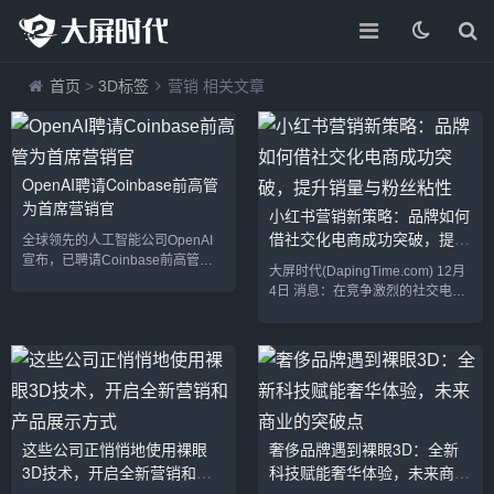
首页
>
3D标签
营销 相关文章
OpenAI聘请Coinbase前高管
为首席营销官
小红书营销新策略：品牌如何
借社交化电商成功突破，提升
全球领先的人工智能公司OpenAI
销量与粉丝粘性
宣布，已聘请Coinbase前高管凯
大屏时代(DapingTime.com) 12月
瑟琳·华尔（Catherine Wall）为首
4日 消息：在竞争激烈的社交电商
席营销官（CMO），负责公司的全
市场中，小红书凭借其独特的社交
球营销战略、品牌建设和用户增
化电商模式，成为了品牌营销的新
长。此次任命被视为OpenAI进一
阵地。近期，多家品牌通过精心设
步推动市场扩展和强化品牌影响力
计的营销方案，在小红书平台上实
的重要举措。凯瑟琳·华尔曾在加密
现了品牌曝光、销量增长和用户粘
货币交易平台Coinbase担任高级
性提升的目标，成功借力这一平台
营销职位，带领公司成功提升品牌
突破了“过气”困境，打造出持续火
认知度，并推动了多个战略营销项
这些公司正悄悄地使用裸眼
奢侈品牌遇到裸眼3D：全新
爆的市场表现。社交电商优势助力
目的实施。她在区块链和金融科技
3D技术，开启全新营销和产
科技赋能奢华体验，未来商业
品牌突破小红书独特的社交电商性
领...
质，使其在年轻群体中具有强大的