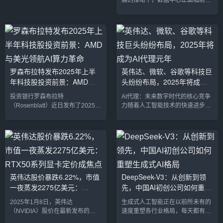
展的推动下，数据中心正面临前所
未有的电力需求。根据美国能源部
支持的一项研究，预计到2028年，
美国数据中心的电力需求将激增近
三倍，并可能占到全美电力消耗的
12%。这一现象的根本原因，是各
行各业纷纷向人工智能转型，数据
处理和存储需求急剧上升，推动了
罗森布拉特发布2025年上半
英伟达、微软、谷歌等科技巨
电力需求的大幅增长。AI与数据中
年科技股投资前景：AMD与
头纷纷布局，2025年将成为
心电力需求的急剧增长根据美国劳
伦斯·伯克利国家实验室（LBNL）
美光领航AI算力革命
AI代理元年
投资银行罗森布拉特
AI代理：未来数字时代的核心竞争
发布的报告，随着AI应用的...
（Rosenblatt）近日发布了2025年
力随着人工智能技术的快速进步，
上半年科技股投资展望报告，重点
AI代理（AI Agent）正在成为数字
关注了人工智能（AI）和下一代宽
世界中最炙手可热的创新之一。从
带建设这两大主题。报告由分析师
英伟达到微软、谷歌等全球科技巨
Steve Frankel等人撰写，详细分析
头纷纷布局，AI代理的普及预计将
了与AI相关的科技公司前景，特别
在2025年迎来爆发式增长，成为数
是AMD和美光科技在AI算力革命中
字化转型的关键组成部分。AI代理
的关键地位。AMD：AI算力增长的
被定义为一种能够主动学习、适应
英伟达股价暴跌6.22%，市值
DeepSeek-V3：从创新到领
领跑者在关于AMD的最新研究报告
并为用户提供个性化服务的智能
一夜蒸发2275亿美元：
先，中国AI初创公司如何重塑
中，Frankel维持了该公司“买入”评
体。这种技术不仅仅是语音助手的
级，并设定目标价250美元。他...
简单升级，而是能在用户的日常工
RTX50系列显卡定价成焦点
生成式AI格局
2025年1月8日，英伟达
生成式人工智能正在以前所未有的
作、生活、商业决策中起...
（NVIDIA）股价在最新发布的
速度重塑各行业格局，每天都有新
RTX50系列显卡之后遭遇了意外的
的应用场景和技术突破涌现。在这