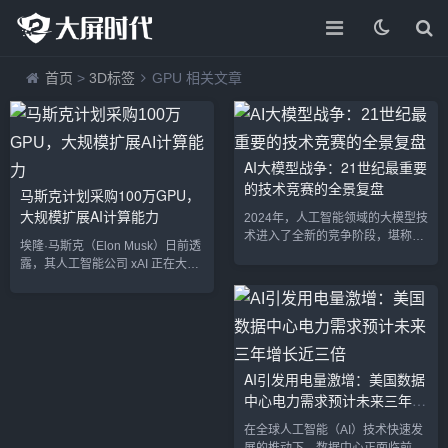
首页
>
3D标签
GPU 相关文章
AI大模型战争：21世纪最重要
的技术竞赛的全景复盘
马斯克计划采购100万GPU，
大规模扩展AI计算能力
2024年，人工智能领域的大模型技
术进入了全新的竞争阶段，堪称21
埃隆·马斯克（Elon Musk）日前透
世纪最具影响力的技术竞赛之一。
露，其人工智能公司 xAI 正在大幅
从OpenAI推出的ChatGPT，到国
扩展超级计算机 Colossus 的规
内外数百家企业争相研发的各种大
模，计划采购多达 100 万个
模型，整个行业经历了技术突破、
GPU。这一举措将使 xAI 的 AI 计
市场洗礼、商业化尝试等多重波
算能力迈上全新台阶，进一步与谷
动。本文将对这场前所未有的大模
歌、OpenAI 等竞争对手展开角
型竞赛进行深度复盘，分析其发展
逐。超级计算机 Colossus 的升级
AI引发用电量激增：美国数据
阶段、竞争格局、商业化路径及未
计划目前，xAI 的 Colossus 超级
中心电力需求预计未来三年增
来可能的演变趋势，探讨这一技术
计算机已拥有约 10 万个 GPU，但
如何影响全球科技、产业格局，乃
长近三倍
马斯克的目标是将这一数字提...
在全球人工智能（AI）技术快速发
至人类社会的未来。一、AI...