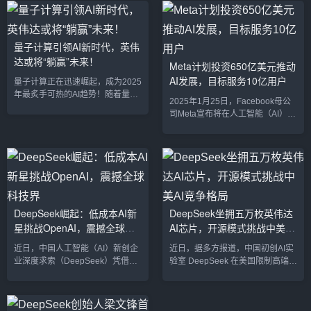
仅限于深圳，他还将访问上海、北
进行IPO。此举标志着沐曦在国内
京等多个主要城市，并计划稍后前
GPU市场的进一步深耕，而这一波
往台北。这是黄仁勋继2024年访问
国产GPU厂商的IPO潮也吸引了广
中国之后的再次亮相，英伟达在中
泛关注。沐曦成立于2020年，其创
量子计算引领AI新时代，英伟
国的影响力和业务发展继续受到高
始团队拥有深厚的技术背景。创始
达或将“躺赢”未来！
Meta计划投资650亿美元推动
度关注。2024年，英伟达的巅峰之
人陈维良曾任AMD全球GPGPU设
AI发展，目标服务10亿用户
年黄仁勋的访问不仅是对英伟达中
计总负责人，联合创始人彭莉则是
量子计算正在迅速崛起，成为2025
国团队的鼓励，也是对英伟达2024
AMD首位华人女科学家。无论是硬
年最炙手可热的AI趋势！随着量子
2025年1月25日，Facebook母公
年辉煌业绩的见证。2...
件架构设计，还是G...
技术的突破，许多科技公司开始将
司Meta宣布将在人工智能（AI）领
目光投向这一领域。近年来，AI成
域投入最高达650亿美元（约合
为科技行业的投资亮点，而量子计
5,070亿港元），旨在巩固其在AI
算的到来，无疑为AI的发展注入了
竞赛中的领先地位，并扩大其技术
新动力。值得注意的是，在这场新
生态系统。Meta行政总裁马克·扎
兴技术的浪潮中，英伟达
克伯格（Mark Zuckerberg）在社
（Nvidia）可能正准备“躺赢”未来
交媒体发文表示，2025年将成为
的大赛道！量子计算：AI发展的下
“AI发展的决定性一年”，公司正加
一座宝藏量子计算，这项曾经只在
DeepSeek崛起：低成本AI新
DeepSeek坐拥五万枚英伟达
速推进大规模基础设施建设，目标
科幻电影中出现的技术，如今正在
星挑战OpenAI，震撼全球科
AI芯片，开源模式挑战中美AI
是打造覆盖全球超10亿用户的AI助
从实验室走向市场。量子计算能...
手。全方位布局：L...
技界
竞争格局
近日，中国人工智能（AI）新创企
近日，据多方报道，中国初创AI实
业深度求索（DeepSeek）凭借其
验室 DeepSeek 在美国限制高端芯
低成本、高性能的DeepSeek-V3
片出口的背景下，仍拥有多达 5 万
大模型震撼全球科技界，在多项基
颗英伟达 H100 GPU。在全球AI格
准测试中展现出超越OpenAI、谷
局竞争愈发白热化之际，