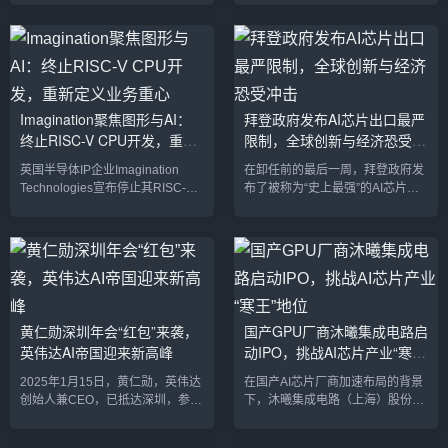
大跌。当天，美股收盘时，英伟达
一蓬勃发展的领域，长期以来美国
的股价报收于140.14美元，下跌了
的科技巨头如OpenAI、Anthropic
6.22%，创下了自2024年9月3日
和Meta占据了主导地位。然而，
以来的最大单日跌幅。这一跌幅让
2025年，一个来自中国的AI初创公
英伟达的市值在一夜之间蒸发了
司——DeepSeek，凭借其最新发
2275亿美元，约合人民币16668亿
布的DeepSeek-V3模型，打破了
Imagination聚焦图形与AI：
拜登政府发布AI芯片出口最严
元。此次股价大幅下跌，显然超出
这一格局。DeepSeek-V3不仅在
终止RISC-V CPU开发，重新
限制，全球创新与经济恐受冲
了英伟达CEO黄仁勋的预期，也令
性能上超越了诸如OpenAI的GPT-
投资者和业内人士对未来的发展充
4o和Anthro...
定义业务重心
击
英国半导体IP企业Imagination
在卸任前的最后一周，拜登政府发
满疑虑。一、RT...
Technologies宣布停止其RISC-V
布了被称为“史上最强”的AI芯片出
CPU产品线开发，全面转向图形、
口限制新规。《人工智能扩散框
人工智能（AI）与边缘计算等核心
架》（Interim Final Rule）成为全
领域。 此举标志着该公司在半导体
球技术生态的焦点，该规则对先进
生态系统中战略重心的重大调整，
AI芯片和闭源AI模型的出口实施了
旨在通过优化资源配置，应对行业
严格的分级限制。此举引发全球热
变革与机遇。Imagination的声明：
议，不仅被视为拜登政府对AI产业
资源集中，发力关键领域
和地缘政治的一次强力干预，也被
黄仁勋深圳年会“红包”来袭，
国产GPU厂商沐曦集成电路启
Imagination在声明中表示：“我们
批评可能对全球创新与经济增长产
英伟达AI帝国迎来新高峰
动IPO，挑战AI芯片产业“寒
已退出独立的CPU产品线开发，将
生深远影响。规则内容：分级限制
资源集中于对业务...
与全球划分新规将全球国家和地区
王”地位
2025年1月15日，黄仁勋，英伟达
在国产AI芯片厂商加速布局的背景
划分为三个等...
创始人兼CEO，已抵达深圳，参加
下，沐曦集成电路（上海）股份有
英伟达深圳分公司年会。据知情人
限公司（以下简称“沐曦”）近日完
士透露，黄仁勋的此次中国之行不
成了上市辅导备案，并计划在A股