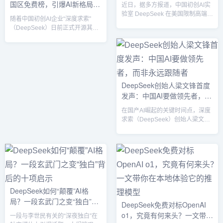
竞争格局
国区免费榜，引爆AI新格局：
近日，据多方报道，中国初创AI实
个领域的卓越表现，D...
国运级突破，引全球热议
验室 DeepSeek 在美国限制高端芯
随着中国初创AI企业“深度求索”
片出口的背景下，仍拥有多达 5 万
（DeepSeek）日前正式开源其R1
颗英伟达 H100 GPU。在全球AI格
推理模型，一场关于“中国AI是否能
局竞争愈发白热化之际，
在低成本、高效率层面赶超
DeepSeek 新近发布的 R1 模型不
OpenAI”的讨论迅速在全球科技圈
仅被外界誉为“可与 OpenAI o1 比
蔓延。1月27日，DeepSeek在苹
肩”，更在 Scale AI 的严苛测试中
果App Store中国区免费榜下载量
一举胜过多款国际顶尖模型。该事
攀升至首位，成为当下最受瞩目的
DeepSeek创始人梁文锋首度
件引发业界对于中国AI前景、开源
新锐AI应用。包括《黑神话：悟
发声：中国AI要做领先者，而
协作以及高端芯片管控的再次热
空》制作人冯骥在内的多位行业资
议。01 Dee...
非永远跟随者
深人士纷纷形容其为“国运级”突
在国产AI崛起的关键时间点，深度
破，引发业界强烈关注。01
求索（DeepSeek）创始人梁文锋
DeepSe...
近日频频走到公众视野：先是受邀
出席高层专家、企业家代表座谈
会，随后又在多场场合谈及“中国AI
不可能永远跟随”的观点。其言论引
发业内热议，也让外界更加关注这
家以“R1模型”震撼全球的AI公司究
竟有怎样的雄心壮志。01 从量化
DeepSeek如何“颠覆”AI格
交易到通用AI，梁文锋的跨界之路
局？一段玄武门之变“独白”背
1. 幻方量化起家，国内量化私募
DeepSeek免费对标OpenAI
“四大天王”1985年出生于广东湛江
后的十项启示
o1，究竟有何来头？一文带你
一段与李世民有关的“深夜独白”在
的梁文锋，...