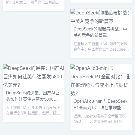
起。1月30日，阿里巴巴云智能集
研讨会上回答了行业专家的问题。
团高调发布千亿参数大模型Qwen
本周，中国互联网充满了胜利主义
2.5，宣称其旗舰版本Qwen 2.5-
的喜悦。正如2017年谷歌
Max在综合性能上“全面超越GPT-
DeepMind战胜中国最强围棋选手
4o、DeepSeek-V3及Llama-3.1-
展示了西方在人工智能领域的辉煌
DeepSeek的崛起与挑战：中
405B”。这场技术亮剑直指近期异
一样，深度求索本月发布的世界领
美AI竞争的新篇章
军突起的AI独角兽深度求索
先的AI推理模型在中国被誉为一次
（DeepSeek），后者凭借“低成本
惊人的成功。一位中国科技高管表
在全球人工智能（AI）领域的激烈
研发+高频迭代”策略，在1月内连
示，深度求索的更智能、更便宜的
竞争中，中国新兴公司DeepSeek
发DeepSeek-V3和R1两代模型，
AI模型是“国运级别的...
的迅速崛起引发了广泛关注。然
搅动...
而，随着其技术实力的增强，
DeepSeek也面临着多重挑战，包
括知识产权盗窃指控、国际商标争
端以及市场竞争压力。这些事件不
仅影响了DeepSeek自身的发展轨
迹，也对中美两国在AI领域的竞争
DeepSeek的逆袭：国产AI巨
格局产生了深远影响。DeepSeek
头如何让英伟达蒸发5800亿
的迅速崛起DeepSeek由梁文锋于
OpenAI o3-mini与DeepSeek
2023年在杭州创立，隶属于中国对
美元？
R1全面对比：谁在推理能力
人工智能（AI）技术的飞速发展正
冲基金幻...
与成本上占据优势？
在重塑全球科技版图。然而，随着
近期，OpenAI发布了全新推理模
国产大模型DeepSeek R1的崛
型o3-mini，这款模型专门针对科
起，全球AI市场迎来了前所未有的
学、数学、编程等领域进行了优
震荡。DeepSeek凭借其卓越的技
化，承诺在响应速度、准确度和成