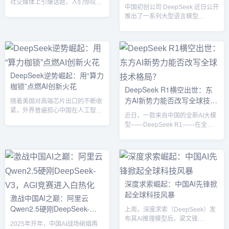
在本地体验它的推理模型
社交媒体上引爆话题，人们惊叹其
中国初创公司 DeepSeek 近日公开
文采与细节之处，更震撼于作者竟
推出了一系列大型语言模型
是刚刚横空出世的中国AI黑马——
（LLM），号称性能可与 OpenAI
DeepSeek的最新模型R1。以缜密
的 o1 模型抗衡。成立仅两年的
的“思考过程”与高水准输出，
DeepSeek 由创业者梁文锋创办，
DeepSeekR1成功吸引了海内外众
其背后有量化对冲基金「高飞资
多产业人士和AI发烧友的目光，也
本」的资金支持。DeepSeek 模型
让外界对它的技术路线与潜在影响
以 MIT 许可的形式免费开放下载，
DeepSeek逆势崛起：用“算力
产生了新的认知。本文将结合一个
宣称在推理、数学等方面达到与主
枷锁”点燃AI创新火花
“惊艳案例”和背后的十条深度思
DeepSeek R1横空出世：东
流美系大模型相当的水平。本文将
考，解析DeepSeek缘何有实力在
方AI新势力能否改写全球技术
从模型亮点、推理表现、使用方法
随着美国对高端芯片出口的不断收
当下AI混战中...
等角度，一探这款免费对标 o1 ...
格局？
紧，外界普遍担心中国在人工智能
近日，一款来自中国的全新AI大模
（AI）领域的研发能力将遭受重
型——DeepSeek R1——在全球
创。然而，初创公司DeepSeek以
范围内引发了广泛关注。它不仅在
新一代推理模型R1惊艳登场，不但
多项技术指标上与欧美主流模型展
在核心性能上直逼OpenAI的
开正面竞争，更以极低的训练成本
ChatGPT o1，更将“硬件短缺”化为
和超强推理能力成为业界焦点。这
突破契机。其高效算法与开源文
个看似崛起速度惊人的“东方力
化，引领中国AI企业以“少即是多”
量”，究竟如何颠覆AI世界的旧平
深度求索崛起：中国AI先锋掀
的策略走出一条新路，也为全球AI
衡？它又会如何改变每一个普通人
起全球科技风暴
研究呈现全新图景。一、R1惊艳登
激战中国AI之巅：阿里云
的工作与生活？让我们走近这场堪
场：低算力跑出高阶推理1. 以“链
Qwen2.5硬刚DeepSeek-
称“技术奇迹”的新进化。一、
上周，深度求索（DeepSeek）发
式思考”赋...
DeepSeek R1：从“旋转球形弹球”
V3，AGI竞赛进入白热化
布其AI推理模型后，梁文锋
2025年开年，中国AI战场硝烟再
测评脱颖而出在AI研...
（Liang Wenfeng）在北京的一个