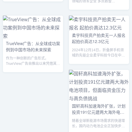
领域的领军企业 多点数智
资本市场的新宠，吸引了大量资金
（Dmall） 正式在香港交易所挂牌
和企业涌入。然而，随着市场的逐
上市，成为中国零售SaaS第一
渐变化，部分算力中心的闲置问题
股。这一标志性事件，不仅彰显了
开始显现，曾经的“暴富故事”似乎
零售科技的巨大潜力，更为中国数
难以延续。分析认为，算力租赁行
字化转型按下了“加速键”。行业领
业的前景仍充满不确定性，尽管其
军者：定义零售数字化新标准自
柔宇科技资产拍卖无一人报名
长期潜力不容忽视，但短期内面临
2015年成立以来，多点数智始终致
起拍价高达12.3亿元
诸多挑战。算力租赁的快速崛起：
TrueView广告：从全球成功案
力于用科技赋能零售企业。其自主
暴富故事的背后2020年至2022
例到中国市场的未来探索
研发的 Dmall OS系统，横跨采
2024年12月14日，折叠屏手机领
年，全球范围内的算力需求呈现爆
购、供应链、门店运营、全渠道销
域的先驱企业柔宇科技今日在中国
发式...
作为一种创新的广告形式，
售及营销管理，已为国内外...
举行了资产拍卖，但拍卖结果却令
TrueView广告自推出以来凭借其
人失望——没有任何买家报名参与
“观众选择观看”的理念赢得了广告
竞拍。此次拍卖的起拍价为12.3亿
主与观众的青睐。在全球范围内，
元人民币，涉及柔宇的核心资产，
这一广告形式已成为视频广告的重
包括其技术专利、品牌、生产设施
要组成部分。然而，其在中国市场
等。然而，尽管柔宇曾因其创新的
的接受程度却经历了曲折的路径。
柔性屏技术在市场中占据一席之
本文将详细剖析TrueView广告的发
地，依旧未能吸引到潜在投资者的
展历程、特点及其在中国市场的现
兴趣。柔宇科技曾被誉为折叠屏手
国轩高科加速海外扩张，计划
状与未来。【全球视野：TrueView
机的“鼻祖”，其推出的柔性屏技术
投资191亿元建两大海外电池
广告的崛起】TrueView广告由
曾在智能手机行业引发广泛关
Google Ads于2010年推出，是
项目，但面临资金压力与高负
注。...
随着全球新能源市场需求的快速增
YouT...
债挑战
长，国内动力电池企业正加快步伐
拓展海外市场。国轩高科近日宣