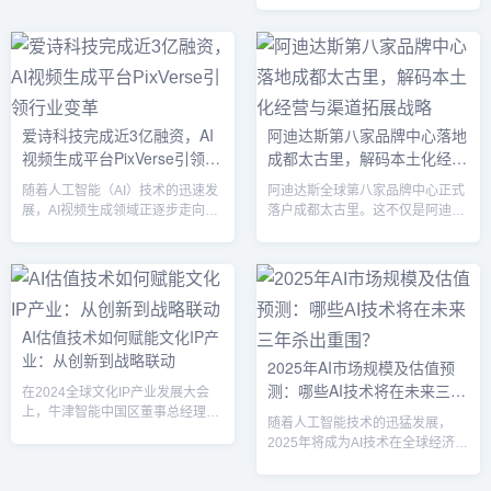
布，公司将投资不超过25.14亿欧
元（约合191亿元人民币）在斯洛
伐克和摩洛哥建设年产20GWh的
高性能锂电池及配套项目，进一步
扩大全球布局。然而，尽管该公司
在积极开拓国际市场的同时，其财
爱诗科技完成近3亿融资，AI
阿迪达斯第八家品牌中心落地
务状况也引发了市场的关注，尤其
视频生成平台PixVerse引领行
成都太古里，解码本土化经营
是在资金压力和高负债率方面。海
外扩张计划与投资细节根据国轩高
业变革
与渠道拓展战略
随着人工智能（AI）技术的迅速发
阿迪达斯全球第八家品牌中心正式
科的公告，这两项海外项目的资金
展，AI视频生成领域正逐步走向成
落户成都太古里。这不仅是阿迪达
将通...
熟。中国AI视频生成初创公司爱诗
斯在成都的又一力作，也标志着其
科技（AiShy Tech）近日宣布完成
在中国市场本土化经营战略的进一
A2至A4轮融资，融资总额接近3亿
步深化。当天，成千上万的消费者
元人民币，进一步巩固了其在AI视
涌向太古里，争相拍照留念，而位
频生成领域的领导地位。这一融资
于商场中央的滑雪雕塑，更是吸引
的背后，不仅有来自蚂蚁集团的早
了大量前来打卡的年轻群体。此次
AI估值技术如何赋能文化IP产
期投资，也有来自北京市人工智能
品牌中心的开设，是阿迪达斯在过
业：从创新到战略联动
2025年AI市场规模及估值预
产业投资基金、国科投资以及光源
去两年内再度选择成都太古里的战
测：哪些AI技术将在未来三年
资本等多个投资机构的后续支持。
略部署，继2022年开设全球首家定
在2024全球文化IP产业发展大会
爱诗科技的核心产品——
制三叶草旗舰店后，这一新品牌中
杀出重围？
上，牛津智能中国区董事总经理兼
随着人工智能技术的迅猛发展，
PixVerse，已经获得...
心的落成进一步巩固了阿迪达斯在
首席运营官师韶群的讲话引起了业
2025年将成为AI技术在全球经济和
中国市...
界的广泛关注。师韶群提出，将人
社会中占据主导地位的关键年份。
工智能（AI）估值技术引入文化IP
无论是在企业生产力提升、消费者