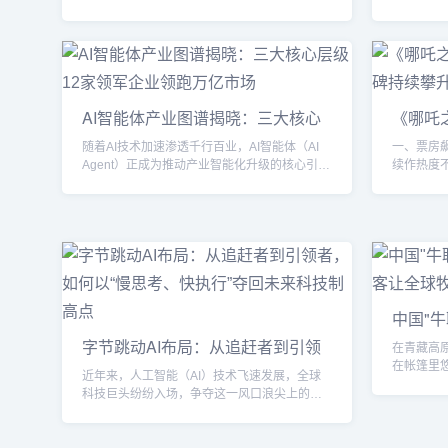
注。作为全球科技巨头，苹果的每一个市场变
型1.5 
化都备受瞩目。那么，iPhone销量为何大跌？
出的又一
背后隐藏着哪些商业逻辑？苹果又将如何应对
模型领域的
这场挑战？本文将深入剖析这一现象，并探讨
提升，全
苹果如何应对市场的变动。一、iPhone销量下
公众号发布
滑：市场饱和与创新瓶颈近年来，iPhone销量
个权威基
AI智能体产业图谱揭晓：三大核心
《哪吒
的下滑并非偶然。首先，全球智能手机市场已
解、逻辑
层级12家领军企业领跑万亿市场
亿，口
经进入了饱和阶段，...
面均实现..
随着AI技术加速渗透千行百业，AI智能体（AI
一、票房
Agent）正成为推动产业智能化升级的核心引
续作热度
擎。据IDC预测，2025年全球AI智能体市场规
发稿时间
模将突破2000亿美元。在此背景下，中国AI产
（简称《
业链已形成基础设施、技术研发、场景应用三
突破15亿
大核心层级，并涌现出12家标杆企业。本文深
国产动画
度拆解产业格局，揭示领军企业的核心竞争力
从开分的8
和战略布局。一、基础设施层：构建智能体“感
2019年
知神经网络”作为AI智能体的“感官系统”，视觉
续作，《
识别...
在“哪吒IP”的
中国"
川创客
字节跳动AI布局：从追赶者到引领
在青藏高
者，如何以“慢思考、快执行”夺回未
在帐篷里
近年来，人工智能（AI）技术飞速发展，全球
来科技制高点
色光点缓
科技巨头纷纷入场，争夺这一风口浪尖上的蛋
轨迹。这位
糕。而在中国，字节跳动以其独特的“慢思考、
正用科技
快执行”策略，在短短一年间实现了令人瞩目的
GPS定位