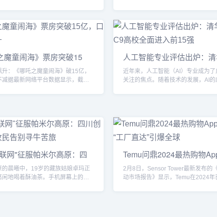
Pro，这标志着该公司在全球AI竞赛中迈
（AI）发展的“关键转折年”。尽管当
关键步伐，并进一步巩固其在大语言
日益激烈，苹果股价在近期出现波动
领先地位。豆包1.5 Pro：性能大幅
师依然对其前景持乐观态度，认为苹果
面对标国际竞品据字节跳动官方微信
域具备独特优势，并有望凭借其庞大
的信息，**豆包大模型1.5 Pro在多
态抢占市场先机。15亿iPhone用户
准测试中取得了卓越成绩，**在语言理
心竞争力报告指出，苹果目前全球约
之魔童闹海》票房突破15
人工智能专业评估出炉：清
推理、代码生成以及多模态交互等方
iPhone及23亿台iOS设备的庞大用户基
碑持续攀升
跑，C9高校全面进入前15
.
飙升：《哪吒之魔童闹海》破15亿，
近年来，人工智能（AI）专业成为了
不减据最新网络平台数据显示，截至
关注的焦点。随着技术的发展，AI的
，国产动画电影《哪吒之魔童闹海》
不断扩大，从医疗到金融、交通、教
哪吒2》）总票房（含点映及预售）已
域，无处不在。而随之而来的，是该
元，成为2025年春节档最具竞争力的
术界的火爆，成为各大高校和考生争
电影之一。此外，该片在豆瓣的评分
热门专业。根据最新发布的全国高校
.5分升至8.6分，口碑持续走高。作为
专业第五轮学科评估，清华大学无悬
国漫现象级电影《哪吒之魔童降世》的
榜首，上海交通大学和南京大学分别
哪吒2》在上映前就受到了广泛关注。
二、第三名，继续巩固了中国顶尖高
...
领域的领军地位。同时，所有C9高校均
牛联网"征服帕米尔高原：四
Temu问鼎2024最热购物A
让全球牧民告别寻牛苦旅
式“工厂直达”引爆全球
原的晨曦中，19岁的藏族姑娘卓玛正
2月8日，Sensor Tower最新发布的
悠闲地喝着酥油茶。手机屏幕上的绿
动市场报告》显示，Temu在2024
缓移动，显示着30公里外牛群的实时
下载量最高的购物应用。从初创到跻身
在抖音拥有15万粉丝的"放牛西施"，
这家平台在短短8个月内，全球月活
重新定义千年游牧传统——她使用的
（MAU）突破5000万，增速令人惊
器，正是四川80后陶科团队研发的"放
选品+高性价比：Temu成功密码报