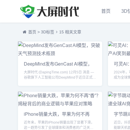
首页
3D
首页
>
3D标签
15 相关文章
DeepMind发布GenCast AI模型，
可灵AI
突破天气预测技术瓶颈
国产AI
大屏时代 (DapingTime.com) 12月5日 消息 —
2024年
谷歌旗下人工智能公司DeepMind于近日正式发
成为全球
布全新的AI天气预测模型 GenCast，宣称该模
图，在1.
型在15天的全球天气预报中表现优于传统方
像质量和人
法，尤其在预测极端天气事件方面展现了卓越
换装”功能
的能力。这一突破标志着人工智能技术在天气
“图生视
预报领域的重大进展。AI模型GenCast的技术
显著降低了
亮点GenCast是一款采用概率技术的AI天气预
生成市场竞
iPhone销量大跌，苹果为何不再
字节跳动
测模型，其核心优势在...
潮流，但可
“香”？揭秘背后的商业逻辑与苹果应
加速全
近年来，苹果的iPhone销量出现了显著下滑，
近日，抖
对策略
这一趋势引发了全球媒体和消费者的广泛关
能聊天机