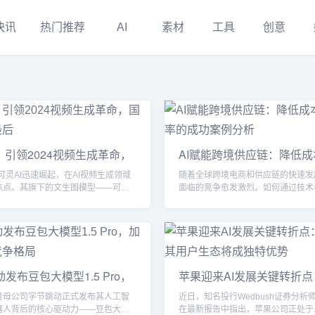
快讯
热门推荐
AI
素材
工具
创意
：引领2024视频生成革命，
AI赋能跨境供应链：降低
笑到最后
升效率的成功案例分析
，可灵AI迅速崛起，在AI视频生成领域
随着全球跨境电商和供应链的快速发
焦点。其旗下的文生图模型——可
面临的竞争愈发激烈。如何通过技术
5版本的升级后，成功实现了更高的图
成本、提高运营效率，已成为许多跨
像美感，并推出了包括“AI模特”与“AI
业的核心课题。近年来，**人工智能（
的创新应用。此外，可灵AI还推出了
跨境供应链中的应用逐步深入，尤其
频”功能，赋能用户通过生成动态视频，
预测、物流优化、库存管理等领域。
制作成本。尽管2024年全球AI视频
过两个实际案例，展示AI如何助力跨
争激烈，OpenAI的Sora在年初引领
降低成本、提高效率，并为跨境外贸
发布豆包大模型1.5 Pro，
苹果迎来AI发展关键转折
灵AI以其极高的用户参与度...
供可操作的实践经验。案例1：跨境
球AI竞争格局
师称其用户生态将成独特优
业的AI应用之路背景这是一家...
音母公司字节跳动正式发布其人工智
近日，知名投行Wedbush证券分析师Da
器人背后的核心驱动力——豆包大模
在最新报告中指出，苹果公司正处于