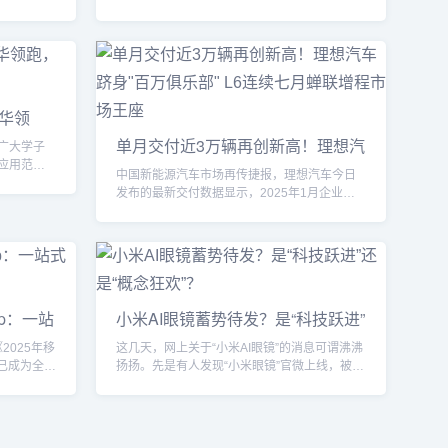
前市场竞争
3.50港元。此次股价大幅波动，主要受其旗下
，但分析
AI 素材生成器 WHEE 即将上线“AI 中文海报”功
在AI领
能的消息影响，这也是业内首款支持中文文字
的用户生
自定义的 AI 海报产品。随着美图在 AIGC 赛道
成AI布局核
中持续深耕，资本市场对其未来成长空间给予
15亿部
了更多期待。01 市场风向：新功能引爆股价飙
华领
础，...
升1月21日早盘，美图公...
强
单月交付近3万辆再创新高！理想汽
广大学子
车跻身"百万俱乐部" L6连续七月蝉
应用范围
中国新能源汽车市场再传捷报，理想汽车今日
育等领
联增程市场王座
发布的最新交付数据显示，2025年1月企业实
专业在学
现交付29,927辆，环比增长12.8%，创下品牌
相选择的
单月交付量新纪录。截至1月31日，理想汽车历
人工智能
史累计交付量突破116.38万辆，成为国内首家
念地位居
达成百万辆里程碑的新势力车企。作为品牌的
排在第
中坚力量，理想L6延续现象级市场表现。自
校在这一
2024年6月上市以来，该车型累计交付量突破
进入...
pp：一站
小米AI眼镜蓄势待发？是“科技跃进”
20万辆大关，连续第七个月稳居中国市场增程
还是“概念狂欢”？
式电动汽车...
《2025年移
这几天，网上关于“小米AI眼镜”的消息可谓沸沸
年已成为全球
扬扬。先是有人发现“小米眼镜”官微上线，被猜
“顶流”，
测新品即将登场；随后，小米公关部总经理王
用户
化出面辟谣，表示该官微其实多年前就已注
叹。一站式
册，并非最近上线。但他并未否认小米有可能
告中提到，
正酝酿一款真正的AI眼镜。更有媒体称，小米AI