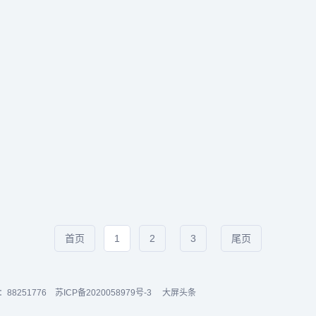
。【痛点里的百亿商机】在海拔4500
Temu的崛起印证了当前消费者对“
牧场，牧民次仁多吉有着刻骨铭心的
验”的偏好——依托海外工厂直供的
续三天暴风雪中寻找走失的牦牛群，
能以更具竞争力的价格，囊括多品类、多
至今留有...
首页
1
2
3
尾页
88251776
苏ICP备2020058979号-3
大屏头条