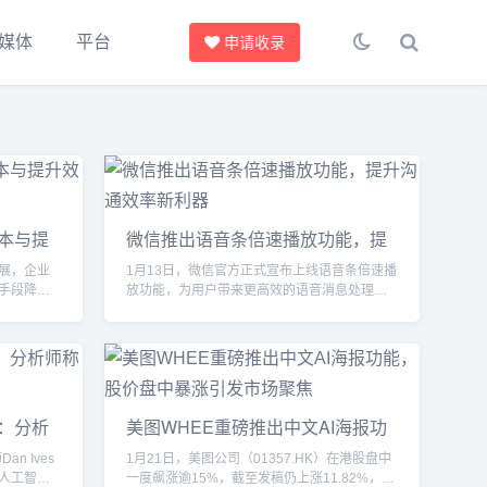
媒体
平台
申请收录
成本与提
微信推出语音条倍速播放功能，提
升沟通效率新利器
展，企业
1月13日，微信官方正式宣布上线语音条倍速播
手段降低
放功能，为用户带来更高效的语音消息处理体
境贸易企
验。新功能不仅优化了语音消息的播放方式，
AI）**在
还为日常沟通中的效率提升提供了技术支持。
是在需求
倍速播放功能亮点此次推出的语音条倍速播放
本文将通
功能具体包括以下特点：支持1.5倍速播放用户
境供应链
在播放语音消息时，可以选择1.5倍速加快播放
从业者提
进度，快速获取信息，同时保留语音内容的清
点：分析
美图WHEE重磅推出中文AI海报功
家具出口企
晰度。恢复原速播放在倍速播放过程中，用户
势
能，股价盘中暴涨引发市场聚焦
可以随时选择恢复到原速播放，...
n Ives
1月21日，美图公司（01357.HK）在港股盘中
人工智能
一度飙涨逾15%，截至发稿仍上涨11.82%，报