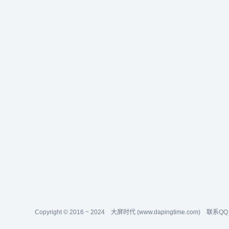
进展，迅速从大模型市场的追赶者跃升为领跑
牧黑科技"
者之一。“慢思考，快执行”：字节跳动的AI战略
米的那曲
揭秘字节跳动并非凭空涌现，而是在经历了长
记忆：连
期的战略规划与技术储备后，通过一次次高效
冻伤的双手
的执行步伐，终于打破了AI行业的技术壁垒，
站在了全球领先的高地。这种...
Copyright © 2016 ~ 2024
大屏时代 (www.dapingtime.com)
联系QQ：