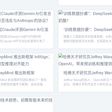
频内容，依然是一个巨大的挑战。视
含复杂的动态信息，还需要处理随时
物体和场景，如何使AI具备视频理解
一直是研究的难点。2024年12月18日
联合斯坦福大学推出了全新的AI模型
Apollo，该模型显著提升了AI在视
laude评测Gemini AI引发
“训练数据抄袭”：DeepSe
能力，标志着视频AI处理领域的一个
：是否违反与Anthropic的
的奶酪？
破。视频理解的...
因其对Gemini AI进行评测时将
随着人工智能技术的快速发展，AI生
pic的Claude AI作为对比标准而引发了广
版权问题逐渐浮出水面，尤其是在大
规性质疑。据TechCrunch独家报
型（LLM）训练数据的使用方面，
通过其承包商在内部评测平台上对比
公司和创作者开始意识到，这个看似
ini和Claude的表现，此举不仅引发了
问题，背后却涉及着巨大的商业利益
私和竞争行为的担忧，还可能涉及违
议。大型语言模型的“幻觉”现象近期
ropic与谷歌之间的协议。评测细节：
DeepSeek V3等人工智能模型的“幻
i与Claude的对比根据泄露的内部通讯文
发了广泛关注。从技术角度来看，这种
eepMind 推出新框架
哈佛天才研究员Jeffrey Wa
包...
往源于模型训练数据的污染。大型语
lign：提升语言模型推理对齐能
OpenAI，带来预训练和推
训练，依赖于从互联网收集...
epMind 和谷歌研究团队推出了一款名
Jeffrey Wang的加入：OpenAI的
革新
lign 的新型机器学习框架，旨在改善生
近日，哈佛大学的杰出华人研究员Jeff
模型在推理阶段的对齐能力。生成式
Wang正式加入了OpenAI，担任基
在从训练到实际应用的过程中，经常
究员，专注于人工智能领域的模型预
程度的挑战，其中一个关键问题就是
理工作。此举不仅标志着Jeffrey个
模型在推理阶段能够达到最佳表现。
的又一里程碑，也再次凸显了OpenA
：训练与实际应用的差距尽管现代语
AI研究前沿机构的吸引力。卓越的学
过强化学习和人类反馈（如RLHF）等
早年成就与深厚的研究基础Jeffrey W