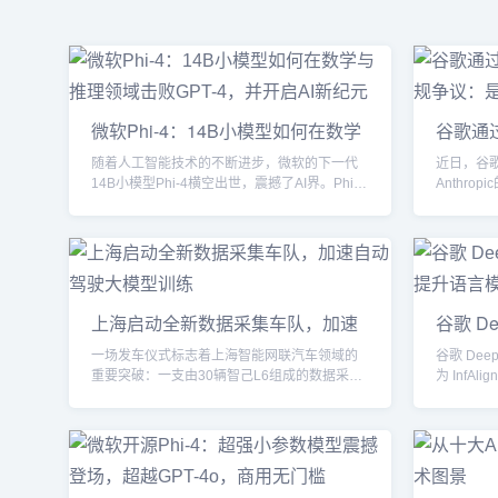
微软Phi-4：14B小模型如何在数学
谷歌通过C
与推理领域击败GPT-4，并开启AI
合规争议
随着人工智能技术的不断进步，微软的下一代
近日，谷歌
新纪元
协议？
14B小模型Phi-4横空出世，震撼了AI界。Phi-4
Anthro
的问世不仅是对现有大模型的挑战，也重新定
泛关注和合
义了AI训练与推理领域的未来发展方向。经过
道，谷歌
大量的创新技术和合成数据应用，Phi-4的数学
评估Gem
能力超过了现有许多更大规模的模型，尤其是
对数据隐
在推理能力和STEM（科学、技术、工程和数
反Anth
学）问答领域表现卓越。本文将深入解析Phi-4
Gemin
上海启动全新数据采集车队，加速
谷歌 D
的技术突破，探索其如何在竞争激烈的AI领域
件，谷歌的承
自动驾驶大模型训练
InfA
脱颖而...
一场发车仪式标志着上海智能网联汽车领域的
谷歌 De
力
重要突破：一支由30辆智己L6组成的数据采集
为 InfA
车队正式投入使用。此举旨在为自动驾驶大模
成式语言
型提供高质量的训练数据，加速技术研发和场
语言模型
景应用的推进。AI模塑申城：自动驾驶发展的
面临不同
蓝图上海市经济信息化委副主任汤文侃在仪式
如何确保
中表示，上海将以**“单车智能为基础，车路云
当前挑战
协同为关键支撑”**为技术路线，构建完善的智
言模型通