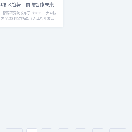
AI技术趋势，前瞻智能未来
提高其表现，这些方法往往侧重于提
术成就令人瞩目。早在...
图景
率...
初，智源研究院发布了《2025十大AI技
，为全球科技界描绘了人工智能发展
线图。这份报告不仅是对当前AI技术
度剖析，更是对未来技术变革与应用
测。从科学研究到大模型的优化，从
到AI安全治理，这些趋势构成了一幅
I未来图景，为科技进步与社会发展注
. AI for Science（AI4S）：科学
变革人工智能正迅速改变科学研究...