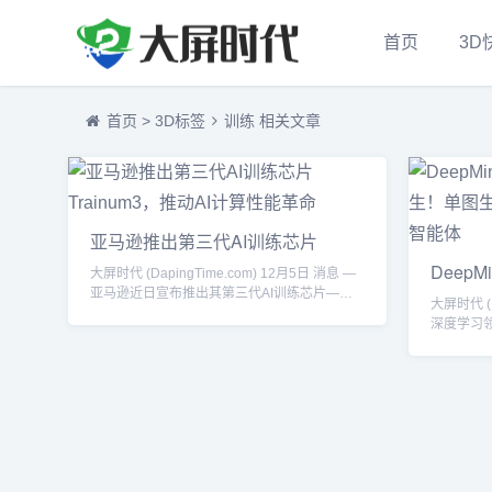
首页
3D
首页
>
3D标签
训练 相关文章
亚马逊推出第三代AI训练芯片
Trainum3，推动AI计算性能革命
Deep
大屏时代 (DapingTime.com) 12月5日 消息 —
生！单
亚马逊近日宣布推出其第三代AI训练芯片——
大屏时代 (D
Trainum3。作为全球领先的电商巨头，亚马逊
一代智
深度学习领
在人工智能和云计算领域的不断创新，再一次
其最新的
通过这一全新的硬件产品，进一步巩固了其在
型”（Foun
AI技术上的领导地位。Trainum3芯片是继第一
统。这一
代和第二代Trainum芯片之后的全新升级，专为
的游戏世
AI模型的训练任务优化设计，旨在为大规模机
就不仅推
器学习任务提供更高的计算...
智能体的
界模型：超越