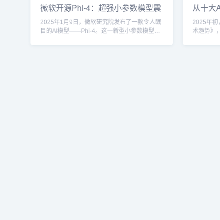
微软开源Phi-4：超强小参数模型震
从十大
能网联汽车产业生态。通过“AI模塑申城”的计
方法不断
撼登场，超越GPT-4o，商用无门槛
的技术
划，上海正在成为全球自...
升模型的“胜
2025年1月9日，微软研究院发布了一款令人瞩
2025年
目的AI模型——Phi-4。这一新型小参数模型，
术趋势》
尽管只有140亿个参数，却在多个基准测试中超
的未来路
越了许多大型开源和闭源模型，甚至挑战了
现状的深
GPT-4o和其他顶级AI的性能。最令人振奋的
的前瞻预
是，Phi-4不仅开源，而且支持MIT许可证下的
具身智能
商业用途，给广大开发者和企业带来了巨大的
清晰的A
机遇。Phi-4的惊人表现：超越GPT-4o，强悍实
入新的动力。1
力不容小觑自从去年12月12日首次展示...
研究的范式