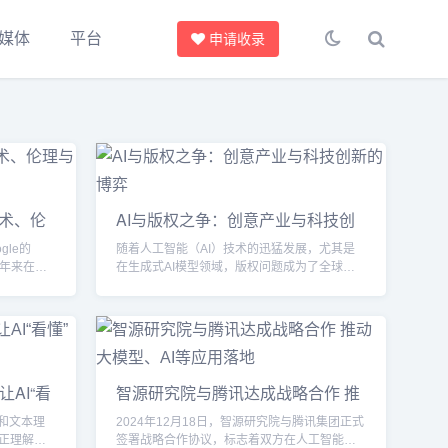
媒体
平台
申请收录
术、伦
AI与版权之争：创意产业与科技创
新的博弈
gle的
随着人工智能（AI）技术的迅猛发展，尤其是
）近年来在人
在生成式AI模型领域，版权问题成为了全球范
潮。这些
围内亟待解决的焦点之一。AI技术正在以前所
在自然语
未有的速度进化，而与其相关的知识产权争议
）、自动驾
也在逐渐升温。AI的训练过程往往依赖于大规
示了前所
模的数据输入，而这些数据通常包括了大量创
的普及，
意作品，如文本、图片、音乐、视频等，这些
些挑战不
作品大多由创作者或版权持有者拥有版权。在
让AI“看
智源研究院与腾讯达成战略合作 推
安全、隐
这种情况下，AI是否有权使用这些作品来训练
动大模型、AI等应用落地
模型？创作者是否应该得到赔偿？...
和文本理
2024年12月18日，智源研究院与腾讯集团正式
正理解视
签署战略合作协议，标志着双方在人工智能领