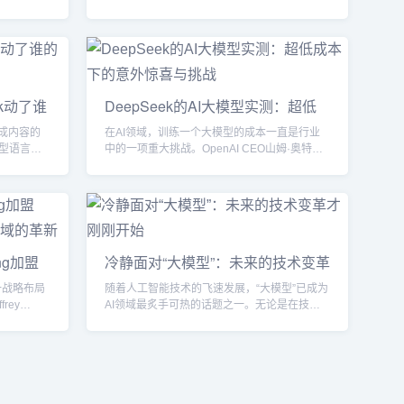
频不仅包
域的深度合作进入新的阶段。此次合作，双方
间变化的
将携手推进大模型研发、AI技术的前沿探索以
的能力，
及开源生态建设等多个方向，推动AI技术在产
，Meta
业场景中的深度应用与落地。这一合作不仅为
系列——
两家公司带来了技术创新的新机遇，也为中国
频理解方面的
乃至全球的人工智能发展注入了强大的动力。1.
ek动了谁
DeepSeek的AI大模型实测：超低
重要突
战略合作的背景与意义随着大数据、云计算和
成本下的意外惊喜与挑战
人工智能技术的不断发展...
成内容的
在AI领域，训练一个大模型的成本一直是行业
型语言模
中的一项重大挑战。OpenAI CEO山姆·奥特曼
越来越多的
曾透露，GPT-4的训练成本高达1亿美元，而更
技术性的
高端的GPT-5预计需要超过10亿美元的投入。
和法律争
然而，在这片激烈竞争的市场中，
，
DeepSeek（深度求索）脱颖而出，凭借其超低
觉”现象引
的训练成本和出色的性能，成为了AI行业的新
“幻觉”往
星，被誉为“AI行业的拼多多”。根据DeepSeek
ng加盟
冷静面对“大模型”：未来的技术变革
言模型的
官方的数据显示，其最新推出的DeepSeek...
理领域的
才刚刚开始
又一战略布局
随着人工智能技术的飞速发展，“大模型”已成为
rey
AI领域最炙手可热的话题之一。无论是在技术
础团队的研
研讨会还是产业应用场景中，几乎每个人都在
训练和推
讨论“大模型”的潜力和应用。然而，面对这股快
人职业生涯
速崛起的浪潮，我们是否能冷静地审视它的本
I作为全球
质与真正价值？本文将从“大模型”的特征、应用
术背景：
场景、挑战和未来发展趋势等方面进行深入分
ang的学
析，帮助企业更清楚地认识这一技术，并为其