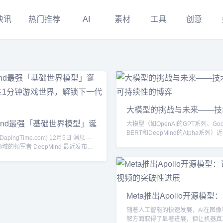
快讯
热门推荐
AI
素材
工具
创意
大模型的挑战与未来——技
理与可持续性的博弈
Mind最强「基础世界模型」诞
大模型（如OpenAI的GPT系列、Goo
图生1分钟游戏世界，解锁下
BERT和DeepMind的Alpha系列
apingTime.com) 12月5日 消息 —
能体
工智能（AI）领域掀起了革命性的浪
域的领军者 DeepMind 最近发布了
具有庞大参数量的深度学习模型已经
突破性成果：一种被称为“基础世界模
言处理（NLP）、计算机视觉（CV
dation World Model）的人工智能系
驶等多个领域取得了突破性进展，展
系统能够通过一张图片生成长达1分钟
未有的智能水平。然而，随着大模型
界，并模拟其中的动态互动。这一成
越来越多的挑战也逐渐浮出水面。这
动了AI生成和自主学习的边界，也为
Meta推出Apollo开源模型：
仅仅局限于技术层面，还涉及伦理、
下一代发展打开了新的可能。基础世
懂”视频的突破性进展
私以及可持...
传...
随着人工智能的快速发展，AI在图像
解方面取得了显著进展，但让机器真