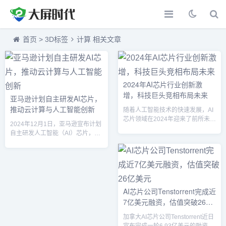
首页
>
3D标签
计算 相关文章
2024年AI芯片行业创新激
增，科技巨头竞相布局未来
亚马逊计划自主研发AI芯片，
推动云计算与人工智能创新
随着人工智能技术的快速发展，AI
芯片领域在2024年迎来了前所未有
2024年12月1日，亚马逊宣布计划
的创新突破，全球科技巨头纷纷加
自主研发人工智能（AI）芯片，进
大投入，推出新一代高性能、低功
一步推动其云计算和人工智能技术
耗的AI芯片。各大厂商的创新成果
的创新。这一举措表明亚马逊在AI
不仅推动了AI计算能力的提升，也
领域的战略布局正逐步深化，并将
加速了智能产业的应用落地，尤其
增强其在全球云计算市场的竞争
是在机器学习、大规模数据处理、
力。深耕AI硬件，增强AI服务能力
自动驾驶、智能城市等关键领域的
近年来，随着AI技术的快速发展，
AI芯片公司Tenstorrent完成近
突破。本文将梳理2024年AI芯片行
云计算和数据处理能力的要求愈加
7亿美元融资，估值突破26亿
业的十大重要新闻事件，解析这些
严格。亚马逊AWS（Amazon Web
技术进展背后的行业趋势及影响。
美元
Services）作为全球领先的云服务
加拿大AI芯片公司Tenstorrent近日
1. NVIDIA发布H...
提供商，已经在AI和机器学习领域