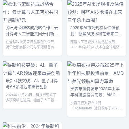
着该公司在量子AI领域的进一步发
用具备自主性AI，企业对数据的依
展，预计将加速其在医疗、金融等
赖和利用将达到空前水平。在这一
多个行业的创新应用。背景与融资
过程中，存储作为承载数据的关键
SandboxAQ由前谷歌高管创办，
基础设施，正在经历前所未有的变
最初是谷歌母公司Alphabet旗下的
革。数据的力量：AI与数据的双向
腾讯与荣耀达成战略合作：云
2025年AI市场规模及估值预
一部分，专注于量子计算与人工智
推动人工智能的发展，离不开三个
计算与人工智能共同开创新纪
测：哪些AI技术将在未来三年
能技术的结合。公司于2022年从
关键要素：算力、算法和...
Alphabet独立，成为一家全新的初
元
杀出重围？
在全球科技竞争日益激烈的今天，
随着人工智能技术的迅猛发展，
创企业。在过...
腾讯控股有限公司与荣耀设备有限
2025年将成为AI技术在全球经济和
公司宣布达成战略合作，携手推动
社会中占据主导地位的关键年份。
云计算和人工智能（AI）技术的创
无论是在企业生产力提升、消费者
新与应用。这一合作不仅是两大科
服务、医疗健康、金融服务，还是
技巨头的资源整合，更将深刻影响
娱乐行业，AI技术的深度渗透将改
中国乃至全球科技生态的未来发
变各个行业的面貌。本文将分析
展。通过充分发挥各自的优势，腾
2025年AI市场的规模、估值以及哪
最新科技突破：AI、量子计算
讯和荣耀将在数据处理、智能硬
些AI技术可能会在激烈的竞争中脱
与AR领域迎来重要创新
罗森布拉特发布2025年上半
件、以及软件开发等多个领域展开
颖而出。2025年AI市场规模与估值
年科技股投资前景：AMD与
深度合作，带来全新的技术革命。
根据多家市场研究机构的报告，
2024年12月23日，科技界迎来了
云计算与AI合作：深度融合，优势
2025年全球AI市场预计将突破
美光领航AI算力革命
多项突破性进展，涵盖了人工智
投资银行罗森布拉特
互补腾讯与荣耀的战略合作可以说
8000亿美元，并继续...
能、量子计算、自动驾驶、增强现
（Rosenblatt）近日发布了2025年
是一次强强...
实等多个领域。这些创新不仅推动
上半年科技股投资展望报告，重点
了技术的发展，也为行业应用带来
关注了人工智能（AI）和下一代宽
了新的机遇，预示着未来技术的深
带建设这两大主题。报告由分析师
远影响。OpenAI推出全新记忆功