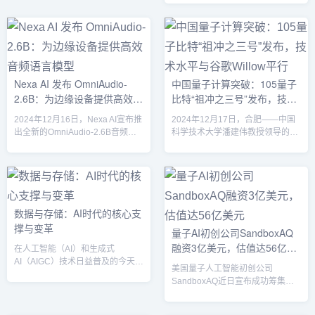
和企业涌入。然而，随着市场的逐
实、自动驾驶等多个前沿领域。随
渐变化，部分算力中心的闲置问题
着全球科技公司不断加大研发投
开始显现，曾经的“暴富故事”似乎
入，技术进步正在改变各行各业的
难以延续。分析认为，算力租赁行
面貌，塑造未来的科技生态。本文
业的前景仍充满不确定性，尽管其
将深入剖析这些热点新闻，探讨它
长期潜力不容忽视，但短期内面临
们可能带来的影响与挑战。1.
诸多挑战。算力租赁的快速崛起：
Nexa AI 发布 OmniAudio-
中国量子计算突破：105量子
OpenAI推出GPT-5：人工智能迈向
暴富故事的背后2020年至2022
2.6B：为边缘设备提供高效音
比特“祖冲之三号”发布，技术
新高峰OpenAI在其最新的产品发
年，全球范围内的算力需求呈现爆
布会上，宣布推出了GPT-5，这一
频语言模型
水平与谷歌Willow平行
发式...
2024年12月16日，Nexa AI宣布推
2024年12月17日，合肥——中国
新一代的大型语言模型被誉为...
出全新的OmniAudio-2.6B音频语
科学技术大学潘建伟教授领导的研
言模型，专为边缘设备的高效部署
究团队近日在arXiv平台发布了超导
而设计。与传统的将自动语音识别
量子计算机“祖冲之三号”的最新研
（ASR）和语言模型分开的架构不
究成果，标志着中国在量子计算领
同，OmniAudio-2.6B将Gemma-2-
域的又一次重大突破。该处理器拥
2b、Whisper Turbo以及定制的投
有105个量子比特，其性能与谷歌
影仪集成到一个统一的框架中，从
最新发布的量子芯片Willow相当，
数据与存储：AI时代的核心支
而有效消除了传统系统中各个组件
展示了中国量子计算技术的国际竞
撑与变革
量子AI初创公司SandboxAQ
链接所带来的低效率和延迟问题。
争力。“祖冲之三号”大幅提升计算
融资3亿美元，估值达56亿美
该模型特别适用于计算资源有限的
能力“祖冲之三号”的发布紧随谷歌
在人工智能（AI）和生成式
设备，如...
量子芯片Willow一周之后，引发全
元
AI（AIGC）技术日益普及的今天，
美国量子人工智能初创公司
球量子计...
数据的价值愈加凸显，成为推动数
SandboxAQ近日宣布成功筹集超
字化转型和企业创新的核心资产。
过3亿美元的融资，公司的估值一
根据Gartner的预测，到2028年，
举飙升至56亿美元。此次融资标志
企业软件应用程序中将有33%的应