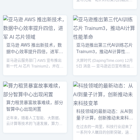
宣布完成一轮6.93亿美元的融资，
占据...
使公司估值超过26亿美元。本轮融
资由三星证券和AFW Partners领
投，现代汽车集团和贝索斯探险等
多家知名投资机构参投。这一里程
碑式的融资显示了Tenstorrent在AI
芯片领域的强劲竞争力和市场潜
力。公司计划与发展方向
亚马逊 AWS 推出新技术，数
亚马逊推出第三代AI训练芯片
Tenstorrent首席执行官、知名芯片
据中心效率提升四倍，进军
Trainum3，推动AI计算性能
设计师吉姆·凯勒（Jim Keller）表
示，此次融资...
AI 芯片领域
革命
亚马逊云服务部门 AWS 宣布推出
大屏时代 (DapingTime.com) 12月
新一代 AI 芯片 Trainium2，并在数
5日 消息 — 亚马逊近日宣布推出其
据中心设计与可持续发展方面进行
第三代AI训练芯片——Trainum3。
重大技术创新。据悉，这一系列新
作为全球领先的电商巨头，亚马逊
技术使数据中心的运行效率提升了
在人工智能和云计算领域的不断创
四倍，同时进一步降低了能耗和成
新，再一次通过这一全新的硬件产
本，标志着 AWS 在云计算与人工
品，进一步巩固了其在AI技术上的
智能领域迈出了重要一步。
领导地位。Trainum3芯片是继第一
算力租赁暴富故事难续，部分
Trainium2：性能与效率双提升
代和第二代Trainum芯片之后的全
智算中心出现闲置
科技领域的最新动态：从AI到
Trainium2 是 AWS 自主研发的第
新升级，专为AI模型的训练任务优
量子计算，创新推动未来科技
二代 AI 专用芯片，性能较上一代大
化设计，旨在为大规模机器学习任
近年来，随着人工智能、大数据、
幅提升：性能提升：计算能力...
务提供更高的计算...
变革
云计算等技术的飞速发展，算力需
在过去的一周里，科技行业迎来了
求激增，算力租赁行业曾一度成为
一系列令人瞩目的创新突破，涵盖
资本市场的新宠，吸引了大量资金
了人工智能、量子计算、增强现