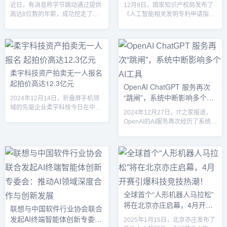
近日，有消息称字节跳动通过提供
12月9日，国家知识产权局发布了
工交流，并对公司的未来发展提出
高达8位数的年薪，成功挖走了阿
《人工智能相关发明专利申请指引
了自己...
里巴巴通义大模型（Tongyi
（征求意见稿）》，明确提出在中
Model）技术负责人的核心人物。
国当前法律框架下，人工智能
这一消息引发了业内广泛关注，标
（AI）无法作为专利发明人。这一
志着字节跳动在AI大模型领域的战
指引公开征求意见的举措为日益兴
略布局进一步升级，同时也为竞争
起的人工智能技术与知识产权保护
激烈的AI行业人才争夺战增添了新
的关系划定了法律边界。人工智能
柔宇科技资产拍卖无一人报名
的篇章。字节跳动瞄准AI人才，提
与专利发明的争议背景随着人工智
起拍价高达12.3亿元
OpenAI ChatGPT 服务再次
升技术实力字节跳动近年来在人工
能技术的快速发展，AI在发明创造
“跳闸”，系统中断影响多个AI
智能领域的布局日益加码，尤其在
中的作用越来越重要。AI不仅能辅
2024年12月14日，折叠屏手机领
大模型技术上的发展已成为其未来
助人类完成发明，还能在某些情况
工具
域的先驱企业柔宇科技今日在中国
2024年12月27日，IT之家报道，
战略的关键部分。此次挖角阿里...
下自主生成创意和设计。这种能力
举行了资产拍卖，但拍卖结果却令
OpenAI的AI服务再次经历了系统中
引发了...
人失望——没有任何买家报名参与
断，此次问题从北京时间12月27日
竞拍。此次拍卖的起拍价为12.3亿
凌晨2点30分左右开始，影响了
元人民币，涉及柔宇的核心资产，
ChatGPT聊天机器人、Sora视频生
包括其技术专利、品牌、生产设施
成模型以及部分API调用。此次中
等。然而，尽管柔宇曾因其创新的
断事件引发了用户和开发者的广泛
柔性屏技术在市场中占据一席之
关注。系统中断与恢复过程根据IT
地，依旧未能吸引到潜在投资者的
之家的查询，OpenAI公司在其状
兴趣。柔宇科技曾被誉为折叠屏手
全球首个“人形机器人马拉松”
态页面上发布了动态，确认此次故
机的“鼻祖”，其推出的柔性屏技术
将在北京亦庄启幕，4月开赛
障导致ChatGPT、API以及文本到
联想与中国软件行业协会联合
曾在智能手机行业引发广泛关
视频生成工具Sora的错...
引爆科技竞技热潮！
注。...
发起AI终端智能体创新专委
2025年1月15日，北京亦庄发布了