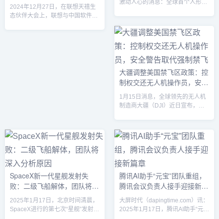
会：推动AI领域深度合作与创
激动人心的消息：全球首个人形机
2024年12月27日，在联想天禧生
器人马拉松比赛将于今年4月在北
新发展
态伙伴大会上，联想与中国软件行
京亦庄正式拉开帷幕。此次赛事的
业协会联合发起成立了AI终端智能
举办标志着智能机器人与运动领域
体创新专业委员会，这一举措标志
的前所未有融合，不仅将为科技爱
着联想在人工智能领域的又一重大
好者和运动员带来新的视角，也将
布局，致力于推动AI技术的创新与
为全球人工智能与机器人技术的发
发展，构建一个开放、共赢、可持
展注入新的动力。1. 首个全球人形
续发展的AI终端智能体网络生态。
大疆调整美国禁飞区政策：控
机器人马拉松：智能竞技的新时代
1. AI终端智能体创新专委会的成立
制权交还无人机操作员，安全
随着人工智能和机器人技术的迅速
背景随着人工智能技术的迅速发
发展，机器人的应用场景已不再局
警告取代强制禁飞
展，AI应用已经逐渐渗透到各行各
1月15日消息，全球领先的无人机
限于生产线上的枯燥工作或家庭
业，尤其是智能终端领域。联想在
制造商大疆（DJI）近日宣布，已
生...
AI领域的深耕已持续多...
对其在美国的“禁飞区”设置进行了
重要调整。这一新举措将不再使用
地理围栏（geofence）直接阻止无
人机起飞或进入敏感区域，而是改
为通过警告系统向飞行员提供安全
提示。这意味着，当无人机接近机
场、军事设施等禁飞区时，系统将
SpaceX新一代星舰发射失
腾讯AI助手“元宝”团队重组，
发出警告提醒，而非强制禁止飞
败：二级飞船解体，团队将深
腾讯会议负责人接手迎接新篇
行。此次变化可能会对无人机飞行
安全产生一定影响，但大疆表示，
入分析原因
章
2025年1月17日，北京时间清晨，
大屏时代（dapingtime.com）讯：
这一调整旨在与美国联邦航空管...
SpaceX进行的第七次“星舰”发射以
2025年1月17日，腾讯AI助手“元
一场意外告终。这次发射标志着新
宝”迎来了重要的组织调整，产品团