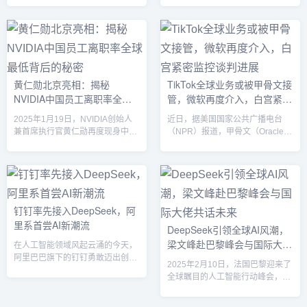
一代星舰的重大升级，计划进行首
队整体迁移至腾讯云与智慧产业事
次有效载荷部署并验证多项创新设
业群（CSIG）。这一重大变动意
计。然而，尽管发射前期进展顺
味着，曾负责腾讯会议的吴祖榕将
利，飞船的二级在爬升过程中发生
接手“元宝”的产品发展与用户体验
了故障，并最终解体。成功分离与
优化工作。“元宝”是腾讯基于其混
“筷子夹火箭”的壮丽场面发射初
元大模型推出的一款智能助手应
黄仁勋北京亮相：揭秘
TikTok全球业务或被甲骨文接
期，SpaceX的最新星舰一切顺
用，于2024年5月正式上线。该产
NVIDIA中国员工离职率全球
管，微软再度介入，白宫紧密
利。发射塔上的机械臂再次上演了
品集合了AI搜索、AI阅读、AI写作
“筷子夹火箭”的壮丽场面，将第一
以及AI画图等多项智能功能，具
最低背后的秘密
监控谈判进展
2025年1月19日，NVIDIA创始人
近日，据美国国家公共广播电台
级火箭准确夹住并成功回收...
有...
兼首席执行官黄仁勋再度现身中
（NPR）报道，甲骨文（Oracle）
国，出席了NVIDIA在北京举行的答
正与包括微软（Microsoft）在内的
谢迎春会，并发表了热情洋溢的致
一批投资者商谈接管TikTok的全球
辞。此次亮相不仅令与会者兴奋，
业务。此次谈判在白宫的密切监督
也揭示了一个关于NVIDIA在中国成
下进行，旨在确保TikTok的数据安
功运营的鲜为人知的秘密——公司
全，并减少中国所有权的影响。根
在中国的员工离职率是全球最低
据目前披露的信息，字节跳动将继
钉钉率先接入DeepSeek，阿
的，每年只有约0.9%。NVIDIA中
续持有TikTok的少数股权，而
里系首尝AI新潮流
DeepSeek引领全球AI风潮，
国员工离职率创纪录黄仁勋在致辞
TikTok的核心算法、数据收集和软
梁文峰赴巴黎峰会与国际大佬
中强调，NVIDIA自25年前进入中
件更新等关键技术环节将由甲骨文
在人工智能领域风起云涌的今天，
国以来，始终保持着强劲的增长势
进行监督和管理。甲骨文主导，
共话未来
阿里巴巴旗下的钉钉勇敢迈出创新
2025年2月10日，法国巴黎迎来了
头，并在...
Tik...
步伐，成为阿里系首个全面接入
全球瞩目的人工智能行动峰会，这
DeepSeek系列模型的应用。这一
场为期两天的盛会汇聚了各国元
举措不仅展示了钉钉在AI技术应用
首、政府首脑、学术界领袖以及世