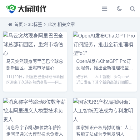
首页
>
3D标签
此次 相关文章
马云突然现身阿里巴巴全球总
OpenAI发布ChatGPT Pro订
部新园区，重燃市场信心
阅服务，推出全新推理模型
“o1”
11月29日，阿里巴巴全球总部新园
硅谷讯——人工智能巨头OpenAI
区迎来了久违的熟悉身影——阿里
近日发布了其全新的高端订阅服务
巴巴创始人马云突然现身，这一消
ChatGPT Pro，引发业内高度关
息迅速引发了媒体和市场的广泛关
注。此次更新标志着OpenAI在人
注。作为中国最具影响力的企业家
工智能推理能力和人机交互领域的
之一，马云的出现不仅带来了阿里
又一次重大突破。ChatGPT Pro：
内部的振奋情绪，也在市场上重燃
高端AI体验的新里程碑ChatGPT
了对阿里巴巴未来发展的信心。据
Pro订阅月费200美元，旨在为研究
知情人士透露，马云此次现身是为
人员、企业用户及开发者提供更高
消息称字节跳动8位数年薪挖
国家知识产权局拟明确：人工
了参观刚刚落成的阿里全球总部新
级的人工智能工具。Pro用户可无
走阿里通义大模型技术负责人
智能无法成为专利发明人
园区，并与阿里高层领导进行了会
限制地使用OpenAI旗下最先进的
谈。马云在参观期间，热情地与员
模型，包括新推出的推理模...