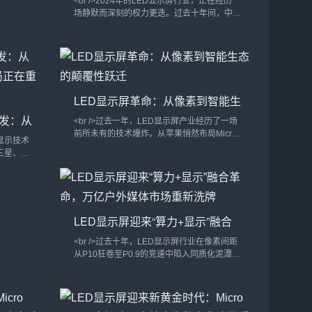
<br />2024年的LED显示屏行业，正在经历一
图？
场静默而深刻的权力更迭。过去十年间，中国
厂商以极致性价比席卷全球，小间距LED从
P2.5一路杀至P0.4，室内商显市场几乎被重
塑。然而，当间距缩小逼近物理极限，传统的
SMD封装与COB技术的成本曲线开始钝化，
行业竞争的核心从“单位面积价格”转向“单位像
素价值”。最新披露的供应链数据显示，2024
LED显示屏革命：从像素到智能生
年第三季度，P0.9以下微间距产品出货量同
态的颠覆性跃迁
比增长21
爆发：从
<br />过去一年，LED显示屏产业经历了一场
业格局正
前所未有的技术爆炸。从苹果悄然布局Micro
ED显示技术
LED到三星、LG相继推出透明LED电影屏，
三星、LG
传统LCD和OLED的统治地位正被悄然撼动。
转移与修
据最新行业报告显示，2025年全球LED显示
的良率提升
屏市场规模预计突破120亿美元，其中Mini
ED相比，
LED背光产品出货量同比增长超200%，而
耗方面展现
Micro LED虽未完全量产，但其在AR眼镜、
端商用显
LED显示屏迎来“算力+显示”融合
车载显示等细分领域的原型机已展现出远超
上，即使正
革命，万亿户外媒体市场重新洗牌
<br />过去十年，LED显示屏行业在像素间距
从P10狂卷至P0.9的竞速中陷入同质化泥潭。
但2025年最新的供应链情报显示，行业正在
经历一场由“芯片倒装+COB集成封装”驱动的
根本性变革。多家头部厂商已实现P0.4以下
Micro LED显示屏的良率突破，单位成本较