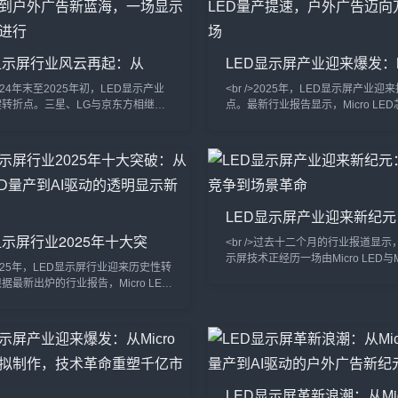
显示屏行业风云再起：从
LED显示屏产业迎来爆发：Mi
ro LED量产到户外广告新蓝
LED量产提速，户外广告
>2024年末至2025年初，LED显示产业
<br />2025年，LED显示屏产业迎
一场显示革命正在进行
级市场
键转折点。三星、LG与京东方相继展
点。最新行业报告显示，Micro LE
icro LED技术的透明显示屏和超大尺
已突破99.9%，巨量转移效率提升
接屏，像素间距突破P0.3以下，亮
200万颗，远超此前业界预期。三星
较传统OLED提升数倍。多家设备厂
京东方等巨头相继发布新一代Micro 
巨量转移良率已从去年不足90%提
屏，像素间距下探至P0.3以下，亮
.99%，成本骤降60%。这意味着
至5000nit以上。这意味着，在户外
o LED不再只是实验室里的奢侈品，而是
下，Micro LED依然能呈现细腻画
LED显示屏产业迎来新纪
入高端商用显示与家庭影院市场。业内
决了传统LCD和OLED屏幕在阳光
素竞争到场景革命
显示屏行业2025年十大突
<br />过去十二个月的行业报道显示
Micro LED量产到AI驱动的
示屏技术正经历一场由Micro LED与Mi
>2025年，LED显示屏行业迎来历史性转
显示新时代
主导的“双轨革命”。三星、LG与京
据最新出炉的行业报告，Micro LED
示的Micro LED透明屏，已将像素
于跨越了良率与成本的双重门槛，三
0.3毫米以下，亮度突破10,000尼
尼与京东方等头部厂商相继宣布其
过巨量转移技术的改良，将良品率提
o LED大尺寸显示屏进入量产阶段。与传
99.9%。与此同时，Mini LED背光
和OLED相比，Micro LED在亮度、
较去年同期下降40%，促使TCL、
度和功耗上均实现了数量级的跃升，峰
将85英寸以上大屏电视价格
破10000尼特，而功耗降低了40%。
LED显示屏革新浪潮：从Mic
士指出，这标志着显示技术竞争正式从