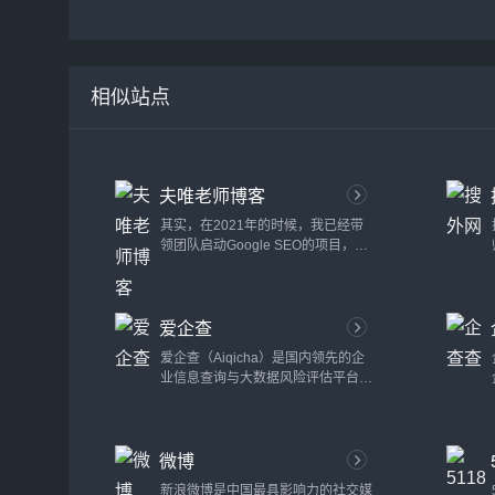
相似站点
夫唯老师博客
其实，在2021年的时候，我已经带
领团队启动Google SEO的项目，那
时候各个国家之间来往封闭，某一天
我突发奇想，如果口罩结束，岂不是
有大量的外国人要来中国？于是我安
爱企查
排因口罩正空闲的技术团队马上创建
几个入境旅游的网站。Google收录
爱企查（Aiqicha）是国内领先的企
很容易，竞争性不强的长尾词，排名
业信息查询与大数据风险评估平台，
也很容易。谁知2024年开始还真有
致力于为用户提供全国范围内的企业
大量的国外游客搜索中国各个知名城
信用信息、工商注册信息、经营状
市和景点的长尾词，对接我众多国内
况、法律诉讼记录等全方位的数据服
旅游业务的搜外同学，这样，这个
微博
务。平台通过整合来自政府、法院、
新...
工商、税务等多个权威渠道的大数
新浪微博是中国最具影响力的社交媒