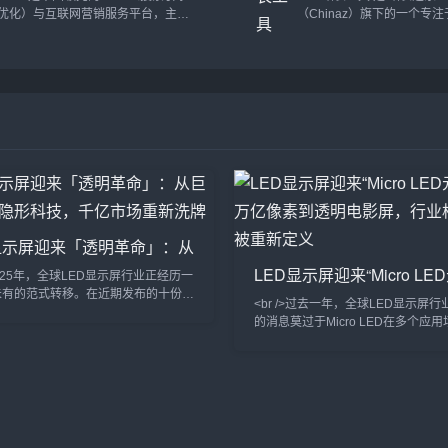
调查、信用评估、法律风险分析等服
查询功能和丰富的应用场景
优化）与互联网营销服务平台，主要
（Chinaz）旗下的一个专
务。企查查平台的目标是通过大数据
中国领先的企业信息查询平
提供针对搜索引擎优化、内容营销和
引擎优化（SEO）服务和工
与智能技术的结合，帮助用户在商业
广泛服务于投资者、企业主
网站数据分析等方面的全方位解决方
平台。站长之家是中国互联
决策中做出更加科学、精准的判断。
业者、求职者及政府部门等
案。5118 提供一系列工具和服务，
名的站长服务平台，致力于
二、网站特点企业信息全面，涵盖多
群体。二、网站特点企业数
帮助网站管理员、SEO从业人员、营
企业主、SEO优化人员提供
维度数据企...
覆盖面广...
销团队等提升网站的搜索引擎排名、
互联网服务解决方案。
增加自然流量、优化内容策略等。作
SEO.chinaz.com 主要提
为SEO领域的重要工具平台，5118
擎优化相关的各种资源、工
广受站长和数字营销从业者的青睐。
和资讯，帮助网站管理员、
5118 主要功能和服务：SEO分析与
等提升网站的搜索引擎排名
工具： 5118 提供...
量获取方式。SEO站长工具
能和服务...
显示屏迎来「透明革命」：从
幕墙到隐形科技，千亿市场重
LED显示屏迎来“Micro LE
>2025年，全球LED显示屏行业正经历一
牌
年”：从万亿像素到透明电
未有的范式转移。在近期发布的十份行
<br />过去一年，全球LED显示屏
报告中，一个高频词汇贯穿始终——透
行业格局正在被重新定义
的消息莫过于Micro LED在多个应
纽约时代广场的玻璃幕墙到上海陆家嘴
“真量产”。过去，Micro LED被视为
廊，传统笨重的箱体式LED正在被一
的圣杯”，但由于巨量转移工艺复杂
隐形的柔性透明薄膜所取代。这种透光
低，成本居高不下。然而，今年多家
5%的LED网格，不仅没有遮挡建筑
宣布采用激光转移和范德华力绑定技
采光，反而将玻璃幕墙转化为动态的信
Micro LED芯片的转移效率提升至
。行业分析师指出，透明LED屏的全
万颗，良率突破99.9%。最令人振
模在2024年