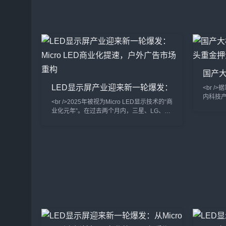
国产
巨头重
LED显示屏产业迎来新一轮爆发：
<br /
Micro LED商业化提速，户外广告
内科技
<br />2025年被视为Micro LED显示技术的“商
市场重构
变革。
业化元年”。在过去两个月内，三星、LG、京
新一代
东方相继发布新一代Micro LED显示屏，像素
升。然
间距突破至P0.3以下，亮度峰值达到10,000
竞争的
尼特，而能耗较传统LED直显降低约40%。
闭环。
更令人关注的是，巨量转移良率首次突破
是将模
99.9%，这意味着长期阻碍Micro LED普及的
场景，
成本瓶颈正在瓦解。行业分析师预测，到
一趋势
2026年，Micro LED在高端