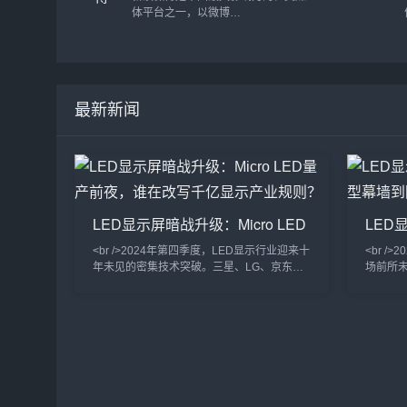
据，结合智能分析技术，帮助用户进
体平台之一，以微博
行精准的企业背景调查、风险监控、
（Microblogging）的形式提供用户
商业决策与信用评估。无论是投资
快速发布、传播和互动内容的功能。
者、企业管理者、法律从业者，还是
自2009年上线以来，新浪微博已成
金融机构、政府部门，爱企查都能为
为全球最大的中文社交媒体平台，汇
其提供有价值的商...
聚了海量个人用户、企业、媒体机
最新新闻
构、名人和意见领袖，为用户提供了
一个多元化的信息交流与互动空间。
作为中国版的“Twitter”，新浪微博在
新闻传播、娱乐热点、社会舆论等方
面扮演着重要角色，已成为用户获取
实时信息...
LED显示屏暗战升级：Micro LED
LED
量产前夜，谁在改写千亿显示产业
巨型
<br />2024年第四季度，LED显示行业迎来十
<br /
规则？
新洗
年未见的密集技术突破。三星、LG、京东方
场前所
与利亚德几乎在同一时间宣布Micro LED巨量
业深度
转移效率提升至每小时百万颗级别，这意味着
明。从
困扰行业多年的“成本悬崖”开始松动。与此同
的云端连
时，苹果手表率先采用Micro LED微显示屏的
种近乎
消息再度发酵，供应链消息称其像素密度已突
率高达8
破3000PPI。与过往OLED替代LCD的渐进式
原有的
革命不同，Micro LED正在同时冲击
息流载体
球市场规