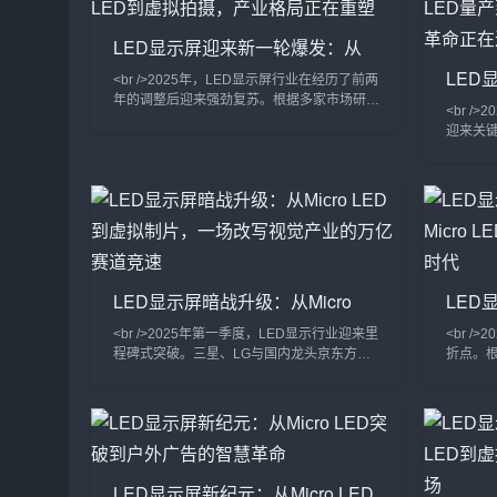
LED显示屏迎来新一轮爆发：从
Micro LED到虚拟拍摄，产业格局
LED
<br />2025年，LED显示屏行业在经历了前两
正在重塑
Mic
年的调整后迎来强劲复苏。根据多家市场研究
<br /
机构的最新报告，全球LED显示屏市场规模预
海，
迎来关
计突破120亿美元，同比增长18%。这一增长
示基于M
背后，是Mini/Micro LED技术的加速商用、虚
寸无缝拼
拟制作（Virtual Production）需求的爆发，
度与寿命
以及户外裸眼3D大屏的普及。从上游芯片到
商透露，
下游应用，产业链各环节都在经历一场深刻的
升至99
效率革命。<br /><br
Micr
开始进
人士
LED显示屏暗战升级：从Micro
LED
LED到虚拟制片，一场改写视觉产
破：从
<br />2025年第一季度，LED显示行业迎来里
<br /
业的万亿赛道竞速
透明
程碑式突破。三星、LG与国内龙头京东方相
折点。根
继宣布Micro LED芯片良率突破99.9%，像素
技术终
间距突破P0.3极限，而单位成本较三年前下
星、索
降逾60%。这意味着曾被视作“下一代显示技
Micr
术”的Micro LED，正以惊人速度从实验室走
统的LCD
向商业应用。<br /><br />在近日落幕的ISE
响应速
2025展会上，超过40家厂商展出Micro LED
值亮度突
LED显示屏新纪元：从Micro LED
透明屏、柔性屏及
业内人