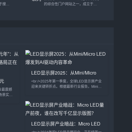
，成为了
光，都不再错过.电影火车太堵为你
注于搜索
的综合性门户网站之一，成立于
台之一，
提供从经典电影到最新上映的多种类
具的在线
1998年，由新浪公司（Sina
、法律从
型影片。无论你喜欢动作片、爱情
网领域知
Corporation）运营，作为中国互联
多种用户
片、科幻片还是悬疑片，我们的电影
为站长、
网行业的先驱之一，新浪网已发展成
据全面，
库都能满足你的需求。更新速度快，
一站式的
为涵盖新闻、娱乐、体育、财经、科
影片质量高，提供丰富的...
技、博客、微博等多元化内容的平
供与搜索引
台。平台概况新浪网致力于为用户提
具、教程
供实时、全面的新闻资讯和多元化的
营销人员
互联网服务，涵盖了包括国际国内新
，优化流
闻、财经资讯、娱乐八卦、体育赛
 主要功
事、健康生活等多个领域。通过创新
的...
LED显示屏2025：从Mini/Micro
LED爆发到AI驱动内容革命
D元
<br />2025年第一季度，全球LED显示屏产业
影屏，
迎来关键转折点。根据最新行业报告，Mini
行业最震撼
LED背光显示屏在高端商用及专业显示领域的
用场景实现
渗透率首次突破35%，较去年同期增长12个
“显示技术
百分点。三星、TCL、京东方等头部厂商纷纷
、良率
推出搭载自研Mini LED驱动方案的巨幕产
头部厂商
品，亮度均匀性与对比度达到新高度。与此同
术，将
时，Micro LED技术从实验室走向中试线，苹
每小时数百
LED显示屏产业暗战：Micro LED
果、索尼、利亚德等企业相继展示透明可弯曲
奋的是，一
量产前夜，谁在改写千亿显示版
Mic