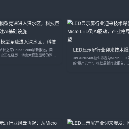
块55英寸4K Micro LED透明显示屏
大模型竞速进入深水区，科技
金押注AI基础设施
LED显示屏行业迎来技术
>据站长之家ChinaZ.com最新报道，国
Micro LED到AI驱动，产
产业正在经历一场由大模型驱动的深刻
<br />2024年被业界视为Micro L
过去一个月内，多家头部企业密集发布
在重塑
的“量产元年”。根据最新行业报告，
基座模型，参数规模与推理能力双双跃
和京东方等头部厂商已相继突破巨量
而，与上一轮单纯比拼参数不同，当前
复工艺的瓶颈，将Micro LED芯片
焦点已从模型层延伸至应用生态与商业
至99.9%以上。与传统的LCD和OL
头部厂商不再满足于展示技术参数，而
Micro LED在亮度、响应速度和功
型嵌入办公、编程、金融、医疗等具体
出碾压性优势，尤其在户外大屏和高
试图以真实业务数据反哺模型迭代。这
示领域，其亮度可达20000尼特以
意味着，大模型竞赛正
午阳光直射也清晰可见。<br