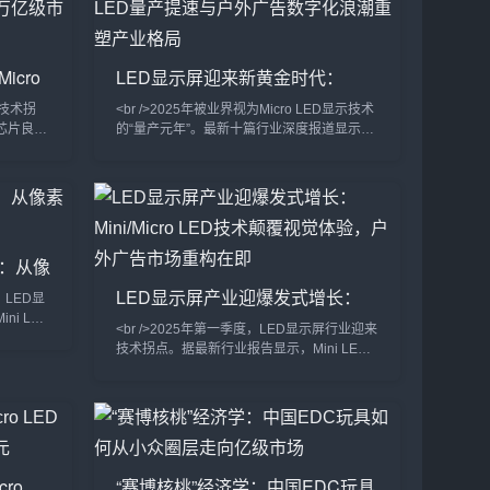
2023年下降近60%。在深圳举行的国际LED
展上，一款采用玻璃基板的透明Micro LED屏
惊艳全场——透光率超过70%，峰值亮度
cro
LED显示屏迎来新黄金时代：
迈向万亿
Micro LED量产提速与户外广告数
来技术拐
<br />2025年被业界视为Micro LED显示技术
字化浪潮重塑产业格局
D芯片良率
的“量产元年”。最新十篇行业深度报道显示，
至每小时
三星、LG以及中国厂商京东方、华灿光电等
、索尼、
企业在Micro LED芯片巨量转移技术上取得突
LED显示
破性进展，良率从去年不足60%提升至85%
度却提升
以上，单颗芯片成本下降近四成。这意味着，
强光环境
曾被诟病“价格高昂、难以落地”的Micro LED
质，彻底解
大屏，正以每年约30%的速度降低售价，并
元：从像
率先在高端商业显示、影院巨幕和车载显示领
LED显示屏产业迎爆发式增长：
，LED显
Mini/Micro LED技术颠覆视觉体
ni LED
<br />2025年第一季度，LED显示屏行业迎来
东方相继展
验，户外广告市场重构在即
技术拐点。据最新行业报告显示，Mini LED
间距缩小至
背光显示器的全球出货量同比激增180%，三
特，同时通
星、TCL、苹果等头部厂商纷纷将Mini LED
升至
技术下放至中端产品线，推动终端售价首次跌
模组成本
破万元大关。与此同时，Micro LED领域传来
海信等品牌
重磅消息：国内头部芯片厂商三安光电宣布，
其微米级LED芯片的巨量转移良率已提升至
ro
“赛博核桃”经济学：中国EDC玩具
99.99%，这一关键突破标志着Micro