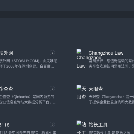
搜外网
Changzhou Law
搜外网（SEOWHY.COM)，由夫唯老
常州法律：您值得信赖的常
师于2008年在深圳创建。自百度
务平台欢迎访问常州法网，
SEO启航，现已扬帆于Google、抖
是常州首屈一指的在线法律
音、小红书、阿里巴巴等多维SEO蓝
力于为常州地区提供全面的
海。我们不仅是搜索引擎优化的深耕
和专业的法律服务。我们的
企查查
天眼查
者，更是数字化时代技能升级的引路
为个人客户和公司实体提供
人。在这里，传统SEO智慧与新兴平
律咨询、量身定制的解决方
企查查（Qichacha）是国内领先的
天眼查（Tianyancha）是
台策略交织碰撞，为学员开启通往数
效的争议解决方式。全面的
企业信息查询与大数据分析平台，致
于提供企业信息查询和大数
字化营销的新纪元。从精细化的关键
在常州律师事务所，我们提
力于为用户提供准确、全面的企业数
在线平台。通过天眼查，用
词布局到AI赋能的内容创作，搜外不
法律服务，以满足不同的需
据、风险信息以及信用报告。通过集
速、全面地获取全国范围内
断引领潮流，让每一位学员都能掌握
咨询：我们的平台可就劳动
成海量的企业信息资源，企查查为投
的注册信息、财务状况、法
数字化时代的核心竞争力。我们...
同纠纷和民事诉讼等问题提
5118
站长工具
资者、企业主、律师、金融机构、政
经营状态以及商业背景等数
线法律咨询。企业...
府部门等用户提供多维度的企业背景
查以其强大的数据整合能力
5118 是中国领先的 SEO（搜索引擎
SEO站长工具 是 站长之家