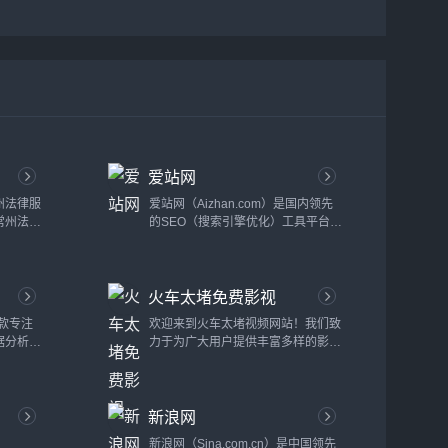
爱站网
州法律服
爱站网（Aizhan.com）是国内领先
常州法网
的SEO（搜索引擎优化）工具平台，
平台，致
致力于为站长、企业和个人提供全方
法律咨询
位的SEO优化解决方案和数据分析服
网站旨在
务。无论是网站排名监控、关键词分
火车太堵免费影视
专业的法
析，还是网站流量监控和竞争对手分
案以及高
析，爱站网凭借其强大的数据支持和
一款专注
欢迎来到火车太堵视频网站！我们致
法律服务
精准的分析工具，帮助用户提升网站
据分析的
力于为广大用户提供丰富多样的影视
供广泛的
在搜索引擎中的排名和曝光度，从而
户能够快
内容，打造一个休闲娱乐、追剧看片
求：法律
获得更多的流量和商业机会。1. 爱站
各类企业
的最佳平台。无论你是影迷还是综艺
争议、合
网简介爱站网成立于2009年，是中
律风险、
爱好者，火车太堵都能为你提供最
供即时在
国领先的SEO工具和数据分析平...
新浪网
据。天眼
新、最热的电影、剧集、短剧、动漫
、专业的
和综艺节目。让你的每一刻娱乐时
新浪网（Sina.com.cn）是中国领先