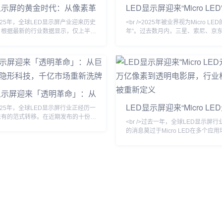
显示屏的黄金时代：从像素革
LED显示屏迎来“Micro LED
I驱动的万亿级视觉生态
代：万亿市场重塑视觉革命
>2025年，全球LED显示屏产业迎来历史
<br />2025年被业界视为Micro LE
。根据最新的行业数据显示，仅上半年
年”。过去数月内，三星、索尼、京
D显示屏市场规模已突破120亿美元，
头相继发布新一代Micro LED显示
23.7%。这背后的核心驱动力，来自
距突破至P0.3以下，亮度超过1000
LED和Micro LED技术的商业化落地彻底
功耗较传统OLED降低40%。更关
统小间距LED的天花板。利亚德、洲
量转移技术的良率首次突破99.99%
艾比森等头部企业相继推出P0.3以
产成本较去年下降近六成。这意味着
距产品，将LED显示屏从“远观巨幕”
存在于实验室的“终极显示技术”，正
显示屏迎来「透明革命」：从
触视界”的新维度。与此同时，
高端商用与家庭影院市场。<br /
幕墙到隐形科技，千亿市场重
LED显示屏迎来“Micro LE
>2025年，全球LED显示屏行业正经历一
牌
年”：从万亿像素到透明电
未有的范式转移。在近期发布的十份行
<br />过去一年，全球LED显示屏
报告中，一个高频词汇贯穿始终——透
行业格局正在被重新定义
的消息莫过于Micro LED在多个应
纽约时代广场的玻璃幕墙到上海陆家嘴
“真量产”。过去，Micro LED被视为
廊，传统笨重的箱体式LED正在被一
的圣杯”，但由于巨量转移工艺复杂
隐形的柔性透明薄膜所取代。这种透光
低，成本居高不下。然而，今年多家
5%的LED网格，不仅没有遮挡建筑
宣布采用激光转移和范德华力绑定技
采光，反而将玻璃幕墙转化为动态的信
Micro LED芯片的转移效率提升至
。行业分析师指出，透明LED屏的全
万颗，良率突破99.9%。最令人振
模在2024年
块55英寸4K Micro LED透明显示屏