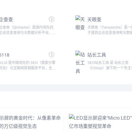
SEO启航，现已扬帆于Google、抖
是常州首屈一指的在线法律
音、小红书、阿里巴巴等多维SEO蓝
力于为常州地区提供全面的
海。我们不仅是搜索引擎优化的深耕
和专业的法律服务。我们的
企查查
天眼查
者，更是数字化时代技能升级的引路
为个人客户和公司实体提供
人。在这里，传统SEO智慧与新兴平
律咨询、量身定制的解决方
企查查（Qichacha）是国内领先的
天眼查（Tianyancha）是
台策略交织碰撞，为学员开启通往数
效的争议解决方式。全面的
企业信息查询与大数据分析平台，致
于提供企业信息查询和大数
字化营销的新纪元。从精细化的关键
在常州律师事务所，我们提
力于为用户提供准确、全面的企业数
在线平台。通过天眼查，用
词布局到AI赋能的内容创作，搜外不
法律服务，以满足不同的需
据、风险信息以及信用报告。通过集
速、全面地获取全国范围内
断引领潮流，让每一位学员都能掌握
咨询：我们的平台可就劳动
成海量的企业信息资源，企查查为投
的注册信息、财务状况、法
数字化时代的核心竞争力。我们...
同纠纷和民事诉讼等问题提
5118
站长工具
资者、企业主、律师、金融机构、政
经营状态以及商业背景等数
线法律咨询。企业...
府部门等用户提供多维度的企业背景
查以其强大的数据整合能力
5118 是中国领先的 SEO（搜索引擎
SEO站长工具 是 站长之家
调查、信用评估、法律风险分析等服
查询功能和丰富的应用场景
优化）与互联网营销服务平台，主要
（Chinaz）旗下的一个专
务。企查查平台的目标是通过大数据
中国领先的企业信息查询平
提供针对搜索引擎优化、内容营销和
引擎优化（SEO）服务和工
与智能技术的结合，帮助用户在商业
广泛服务于投资者、企业主
网站数据分析等方面的全方位解决方
平台。站长之家是中国互联
决策中做出更加科学、精准的判断。
业者、求职者及政府部门等
案。5118 提供一系列工具和服务，
名的站长服务平台，致力于
二、网站特点企业信息全面，涵盖多
群体。二、网站特点企业数
帮助网站管理员、SEO从业人员、营
企业主、SEO优化人员提供
维度数据企...
覆盖面广...
销团队等提升网站的搜索引擎排名、
互联网服务解决方案。
增加自然流量、优化内容策略等。作
SEO.chinaz.com 主要提
为SEO领域的重要工具平台，5118
擎优化相关的各种资源、工
广受站长和数字营销从业者的青睐。
和资讯，帮助网站管理员、
5118 主要功能和服务：SEO分析与
等提升网站的搜索引擎排名
工具： 5118 提供...
量获取方式。SEO站长工具
能和服务...