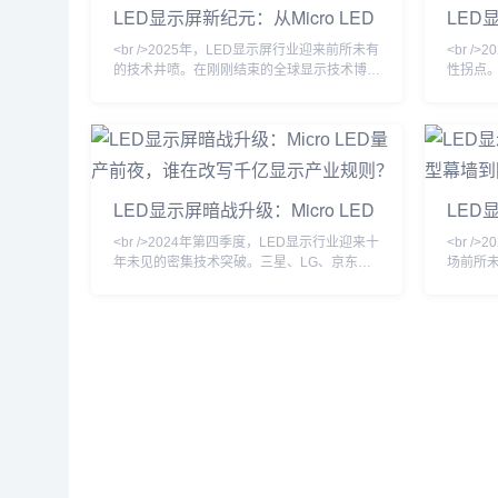
LED显示屏新纪元：从Micro LED
LED
到AI驱动的智慧屏革命
命到A
<br />2025年，LED显示屏行业迎来前所未有
<br /
的技术井喷。在刚刚结束的全球显示技术博览
性拐点
会上，三星、LG、京东方等巨头同时展示了
全球LE
基于Micro LED技术的全新产品线，像素间距
同比增长
首次突破P0.3以下，亮度达到10000尼特，对
Mini 
比度提升至理论极限。更令人振奋的是，中国
打破了传
企业利亚德与晶电合作的Micro LED量产线正
明科技、
式投产，成本较去年下降40%，这标志着
下超微间
LED显示屏暗战升级：Micro LED
LED
Micro LED从“实验室黑科技”正式走向商
推向“近
量产前夜，谁在改写千亿显示产业
巨型
<br />2024年第四季度，LED显示行业迎来十
<br /
规则？
新洗
年未见的密集技术突破。三星、LG、京东方
场前所
与利亚德几乎在同一时间宣布Micro LED巨量
业深度
转移效率提升至每小时百万颗级别，这意味着
明。从
困扰行业多年的“成本悬崖”开始松动。与此同
的云端连
时，苹果手表率先采用Micro LED微显示屏的
种近乎
消息再度发酵，供应链消息称其像素密度已突
率高达8
破3000PPI。与过往OLED替代LCD的渐进式
原有的
革命不同，Micro LED正在同时冲击
息流载体
球市场规