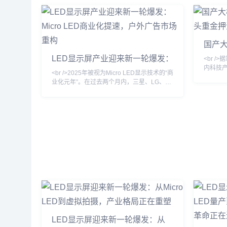
国产
巨头重
LED显示屏产业迎来新一轮爆发：
<br /
Micro LED商业化提速，户外广告
内科技
<br />2025年被视为Micro LED显示技术的“商
市场重构
变革。
业化元年”。在过去两个月内，三星、LG、京
新一代
东方相继发布新一代Micro LED显示屏，像素
升。然
间距突破至P0.3以下，亮度峰值达到10,000
竞争的
尼特，而能耗较传统LED直显降低约40%。
闭环。
更令人关注的是，巨量转移良率首次突破
是将模
99.9%，这意味着长期阻碍Micro LED普及的
场景，
成本瓶颈正在瓦解。行业分析师预测，到
一趋势
2026年，Micro LED在高端
LED显示屏迎来新一轮爆发：从