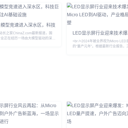
大模型竞速进入深水区，科技
金押注AI基础设施
LED显示屏行业迎来技术
>据站长之家ChinaZ.com最新报道，国
Micro LED到AI驱动，产
产业正在经历一场由大模型驱动的深刻
<br />2024年被业界视为Micro L
过去一个月内，多家头部企业密集发布
在重塑
的“量产元年”。根据最新行业报告，
基座模型，参数规模与推理能力双双跃
和京东方等头部厂商已相继突破巨量
而，与上一轮单纯比拼参数不同，当前
复工艺的瓶颈，将Micro LED芯片
焦点已从模型层延伸至应用生态与商业
至99.9%以上。与传统的LCD和OL
头部厂商不再满足于展示技术参数，而
Micro LED在亮度、响应速度和功
型嵌入办公、编程、金融、医疗等具体
出碾压性优势，尤其在户外大屏和高
试图以真实业务数据反哺模型迭代。这
示领域，其亮度可达20000尼特以
意味着，大模型竞赛正
午阳光直射也清晰可见。<br