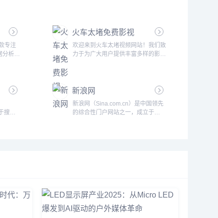
平台，致
致力于为站长、企业和个人提供全方
法律咨询
位的SEO优化解决方案和数据分析服
网站旨在
务。无论是网站排名监控、关键词分
火车太堵免费影视
专业的法
析，还是网站流量监控和竞争对手分
案以及高
析，爱站网凭借其强大的数据支持和
一款专注
欢迎来到火车太堵视频网站！我们致
法律服务
精准的分析工具，帮助用户提升网站
据分析的
力于为广大用户提供丰富多样的影视
供广泛的
在搜索引擎中的排名和曝光度，从而
户能够快
内容，打造一个休闲娱乐、追剧看片
求：法律
获得更多的流量和商业机会。1. 爱站
各类企业
的最佳平台。无论你是影迷还是综艺
争议、合
网简介爱站网成立于2009年，是中
律风险、
爱好者，火车太堵都能为你提供最
供即时在
国领先的SEO工具和数据分析平...
新浪网
据。天眼
新、最热的电影、剧集、短剧、动漫
、专业的
和综艺节目。让你的每一刻娱乐时
新浪网（Sina.com.cn）是中国领先
，成为了
光，都不再错过.电影火车太堵为你
注于搜索
的综合性门户网站之一，成立于
台之一，
提供从经典电影到最新上映的多种类
具的在线
1998年，由新浪公司（Sina
、法律从
型影片。无论你喜欢动作片、爱情
网领域知
Corporation）运营，作为中国互联
多种用户
片、科幻片还是悬疑片，我们的电影
为站长、
网行业的先驱之一，新浪网已发展成
据全面，
库都能满足你的需求。更新速度快，
一站式的
为涵盖新闻、娱乐、体育、财经、科
影片质量高，提供丰富的...
技、博客、微博等多元化内容的平
供与搜索引
台。平台概况新浪网致力于为用户提
具、教程
供实时、全面的新闻资讯和多元化的
营销人员
互联网服务，涵盖了包括国际国内新
，优化流
闻、财经资讯、娱乐八卦、体育赛
 主要功
事、健康生活等多个领域。通过创新
的...