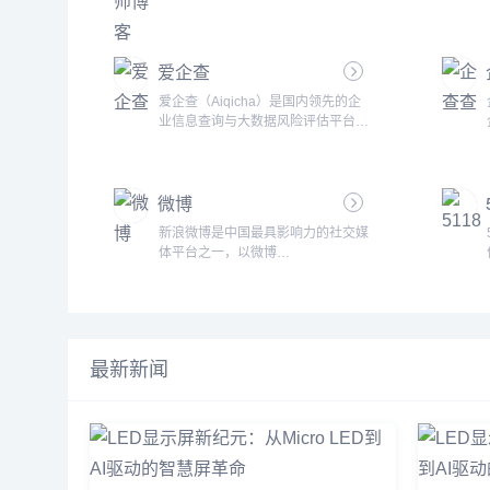
时候各个国家之间来往封闭，某一天
我突发奇想，如果口罩结束，岂不是
有大量的外国人要来中国？于是我安
爱企查
排因口罩正空闲的技术团队马上创建
几个入境旅游的网站。Google收录
爱企查（Aiqicha）是国内领先的企
很容易，竞争性不强的长尾词，排名
业信息查询与大数据风险评估平台，
也很容易。谁知2024年开始还真有
致力于为用户提供全国范围内的企业
大量的国外游客搜索中国各个知名城
信用信息、工商注册信息、经营状
市和景点的长尾词，对接我众多国内
况、法律诉讼记录等全方位的数据服
旅游业务的搜外同学，这样，这个
微博
务。平台通过整合来自政府、法院、
新...
工商、税务等多个权威渠道的大数
新浪微博是中国最具影响力的社交媒
据，结合智能分析技术，帮助用户进
体平台之一，以微博
行精准的企业背景调查、风险监控、
（Microblogging）的形式提供用户
商业决策与信用评估。无论是投资
快速发布、传播和互动内容的功能。
者、企业管理者、法律从业者，还是
自2009年上线以来，新浪微博已成
金融机构、政府部门，爱企查都能为
为全球最大的中文社交媒体平台，汇
其提供有价值的商...
聚了海量个人用户、企业、媒体机
最新新闻
构、名人和意见领袖，为用户提供了
一个多元化的信息交流与互动空间。
作为中国版的“Twitter”，新浪微博在
新闻传播、娱乐热点、社会舆论等方
面扮演着重要角色，已成为用户获取
实时信息...