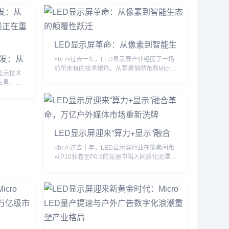
塑。然而，当间距缩小逼近物理极限，传统的
SMD封装与COB技术的成本曲线开始钝化，
行业竞争的核心从“单位面积价格”转向“单位像
素价值”。最新披露的供应链数据显示，2024
LED显示屏革命：从像素到智能生
年第三季度，P0.9以下微间距产品出货量同
态的颠覆性跃迁
比增长21
爆发：从
<br />过去一年，LED显示屏产业经历了一场
业格局正
前所未有的技术爆炸。从苹果悄然布局Micro
ED显示技术
LED到三星、LG相继推出透明LED电影屏，
三星、LG
传统LCD和OLED的统治地位正被悄然撼动。
转移与修
据最新行业报告显示，2025年全球LED显示
的良率提升
屏市场规模预计突破120亿美元，其中Mini
ED相比，
LED背光产品出货量同比增长超200%，而
耗方面展现
Micro LED虽未完全量产，但其在AR眼镜、
端商用显
LED显示屏迎来“算力+显示”融合
车载显示等细分领域的原型机已展现出远超
上，即使正
革命，万亿户外媒体市场重新洗牌
<br />过去十年，LED显示屏行业在像素间距
从P10狂卷至P0.9的竞速中陷入同质化泥潭。
但2025年最新的供应链情报显示，行业正在
经历一场由“芯片倒装+COB集成封装”驱动的
根本性变革。多家头部厂商已实现P0.4以下
Micro LED显示屏的良率突破，单位成本较
2023年下降近60%。在深圳举行的国际LED
展上，一款采用玻璃基板的透明Micro LED屏
惊艳全场——透光率超过70%，峰值亮度