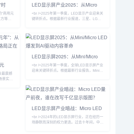
”时
LED显示屏产业2025：从Micro
LED爆发到AI驱动的户外媒体革命
D的“商用元
<br />2025年第一季度，LED显示产业迎来关
东方等巨
键转折点。根据最新行业报道，三星、LG与
屏，像素间
国内头部厂商京东方相继宣布Micro LED显示
0尼特，而
屏进入小批量量产阶段，像素间距突破P0.3
键的是，巨
以下，亮度提升至5000nit以上，功耗较传统
，使得生
COB方案降低40%。产业链上游的驱动IC芯
，曾经仅
片、巨量转移设备订单同比增长230%，核心
加速走向
设备商Kulicke & Soffa的产能已被预订至
LED显示屏2025：从Mini/Micro
2026年。这标志着Micro L
LED爆发到AI驱动内容革命
D元
<br />2025年第一季度，全球LED显示屏产业
影屏，
迎来关键转折点。根据最新行业报告，Mini
行业最震撼
LED背光显示屏在高端商用及专业显示领域的
用场景实现
渗透率首次突破35%，较去年同期增长12个
“显示技术
百分点。三星、TCL、京东方等头部厂商纷纷
、良率
推出搭载自研Mini LED驱动方案的巨幕产
头部厂商
品，亮度均匀性与对比度达到新高度。与此同
术，将
时，Micro LED技术从实验室走向中试线，苹
每小时数百
LED显示屏产业暗战：Micro LED
果、索尼、利亚德等企业相继展示透明可弯曲
奋的是，一
量产前夜，谁在改写千亿显示版
Mic
<br />2024年的LED显示屏行业，正在经历一
图？
场静默而深刻的权力更迭。过去十年间，中国
厂商以极致性价比席卷全球，小间距LED从
P2.5一路杀至P0.4，室内商显市场几乎被重