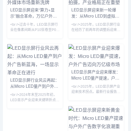
意内容服务等多个领域。通
LED显示屏迎来“算力+显
LED显示屏迎来新一轮爆
过不断创新与技术升级，我
示”融合革命，万亿户外媒
们为客户提供独特的数字展
发：从Micro LED到虚拟拍
示方案，应用广泛，深受品
体市场重新洗牌
摄，产业格局正在重塑
<br />过去十年，LED显示屏行
<br />2025年，LED显示屏行业
牌推广、文化...
业在像素间距从P10狂卷至P0.9
在经历了前两年的调整后迎来强
的竞速中陷入同质化泥潭。但
劲复苏。根据多家市场研究机构
2025年最新的供应链情报显
的最新报告，全球LED显示屏市
示，行业正在经历一场由“芯片
场规模预计突破120亿美元，同
倒装+COB集成封装”驱动的根本
比增长18%。这一增长背后，是
性变革。多家头部厂商已实现
Mini/Micro LED技术的加速商
P0.4以下Micro LED显示屏的良
用、虚拟制作（Virtual
率突破，单位成本较2023年下
Production）需求的爆发，以及
LED显示屏产业迎来爆发：
降近60%。在深圳举行的国际
户外裸眼3D大屏的普及。从上
Micro LED量产提速，户外
LED展上，一款采用玻璃基板的
游芯片到下游应用，产业链各环
LED显示屏行业风云再起：
透明Micro LED屏惊艳全场——
节都在经历一场深刻的效率革
广告迈向万亿级市场
从Micro LED量产到户外广
<br />2025年，LED显示屏产业
透光率超过70%，峰值亮度
命。<br /><br
告新蓝海，一场显示革命正
迎来技术拐点。最新行业报告显
<br />2024年末至2025年初，
示，Micro LED芯片良率已突破
在进行
LED显示产业迎来关键转折点。
99.9%，巨量转移效率提升至每
三星、LG与京东方相继展示基
小时200万颗，远超此前业界预
于Micro LED技术的透明显示屏
期。三星、索尼、京东方等巨头
和超大尺寸无缝拼接屏，像素间
相继发布新一代Micro LED显示
距突破P0.3以下，亮度与寿命较
屏，像素间距下探至P0.3以下，
传统OLED提升数倍。多家设备
亮度却提升至5000nit以上。这