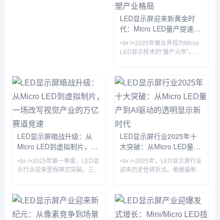
厂商透露，巨量转移良率已从去
意味着，在户外强光环境下，
年不足90%提升至99.99%，成
Micro LED依然能呈现细腻画
LED显示屏迎来新黄金时
本骤降60%。这意味着Micro
质，彻底解决了传统LCD和
代：Micro LED量产提速与
LED不再只是实验室里的奢侈
OLED屏幕在阳光
品，而是开始进入高端商用显示
户外广告数字化浪潮重塑产
<br />2025年被业界视为Micro
与家庭影院市场。业内人士
业格局
LED显示技术的“量产元年”。最
新十篇行业深度报道显示，三
星、LG以及中国厂商京东方、
华灿光电等企业在Micro LED芯
片巨量转移技术上取得突破性进
展，良率从去年不足60%提升至
85%以上，单颗芯片成本下降近
四成。这意味着，曾被诟病“价
格高昂、难以落地”的Micro LED
大屏，正以每年约30%的速度降
LED显示屏暗战升级：从
LED显示屏行业2025年十
低售价，并率先在高端商业显
Micro LED到虚拟制片，一
大突破：从Micro LED量产
示、影院巨幕和车载显示领
场改写视觉产业的万亿赛道
到AI驱动的透明显示新时代
<br />2025年第一季度，LED显
<br />2025年，LED显示屏行业
竞速
示行业迎来里程碑式突破。三
迎来历史性转折点。根据最新出
星、LG与国内龙头京东方相继
炉的行业报告，Micro LED技术
宣布Micro LED芯片良率突破
终于跨越了良率与成本的双重门
99.9%，像素间距突破P0.3极
槛，三星、索尼与京东方等头部
限，而单位成本较三年前下降逾
厂商相继宣布其Micro LED大尺
60%。这意味着曾被视作“下一
寸显示屏进入量产阶段。与传统