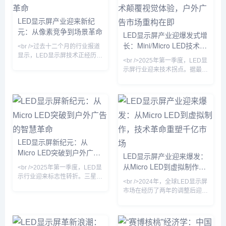
代显示技术”的Micro LED，正以
的LCD和OLED相比，Micro
惊人速度从实验室走向商业应
LED在亮度、响应速度和功耗上
LED显示屏产业迎来新纪
用。<br /><br />在近日落幕的
均实现了数量级的跃升，峰值亮
元：从像素竞争到场景革命
ISE 2025展会上，超过40家厂
度突破10000尼特，而功耗降低
LED显示屏产业迎爆发式增
商展出Micro LED透明屏、柔性
了40%。业内人士指出，这标志
长：Mini/Micro LED技术颠
<br />过去十二个月的行业报道
屏及
着显示技术竞争正式从
覆视觉体验，户外广告市场
显示，LED显示屏技术正经历一
<br />2025年第一季度，LED显
场由Micro LED与Mini LED主导
重构在即
示屏行业迎来技术拐点。据最新
的“双轨革命”。三星、LG与京东
行业报告显示，Mini LED背光
方相继展示的Micro LED透明
显示器的全球出货量同比激增
屏，已将像素间距缩小至0.3毫
180%，三星、TCL、苹果等头
米以下，亮度突破10,000尼
部厂商纷纷将Mini LED技术下
特，同时通过巨量转移技术的改
放至中端产品线，推动终端售价
良，将良品率提升至99.9%。与
首次跌破万元大关。与此同时，
此同时，Mini LED背光模组成
Micro LED领域传来重磅消息：
本较去年同期下降40%，促使
LED显示屏新纪元：从
国内头部芯片厂商三安光电宣
TCL、海信等品牌将85英寸以上
Micro LED突破到户外广告
布，其微米级LED芯片的巨量转
LED显示屏产业迎来爆发：
大屏电视价格
移良率已提升至99.99%，这一
的智慧革命
从Micro LED到虚拟制作，
<br />2025年第一季度，LED显
关键突破标志着Micro
技术革命重塑千亿市场
示行业迎来标志性转折。三星、
<br />2024年，全球LED显示屏
LG与京东方相继在CES上展示
市场在经历了两年的调整后迎来
了基于Micro LED技术的透明显
强劲复苏。根据最新行业报告，
示屏，像素间距首次突破0.3毫
市场规模预计突破150亿美元，
米，亮度达到10,000尼特，功
同比增长18%。这一增长背后，
耗较传统OLED降低40%。更关