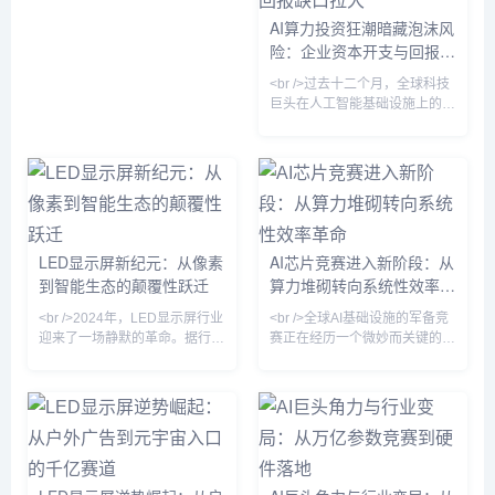
等头部厂商相继发布基于Micro
AI功能在广告系统、云计算、本
LED（微发光二极管）的透明屏
AI算力投资狂潮暗藏泡沫风
地生活服务等核心业务中的实际
与柔性屏，其峰值亮度突破
险：企业资本开支与回报缺
转化率。<br /><br />这一变化
10000尼特，色域覆盖率超越
与站长之家（ChinaZ.com）近
口拉大
BT.2020标准120%，而功耗仅
<br />过去十二个月，全球科技
期监测到的产业数据相互印证。
为同尺寸LCD的40%。最引人
巨头在人工智能基础设施上的资
根据
注目的是，“量子点色转换”技术
本开支累计超过两千亿美元，这
解决了
一数字仍在以季度环比两位数的
速度增长。从微软、谷歌到亚马
逊，各大云服务商争相建设超大
规模数据中心，英伟达的GPU
订单排期已延伸至2026年。中
国市场上，阿里、百度、字节跳
LED显示屏新纪元：从像素
AI芯片竞赛进入新阶段：从
动等企业同样不遗余力地购入AI
到智能生态的颠覆性跃迁
算力堆砌转向系统性效率革
芯片，服务器供应链满负荷运
转。表面上看，这是一场关于未
命
<br />2024年，LED显示屏行业
<br />全球AI基础设施的军备竞
来算力主导权的军备竞赛，但越
迎来了一场静默的革命。据行业
赛正在经历一个微妙而关键的转
来越多的分析师开始追问：如此
最新报道，Micro LED（微发光
折。过去两年间，头部云服务商
二极管）的巨量转移技术良率首
与大型科技企业竞相追逐百万卡
次突破99.9%，这意味着困扰业
级集群的部署，将模型参数规模
界十年的成本壁垒开始崩塌。三
推至十万亿级别。然而，最新发
星、索尼以及中国厂商京东方、
布的行业基准测试与头部企业的
三安光电均在近日发布了新一代
内部运营数据揭示了一个警示信
Micro LED显示屏，像素间距首
号：在现有主流架构下，GPU