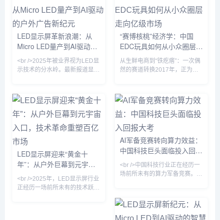
是户外广告、舞台租赁、商业显
键的是，此前困扰行业的巨量转
示、虚拟制作等多元场景的需求
移良率问题已从99.9%提升至
共振。在中国，深圳、惠州等地
99.99%，这意味着Micro LED
的LED显示屏企业订单排产已至
电视价格有望在两年内下探至万
LED显示屏革新浪潮：从
“赛博核桃”经济学：中国
2025年二季度，产业链上下游
元级。与此同时，国内厂商利亚
Micro LED量产到AI驱动的
EDC玩具如何从小众圈层走
景气度显著回升。值得注意的
德与洲明科技宣布，
是，小间距LED（P2.5以下）产
户外广告新纪元
向亿级市场
<br />2025年被业界视为LED显
从生鲜电商到“铁疙瘩”：一次偶
品占比首次超过50%，成为市场
示技术的分水岭。最新报道显
然的赛道转换2017年，正为生
绝对主力，
示，三星、LG与京东方不约而
鲜电商生意焦头烂额的90后创
同地在CES及ISE展会上推出了
业者钱正阳，在海外网站上偶然
基于Micro LED技术的透明显示
刷到一段金属指尖陀螺的视频。
屏与可拉伸柔性屏，其中三星发
那个在指尖高速旋转、发出机械
布的110英寸无边框Micro LED
声响的小物件，在瞬间为他提供
电视，像素间距已缩小至0.4毫
了一种奇特的解压感。“当时就
米以下，峰值亮度突破4000尼
觉得这种东西太有意思了。”钱
AI军备竞赛转向算力效益：
特。与此同时，国内龙头企业利
正阳在接受《天下网商》专访时
中国科技巨头面临投入回报
亚德与洲明科技宣布，其Micro
回忆道，“这种金属、会转、能
LED显示屏迎来“黄金十
LED芯片巨量转移良率已提升至
响的EDC玩具，一看到就有一
大考
年”：从户外巨幕到元宇宙
<br />中国科技行业正在经历一
99.999%，成本
种莫名的吸引力。”这一偶然发
入口，技术革命重塑百亿市
场前所未有的算力军备竞赛。从
现，最终导向了一次彻底的职业
<br />2025年，LED显示屏行业
阿里、字节跳动到百度和腾讯，
场
转向...
正经历一场前所未有的技术跃
各大巨头在AI基础设施上的资本
迁。最新发布的《全球LED显示
开支已攀升至历史最高水平。然
市场季度追踪报告》显示，第一
而，随着英伟达高端芯片出口管
季度全球LED显示屏出货量同比
制收紧以及国内替代方案尚未完