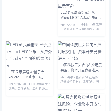
增长23%，其中Mini/Micro LED
全成熟，一个尖锐的问题开始浮
产品占比首次突破15%，成为增
现：这场巨额投入究竟何时能够
长最快的细分赛道。多家头部厂
LED显示屏新纪元：从
转化为可持续的商业模式？站长
商在集邦咨询的论坛上透露，
Micro LED到AI驱动的智慧
之家ChinaZ.com的最新产业动
Micro LED芯片良率已提升至
态显示，行业焦点正从“抢卡”转
显示革命
99.99%，成本较三年前下降
<br />2025年，全球LED显示屏
向“算力利用率”，这标志着中国
70%，这让原本只存在于实验室
市场迎来前所未有的繁荣。根据
AI发展进入了一
的“像素级自发光”技术，
多家行业媒体的最新报道，中国
LED显示屏出口额同比增长超过
35%，而Micro LED技术正式从
实验室走向量产，成为高端显示
市场的“新宠”。与此同时，AI与
LED显示技术的深度融合，正在
重塑数字户外媒体、商业显示乃
中国科技巨头转向AI应用层
至车载显示的应用场景。从P0.4
突围，资本开支竞赛进入下
超微间距到透明柔性屏，从裸眼
LED显示屏迎来“量子点
3D到虚拟制片，LED显示屏已
半场
+Micro LED”革命：从户外
<br />中国科技行业正在经历一
不再仅是显示设备，而是成为智
广告到元宇宙的视觉新纪元
场微妙但深刻的战略转向。当全
<br />2025年，LED显示屏行业
球投资者仍在紧盯英伟达GPU
迎来历史性转折。最新的10篇
的供货排期与数据中心建设进度
深度报道显示，传统COB（板
时，多家头部互联网公司在本季
上芯片）与新兴量子点（QD）
度财报电话会上悄然调整了叙事
技术的结合，正在重新定义“显
口径：不再将“千卡集群”或“万亿
示质量”。三星、索尼、利亚德
参数”作为首要卖点，转而强调