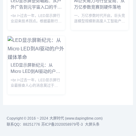
LED显示屏逆势崛起：从户
AI巨头角力与行业变局：从
次下探至0.1毫米以下，亮度超
集群的线性扩展所带来的性能提
外广告到元宇宙入口的千亿
万亿参数竞赛到硬件落地
过10,000尼特，对比度接近无
升已明显放缓，而能耗成本与互
限。一位参与测试的工程师向记
联延迟正以超线性速度攀升。多
赛道
<br />过去一年，LED显示屏行
一、万亿参数时代开启，巨头竞
者透露：“在阳光下观看Mi
位芯片设计领域的资深工程师指
业迎来技术拐点。根据最新行业
逐模型规模新高度人工智能产业
出，单纯依赖晶体管密度和制程
报告，Micro LED芯片良率突破
正经历一场前所未有的算力与参
99.9%，巨量转移效率提升至每
数规模的军备竞赛。据字节跳动
小时200万颗，推动单位成本同
内部人士透露，该公司正讨论训
比下降42%。三星、索尼、利亚
练参数规模超过5万亿的大语言
德等头部厂商相继推出新一代
模型，这一数字将超越国内现有
Micro LED商用显示屏，像素间
最大模型——阿里巴巴通义千问
距突破P0.3以下，实现真正意义
的2.4万亿和月之暗面Kimi K3的
LED显示屏新纪元：从
上的“无拼接缝”显示。与此同
2.8万亿参数，成为中国AI模型
Micro LED到AI驱动的户外
时，COB（板上芯片）封装技
规模的新标杆。该项目由Seed
术加速渗透，在P1.2以下小间距
Foundation负责人项亮主导，
媒体革命
<br />过去一年，LED显示屏行
市场占比首次超过50%，彻
目前尚处早期阶段，涉及预训
业最振奋人心的消息莫过于
练、数据准备...
Micro LED技术的商业化进程显
著加速。多家头部面板厂商相继
宣布其Micro LED生产线进入量
产阶段，良率从早期的不足50%
提升至接近90%。这意味着曾经
Copyright © 2016 ~ 2024
高高在上的Micro LED开始向高
大屏时代 (www.dapingtime.com)
端商用显示和超大尺寸家用电视
联系QQ：88251776
苏ICP备2020058979号-3
大屏头条
市场渗透。与传统的LCD和
OLED相比，Micro LED在亮