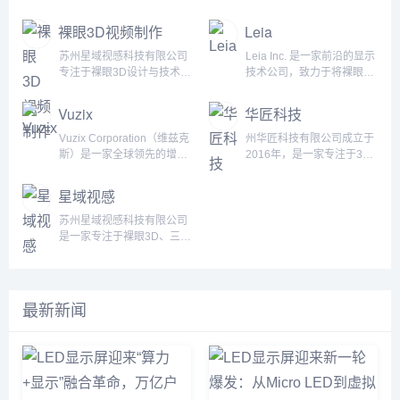
裸眼3D视频制作
Leia
苏州星域视感科技有限公司
Leia Inc. 是一家前沿的显示
专注于裸眼3D设计与技术应
技术公司，致力于将裸眼3D
用，致力于打造超越平面视
体验带给每个人，任何地方
觉的沉浸式体验。依托行业
和任何设备上。通过先进的
Vuzix
华匠科技
领先的技术优势，公司以创
显示光学技术和软件创新，
新为核心，开创了一系列突
Leia让3D技术无需佩戴眼镜
Vuzix Corporation（维兹克
州华匠科技有限公司成立于
破传统屏幕边界的裸眼3D解
即可在日常生活中实现。公
斯）是一家全球领先的增强
2016年，是一家专注于3D
决方案，为客户带来超凡的
司凭借其LeiaSR&trade;技
现实（AR）和智能眼镜技
数字内容制作的服务商，我
视觉感受。核心技术：裸眼
术，成功将3D沉浸体验带入
术公司，总部位于美国纽约
们致力于为客户提供三维模
星域视感
3D裸眼3D技术是一种无需
个人设备，改变了我们与数
州，专注于设计、开发和销
型、三维场景、动画及人物
佩戴辅助设备，即可直接观
字世界的互动方式，打造出
售增强现实眼镜和智能眼镜
等相关内容的定制服务，公
苏州星域视感科技有限公司
看立体影像的创新科技。通
一种充满深度、情感和存在
设备。自成立以来，Vuzix
司深耕虚拟仿真行业多年，
是一家专注于裸眼3D、三维
过结合特殊显示屏幕和先进
感的数字未来。Leia的愿景
始终致力于为消费者、企业
积累了丰富的经验和资源，
视频、VR互动及数字内容
的图像处理技术，利用人眼
Leia的愿景是创造一个富有
和工业客户提供创新的可穿
是您3D数字内容定制的优质
制作的创新型企业。我们凭
的视差原理，呈现出逼真、
深度和情感的数字未来，...
戴技术解决方案，推动AR
合作伙伴。公司服务领域及
借前沿的技术、丰富的行业
立体的三维效果。星域视感
技术在各个行业的应用，包
技术涵盖轨道交通、军工、
经验和卓越的创意团队，为
最新新闻
的技术团队...
括制造、物流、医疗、娱
航空航天、船舶港口、供
客户提供从策划到实现的一
乐、军队等领域。Vuzix 以
电、高校教育、数字孪生、
站式解决方案，致力于为客
其先进的光学显示技术、紧
智慧城市、石油化工、水利
户带来震撼的沉浸式视觉体
凑的设计、长时间的电池续
水电、虚拟展厅、医学医
验。我们的业务涵盖了裸眼
航以及与AR...
疗、虚拟演播室、数字人、
3D制作、动漫游戏开发、摄
游戏、影视及电...
像及视频制作、数字文化创