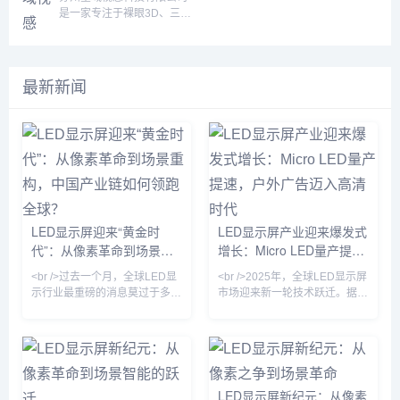
看立体影像的创新科技。通
一种充满深度、情感和存在
设备。自成立以来，Vuzix
司深耕虚拟仿真行业多年，
是一家专注于裸眼3D、三维
过结合特殊显示屏幕和先进
感的数字未来。Leia的愿景
始终致力于为消费者、企业
积累了丰富的经验和资源，
视频、VR互动及数字内容
的图像处理技术，利用人眼
Leia的愿景是创造一个富有
和工业客户提供创新的可穿
是您3D数字内容定制的优质
制作的创新型企业。我们凭
的视差原理，呈现出逼真、
深度和情感的数字未来，...
戴技术解决方案，推动AR
合作伙伴。公司服务领域及
借前沿的技术、丰富的行业
立体的三维效果。星域视感
技术在各个行业的应用，包
技术涵盖轨道交通、军工、
经验和卓越的创意团队，为
最新新闻
的技术团队...
括制造、物流、医疗、娱
航空航天、船舶港口、供
客户提供从策划到实现的一
乐、军队等领域。Vuzix 以
电、高校教育、数字孪生、
站式解决方案，致力于为客
其先进的光学显示技术、紧
智慧城市、石油化工、水利
户带来震撼的沉浸式视觉体
凑的设计、长时间的电池续
水电、虚拟展厅、医学医
验。我们的业务涵盖了裸眼
航以及与AR...
疗、虚拟演播室、数字人、
3D制作、动漫游戏开发、摄
游戏、影视及电...
像及视频制作、数字文化创
意内容服务等多个领域。通
过不断创新与技术升级，我
们为客户提供独特的数字展
LED显示屏迎来“黄金时
LED显示屏产业迎来爆发式
示方案，应用广泛，深受品
代”：从像素革命到场景重
增长：Micro LED量产提
牌推广、文化...
构，中国产业链如何领跑全
速，户外广告迈入高清时代
<br />过去一个月，全球LED显
<br />2025年，全球LED显示屏
球？
示行业最重磅的消息莫过于多家
市场迎来新一轮技术跃迁。据最
头部厂商宣布Micro LED芯片良
新行业报告显示，小间距
率突破99.9%，并启动小批量
LED（P1.0以下）出货量同比增
产。这意味着被业界视为“终极
长47%，而Micro LED在智能穿
显示技术”的Micro LED，终于从
戴与车载显示领域的商用化进程
实验室走向生产线。与传统的
显著提速。多家头部屏厂已实现
LCD和OLED相比，Micro LED
Micro LED芯片巨量转移良率突
LED显示屏新纪元：从像素