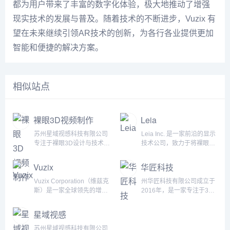
都为用户带来了丰富的数字化体验，极大地推动了增强
现实技术的发展与普及。随着技术的不断进步，Vuzix 有
望在未来继续引领AR技术的创新，为各行各业提供更加
智能和便捷的解决方案。
相似站点
裸眼3D视频制作
Leia
苏州星域视感科技有限公司
Leia Inc. 是一家前沿的显示
专注于裸眼3D设计与技术应
技术公司，致力于将裸眼3D
用，致力于打造超越平面视
体验带给每个人，任何地方
觉的沉浸式体验。依托行业
和任何设备上。通过先进的
Vuzix
华匠科技
领先的技术优势，公司以创
显示光学技术和软件创新，
新为核心，开创了一系列突
Leia让3D技术无需佩戴眼镜
Vuzix Corporation（维兹克
州华匠科技有限公司成立于
破传统屏幕边界的裸眼3D解
即可在日常生活中实现。公
斯）是一家全球领先的增强
2016年，是一家专注于3D
决方案，为客户带来超凡的
司凭借其LeiaSR&trade;技
现实（AR）和智能眼镜技
数字内容制作的服务商，我
视觉感受。核心技术：裸眼
术，成功将3D沉浸体验带入
术公司，总部位于美国纽约
们致力于为客户提供三维模
星域视感
3D裸眼3D技术是一种无需
个人设备，改变了我们与数
州，专注于设计、开发和销
型、三维场景、动画及人物
佩戴辅助设备，即可直接观
字世界的互动方式，打造出
售增强现实眼镜和智能眼镜
等相关内容的定制服务，公
苏州星域视感科技有限公司