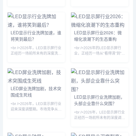
垂直整合案例，揭示了行业从
/>如果说过去五年是小间
市场早已告别“拼价格”的粗放年
传统SMD到COB（板上芯片）
“拼产能”转
代。过去一年，小间距
封装，再到被视为终极显示方案
LED（P1.2以下）市占率首次超
的Micro LED，技术路径的竞争
过传统DIP产品，Mini LED背光
愈发激烈。多家头部企业已在
显示器的全球出货量同比猛增逾
COB产线上实现规模化量产，
150%。行业共识正在形成：单
良率与成本控制取得关键突破，
LED显示行业洗牌加速，谁
LED显示屏行业2026：微
纯的“亮度”“刷新率”指标已无法
使得P1.0以下的小间距产品不再
将笑到最后？
缩化浪潮下的生态重构
支撑溢价，取而代之的是“场景
是高端市场的专属。与此同时，
适配力”和“数据交互能力”。从舞
Micro LED虽然尚未完全跨越巨
<br />2026年，LED显示屏行业
<br />2026年的LED显示屏行
台租赁到指挥中心，从裸眼3D
量转移与修复的成本门槛，但在
正经历一场前所未有的深度洗
业，正经历一场从“看得清”到“看
地标到车载屏，LED显示屏正从
透明显示、车载HUD等细分场
牌。过去几年，行业在经历疫情
不出来”的静默革命。过去一年
景已
冲击、原材料价格上涨、下游需
间，多家头部厂商在Micro LED
求萎缩等多重压力后，终于迎来
巨量转移环节实现了良率跃升，
了一轮残酷的优胜劣汰。据行业
将像素间距从P0.9进一步压缩至
观察，头部企业通过技术降本和
P0.3以下。这不再是单纯的参数
渠道下沉持续扩大份额，而缺乏
竞赛，而是半导体工艺与显示工
LED屏业洗牌加剧，技术突
核心竞争力的中小厂商则面临订
程的深度耦合。行业内部人士透
围成生死线
LED显示屏行业洗牌加剧，
单锐减、资金链断裂的困境。这
露，采用激光剥离与新型印章转
头部企业靠什么突围？
一轮的洗牌并非简单的市场收
移技术的产线，已能完成单批次
<br />2026年，LED显示屏行业
缩，而是产业逻辑的根本性重塑
数十万颗芯片的高效键合，缺陷
迎来深度调整期。市场竞争从增
<br />2026年，LED显示屏行业
——从“拼价格”转向“拼价值”，
率降至百万分之一量级。这一突
量扩张转向存量博弈，缺乏核心
正经历一场前所未有的深度调
从“规模扩张”转向“精益
破直接
技术与资金实力的中小企业加速
整。曾经“千屏大战”的繁荣景象
出清。据行业观察，过去一年
逐渐褪色，取而代之的是更为残
中，超过两位数的小型厂商被迫
酷的优胜劣汰。随着市场需求增