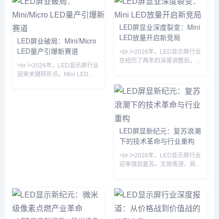
关停产线或转型代工，而头部企
速放缓，中小厂商的生存空间被
业则通过产能整合与渠道下沉进
急剧压缩，而头部企业则通过规
一步扩大份额。这一轮洗牌并非
模效应和技术壁垒进一步巩固地
LED屏显业深度裂变：Mini
简单的周期波动，而是技术迭代
位。这一轮洗牌并非简单的市场
LED放量开启新竞局
与需求升级共同作用的结果。
LED屏业破局：Mini/Micro
波动，而是产业从粗放式扩张转
<br /><br /><br />在行业整体承
LED量产引爆新赛道
向精细化运营的必然阵痛。<br
<br />2026年，LED显示屏行业
压的背景下，技术路线之争成为
/><br /><br />推动此轮洗牌的深
在经历了两年的深度调整后，呈
决定企业
<br />2026年，LED显示屏行业
层原因，首先是供需关系的根本
现出明显的复苏态势。从下游需
迎来关键转折点。Mini LED与
性逆
求看，租赁市场、广电虚拟拍
Micro LED技术从实验室走向规
摄、以及商业地产的裸眼3D大
模化产线，芯片尺寸微缩至50
屏成为拉动增长的三驾马车。尤
微米以下，巨量转移良率首次突
其在文旅夜游和赛事经济带动
破99.9%，为超高清显示面板的
下，小间距及微间距产品的出货
商用化扫清障碍。业内头部企业
量同比增幅显著。产业链上游的
相继发布基于玻璃基板的Micro
LED屏显新纪元：复苏浪潮
芯片厂和封装厂稼动率回升至健
LED拼接屏，像素间距低至
下的技术革命与行业重构
康水平，渠道库存回归良性。但
P0.3，亮度与对比度达到OLED
值得注意的是，复苏并非普惠
水平，但寿命与功耗优势显著。
<br />2026年，LED显示屏行业
式，头部企业与中小厂商的订单
这一突破不仅解决了大尺寸显示
迎来强劲复苏。文旅夜游、商业
分化加剧，行业整体呈现出“总
的成本痛点，更催生了透明
地产、体育赛事等场景需求集中
量
释放，沉寂多年的户外广告市场
重获生机。据行业观察，上半年
主流厂商订单量普遍回升，尤其
是小间距LED在会议室、控制室
等专业显示领域的渗透率进一步