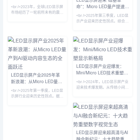
产能利用率回升至85%以上，行
命”：Micro LED量产提速，
<br />2023年，全球LED显示屏
业库存周转天数较去年同期缩短
户外广告牌进入“透明+裸眼
市场经历了一轮前所未有的震
12天
<br />2025年第三季度，LED显
荡。上游芯片价格暴跌、下游需
3D”新时代
示产业迎来历史性拐点。综合近
求疲软，行业一度陷入“卖一块
期十篇行业深度报道，最核心的
亏一块”的恶性竞争。然而，就
变化是Micro LED（微发光二极
在外界以为LED显示屏将沦为传
管）芯片成本同比下降31%，首
统制造业的“夕阳产业”时，一批
次逼近商用临界点。三星、
头部企业却通过Micro LED、
LG、京东方等巨头相继宣布其
COB封装、虚拟拍摄等新技
Micro LED产线良率突破
术，硬生生撕开了一道增长口
99.9%，而国内厂商三安光电、
子。据TrendForce集邦咨询最
LED显示屏产业迎爆发：
华灿光电的MIP（Micro in
新数据，2024年全球LED显示
Mini/Micro LED技术重塑显
Package）封装方案已实现月产
LED显示屏产业2025年革
屏市场规模预计回温至75亿美
能10万片。业内普遍认为，这
示新格局
元，其中
新浪潮：从Micro LED量产
<br />2024年，LED显示屏产业
标志着“硅基微显示”正式取
到AI驱动内容生态的全面跃
迎来技术爆发期。从传统小间距
<br />2025年第一季度，LED显
到Mini LED，再到Micro LED，
迁
示屏行业迎来历史性拐点。据最
显示技术正经历一场前所未有的
新产业链调研显示，Micro LED
变革。据最新行业报道，多家头
芯片的良率已从去年不足60%提
部企业已实现Mini LED背光显
升至85%以上，而巨量转移设备
示器的量产，其亮度、对比度和
的单小时产能突破200万颗，这
色彩表现力均超越传统LCD，甚
直接推动Micro LED显示模组的
至在某些维度上可与OLED抗
综合成本下降超过40%。三星、
LED显示屏迎来超高清与AI
衡。更引人注目的是，Micro
LG以及国内京东方、利亚德等
融合新纪元：十大趋势重塑
LED技术已从实验室走向小规模