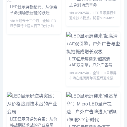
在亮度、响应速度、寿命和功耗
破99.9%，单模块成本较去年下
之争到场景革命
LED显示屏新纪元：从像素
上具备代际优势，尤其在户外强
降32%。与此同时，COB（板
革命到场景智能的跃迁
光环境下，其表现远超其他技术
上芯片）封装技术加速渗透，在
<br />2025年，LED显示屏行业
路线。与此同时，Mini LED背
P0.7-P1.2间距段成为主流方
迎来技术拐点。随着Mini/Micro
<br />过去十二个月，全球LED
光技术继续在高端电视
案，推动会议室与指挥中
LED芯片成本在一年内下降逾
显示屏行业迎来真正的分水岭。
40%，曾经局限于高端商用市场
根据最新市场报告，2025年上
的超高清显示技术，正以前所未
半年Mini LED显示产品出货量
有的速度渗透至会议室、家庭影
同比增长超过180%，而Micro
院乃至车载显示领域。据最新供
LED在高端商用显示领域的试点
应链数据显示，京东方、利亚
项目数量较去年同期翻了四倍。
德、洲明科技等头部厂商的Mini
三星、LG、利亚德、洲明科技
LED显示屏迎来“超高清
LED背光模组出货量同比激增
等头部企业相继推出像素间距低
+AI”双引擎，户外广告与虚
180%，而三星、索尼主导的
于0.3毫米的巨幕产品，将“无缝
Micro LED大屏则首次将价格拉
拟拍摄成增长双极
拼接”与“超高亮度”推向新高度。
<br />2025年，全球LED显示屏
入10万元区间。这一轮由材
与此同时，COB（板上芯片）
市场在经历两年调整后迎来强劲
封装技术良率突破95%，使得小
复苏。根据最新行业报告，小间
距LED（P1.0以下）出货量同比
增长38%，而Mini LED直显产
品在商用市场的渗透率首次突破
15%。多家头部屏厂透露，二季
度订单排期已满，其中政务指挥
中心、企业会议室和高端零售门
LED显示屏逆势突围：从价
店成为主要需求方。与此同时，
格战到技术战的产业变局
上游芯片价格企稳，RGB封装
LED显示屏迎来“硅基革