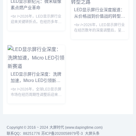
LED显示新纪元：微米级像
提升。与此同时，海外市场成为
素点燃产业革命
LED显示屏行业深度报道：
增长引擎，东南亚、中东等地区
从价格战到价值战的转型之
的数字标牌项目加速落地，中国
<br />2026年，LED显示屏行业
LED显示屏出口额创下新高。
路
迎来关键转折点。在经历多年同
<br />2026年，LED显示屏行业
<br /><br />值得注意的是，这
质化竞争后，技术突破成为打破
在经历数年的深度调整后，呈现
轮复苏并非
僵局的唯一钥匙。其中，Micro
出明显的复苏态势。多家上市公
LED（微发光二极管）显示技术
司发布的财报显示，受益于户外
从实验室走向量产线，成为今年
广告、舞台租赁、虚拟拍摄等下
最耀眼的技术路线。与传统的
游需求的持续回暖，头部企业的
LCD和OLED不同，Micro LED
营收和净利润均实现双位数增
将LED芯片微缩至微米级，实现
长。行业整体产能利用率回升至
更高的亮度、更低的功耗和更长
健康水平，此前困扰行业的低价
的寿命。多家头部厂商已展示基
LED显示屏行业深度：洗牌
竞争局面得到有效遏制。<br />
于巨量转移技术的全彩样机，像
加速，Micro LED引领新赛
<br />这一轮复苏并非简单的周
素间距突破0.3毫米，肉眼几乎
期性反弹，而是行业结构性升级
道
无
<br />2026年，全球LED显示屏
的结果。过去三年间，小间距
市场在经历周期性调整后迎来温
LED和Mini
和复苏。随着数字户外广告、虚
拟拍摄、高端会议显示等新兴场
景的渗透率快速提升，行业不再
单纯依赖传统户外大屏的存量替
换，而是向更精细化的应用层级
Copyright © 2016 ~ 2024
拓展。据多家券商研报援引的产
大屏时代 (www.dapingtime.com)
业链调研信息，小间距LED在控
联系QQ：88251776
苏ICP备2020058979号-3
大屏头条