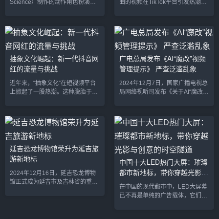
Science）制作的动作角色扮演游
曲的视频在TikTok平台引发热潮。
戏《黑神话：悟空》，凭借其精美
视频中，这只表情生动的猫咪用流
的画面、创新的玩法和深厚的文化
利的中文说唱，引来大量海外用户
内涵，成功入选《时代》杂志2024
的点赞和转发。全球观众惊叹于猫
年度最佳游戏榜单。这一殊荣标志
咪的“神奇技能”，同时也对视频背
着中国原创游戏在国际舞台上再一
后的AI技术表示浓厚兴趣。猫咪“开
次获得高度认可。文化与技术的双
口”中文说唱：创意视频引爆全网这
抽象文化崛起：新一代抖音网
广电总局发布《AI“魔改”视频
重成功《黑神话：悟空》以中国古
段视频最初由TikTok账号“猫猫 ^_^
红的流量与挑战
管理提示》 严查泛滥乱象
典文学《西游记》为创作灵感，将
🐱🎵”发布，仅上线24小时便获得
经典故事与现代游戏设计相结合。
数百万次观看。视频中，猫咪的嘴
近年来，“抽象文化”在短视频平台
2024年12月7日，国家广播电视总
游戏不仅展示了孙悟空的传奇冒
型与中文说唱歌曲《因果》的歌词
上掀起了一股热潮。这种脱胎于戏
局网络视听司发布《关于AI“魔改”
险，还通过精细的3D建模和实...
完美匹配...
谑和幽默的内容形式，不仅成为年
视频管理的提示》，针对近期泛滥
轻人的娱乐消费潮流，更成为网红
的AI“魔改”视频现象提出明确治理
经济的重要驱动力。2024年，以抖
要求。广电总局强调，此类内容不
音新星K总、听泉鉴宝、潘宏为代
仅破坏了经典文化的内涵，还可能
表的新一代网红，以其独特的内容
涉及法律问题，相关平台需立即整
风格迅速崛起，掀起了流量风暴。
改并反馈处理结果。“魔改”乱象：
延吉恐龙博物馆荣升为延吉旅
然而，在流量的狂欢背后，如何将
恶搞经典引发争议近年来，随着生
游新地标
中国十大LED热门大屏：璀璨
流量转化为商业价值，以及如何规
成式人工智能技术的普及，AI“魔
都市新地标，带你穿越光影与
避舆论危机，成为他们共同面对的
改”视频成为短视频平台博取流量的
2024年12月16日，延吉恐龙博物
课题。抽象文化的崛起与流量密码
新手段。多个经典影视剧被AI特效
创意的时空隧道
馆正式成为延吉市及吉林省的重要
在中国的现代都市中，LED大屏幕
“抽象”一词，本是表达事物离散、
工具篡改为荒诞不经...
旅游新地标，吸引了成千上万的游
已不再是单纯的广告载体，它们早
无...
客前来探秘这片充满史前神秘的土
已成为城市的文化符号和视觉艺术
地。作为吉林省首个以恐龙为主题
的盛宴。无论是日间的阳光下，还
的专题博物馆，延吉恐龙博物馆不