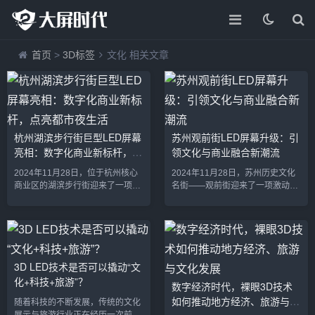
首页
>
3D标签
文化 相关文章
杭州湖滨步行街巨型LED屏幕
苏州观前街LED屏幕升级：引
亮相：数字化商业新标杆，点
领文化与商业融合新潮流
亮都市夜生活
2024年11月28日，位于杭州核心
2024年11月28日，苏州历史文化
商业区的湖滨步行街迎来了一项令
名街——观前街迎来了一项激动人
人瞩目的数字化升级——一块巨型
心的数字化升级。当地政府与商家
LED屏幕正式亮相，成为杭州城市
联合投资打造的全新LED显示系统
景观的新亮点。这块由最新技术打
正式投入使用，这些高科技LED屏
造的大型LED屏幕不仅刷新了城市
幕不仅提升了观前街的视觉体验，
的视觉体验，也为当地商业和文化
也成为这条历史悠久的商业街区融
活动带来了全新的活力。作为杭州
入现代科技与文化的一大亮点。新
3D LED技术是否可以撬动“文
市中心的购物和娱乐地标，湖滨步
升级的LED屏幕将在广告、文化展
化+科技+旅游”？
数字经济时代，裸眼3D技术
行街巨型LED屏幕不仅是数字广告
示和互动体验等多个领域，为游客
如何推动地方经济、旅游与文
展示的新平台，更成为了街区夜晚
和市民带来全新的感官享受。观前
随着科技的不断发展，传统的文化
灯光秀和城市文化展示的重要组成
街LED屏幕：融合历史与现代的创