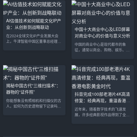
是夜晚的璀璨灯光中，这些巨型屏
仅填补了该省恐龙文化的空白，也
幕展示着全球顶级品牌的广告、最
极大推动了延吉及延边地区的旅游
新的科技产品，甚至是本土文化与
产业发展。独特的地理与文化融合
数字艺术的结合，让人目不暇接。
AI估值技术如何赋能文化IP产
延吉恐龙博物馆坐落在延吉市帽儿
它们不仅为商业带来巨大流量，也
业：从创新到战略联动
山南侧，毗邻中国朝鲜族民俗园，
中国十大商业中心及LED屏幕
为城市增添了无穷的活力与创意。
拥有优越的地理位置。博物馆占地
对商业中心的价值与意义分析
本文将带你走进中国十大最具影响
在2024全球文化IP产业发展大会
面积达到5.8万平方米，展陈面积
力和吸引力的LED大屏，探索它们
上，牛津智能中国区董事总经理兼
1...
中国的商业中心是现代都市的象
背后的故事和魅力。1. 上海南京东
首席运营官师韶群的讲话引起了业
征，通常以商业、购物、娱乐、办
路...
界的广泛关注。师韶群提出，将人
公和文化活动为核心，吸引了大量
工智能（AI）估值技术引入文化IP
消费者和企业。这些商业中心不仅
产业领域，推动科技创新与文化产
代表着城市的经济发展水平，还塑
业发展战略的联动，成为了数字文
造了现代生活方式和消费趋势。在
化产业发展的关键策略之一。这一
这些商业中心中，LED屏幕已经成
观点不仅揭示了数字化时代下文化
为不可或缺的重要元素，它们对商
揭秘中国古代“三维扫描术”：
产业的未来走向，也为如何提升文
业中心的影响不可小觑。本文将列
器物的“证件照”
化IP的市场价值与影响力提供了新
抖音完成100部老港片4K高清
出中国十大商业中心，并分析LED
思路。AI估值技术：突破文化IP产
修复：经典再现，重温香港电
屏幕在这些中心的价值与意义。中
你能想象没有照相机和扫描仪的古
业的瓶颈文化IP产业（In...
国十大商业中心北京三里屯特点：
影黄金时代
人，如何为历史遗物留下记录吗？
近年来，随着数字技术的飞速发
三里屯是北京最具国际化和时尚气
最近，在武汉博物馆举办的“墨拓千
展，许多经典影视作品得到了全新
息的商业...
秋——金石器物全形传拓技艺保护
的生命，尤其是香港电影这一重要
成果展”上，展出了许多金石器物的
文化遗产。今天，抖音集团正式宣
传拓作品，这些栩栩如生的拓片仿
布，经过一年的努力，已经完成了
佛是古代器物的“证件照”。这些作