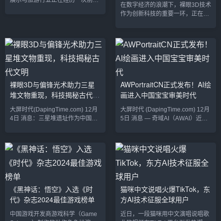
化发展
展示与旅游行业正在经历一次前所
在数字经济的浪潮下，裸眼3D技术
部分。巨型LED屏幕：从广告...
新展示作为苏州最繁华的商业...
未有的创新转型。3D LED技术，
作为创新科技的重要一环，正在以
作为一种具有高科技含量的视觉呈
惊人的速度渗透各行各业，尤其在
现方式，凭借其独特的空间表现力
地方经济、旅游和文化领域展现出
和沉浸式体验，逐渐成为了连接“文
巨大的潜力。从智慧城市的数字化
化、科技、旅游”三者的重要桥梁。
展示，到沉浸式的旅游体验，再到
本文将探讨3D LED技术如何撬动
地方文化的传播，裸眼3D技术正成
“文化+科技+旅游”这一跨界融合的
为推动地方经济和社会发展的新引
创新趋势，推动文化与旅游产业的
擎。本文将深度剖析裸眼3D技术如
发展和变革。一、3D LED：文化
裸眼3D与偏锋光术助力三星
AWPortraitCN正式发布！AI绘
何在数字经济时代影响地方经济、
表达的新载体1. 创新的文化展示形
堆文物重现，科技揭秘古代文
画进入中国宝宝审美时代
旅游和文化的转型与升级。裸眼3D
式传统的文化展示...
与地方经济：催生新兴产业和商业
明
大屏时代(DapingTime.com) 12月
大屏时代 (DapingTime.com) 12月
机会随着数字化技术的普及，地方
4日 消息：三星堆遗址作为中国古
5日 消息 — 奇域AI（AWAI）近日
经...
代文明的瑰宝，其出土的青铜器、
正式发布全新AI绘画平台
金器、玉器等文物一直吸引着国内
AWPortraitCN，这是全球首个专为
外学者和文化爱好者的高度关注。
中国宝宝审美量身打造的图像生成
然而，由于文物年代久远，且经过
模型。该平台旨在满足国内用户对
了数千年的风雨侵蚀，许多细节无
中式审美的追求，填补AI绘画在东
法通过传统方式还原。如今，裸眼
方文化表现力上的空白。专注中式
3D技术和偏锋光术的结合为三星堆
审美，打造独特绘画体验
《黑神话：悟空》入选《时
猫咪中文说唱火爆TikTok，东
文物的重现提供了崭新的技术手
AWPortraitCN深植于中国文化，通
代》杂志2024最佳游戏榜单
方AI技术征服全球用户
段，成功破解了文物背后的神秘面
过深度学习和优化算法，能够生成
纱。裸眼3D技术带来文物“复生”裸
符合中国传统美学的艺术作品...
中国游戏开发商游戏科学（Game
近日，一段猫咪用中文演唱说唱歌
眼3D技术作为一...