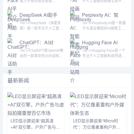
即可体验前沿的AI能力。平
编写代码、翻译语言，甚至
致力于自然语言处理
于人工智能的图像生成平
具影响力的人工智能研究机
产业、技术与资本的重要桥
台主打简单易用，适合创作
扮演角色进行深度交流。作
（NLP）和人工智能模型共
台，用户通过输入文字描述
构之一，其发布的GPT系列
梁。<br /><br /><br />机器
者、开发者以及普通用户快
为AI领域的现象级产品，
享的开源社区与平台。它提
即可创作出高质量的数字艺
DeepSeek AI助手
Perplexity AI：智
模型、DALL-E系列图像生
之心的内容体系丰富多元，
速获取AI辅助。<br /><br />
ChatGPT在发布后迅速引爆
供海量的预训练模型、数据
术作品。它由独立研究实验
能搜索新纪元
成模
覆盖人工智
<br />DeepAI的核心功能包
全球关注，上线五天注册用
集和演示应用，让开发者能
室Midjourney, Inc.开发，成
<br />DeepSeek（深度求
<br />Perplexity AI是一款基
括文本生成、图像生成、图
户突破一百万，两个月后月
够快速构建、训练和部署AI
立于2021年，总部位于美国
索）是一家专注于人工智能
于大语言模型的AI搜索工
像识别、风格转换、超分辨
活跃用户达到一亿，成为史
解决方案。平台的核心价值
旧金山。该服务通过
大模型研发的科技公司，其
具，它不像传统搜索引擎那
率增强等。其中，文本生成
上增长最快的消费者应用。
在于开放与协作，用户可以
Discord机器人交互闻名，
官方网站提供了AI对话助
样展示一堆蓝色链接，而是
ChatGPT：AI对
Hugging Face AI
可辅助写作、头脑风暴；
<br /><br /><br /
上传自己的模型、下载他人
用户无需安装专门客户端，
手、API接口及开源模型下
直接给出简洁、准确的答
话助手
网站简介
的成果，并通过
即可在Discord服务器中调
载等服务。作为国内领先的
案，并附上引用来源。用户
<br />ChatGPT是OpenAI推
<br />Hugging Face是一个
Transformers库轻松调用各
用指令生成图像。<br /><br
AI技术平台，DeepSeek以
可以用自然语言提问，系统
出的一款革命性AI对话网
专注于人工智能和自然语言
类先进架构，如BERT、
/><br />Midjourney的核心
高性价比和强大的中文理解
会通过联网搜索、整合多方
站，基于GPT系列大语言模
处理的领先平台，成立于
GPT、T5等。<br /><br />
功能是文本到图像
能力著称，用户可以通过网
信息，生成带有上下文理解
型构建，能够以自然语言与
2016年。它最初以开发聊天
<br />Hugging F
页端或移动端与AI进行自然
的回答。无论是学术研究、
用户进行流畅交互。自2022
机器人应用起家，后来转型
语言交互，获得编程辅助、
日常咨询、技术问题还是市
年底发布以来，它迅速成为
为面向AI开发者、研究人员
最新新闻
知识问答、创意写作、文档
场分析，Perplexity都能提
全球最受关注的AI产品之
和企业的开源社区与工具提
处理等多样化支持。<br />
供类似与专家对话的体验，
一，覆盖写作、编程、学
供商。目前，Hugging
<br /><br />DeepSeek的主
同时保证信息的可追溯性。
习、创意生成等众多领域。
Face已成为全球最大的机器
打功能是智能对
<br /><br /><br /
作为AI技术普及的重要标
学习模型托管和协作平台之
志，ChatGPT不仅改变了人
一，被誉为AI领域的
们获取信息的方式，也推动
GitHub。用户可以在平台上
了人工智能技术的商业化与
上传、发现、下载和部署各
LED显示屏迎来“超高清
LED显示屏迎来“Micro时
大众化进程。<br /><br />
种预训练模型，涵盖文本、
+AI”双引擎，户外广告与虚
<br />ChatGP
代”：万亿像素重构户外媒
图像、音频、视频等多模态
领域。<
拟拍摄重塑百亿市场
体新生态