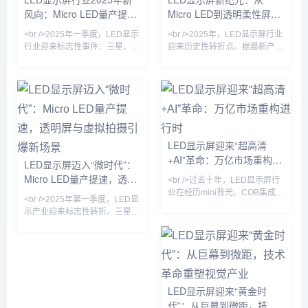
保持高对比度。与此同时，
风向：Micro LED量产提
Micro LED到透明柔性屏，
COB（板上芯片）封装技术加
速，透明屏引爆户外广告革
2025年技术革命如何重塑
速渗透
<br />2025年一季度，LED显示
<br />2025年，LED显示屏行业
命
视觉产业
行业迎来标志性事件：三星、
迎来历史性转折点。据最新产业
LG与国内龙头利亚德几乎同步
链报告，三星、索尼与京东方相
宣布Micro LED显示屏良率突破
继宣布Micro LED芯片良率突破
95%，成本较两年前下降
99.9%，单颗成本下降40%，这
60%。这意味着曾被视作“下一
意味着困扰行业十年的“量产魔
代显示技术”的Micro LED，正式
咒”正式解除。与传统的LCD和
从实验室走向规模化商用。与传
OLED相比，Micro LED在亮
统的LCD和OLED相比，Micro
度、寿命和响应速度上实现了数
LED显示屏迎来“超高清
LED在亮度、响应速度和寿命上
量级提升，尤其是在户外强光环
+AI”革命：万亿市场重构进
具有压倒性优势，尤其适合户外
境下，其20000尼特以上的峰值
LED显示屏迈入“微时代”：
强光环境下的超高清显示。业内
亮度让画面依然清晰锐利。业内
行时
Micro LED量产提速，透明
<br />过去十年，LED显示屏行
分析师指出，随着巨量转移技
专家指出，Micro L
屏与虚拟拍摄引爆新场景
业在经历mini背光、COB集成封
<br />2025年第一季度，LED显
装等多次技术迭代后，终于迎来
示产业迎来标志性转折。三星、
真正的“代际跃迁”。2025年，三
LG与国内头部厂商京东方、利
星、索尼与国内京东方、利亚德
亚德几乎同步宣布Micro LED芯
相继宣布Micro LED芯片良率突
片良率突破99.99%，巨量转移
破99.99%，像素点间距进入
效率提升至每小时200万颗。这
P0.3以下微米级时代。这意味
意味着困扰行业十年的“成本悬
着，LED显示屏首次能在保持无
崖”开始松动——以P0.4以下间
LED显示屏迎来“黄金时
缝拼接优势的同时，实现堪比
距产品为例，单位面积造价较去
代”：从巨幕到微距，技术
OLED的对比度与色彩表现，且