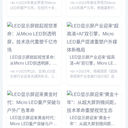
驱动，产业格局重塑在即
能像素，千亿市场迎来爆发
明科技纷纷加
DCI认证
<br />2024年被业界视为Micro
<br />2024年被业界视为Micro
前夜
LED的量产元年。在经历十余年
LED的量产元年。根据最新行业
实验室钻研后，三星、友达、京
报道，三星、LG以及国内厂商
东方等头部厂商终于将Micro
京东方、华灿光电纷纷在巨量转
LED像素间距压缩至P0.3以下，
移技术上取得关键突破，将
并成功解决巨量转移的良率瓶
Micro LED芯片的良率提升至
颈。据最新供应链报告，苹果公
99.99%以上。这意味着LED显
司新一代Apple Watch将率先搭
示屏的分辨率首次全面超越
载Micro LED屏幕，这标志着该
OLED，像素间距可以缩小至
技术从商用大屏向消费电子渗透
0.3毫米以下，在高端商显、车
的关键转折。与此同时，Mini
载显示和可穿戴设备上实现了
LED显示屏掀起视觉革命：
LED显示屏产业迎来“超高
LED背光技术持续下探成本，在
“无拼接缝”的视觉体验。与此同
从Micro LED到透明屏，技
清+AI”双引擎，Micro LED
75英寸以上大
时，COB（板上芯片）封装技
术迭代重塑千亿市场
量产提速重塑户外媒体新格
术加速普及，
<br />2025年Q3，全球LED显
<br />2025年，随着国家《超高
局
示屏行业迎来关键转折点。三
清视频产业发展行动计划》进入
星、索尼与京东方相继发布采用
收官阶段，LED显示屏行业迎来
Micro LED芯片的新一代商用显
新一轮技术升级浪潮。工信部最
示产品，像素间距首次突破P0.3
新数据显示，国内超高清LED显
以下，亮度达到10,000尼特以
示屏市场规模已突破800亿元，
上，相较传统OLED在户外强光
同比增长23%。从北京冬奥会到
下的可视性提升近4倍。与此同
杭州亚运会，从城市地标裸眼
时，国内厂商利亚德与洲明科技
3D大屏到虚拟制片影棚，LED
LED显示屏迎来黄金时代：
LED显示屏迎来“黄金十
宣布其Micro LED巨量转移良率
显示屏正从传统的“显示工具”升
Micro LED量产突破与户外
年”：从超大屏到微间距，
已超过99.99%，使得单位成本
级为“沉浸式体验载体”。值得注