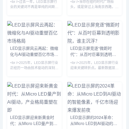
<br />过去一年，LED显示屏行
<br />当你在纽约时代广场抬
业的关键词不再是单纯的间距竞
头，或是穿过上海南京西路，
逐。综合近期十篇行业深度报道
LED显示屏已不再是简单的广告
来看，2025年的LED显示产业
牌，而是一面能呼吸的“数字皮
正经历一场由“超高清显示技术”
肤”。2025年，随着Micro LED
与“AI内容生成”共同驱动的价值
量产成本下降60%，行业正式迈
重构。多家头部厂商发布的
入“像素密度自由”阶段。最新10
Micro LED和COB（板上芯片）
篇产业深度报告显示，P0.3以下
新品，将点间距推入P0.3时代，
超微间距屏出货量同比增长
LED显示屏风云再起：微缩
LED显示屏竞逐“微距时
而更值得关注的是，显示终端不
340%，而户外裸眼3D屏的像素
化与AI驱动重塑百亿市场格
代”：从百吋巨幕到透明影
再是冷冰冰的硬件——它开始具
颗粒感已消失，取而代之的是视
备实时感知环境、动态调整亮度
网膜级细腻度——这让观众开始
局
院，谁主沉浮？
<br />2025年，LED显示屏行业
<br />2025年，LED显示屏行业
与色彩的能力。在深圳举行的国
怀疑眼前究竟是实物还是光影。
正经历一场由技术驱动的深刻变
迎来关键转折点。最新数据显
际LED
<br /
革。据最新行业报告显示，
示，全球小间距LED市场规模突
Micro LED（微发光二极管）芯
破80亿美元，年增长率达
片尺寸已突破30微米大关，量
23%，而Micro LED技术正式从
产良率提升至99.9%，这使得超
实验室走向量产线，三星、
高清、大尺寸显示屏的成本较三
LG、京东方等巨头相继推出像
年前下降近六成。与此同时，
素间距低于0.3mm的商用产品。
COB（板上芯片）封装技术凭
行业分析师指出，传统DIP直插
借其高防护性、高对比度和无缝
式LED已基本退出室内应用，
拼接优势，在P1.0以下间距市场
COB（板上芯片）与MIP（微缩
LED显示屏迎来新黄金时
LED显示屏的2024革命：
占据主导地位，市场份额首次超
化封装）技术路线之争进入白热
代：从Micro LED量产到AI
从Micro LED到AI驱动的智
过50%。业内巨头如利亚德、洲
化。与此同时，LED电影屏通过