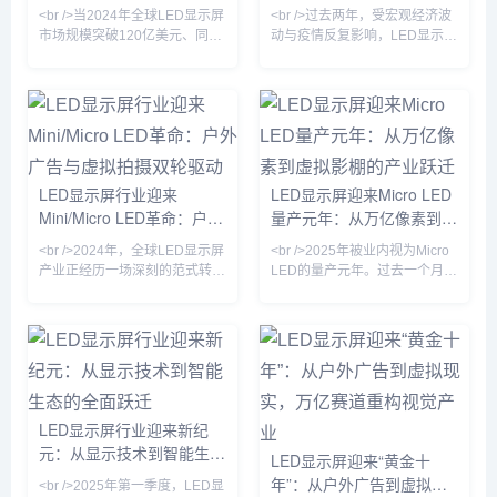
较两年前下降约60%。行业分析
意的是，今年发布的《LED显示
广告革命
技术革命重塑视觉生态
<br />当2024年全球LED显示屏
<br />过去两年，受宏观经济波
师指出，Micro L
屏能效限定值及能效等级》新国
市场规模突破120亿美元、同比
动与疫情反复影响，LED显示屏
标正式实施，
增速重回两位数时，行业终于确
行业一度陷入订单萎缩、价格战
认了一个事实：这不是周期反
加剧的困境。但进入2024年以
弹，而是技术代际切换带来的价
来，随着文旅夜游、裸眼3D、
值重估。过去三年，Mini LED
虚拟拍摄、会议一体机等新兴场
背光在电视和笔记本上的渗透率
景加速放量，LED显示屏产业明
从5%飙升至38%，而Micro
显回暖。据行业机构预计，
LED芯片成本以每年35%的速度
2025年全球LED显示屏市场规
LED显示屏行业迎来
LED显示屏迎来Micro LED
下探——三星、京东方、利亚德
模将突破120亿美元，同比增长
Mini/Micro LED革命：户外
量产元年：从万亿像素到虚
与友达的产线良率在近两个季度
超15%。这背后，既有传统户外
相继突破99.9%的生死线。这意
广告屏的存量升级，更有Micro
广告与虚拟拍摄双轮驱动
拟影棚的产业跃迁
<br />2024年，全球LED显示屏
<br />2025年被业内视为Micro
味着，LED显示屏正从户外广告
LED、COB（板上芯片封装）
产业正经历一场深刻的范式转
LED的量产元年。过去一个月
牌
等新技术的规
移。根据近期十篇行业深度报道
内，三安光电与华星光电联合宣
的综合分析，传统的SMD（表
布其Micro LED芯片良率突破
面贴装）与COB（板上芯片）
99.99%，而利亚德在其北京工
技术格局已被彻底打破，
厂正式启用了全球首条全自动巨
Mini/Micro LED技术从实验室加
量转移产线，单班产能达到
速走向量产线，成为驱动市场增
3000片晶圆。这标志着困扰行
长的核心引擎。多家头部厂商如
业十余年的“巨量转移”与“缺陷修
LED显示屏行业迎来新纪
利亚德、洲明科技、艾比森在
复”两大痛点首次在量产层面得
元：从显示技术到智能生态
2024年半年报中披露，Mini
到解决。与此同时，京东方在成
LED显示屏迎来“黄金十
LED订单同比增长超过300%，
都的Micro LED试验线成功点亮
的全面跃迁
年”：从户外广告到虚拟现
<br />2025年第一季度，LED显
而Micro LED的像素间距已突破
了1.27英寸、3175PP