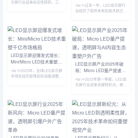
实，万亿赛道重构视觉产业
示屏行业迎来标志性转折。三
P
<br />过去一年，LED显示屏行
星、LG与京东方相继宣布Micro
业经历了前所未有的技术跃迁。
LED芯片良率突破99.9%，将大
据最新行业数据显示，全球LED
尺寸商用显示器的成本拉低至传
显示屏市场规模已突破800亿美
统方案的60%。与此同时，Mini
元，年复合增长率保持在12%以
LED背光技术加速向中端市场渗
上。其中，Mini LED背光技术
透，75英寸电视价格首次跌破
加速渗透至高端电视、笔记本电
万元大关。行业分析师指出，这
脑和车载显示领域，而Micro
不仅是像素间距的缩小，更意味
LED则凭借其高亮度、低功耗和
着LED显示从“户外广告牌”向“超
LED显示屏迎爆发式增长：
超长寿命的优势，成为苹果、三
高清家庭影院”的边界消融。<br
Mini/Micro LED技术重塑千
星、索尼等巨头竞相布局的下一
LED显示屏产业2025年破
/><br />国
代显示技术。业内专家指出，随
亿市场格局
局：Micro LED量产提速，
<br />2025年，全球LED显示屏
着巨量转移良率突破99.9%，
透明屏与AI内容生态重塑户
市场在经历疫情后的深度调整期
Micr
<br />2025年第一季度，LED显
后，迎来强劲复苏。据行业最新
外广告
示屏行业迎来关键转折点。根据
数据显示，中国LED显示屏市场
最新产业链调研，Micro LED芯
规模已突破1500亿元人民币，
片的巨量转移效率较去年同期提
同比增长18.6%，其中小间距及
升200%，良率突破99.9%，推
Micro LED产品增速高达45%，
动单位制造成本下降约30%。三
成为拉动市场增长的核心引擎。
星、LG及国内头部厂商京东
在政策端，“新基建”与“百城千
方、利亚德相继发布消费级
屏”项目持续落地，户外超高清
Micro LED透明电视，像素间距
显示需求激增；在技术端，
突破0.3mm，亮度达到
Mini/Micro LED芯片制造工艺良
10000nits，在强光环境下依然
LED显示屏行业2025年新
LED显示屏新纪元：从
率突破至99.9%，驱