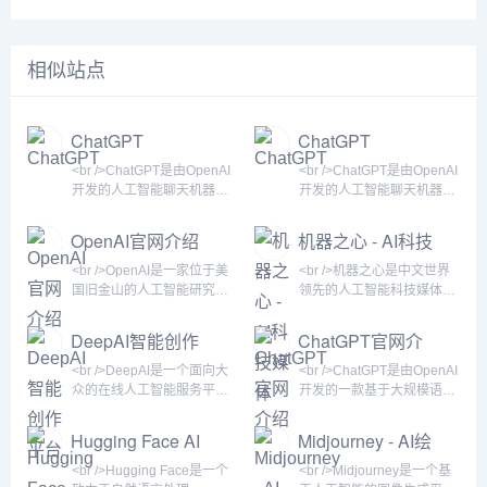
相似站点
ChatGPT
ChatGPT
<br />ChatGPT是由OpenAI
<br />ChatGPT是由OpenAI
开发的人工智能聊天机器
开发的人工智能聊天机器
人，基于GPT系列大语言模
人，基于GPT系列大语言模
型，能够通过自然语言对话
型构建。它能够以自然语言
OpenAI官网介绍
机器之心 - AI科技
完成问答、创作、编程、翻
方式与用户进行对话，回答
媒体
译等多样化任务。自2022年
各类问题，辅助写作、编
<br />OpenAI是一家位于美
<br />机器之心是中文世界
11月发布以来，ChatGPT迅
程、学习、创意生成等任
国旧金山的人工智能研究公
领先的人工智能科技媒体，
速成为全球用户量增长最快
务。自2022年11月发布以
司，成立于2015年，由埃隆
自2014年创立以来，始终聚
的消费级AI应用，并在2023
来，ChatGPT迅速成为全球
·马斯克、山姆·奥特曼等人
焦于人工智能领域的前沿动
DeepAI智能创作
ChatGPT官网介
年推出GPT-4、多模态功能
用户量增长最快的消费级AI
共同创立。公司最初以非营
态、技术突破与商业应用。
平台
绍
及插件生态，持续引领AI对
应用之一，也是当前最主
利组织的形式运营，旨在确
网站以深度报道和专业分析
<br />DeepAI是一个面向大
<br />ChatGPT是由OpenAI
话领域的发展。<br /><br />
流、最具代表性的AI网站之
保人工智能技术能够安全、
著称，为科研人员、工程
众的在线人工智能服务平
开发的一款基于大规模语言
<br />ChatGPT支持多轮对
一。<br /><br /><br
公平地造福全人类。2019
师、创业者、投资机构以及
台，提供包括图像生成、文
模型的AI聊天机器人，于
话，具备上下文理解能
/>ChatGPT的核心功能包括
年，OpenAI重组为一家“有
科技爱好者提供高质量的AI
本理解、视频处理等多种AI
2022年11月30日发布。它
Hugging Face AI
Midjourney - AI绘
文本对话、内容生成
限盈利”公司，以便吸引更多
信息服务和知识分享平台。
工具。用户无需下载软件，
能够通过自然语言与用户对
平台介绍
画网站
投资，加速技术研发。如
机器之心不仅是一个新闻聚
只需在浏览器中访问官网，
话，回答问题、撰写文章、
<br />Hugging Face是一个
<br />Midjourney是一个基
今，OpenAI已成为全球最
合站，更是一个连接学术与