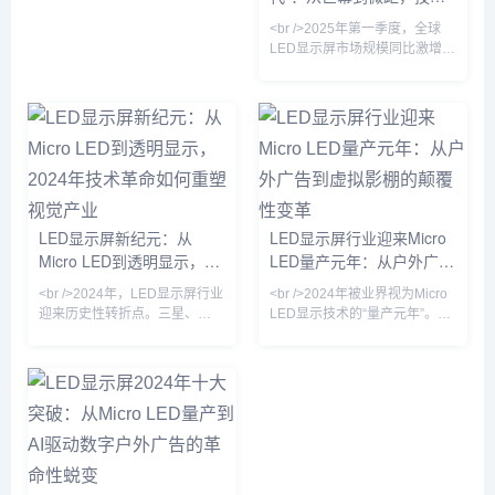
年同期下降37%，首次低于同规
功耗降低40%以上。行业分析师
革命重塑视觉产业
格OLED商用拼接屏。行业分析
<br />2025年第一季度，全球
指出，Micro LED的量
师指出，Micro LED不再是“概念
LED显示屏市场规模同比激增
玩具”，其超高亮度、
23%，达到创纪录的87亿美
元。这一增长背后，是户外数字
广告牌的全面升级与影视虚拟制
作棚的井喷式扩张。在纽约时代
广场，一块面积超过2000平方
米的裸眼3D LED屏刚刚刷新了
吉尼斯世界纪录；而在好莱坞，
超过60%的绿幕影棚已替换为
LED虚拟背景墙。业内分析师指
LED显示屏新纪元：从
LED显示屏行业迎来Micro
出，LED显示屏正从“显示工具”
Micro LED到透明显示，
LED量产元年：从户外广告
进化为“空间交互媒介”，其单位
2024年技术革命如何重塑
到虚拟影棚的颠覆性变革
面积产值较五年
<br />2024年，LED显示屏行业
<br />2024年被业界视为Micro
视觉产业
迎来历史性转折点。三星、
LED显示技术的“量产元年”。最
LG、京东方等巨头相继宣布
新行业报告显示，随着巨量转移
Micro LED产线良率突破99%的
良率提升至99.999%以上，三
关键节点，而苹果手表率先采用
星、苹果、京东方等头部厂商的
Micro LED面板的消息更让整个
Micro LED生产线已实现小批量
产业链沸腾。据《华尔街日报》
出货。与传统的LCD和OLED相
获得的供应链数据，Micro LED
比，Micro LED在亮度、响应速
芯片成本在过去12个月中下降
度和功耗方面具有压倒性优势，
了42%，远超行业年初预测的
尤其是在户外强光环境下，其亮
25%。这意味着，曾经被视为
度可达20000nit以上，且寿命超