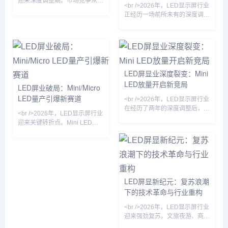
迎来深度调整期。市场竞争从增
<br />2026年，LED显示屏行业
——从“拼价格”转向“拼价值”，
率降至百万分之一量级。这一突
量扩张转向存量博弈，缺乏核心
正经历一场前所未有的深度调
从“规模扩张”转向“精益
破直接
技术与资金实力的中小企业加速
整。曾经“千屏大战”的繁荣景象
出清。据行业观察，过去一年
逐渐褪色，取而代之的是更为残
中，超过两位数的小型厂商被迫
酷的优胜劣汰。随着市场需求增
关停产线或转型代工，而头部企
速放缓，中小厂商的生存空间被
业则通过产能整合与渠道下沉进
急剧压缩，而头部企业则通过规
一步扩大份额。这一轮洗牌并非
模效应和技术壁垒进一步巩固地
LED屏显业深度裂变：Mini
简单的周期波动，而是技术迭代
位。这一轮洗牌并非简单的市场
LED放量开启新竞局
与需求升级共同作用的结果。
LED屏业破局：Mini/Micro
波动，而是产业从粗放式扩张转
<br /><br /><br />在行业整体承
LED量产引爆新赛道
向精细化运营的必然阵痛。<br
<br />2026年，LED显示屏行业
压的背景下，技术路线之争成为
/><br /><br />推动此轮洗牌的深
在经历了两年的深度调整后，呈
决定企业
<br />2026年，LED显示屏行业
层原因，首先是供需关系的根本
现出明显的复苏态势。从下游需
迎来关键转折点。Mini LED与
性逆
求看，租赁市场、广电虚拟拍
Micro LED技术从实验室走向规
摄、以及商业地产的裸眼3D大
模化产线，芯片尺寸微缩至50
屏成为拉动增长的三驾马车。尤
微米以下，巨量转移良率首次突
其在文旅夜游和赛事经济带动
破99.9%，为超高清显示面板的
下，小间距及微间距产品的出货
商用化扫清障碍。业内头部企业
量同比增幅显著。产业链上游的
相继发布基于玻璃基板的Micro
LED屏显新纪元：复苏浪潮
芯片厂和封装厂稼动率回升至健
LED拼接屏，像素间距低至
下的技术革命与行业重构
康水平，渠道库存回归良性。但
P0.3，亮度与对比度达到OLED
值得注意的是，复苏并非普惠
水平，但寿命与功耗优势显著。
<br />2026年，LED显示屏行业
式，头部企业与中小厂商的订单
这一突破不仅解决了大尺寸显示
迎来强劲复苏。文旅夜游、商业
分化加剧，行业整体呈现出“总
的成本痛点，更催生了透明
地产、体育赛事等场景需求集中
量