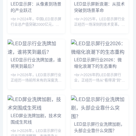
洲明科技、艾比森等头部企业纷
P1.2以下微间距产品出货量同比
LED显示屏：从像素到场景
LED显示屏新浪潮：从技术
纷加码 Micro LED 中试线，试
暴增87%，而P2.5以上常规产
的产业跃迁
突破到场景革命
图在下一代显示技术上建立壁
品的价格却跌破历史冰点——这
垒。与此同时，RGB封装龙头
预示着行业正从“拼规模”转向“拼
<br />2024年，中国LED显示屏
<br />2025年，LED显示屏行业
国星光电与芯片厂商三安光电的
技术”的新阶段。<br /><br /><br
行业总产值突破2000亿元，但
正经历一场深刻的技术变革。从
垂直整合案例，揭示了行业从
/>如果说过去五年是小间
市场早已告别“拼价格”的粗放年
传统SMD到COB（板上芯片）
“拼产能”转
代。过去一年，小间距
封装，再到被视为终极显示方案
LED（P1.2以下）市占率首次超
的Micro LED，技术路径的竞争
过传统DIP产品，Mini LED背光
愈发激烈。多家头部企业已在
显示器的全球出货量同比猛增逾
COB产线上实现规模化量产，
150%。行业共识正在形成：单
良率与成本控制取得关键突破，
LED显示行业洗牌加速，谁
LED显示屏行业2026：微
纯的“亮度”“刷新率”指标已无法
使得P1.0以下的小间距产品不再
将笑到最后？
缩化浪潮下的生态重构
支撑溢价，取而代之的是“场景
是高端市场的专属。与此同时，
适配力”和“数据交互能力”。从舞
Micro LED虽然尚未完全跨越巨
<br />2026年，LED显示屏行业
<br />2026年的LED显示屏行
台租赁到指挥中心，从裸眼3D
量转移与修复的成本门槛，但在
正经历一场前所未有的深度洗
业，正经历一场从“看得清”到“看
地标到车载屏，LED显示屏正从
透明显示、车载HUD等细分场
牌。过去几年，行业在经历疫情
不出来”的静默革命。过去一年
景已
冲击、原材料价格上涨、下游需
间，多家头部厂商在Micro LED
求萎缩等多重压力后，终于迎来
巨量转移环节实现了良率跃升，
了一轮残酷的优胜劣汰。据行业
将像素间距从P0.9进一步压缩至
观察，头部企业通过技术降本和
P0.3以下。这不再是单纯的参数
渠道下沉持续扩大份额，而缺乏
竞赛，而是半导体工艺与显示工
LED屏业洗牌加剧，技术突
核心竞争力的中小厂商则面临订
程的深度耦合。行业内部人士透
围成生死线
LED显示屏行业洗牌加剧，
单锐减、资金链断裂的困境。这
露，采用激光剥离与新型印章转
头部企业靠什么突围？
一轮的洗牌并非简单的市场收
移技术的产线，已能完成单批次
<br />2026年，LED显示屏行业
缩，而是产业逻辑的根本性重塑
数十万颗芯片的高效键合，缺陷