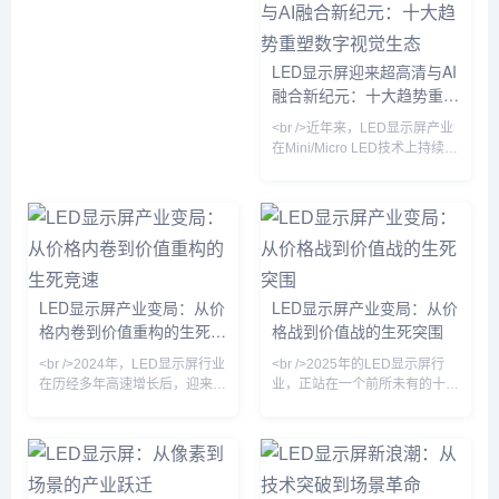
升至85%以上，而巨量转移设备
示器的量产，其亮度、对比度和
的单小时产能突破200万颗，这
色彩表现力均超越传统LCD，甚
直接推动Micro LED显示模组的
至在某些维度上可与OLED抗
综合成本下降超过40%。三星、
LED显示屏迎来超高清与AI
衡。更引人注目的是，Micro
LG以及国内京东方、利亚德等
融合新纪元：十大趋势重塑
LED技术已从实验室走向小规模
厂商，均在近期相继发布了针对
商用，苹果、三星等巨头纷纷加
数字视觉生态
商业显示与高端家用市场的
<br />近年来，LED显示屏产业
大投入，试图抢占下一代
Micro LED新品，其中110英寸
在Mini/Micro LED技术上持续突
级别产品定价首次跌破1
破。最新行业报道显示，多家头
部厂商已实现Micro LED芯片良
率超过99.9%，间距低于P0.3的
超微显示屏开始进入高端商用市
场。同时，巨量转移技术效率提
升十倍以上，使得大尺寸超高清
LED显示面板的成本下降约
LED显示屏产业变局：从价
LED显示屏产业变局：从价
40%。此外，COB封装与
格内卷到价值重构的生死竞
格战到价值战的生死突围
MIP（Micro in Package）路线
之争愈演愈烈，但二者共同推动
速
<br />2024年，LED显示屏行业
<br />2025年的LED显示屏行
了LED显示
在历经多年高速增长后，迎来深
业，正站在一个前所未有的十字
度调整期。据最新行业报道，传
路口。过去十年，中国厂商凭借
统P2.0以下小间距产品价格战白
成本优势横扫全球市场，但如
热化，部分厂商毛利率跌破
今，传统小间距LED的毛利空间
15%，而P0.9以下微间距市场
已被极度压缩，价格战不再是万
却保持30%以上增速。利亚德、
能钥匙。最新行业数据显示，