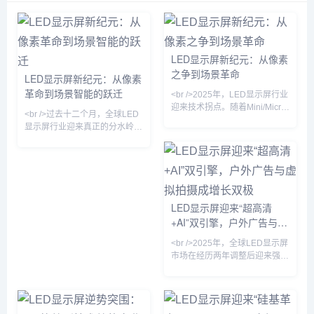
持续更新优化，以确保生成
有力助手。平台架构与功能
习、大数据分析、自然语言
化的项目 Grace，经过多次
的文本具有精确度、趣味性
特点1. 三层架构天工AI平台
处理等先进技术，旨在突破
迭代和升级，最终在2023年
和丰富性，满足不同用户群
的架构设计分为三个层次：
传统搜索引擎和问答系统的
8月正式以豆包AI的形式推
体的多样化需求。二、核心
底层提供强大的计算资源支
局限，提供更为精准且符合
出，成为企业和个人用户的
功能特点智能...
持...
中文用户需求的智能对话体
智能助手。豆包AI的海外版
LED显示屏新纪元：从像素
验。核心功能与特点1. 强大
本命名为 cici，进一步扩展
之争到场景革命
LED显示屏新纪元：从像素
的中文处理能力通义千问的
了其全球化应用潜力。功能
革命到场景智能的跃迁
最大亮点是其卓越的中文语
和特点1. 多模态能力豆包AI
<br />2025年，LED显示屏行业
言处理能力，基于阿里巴巴
具备强大...
迎来技术拐点。随着Mini/Micro
<br />过去十二个月，全球LED
自研的多模态...
LED芯片成本在一年内下降逾
显示屏行业迎来真正的分水岭。
40%，曾经局限于高端商用市场
根据最新市场报告，2025年上
的超高清显示技术，正以前所未
半年Mini LED显示产品出货量
有的速度渗透至会议室、家庭影
同比增长超过180%，而Micro
院乃至车载显示领域。据最新供
LED在高端商用显示领域的试点
应链数据显示，京东方、利亚
项目数量较去年同期翻了四倍。
德、洲明科技等头部厂商的Mini
三星、LG、利亚德、洲明科技
LED显示屏迎来“超高清
LED背光模组出货量同比激增
等头部企业相继推出像素间距低
+AI”双引擎，户外广告与虚
180%，而三星、索尼主导的
于0.3毫米的巨幕产品，将“无缝
Micro LED大屏则首次将价格拉
拟拍摄成增长双极
拼接”与“超高亮度”推向新高度。
<br />2025年，全球LED显示屏
入10万元区间。这一轮由材
与此同时，COB（板上芯片）
市场在经历两年调整后迎来强劲
封装技术良率突破95%，使得小
复苏。根据最新行业报告，小间
距LED（P1.0以下）出货量同比
增长38%，而Mini LED直显产
品在商用市场的渗透率首次突破