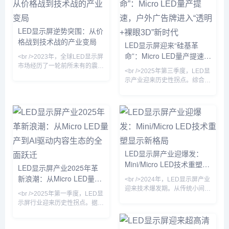
15%。多家头部屏厂透露，二季
度订单排期已满，其中政务指挥
中心、企业会议室和高端零售门
LED显示屏逆势突围：从价
店成为主要需求方。与此同时，
格战到技术战的产业变局
上游芯片价格企稳，RGB封装
LED显示屏迎来“硅基革
产能利用率回升至85%以上，行
命”：Micro LED量产提速，
<br />2023年，全球LED显示屏
业库存周转天数较去年同期缩短
户外广告牌进入“透明+裸眼
市场经历了一轮前所未有的震
12天
<br />2025年第三季度，LED显
荡。上游芯片价格暴跌、下游需
3D”新时代
示产业迎来历史性拐点。综合近
求疲软，行业一度陷入“卖一块
期十篇行业深度报道，最核心的
亏一块”的恶性竞争。然而，就
变化是Micro LED（微发光二极
在外界以为LED显示屏将沦为传
管）芯片成本同比下降31%，首
统制造业的“夕阳产业”时，一批
次逼近商用临界点。三星、
头部企业却通过Micro LED、
LG、京东方等巨头相继宣布其
COB封装、虚拟拍摄等新技
Micro LED产线良率突破
术，硬生生撕开了一道增长口
99.9%，而国内厂商三安光电、
子。据TrendForce集邦咨询最
LED显示屏产业迎爆发：
华灿光电的MIP（Micro in
新数据，2024年全球LED显示
Mini/Micro LED技术重塑显
Package）封装方案已实现月产
LED显示屏产业2025年革
屏市场规模预计回温至75亿美
能10万片。业内普遍认为，这
示新格局
元，其中
新浪潮：从Micro LED量产
<br />2024年，LED显示屏产业
标志着“硅基微显示”正式取
到AI驱动内容生态的全面跃
迎来技术爆发期。从传统小间距
<br />2025年第一季度，LED显
到Mini LED，再到Micro LED，
迁
示屏行业迎来历史性拐点。据最
显示技术正经历一场前所未有的
新产业链调研显示，Micro LED
变革。据最新行业报道，多家头
芯片的良率已从去年不足60%提
部企业已实现Mini LED背光显