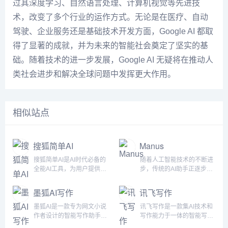
过其深度学习、自然语言处理、计算机视觉等先进技
术，改变了多个行业的运作方式。无论是在医疗、自动
驾驶、企业服务还是基础技术开发方面，Google AI 都取
得了显著的成就，并为未来的智能社会奠定了坚实的基
础。随着技术的进一步发展，Google AI 无疑将在推动人
类社会进步和解决全球问题中发挥更大作用。
相似站点
搜狐简单AI
Manus
搜狐简单AI是AI时代必备的
随着人工智能技术的不断进
全能AI工具，为用户提供全
步，传统的AI助手正逐步向
方位AI服务，如AI绘图、AI
真正具备独立思考和决策能
写作、AI在线图片处理。提
力的全能智能体进化。近
墨狐AI写作
讯飞写作
供海量图片制作设计模板：
日，一支中国研发团队震撼
电商图，logo设计，证件
发布了全球首款AI Agent产
墨狐AI是一款专为网文小说
讯飞写作是一款集AI技术和
照，智能抠图，图片高清修
品——Manus。作为一款兼
作者设计的智能写作助手，
写作能力于一体的智能写作
复，一键去水印，一键换背
具智能思考与高效执行的全
致力于为创作者提供全方位
助手，旨在通过强大的人工