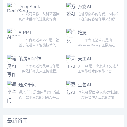
景等各种应用场景。新手小
能AI Agent，Manus不仅能
的写作支持。无论你是小说
智能支持，提高工作效率和
DeepSeek
万彩AI
白也能轻松玩转AI。产品功
够为用户提供精准的思维辅
新手还是资深作者，墨狐AI
创作质量。无论是日常办公
能：AI作图：用户可以通过
助，更能在工作和生活中“交
都能帮助你在创作过程中轻
文档、创意写作、内容编
一、公司画像：从科研基因
在信息爆炸的时代，AI技术
文字描述生成各种风格的图
付成果”，实现从“想”到“做”
松应对情节编排、人物设
辑，还是专业报告、会议纪
到产业重构的进化史深度求
正在为内容创作带来前所未
片，满足不同创作需求。
的无缝衔接。突破性性能与
定、语言润色等写作难题，
要等，讯飞写作都能为用户
索（DeepSeek）成立于
有的变革。万彩AI作为一款
Prompt社区：为用户提供一
核心优势Manus在最新的
提升创作效率和小说质量。
提供精准、高效的写作解决
2022年，是一家以“极致效
强大的AI内容创作工具合
AiPPT
堆友
个分享和交流AI提示词的平
GAIA基准测试中取得了
核心功能智能剧情生成墨狐
方案。核心功能AI对话写作
率”为核心理念的人工智能公
集，正是应对这一时代挑战
台，帮助大家更...
SOT...
AI可以根据用户提供的基本
讯飞写作支持与用户进行智
司，创始团队由清华大学、
而生。它不仅提供AI智能写
一、平台概述AiPPT是一款
一、平台概述堆友是由
设定，自动生成丰富的故事
能对话，帮助快速生成各类
北京大学等顶尖高校的AI科
作支持，还将AI换脸、照片
基于先进人工智能技术的智
Alibaba Design团队精心打
情节、场景描述和人物对
文档内容。无论是起草报
学家与微软、谷歌等科技巨
数字人制作和AI短视频制作
能演示文稿制作工具，致力
造的设计师全成长周期服务
话，帮助用户快速构建小说
告，还是编写邮件，只需简
头的工程专家组成。公司成
等功能集成于一体，为创作
于为用户提供一种快速、高
平台，专为设计师提供品
笔灵AI写作
天工AI
框架，避免创作时遇到的“卡
单指令，AI就能根据需求自
立之初即获得红杉中国、高
者提供了更为广阔的创作空
效且专业的PPT制作体验。
质、效率、技能、成就、收
文”问题。人物塑造与对话编
动生成草稿，为用户节省时
瓴资本等机构超5亿美元A轮
间。无论是文章写作、视频
无论是商务演示、教育课
入等五大核心价值的全方位
一、产品概述笔灵AI写作是
天工AI 是一个集成了先进人
排墨狐AI...
间，提升写作效...
融资，估值突破30亿美元，
创作，还是图像处理，万彩
件、项目路演还是日常工作
服务。平台通过深入研究设
一款依托强大人工智能模型
工智能技术的智能平台，专
创下中国AI初创企业融资速
AI都能通过先进的人工智能
汇报，AiPPT都能够凭借其
计师的多样化需求，致力于
的写作助手，旨在帮助用户
注于为工业企业提供全方位
度纪录。核心定位：技术信
技术帮助用户提升创作效
强大的智能算法和用户友好
为设计师提供便捷、高效、
高效提升写作效率和质量，
的AI应用支持。通过低门槛
通义千问
豆包AI
仰：专注通用人工智能
率、拓展创作领域，解锁无
的设计，帮助用户轻松创作
创新的设计工具和资源，帮
让创作更加轻松、愉悦。通
的接入方式，天工AI帮助企
（AGI）技术研发与商业
限创作可能。强大的功能集
出吸引眼球的PPT演示文
助设计师在职业发展中持续
过深入分析文本、智能改写
业实现智能化转型，提升生
通义千问 是由阿里巴巴推出
豆包AI 是由字节跳动推出的
化...
成，全...
稿。平台通过自动排版、智
成长，最终实现更高的收入
与续写，笔灵AI写作不仅能
产效率和产品质量。平台通
的一款中文智能问答AI平
一款综合性人工智能智能体
能内容填充、实时协作等多
和成就。堆友不仅为专业设
优化现有的内容，还能拓展
过其独特的三层架构和多领
台，致力于为用户提供高
平台，旨在为用户提供多样
项功能，极大地提升了演示
计师提供了高品质的设计资
创作思路，提升作品的连贯
域应用，覆盖从底层算力到
效、准确、智能化的信息查
化的智能服务，涵盖知识问
文稿的制作效率和质量，成
源，还针对运营工友、学生
性和吸引力。其强大的人工
顶层应用的全链条，推动人
询和服务。作为阿里巴巴在
答、文本生成、语言理解、
为各行各业用户的得力助
小白、社交达人等不同用户
智能模型汇聚了海量数据资
工智能在不同行业的落地实
人工智能领域的重要布局之
视频生成等多个领域。豆包
最新新闻
手。二、功...
群体，提...
源，构建了广泛的学习库，
施，成为企业数字化转型的
一，通义千问采用了深度学
AI的前身为字节跳动内部孵