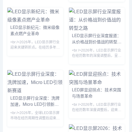
释放，沉寂多年的户外广告市场
重获生机。据行业观察，上半年
主流厂商订单量普遍回升，尤其
是小间距LED在会议室、控制室
等专业显示领域的渗透率进一步
LED显示新纪元：微米级像
提升。与此同时，海外市场成为
素点燃产业革命
LED显示屏行业深度报道：
增长引擎，东南亚、中东等地区
从价格战到价值战的转型之
的数字标牌项目加速落地，中国
<br />2026年，LED显示屏行业
LED显示屏出口额创下新高。
路
迎来关键转折点。在经历多年同
<br />2026年，LED显示屏行业
<br /><br />值得注意的是，这
质化竞争后，技术突破成为打破
在经历数年的深度调整后，呈现
轮复苏并非
僵局的唯一钥匙。其中，Micro
出明显的复苏态势。多家上市公
LED（微发光二极管）显示技术
司发布的财报显示，受益于户外
从实验室走向量产线，成为今年
广告、舞台租赁、虚拟拍摄等下
最耀眼的技术路线。与传统的
游需求的持续回暖，头部企业的
LCD和OLED不同，Micro LED
营收和净利润均实现双位数增
将LED芯片微缩至微米级，实现
长。行业整体产能利用率回升至
LED屏显迎拐点：技术突围
更高的亮度、更低的功耗和更长
健康水平，此前困扰行业的低价
与场景革命
的寿命。多家头部厂商已展示基
LED显示屏行业深度：洗牌
竞争局面得到有效遏制。<br />
于巨量转移技术的全彩样机，像
加速，Micro LED引领新赛
<br />这一轮复苏并非简单的周
<br />2026年，LED显示屏行业
素间距突破0.3毫米，肉眼几乎
期性反弹，而是行业结构性升级
道
在经历数年深度调整后，迎来实
无
<br />2026年，全球LED显示屏
的结果。过去三年间，小间距
质性复苏。从上游芯片到中游封
市场在经历周期性调整后迎来温
LED和Mini
装，再到下游显示工程与商业运
和复苏。随着数字户外广告、虚
营，产业链各环节的开工率与订
拟拍摄、高端会议显示等新兴场
单量均呈现稳步回升态势。业内