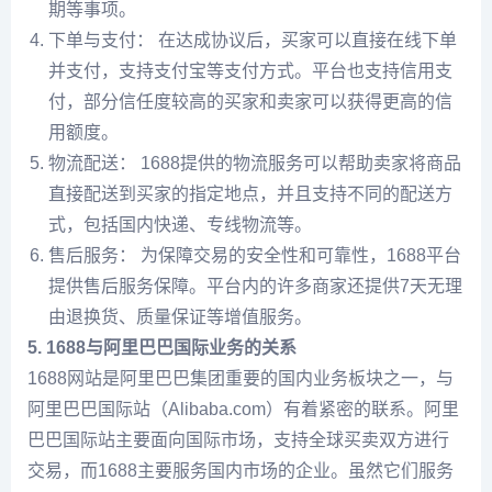
期等事项。
下单与支付： 在达成协议后，买家可以直接在线下单
并支付，支持支付宝等支付方式。平台也支持信用支
付，部分信任度较高的买家和卖家可以获得更高的信
用额度。
物流配送： 1688提供的物流服务可以帮助卖家将商品
直接配送到买家的指定地点，并且支持不同的配送方
式，包括国内快递、专线物流等。
售后服务： 为保障交易的安全性和可靠性，1688平台
提供售后服务保障。平台内的许多商家还提供7天无理
由退换货、质量保证等增值服务。
5. 1688与阿里巴巴国际业务的关系
1688网站是阿里巴巴集团重要的国内业务板块之一，与
阿里巴巴国际站（Alibaba.com）有着紧密的联系。阿里
巴巴国际站主要面向国际市场，支持全球买卖双方进行
交易，而1688主要服务国内市场的企业。虽然它们服务