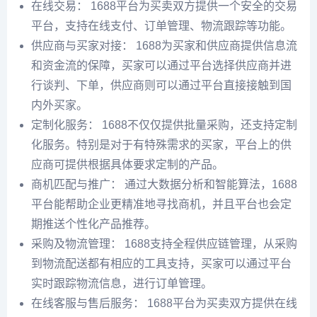
在线交易： 1688平台为买卖双方提供一个安全的交易
平台，支持在线支付、订单管理、物流跟踪等功能。
供应商与买家对接： 1688为买家和供应商提供信息流
和资金流的保障，买家可以通过平台选择供应商并进
行谈判、下单，供应商则可以通过平台直接接触到国
内外买家。
定制化服务： 1688不仅仅提供批量采购，还支持定制
化服务。特别是对于有特殊需求的买家，平台上的供
应商可提供根据具体要求定制的产品。
商机匹配与推广： 通过大数据分析和智能算法，1688
平台能帮助企业更精准地寻找商机，并且平台也会定
期推送个性化产品推荐。
采购及物流管理： 1688支持全程供应链管理，从采购
到物流配送都有相应的工具支持，买家可以通过平台
实时跟踪物流信息，进行订单管理。
在线客服与售后服务： 1688平台为买卖双方提供在线