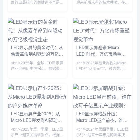
屏行业最核心的关键词不再是
迎来前所未有的技术井喷。在刚
筹资目标介于20...
“间距越小越好”，而是“单位成本
刚结束的全球显示技术博览会
下的光效与寿命最优解”。根据
上，三星、LG、京东方等巨头
最新的十份产业调研报告，
同时展示了基于Micro LED技术
Micro LED在60英寸以下显示领
的全新产品线，像素间距首次突
域的良率突破至99.99%的实验
破P0.3以下，亮度达到10000尼
室水平，而巨量转移设备成本同
特，对比度提升至理论极限。更
比降低42%，这直接推动三星、
令人振奋的是，中国企业利亚德
LED显示屏的黄金时代：从
LED显示屏迎来“Micro
索尼与国内京东方系厂商将
与晶电合作的Micro LED量产线
像素革命到AI驱动的万亿级
LED”时代：万亿市场重塑
Micro LED商用时间表提前至
正式投产，成本较去年下降
2025年Q3。与此同时，
40%，这标志着Micro LED从
视觉生态
视觉革命
<br />2025年，全球LED显示屏
<br />2025年被业界视为Micro
COB（板上芯片）封装技术占
“实验室黑科技”正式走向商
产业迎来历史性拐点。根据最新
LED的“商用元年”。过去数月
据P1.2以下
的行业数据显示，仅上半年全球
内，三星、索尼、京东方等巨头
LED显示屏市场规模已突破120
相继发布新一代Micro LED显示
亿美元，同比增长23.7%。这背
屏，像素间距突破至P0.3以下，
后的核心驱动力，来自Mini
亮度超过10000尼特，而功耗较
LED和Micro LED技术的商业化
传统OLED降低40%。更关键的
落地彻底打破了传统小间距LED
是，巨量转移技术的良率首次突
的天花板。利亚德、洲明科技、
破99.99%，使得生产成本较去
LED显示屏产业2025：从
LED显示屏暗战升级：
艾比森等头部企业相继推出P0.3
年下降近六成。这意味着，曾经
Micro LED爆发到AI驱动的
Micro LED量产前夜，谁在
以下超微间距产品，将LED显示
仅存在于实验室的“终极显示技
屏从“远观巨幕”推向“近触视界”
术”，正加速走向高端商用与家
户外媒体革命
改写千亿显示产业规则？
<br />2025年第一季度，LED显
<br />2024年第四季度，LED显
的新维度。与此同时，
庭影院市场。<br /
示产业迎来关键转折点。根据最
示行业迎来十年未见的密集技术