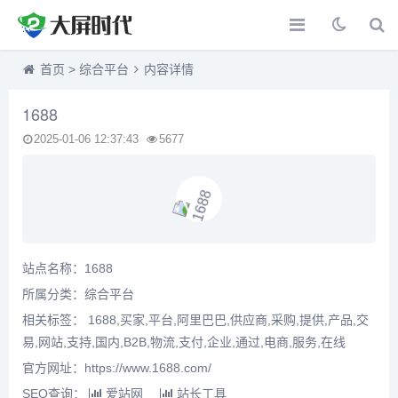
首页
>
综合平台
内容详情
1688
2025-01-06 12:37:43
5677
站点名称：1688
所属分类：
综合平台
相关标签： 1688,买家,平台,阿里巴巴,供应商,采购,提供,产品,交
易,网站,支持,国内,B2B,物流,支付,企业,通过,电商,服务,在线
官方网址：https://www.1688.com/
SEO查询：
爱站网
站长工具