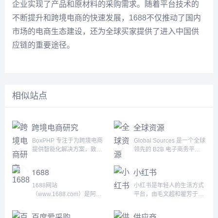
企业实现了产品和原材料的采购需求。随着平台技术的
不断提升和跨境电商的快速发展，1688不仅推动了国内
市场的电商生态建设，还为全球买家提供了进入中国供
应链的重要途径。
相似站点
跨境电商研究
全球资源
BoxPHP 专注于为跨境电商
Global Sources 是一个全球
提供智能化解决方案，致力
领先的 B2B 电子商务平
于通过Google SEO技术、
台，专注于连接供应商和采
PHP/前端开发和AI工具的深
购商，特别是在消费电子、
1688
小红书
度融合，帮助企业快速提升
家居、服装、配件、礼品等
市场竞争力。基于
多个行业领域。该平台致力
1688网站
小红书是年轻人的生活方式
Laravel/PHP高效开发框
于为全球企业提供跨境采购
（www.1688.com）是阿里
平台，由毛文超和瞿芳于
架，结合Vue.js/React前端
和供应链管理的解决方案，
巴巴集团旗下的一家中国国
2013年在上海创立。小红书
技术，BoxPHP为全球电商
是亚洲、特别是中国制造商
内B2B电子商务平台，成立
以“Inspire Lives 分享和发现
百度爱采购
供应商