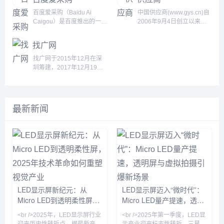
企业提供一站式平台开发与
与全球买家之间的重要交易
于1999年，原名“阿里巴巴
世界的精彩”为使命，用户可
优化服务，助力电商平台在
平台之一。1. 概述成立时
中国站”，主要服务于国内中
以通过短视频、图文等形式
百度爱采购（Baidu Ai
中国供应商(www.gys.cn)自
激烈的市场中脱颖而出。 我
间：全球资源成立于1970
小企业，提供商品批发、采
记录生活点滴，分享生活方
Caigou）是百度推出的一款
2006年9月4日创立以来，
们特别注重SEO生态，持续
年，最初作为一本印刷目录
购、交易等多种功能。1688
式，并基于兴趣形成互动。
基于 人工智能 技术的 B2B
始终致力于为中国企业打造
优化Google搜索排名，为客
开始运营，后来逐步转型为
网站是阿里巴巴集团在国内
截至到2019年10月，小红
采购平台，旨在通过百度强
全面、高效、便捷的推广平
找广网
户带来更高质量的流...
一个全电子化的平台。总部
市场的主要平台，提供企业
书月活跃用户数已经过亿，
大的技术背景和数据资源，
台。作为国内领先的企业电
位置：Global...
对企业（B2B）的在线交易
其中70%用户是90后，并持
帮助企业在精准营销和智能
子商务服务商之一，我们成
找广网于2015年12月在深
服务，并且通过其平台，供
续快速增长。小红书
采购上取得更好的效果。爱
功整合了全网推广资源，助
圳筹建，2017年12月19日
应商可以直接向大量的买家
（Xiaohongshu，简称
采购为中小企业提供了一个
力企业在搜索引擎、B2B平
正式上线，总部位于湖南长
展示产品并进行交易。1688
RED）是一家综合性的社交
更加高效、便捷、精准的线
台、短视频、自媒体、小程
沙。2023年10月18日跻身
网站的特点在于注重帮助国
电商平台，成立于2013年，
上采购与销售平台，提升企
序、企业官网等主流线上营
广告行业垂直门户网站用户
内企业（特别是小型企
总部...
业在互联网时代的竞争力。
销渠道中获得更加卓越的推
量第一名行列。找广是全球
最新新闻
业）...
1. 平台简介百度爱采购是百
广效果。我们坚守“推进诚信
商业创意和广告营销人的行
度公司于2019年推出的
贸易、创建国际品牌”的服务
业沟通平台，每月有超过20
B2B电子商务平台，主要面
理念，致力于帮助卖家快
万人次在这里分享工作经
向中小企业和制造业，结合
速、便捷地获取全网各生态
验，发现全球优质、靠谱、
百度的 AI技...
的精准流量，从而发掘...
多元的广告媒体及商业创
意，找到想要的合作伙伴。
“找广”隶属于湖南找广科技
有限公司，公司旗下运营找
广网、金璧奖、广脉圈和户
LED显示屏新纪元：从
LED显示屏迈入“微时代”：
外广告内参四个品牌，总
Micro LED到透明柔性屏，
Micro LED量产提速，透明
服...
2025年技术革命如何重塑
屏与虚拟拍摄引爆新场景
<br />2025年，LED显示屏行业
<br />2025年第一季度，LED显
视觉产业