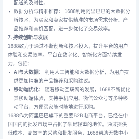
配送的及时性。
数据分析与精准推荐： 1688利用阿里巴巴的大数据分
析技术，为买家和卖家提供精准的市场需求分析、产
品推荐和商机匹配，进一步优化了交易效率。
7. 持续创新与发展
1688致力于通过不断创新和技术投入，提升平台的用户
体验和交易效率。平台在数字化、智能化方面持续发
力，包括：
AI与大数据：
利用人工智能和大数据分析，为用户提
供更加精准的产品推荐和采购建议。
移动端优化：
随着移动互联网的发展，1688不断优化
其移动端体验，支持手机应用、微信公众号等多种移
动平台，方便买家随时随地进行采购。
1688作为阿里巴巴旗下的重要B2B电商平台，已经在中
国国内的批发市场中占据了举足轻重的地位。通过提供
低成本、高效率的采购和批发服务，1688帮助无数中小