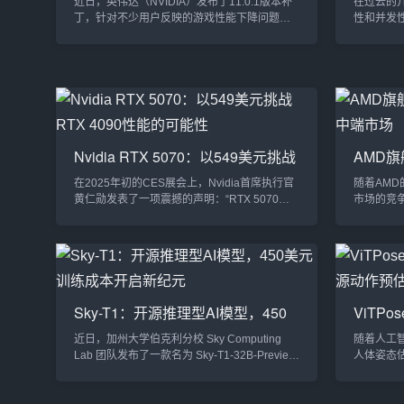
近日，英伟达（NVIDIA）发布了11.0.1版本补
在过去的几
发争议
丁，针对不少用户反映的游戏性能下降问题进
性和并发
行了修复。此次更新引发了广泛关注，虽然成
其是在系
功缓解了问题，但英伟达的修复方法却被部分
而，最近，
用户和专家认为是“简单粗暴”，未能彻底解决根
弃用，尤其
本问题。性能问题背后的“游戏滤镜”问题的根源
许多曾经的
出现在Nvidia应用程序的“游戏滤镜”功能上。很
失败案例20
多用户在安装该应用程序后，发现游戏帧率出
Stenbe
现了明显下降，特别是在运行一些图形密集型
HTTP后端
游戏时，性...
Nvidia RTX 5070：以549美元挑战
AMD
RTX 4090性能的可能性
达中端
在2025年初的CES展会上，Nvidia首席执行官
随着AMD
黄仁勋发表了一项震撼的声明：“RTX 5070能
市场的竞
够以549美元的价格，达成RTX 4090的性能水
料，本月
平。”这一言论迅速成为话题，激起了社交媒体
——Radeo
上大量讨论，尤其是在YouTube和TikTok等平
卡被称为
台。作为Nvidia的最新显卡，RTX 5070是否真
招，预计将与
能与售价高达1599美元的RTX 4090抗衡？答
面竞争，
案似乎并不像预期的那么简单，关键在于
RDNA 
Sky-T1：开源推理型AI模型，450
ViTPo
Nvidia最新...
自科技论坛Ch
美元训练成本开启新纪元
开源动
近日，加州大学伯克利分校 Sky Computing
随着人工
估计领
Lab 团队发布了一款名为 Sky-T1-32B-Preview
人体姿态
的开源推理型人工智能模型。这一模型的训练
用于运动
成本仅为450美元，其高效的开发模式与优异的
近期，研究