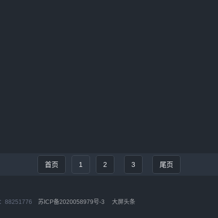
估模型，它凭借 视觉
年9月1日 起正式实施。这一标准的
mer（Vision Transformer, ViT） 的技
中国电动自行车行业迈入更高的安全
在性能、灵活性和易用性之间取得了
范新时代。新国标核心亮点新标准针
衡，为人体姿态估计树立了新的标
全、性能、环保和用户体验等多个维
ose的技术核心与结构亮点1. 视...
优化和升级，以下为主要变化和新增要
强化安全性能...
首页
1
2
3
尾页
88251776
苏ICP备2020058979号-3
大屏头条