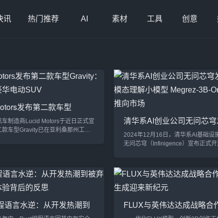
快讯
热门推荐
AI
素材
工具
创意
 Motors发布第二款车型
ity：重新定义豪华电动SUV
清华系AI创业公司无问芯
制造商Lucid Motors于近日正式宣
侧全模态理解小模型 Megrez
款车型Gravity已在亚利桑那州工厂
2024年12月16日，清华系AI基础
中大型7座纯电SUV被公司称为“高
Omni，开源推向市场
无问芯穹（Infinigence）宣布正式
结合的里程碑之作”，标志着Lucid
全模态理解小模型 Megrez-3B-Om
s拓展产品线和进军高端SUV市场的重要
发布其纯语言版本 Megrez-3B-Instr
创新：Gravity的亮点功能Lucid
源的Megrez-3B-Omni具有强大的
在Gravity车型中融入了最先进的电动汽
文本三种模态数据处理能力，成为端
为用户提供了性能与实用性的双重体
备的一项重要技术突破。Megrez-3B-
..
端侧设备量身定制的全模态理解模型M.
t编程语言水逆：从开发热潮到
FLUX与英伟达达成战略合作
，真实体验背后的反思
像生成迎来新纪元