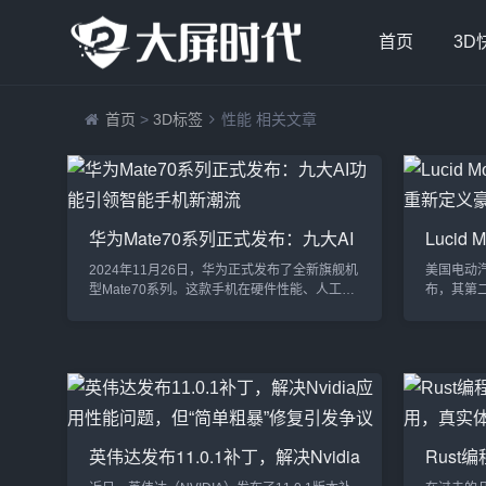
首页
3D
首页
>
3D标签
性能 相关文章
华为Mate70系列正式发布：九大AI
Lucid
功能引领智能手机新潮流
Grav
2024年11月26日，华为正式发布了全新旗舰机
美国电动汽车
型Mate70系列。这款手机在硬件性能、人工智
布，其第二
能（AI）技术和操作系统上全面升级，展现了
下线。这款
华为在智能手机领域的创新实力。特别是九大
性能与豪华
AI功能的推出，使Mate70成为引领行业发展的
Motor
重要里程碑。硬件配置升级：性能与体验双提
一步。性能与
升Mate70系列搭载了全新的麒麟9100芯片，采
Motors
用先进制程工艺，不仅大幅提升了CPU和GPU
车技术，
性能，还在AI算力方面取得突破，支持更多实...
验。强劲动.
英伟达发布11.0.1补丁，解决Nvidia
Rus
应用性能问题，但“简单粗暴”修复引
被弃用