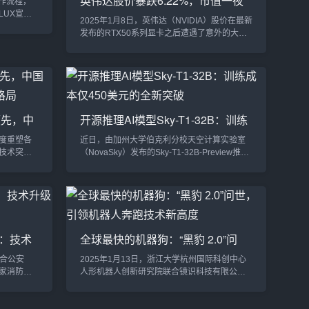
英伟达股价暴跌6.22%，市值一夜
工作流程，
蒸发2275亿美元：RTX50系列显卡
LUX宣布
2025年1月8日，英伟达（NVIDIA）股价在最新
成战略合
定价成焦点
发布的RTX50系列显卡之后遭遇了意外的大
度技术协
跌。当天，美股收盘时，英伟达的股价报收于
模型的性能
140.14美元，下跌了6.22%，创下了自2024年
新的3D创
9月3日以来的最大单日跌幅。这一跌幅让英伟
I图像生
达的市值在一夜之间蒸发了2275亿美元，约合
创造性工
人民币16668亿元。此次股价大幅下跌，显然
。性能优
超出了英伟达CEO黄仁勋的预期，也令投资者
到领先，中
开源推理AI模型Sky-T1-32B：训练
和业内人士对未来的发展充满疑虑。一、RT...
式AI格
成本仅450美元的全新突破
度重塑各
近日，由加州大学伯克利分校天空计算实验室
技术突破
（NovaSky）发布的Sky-T1-32B-Preview推理
以来美国
模型，以其卓越的性能和超低的训练成本震撼
Meta占据
了AI界。这一模型不仅在多个关键基准测试中
来自中国的
表现优异，与OpenAI早期版本的模型性能相
其最新发布的
当，更以不到450美元的训练成本创造了AI推理
局。
模型的新里程碑。Sky-T1的诞生：开源与低成
如OpenAI
本的完美结合开源与透明的重大意义NovaSky
：技术
全球最快的机器狗：“黑豹 2.0”问
团队首次全面公开了Sky-T1-...
世，引领机器人奔跑技术新高度
联合公安
2025年1月13日，浙江大学杭州国际科创中心
家消防救
人形机器人创新研究院联合镜识科技有限公
术规范》
司、杭州凯达尔焊接机器人股份有限公司发布
于 2025
了一款革命性的四足机器人——“黑豹 2.0”。作