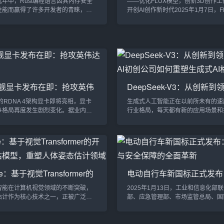
年中，Rust编程语言因其内存安全
——优化FLUX模型，创新3D创作
性能而赢得了许多开发者的青睐，尤
开创AI创作新时代2025年1月7日，F
统编程和性能要求较高的场景中。然
与全球领先的AI硬件巨头NVIDIA达
Rust语言却在多个开源项目中遭遇
作，双方将在AI图像生成领域展开深
是知名项目curl和Prisma的转向，让
作。此次合作的核心亮点包括FLUX
Rust支持者感到措手不及。Rust的
优化，内存效率的提升，以及一项创
24年12月，curl的创始人Daniel
作工作流程。随着这一合作的推进，A
rg宣布放弃了基于Rust编写的Hyper
成技术将迎来一个全新的发展阶段，
，并彻底...
作流程将变得更加高效、智能与直观
化：FLU...
旗舰显卡发布在即：抢攻英伟
DeepSeek-V3：从创新
市场
国AI初创公司如何重塑生成
的RDNA 4架构显卡即将亮相，显卡
生成式人工智能正在以前所未有的速
局
争格局再度发生剧烈变化。据业内爆
行业格局，每天都有新的应用场景和
底，AMD将推出其新一代旗舰显卡
涌现。在这一蓬勃发展的领域，长期
n RX 9070和RX 9070 XT。这款显
的科技巨头如OpenAI、Anthropic和
AMD在抢占英伟达中端市场的关键一
了主导地位。然而，2025年，一个
英伟达的RTX 4080 Super展开正
AI初创公司——DeepSeek，凭借
成为游戏玩家和内容创作者的新宠。
DeepSeek-V3模型，打破了这一格
4架构：AMD的新一代显卡技术根据来
DeepSeek-V3不仅在性能上超越了诸
se：基于视觉Transformer的
电动自行车新国标正式发布
iphell的爆...
的GPT-4o和Anthro...
作预估模型，重塑人体姿态
升级与安全保障的全面革新
智能在计算机视觉领域的不断突破，
2025年1月13日，工业和信息化部
域
估计作为核心技术之一，正被广泛应
部、应急管理部、市场监管总局、国
分析、虚拟现实、动画制作等领域。
援局共同修订的《电动自行车安全技
团队推出了一款名为 ViTPose 的开
（GB 17761—2024）正式发布，并将