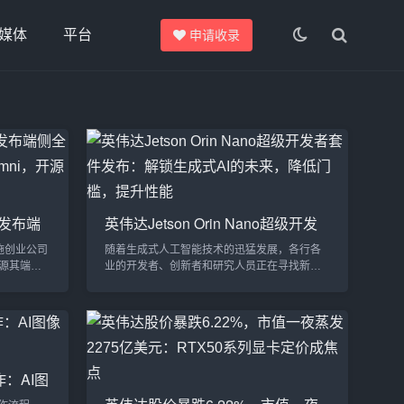
媒体
平台
申请收录
穹发布端
英伟达Jetson Orin Nano超级开发
-3B-
者套件发布：解锁生成式AI的未
设施创业公司
随着生成式人工智能技术的迅猛发展，各行各
来，降低门槛，提升性能
开源其端侧
业的开发者、创新者和研究人员正在寻找新的
ni，并同步
平台，以加速AI应用的开发和部署。英伟达
uct。此次开
（NVIDIA）最新发布的Jetson Orin Nano
图片、音频和
Super开发者套件，正是应对这一需求的革命性
侧智能设
产品。作为一款紧凑型生成式AI超级计算机，
Omni：为
Jetson Orin Nano Super不仅在性能上实现了
..
飞跃，而且价格大幅下降，极大地降低了AI开
：AI图
发的门槛，让更多人能够接触并...