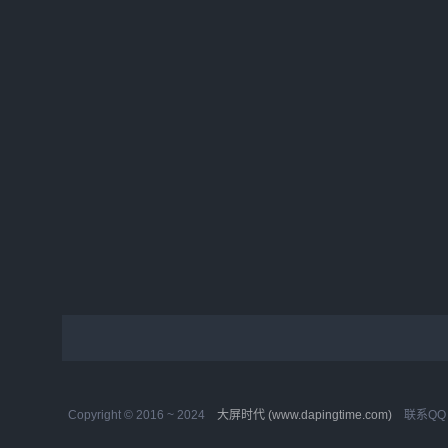
推理能力标志着人工智能领域的一次重要突
源动作预
破。相比传统AI模型动辄数百万美元的训练成
Transfor
本，Sky-T1的低成本和高性能为AI技术的普及
术优势，
开辟了新的可能。Sky-T1的技术亮点1. 推理型
卓越的平
模型：自我核查的智...
杆。ViTP
Copyright © 2016 ~ 2024
大屏时代 (www.dapingtime.com)
联系QQ：