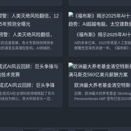
us 的规模，计划采购多达 100 万个
师团队已向美国联邦法院申请初步禁
举措将使 xAI 的 AI 计算能力迈上全
阻止OpenAI彻底转型为营利性企业
一步与谷歌、OpenAI 等竞争对手展
不仅揭开了AI行业背后的复杂权谋，
级计算机 Colossus 的升级计划目
一幅理想与现实交织的硅谷“宫斗剧”。O
的 Colossus 超级计算机已拥有约 10
的诞生：理想主义的起点OpenAI的
U，但马斯克的目标是将这一数字提...
2015年。彼时，人工智能技术飞速
教父预警：人类灭绝风险翻倍，
《福布斯》揭示2025年AI
引发了对技术失控的担忧。马斯克与
大佬2025年预测全曝光
性趋势：AI超越电脑，太
萨姆·...
技术的迅速发展，各大专家纷纷预测未
AI的未来已来，2025年将是人工智
中心
能的演变及其潜在影响。AI领域的大
颠覆性变革的关键一年。《福布斯》
多种关于2025年及其后未来的预
了十大AI预测，涵盖从AI模型到应
从AI技术突破、社会变化到人类与AI
变化，未来将影响我们的日常生活和
的方方面面。以下是一些关键观点：1.
式。1. Meta正式收费使用Llama模型
ey Hinton（AI教父）预警：人类灭绝风
2025年改变开源策略，大型企业将
ffrey Hinton教授，通常被誉为“AI教
使用Llama模型的费用，这标志着Met
提高了他对AI可能引发人类灭绝的风
盈利领域的重要一步。2. Scaling L
生成式AI风云回顾：巨头争锋
欧洲最大养老基金清空特斯
表示，未来...
机器人和生物学领域202...
崛起的技术竞赛
份：不满马斯克560亿美元
，生成式AI在全球科技领域掀起了巨大
近期，欧洲最大的养老基金 Stichting
案
以硅谷为核心，各大科技巨头一边加
Pensioenfonds ABP 宣布已在20
模型，另一边频频推出创新产品。与
全出售其所持有的 280万股特斯拉股
新锐力量也迅速崛起，为市场注入了
此举引发广泛关注，其明确表示部分
。在大模型的参数极限、推理能力和
认同特斯拉CEO埃隆·马斯克的高额
术竞争中，生成式AI成为科技行业最
作为全球最大的养老基金之一，ABP
。OpenAI的多模态之战：数据与算
定展现了机构投资者对企业治理和薪
2024年，OpenAI继续稳居生成式AI
强烈关注，也为特斯拉的未来发展增