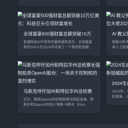
亿美元融资，使公司估值达到400亿美元。这一
Coloss
消息标志着 xAI 在人工智能领域的快速崛起，
GPU。这一
也预示着其将在未来与行业巨头展开激烈竞
新台阶，进
争。融资规模创纪录xAI 此次融资规模达60亿美
开角逐。超
元，共吸引了97位投资者参与，其中包括多家
前，xAI 
全球顶级风投机构和技术公司。虽然具体投资
万个 GP
全球富豪500强财富总额突破10万
AI 
者名单尚未披露，但这笔融资无疑显示了市场
亿美元：科技巨头引领财富增长
12 位
对 ...
智通财经APP发布的最新报告显示，全球最富
随着AI
有的500人在2024年迎来了一个新的财富巅
来人工智
峰。根据彭博亿万富翁指数的数据显示，这些
佬们提出了
亿万富翁的净资产总额已突破 10万亿美元，创
测，涵盖了
造了历史新纪录。而在这场财富的激增中，埃
之间关系
隆·马斯克、马克·扎克伯格和黄仁勋等科技领域
Geoffr
巨头无疑是最大的赢家。科技股引领财富暴涨
险翻倍Geo
美国科技股的强劲反弹是推动全球富豪财富增
父”，近日
2024
长的主要动力。尤其是特斯拉、Meta和英伟达
险预测。他
与新锐
等公司，在2024年迎...
马斯克呼吁加州和特拉华州总检察
2024年
长强制拍卖OpenAI股份：一场关于
的波澜。
近日，围绕OpenAI的控制权再次掀起波澜，特
控制权的激烈博弈
速研发大
斯拉和SpaceX创始人埃隆·马斯克（Elon
此同时，
Musk）通过其律师提出了一个具有重大争议的
新的活力
请求——要求加利福尼亚州和特拉华州的总检
多模态技
察长强制拍卖OpenAI的大量股份。这一举措可
耀眼的风口
能改变OpenAI的未来格局，尤其是在其转型为
法双翼齐飞