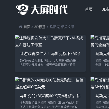
首页
3D
首页
>
3D标签
马斯克 相关文章
让游戏再次伟大！马斯克旗下xAI将
马斯克
成立AI游戏工作室
来趋势
DoNews11月28日消息，亿万富翁马斯克是一
埃隆·马斯
名深度游戏爱好者，最近经常直播玩《暗黑破
创新，推
坏神 4》。他虽然最近已经很少再提到有关种族
人计划到
主义、跨性别和阴谋论等方面的内容，但却明
示技术进
确反对游戏作品中的“说教内容”。马斯克认为，
新布局正
游戏业已经变得过于“觉醒”，“那些开发商就不
近期在各
能只是好好做游戏吗？不想看那些觉醒说教。”
巨头如何影
他表示，目前“大多数游戏工作室都由大公司持
2025年
马斯克的xAI完成60亿美元融资，估
马斯克计
有”，所以决定让旗下的 xAI 成立一家“AI 游戏工
Space
值据悉超400亿美元
模扩展
作...
近日，马斯克
全球知名企业家埃隆·马斯克（Elon Musk）旗
埃隆·马斯
下人工智能初创公司 xAI 于近日完成新一轮60
智能公司 