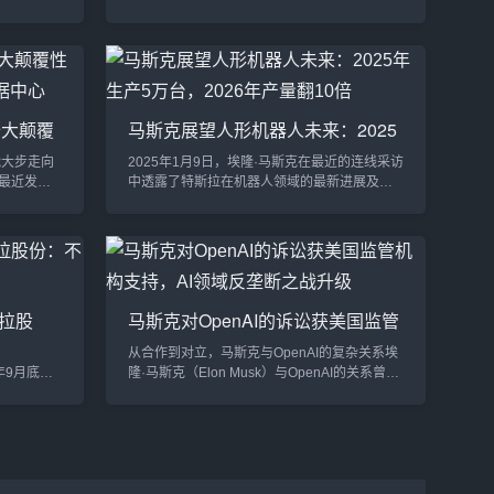
令，要求
久他与全球首富、特斯拉CEO埃隆·马斯克就芯
。这场纠纷
片供应进行了深入交流。魏哲家坦言，马斯克
更呈现出
表达了对芯片供应的担忧，而他则向马斯克承
penAI
诺，“只要肯付钱，芯片一定有。”魏哲家在12月
故事起源于
16日的技术会议中提到：“前几天，我和全世界
发展，但也
最有钱的家伙聊天，他告诉我，他最担心的是
十大颠覆
马斯克展望人形机器人未来：2025
硅谷精英
没人能为他提供芯片。”魏哲家没有立即透露这
空建数据
年生产5万台，2026年产量翻10倍
位“家伙”的身份...
能大步走向
2025年1月9日，埃隆·马斯克在最近的连线采访
最近发布
中透露了特斯拉在机器人领域的最新进展及未
用领域的广泛
来规划。他宣布，特斯拉的人形机器人Optimus
工作方
将在未来几年迎来快速的生产扩张，目标是到
Meta将在
2025年生产5万到10万台机器人，随后在2026
被要求支付
年产量再翻10倍。这一信息再次吸引了全球科
a进军AI
技界的广泛关注，预示着人形机器人将成为未
aws扩展到
来科技的重要组成部分。1. Optimus人形机器
拉股
马斯克对OpenAI的诉讼获美国监管
人：特斯拉的新篇章Optimus是特斯拉推...
薪酬方
机构支持，AI领域反垄断之战升级
从合作到对立，马斯克与OpenAI的复杂关系埃
24年9月底完
隆·马斯克（Elon Musk）与OpenAI的关系曾是
份。ABP
一段合作佳话。作为OpenAI的联合创始人之
原因是不
一，马斯克初衷是通过非营利模式推动人工智
薪酬方案。
能技术的社会化应用。然而，近年来，OpenAI
 的这一决
在资本化和商业化方向上的转变，让马斯克逐
酬公平的
渐变成了其最大的批评者。近日，美国司法部
添了新的
和联邦贸易委员会（FTC）宣布支持马斯克对