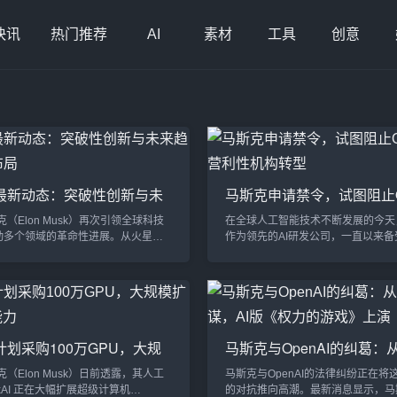
快讯
热门推荐
AI
素材
工具
创意
最新动态：突破性创新与未
马斯克申请禁令，试图阻止Op
的全面布局
向营利性机构转型
克（Elon Musk）再次引领全球科技
在全球人工智能技术不断发展的今天，O
动多个领域的革命性进展。从火星载
作为领先的AI研发公司，一直以来备
人工智能的全球发展，再到裸眼3D显
创始人之一埃隆·马斯克（Elon Mus
入大屏幕娱乐行业，马斯克的多重创
法院申请了一项禁令，旨在阻止Open
在加速塑造未来科技格局。以下是他
营模式转向营利性机构。此举引发了
大领域的最新动态，展示了这一科技
注，并再次引发了关于AI伦理、商业
响全球各个行业。1. SpaceX计划
发展之间关系的激烈讨论。马斯克的
实现火星载人任务马斯克的太空公司
请：反对OpenAI的商业化转型埃隆
划采购100万GPU，大规
马斯克与OpenAI的纠葛：
X在探索火星的计划中迈出了重要一步。
以来一直是OpenAI的支持者，但他对Op
AI计算能力
权谋，AI版《权力的游戏》
...
克（Elon Musk）日前透露，其人工
马斯克与OpenAI的法律纠纷正在将这
xAI 正在大幅扩展超级计算机
的对抗推向高潮。最新消息显示，马