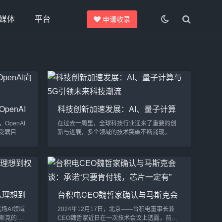
媒体
平台
申请收录
enAI
科技创新加速发展：AI、量子计算
与5G引领未来科技潮流
penAI
在过去一周里，全球科技行业迎来了重要的创
受瞩目。
新与进展，多个领域的技术突破不断涌现，从
k）近日向
人工智能、量子计算到5G应用，各大科技公司
AI将其运
和政府机构正积极推动这些前沿技术的商业化
广泛关
落地。这些进展不仅标志着科技产业的快速发
化与技术
展，也对未来的全球经济、社会结构及产业格
禁令申
局产生了深远的影响。马斯克申请禁令，挑战
·马斯克长期
OpenAI营利性转型特斯拉CEO埃隆·马斯克近
从理想到
台积电CEO魏哲家确认与马斯克会
enAI...
日向法院申请禁令，试图阻止OpenAI将其转型
上演
谈：承诺“只要肯付钱，芯片一定有”
为营利性机构。马斯克强调...
场AI领域
2024年12月17日，北京——台积电董事长兼
斯克的律
CEO魏哲家近日在一次技术会议上透露，前不