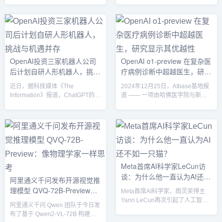
无论是在企业生产力提升、消费者
是对现有大模型的挑战，也重新定
服务、医疗健康、金融服务，还是
义了AI训练与推理领域的未来发展
娱乐行业，AI技术的深度渗透将改
方向。经过大量的创新技术和合成
变各个行业的面貌。本文将分析
数据应用，Phi-4的数学能力超过
2025年AI市场的规模、估值以及哪
了现有许多更大规模的模型，尤其
些AI技术可能会在激烈的竞争中脱
是在推理能力和STEM（科学、技
OpenAI投资三家机器人公司
OpenAI o1-preview 在复杂医
颖而出。2025年AI市场规模与估值
术、工程和数学）问答领域表现卓
后计划自研人形机器人，挑战
疗病例诊断中超越医生，研究
根据多家市场研究机构的报告，
越。本文将深入解析Phi-4的技术
2025年全球AI市场预计将突破
突破，探索其如何在竞争激烈的AI
与机遇并存
显示其优越性
近日，据科技媒体《The
2024年12月25日，AIbase基地报
8000亿美元，并继续...
领域脱颖而...
Information》报道，ChatGPT的开
道 —— 一项由哈佛医学院与斯坦
发商OpenAI正在探索开发自家的
福大学联合进行的最新研究表明，
人形机器人。尽管OpenAI曾在
OpenAI 的 o1-preview 人工智能系
2021年关闭了机器人部门，但其近
统在诊断复杂医疗病例方面，可能
年来通过战略性投资逐步布局机器
优于人类医生。研究显示，o1-
人技术，尤其是在自主机器人和通
preview 在多个医疗测试中表现出
用人工智能（AGI）领域的应用。
色，其诊断准确率远超人类医生，
这一决定标志着OpenAI在人工智
尤其在复杂病例的推理和决策方
Meta首席AI科学家LeCun访
能的下一阶段扩展，向实体机器人
面。o1-preview 超越医生：诊断准
谈：为什么他一直认为AI还不
领域迈出了重要的一步。投资机器
确率显著提高这项研究的重点是
阿里通义千问发布开源视觉推
人公司，积极布局机器人市场
o1-previe...
如一只猫？
理模型 QVQ-72B-Preview：
Meta首席AI科学家、图灵奖得主
OpenAI的...
像物理学家一样思考
Yann LeCun再次引起了人工智能
阿里通义千问 Qwen 团队于今日发
领域的广泛关注。在与AI深度研究
布了基于 Qwen2-VL-72B 构建的
员的深度访谈中，LeCun坚定地表