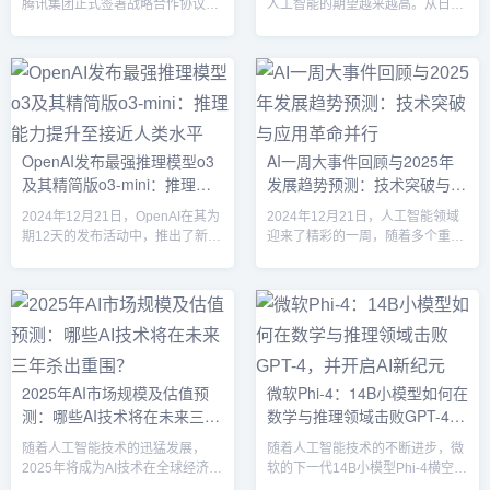
腾讯集团正式签署战略合作协议，
人工智能的期望越来越高。从日常
标志着双方在人工智能领域的深度
生活到复杂的科学问题，AI逐渐走
合作进入新的阶段。此次合作，双
进我们的生活，而Kimi推出的最新
方将携手推进大模型研发、AI技术
AI模型K1，打破了传统的“做题机
的前沿探索以及开源生态建设等多
器”局限，不仅能分析数学、物理题
个方向，推动AI技术在产业场景中
目，还能对图片进行推理、风水分
的深度应用与落地。这一合作不仅
析，甚至识别古董，表现出令人惊
为两家公司带来了技术创新的新机
叹的多维能力。K1的核心优势：思
OpenAI发布最强推理模型o3
AI一周大事件回顾与2025年
遇，也为中国乃至全球的人工智能
考与视觉的结合K1模型的最大亮点
及其精简版o3-mini：推理能
发展趋势预测：技术突破与应
发展注入了强大的动力。1. 战略合
在于其综合的推理能力和视觉能力
作的背景与意义随着大数据、云计
的结合。与之前的数学推理模型
力提升至接近人类水平
用革命并行
2024年12月21日，OpenAI在其为
2024年12月21日，人工智能领域
算和人工智能技术的不断发展...
K0-Math相比，K1...
期12天的发布活动中，推出了新一
迎来了精彩的一周，随着多个重磅
代推理系列模型——o3及其精简版
新闻的发布，AI技术在推理能力、
o3-mini。作为o1系列的继任者，
视觉理解和音视频交互等方面迈出
这两款模型专为增强推理能力而设
了重要一步。从OpenAI发布最强
计，旨在提升模型在回答问题前的
推理模型o3，到阿里云百炼大模型
思考深度，最终提高回答的准确
平台推出创新功能，再到“抖品牌”
性。o3：接近人类水平的推理能力
借明星代言抢占市场，这一周的AI
o3模型的发布标志着OpenAI在人
新闻热度不断飙升，行业前景也充
2025年AI市场规模及估值预
微软Phi-4：14B小模型如何在
工智能推理能力上的重大突破。通
满无限可能。OpenAI发布“超人”级
测：哪些AI技术将在未来三年
数学与推理领域击败GPT-4，
过在ARC-AGI基准测试中的优异表
推理模型：AI推理进入新纪元本周
现，o3成为了首个突破该基准的
的最大新闻无疑是OpenAI发布的
杀出重围？
并开启AI新纪元
随着人工智能技术的迅猛发展，
随着人工智能技术的不断进步，微
AI...
o3及其...
2025年将成为AI技术在全球经济和
软的下一代14B小模型Phi-4横空出
社会中占据主导地位的关键年份。
世，震撼了AI界。Phi-4的问世不仅