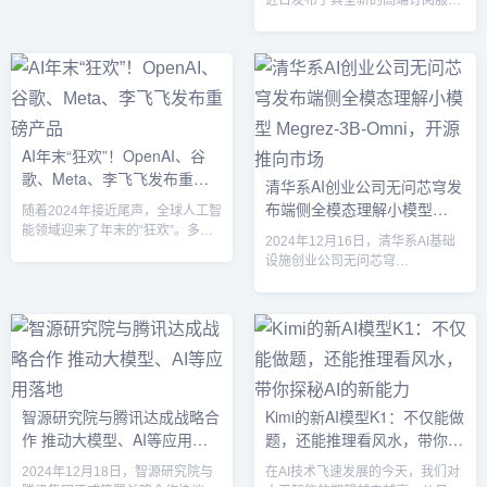
近日发布了其全新的高端订阅服务
进...
算力开...
ChatGPT Pro，引发业内高度关
注。此次更新标志着OpenAI在人
工智能推理能力和人机交互领域的
又一次重大突破。ChatGPT Pro：
高端AI体验的新里程碑ChatGPT
Pro订阅月费200美元，旨在为研究
人员、企业用户及开发者提供更高
AI年末“狂欢”！OpenAI、谷
级的人工智能工具。Pro用户可无
歌、Meta、李飞飞发布重磅
限制地使用OpenAI旗下最先进的
清华系AI创业公司无问芯穹发
模型，包括新推出的推理模...
产品
布端侧全模态理解小模型
随着2024年接近尾声，全球人工智
Megrez-3B-Omni，开源推向
能领域迎来了年末的“狂欢”。多家
2024年12月16日，清华系AI基础
科技巨头纷纷发布重磅产品和技
市场
设施创业公司无问芯穹
术，展现了AI技术的飞速发展和未
（Infinigence）宣布正式开源其端
来趋势。从OpenAI到谷歌、
侧全模态理解小模型 Megrez-3B-
Meta，再到李飞飞教授所领导的团
Omni，并同步发布其纯语言版本
队，AI技术正以更强的创新力和应
Megrez-3B-Instruct。此次开源的
用广度，不断刷新我们对未来的认
Megrez-3B-Omni具有强大的图
知。OpenAI：大模型技术的突破
片、音频和文本三种模态数据处理
性进展OpenAI作为当前人工智能
能力，成为端侧智能设备的一项重
领域的领军者之一，在年末发布了
智源研究院与腾讯达成战略合
Kimi的新AI模型K1：不仅能做
要技术突破。Megrez-3B-Omni：
其最新的大模型产品—GPT-5。这
作 推动大模型、AI等应用落
题，还能推理看风水，带你探
为端侧设备量身定制的全模态理解
个新版本不仅在生...
模型M...
地
秘AI的新能力
2024年12月18日，智源研究院与
在AI技术飞速发展的今天，我们对