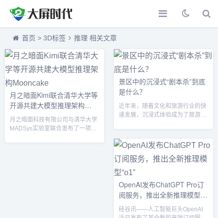
首页
>
3D标签
推理 相关文章
景区中的沉浸式“剧本杀”到底
是什么？
月之暗面Kimi联合清华大学等
开源共建大模型推理架构
近年来，随着文化和旅游行业的快
Mooncake
速发展，沉浸式体验成为了旅游的
月之暗面科技有限公司与清华大学
新潮流。尤其是结合了“剧本杀”玩
MADSys实验室联合发布了一项名
法的景区沉浸式项目，逐渐成为游
为Mooncake的开源项目，旨在共
客的新宠。那么，景区中的沉浸式
建以KVCache为中心的大模型推理
“剧本杀”到底是什么？它又是如何
架构。2024年6月，双方曾联合发
把游客带入到独特的剧情世界中的
布Kimi底层的Mooncake推理系统
呢？让我们一探究竟。什么是沉浸
设计方案，该方案基于PD分离和
式“剧本杀”？沉浸式“剧本杀”是一种
以存换算架构，显著提升了推理吞
OpenAI发布ChatGPT Pro订
结合了角色扮演、推理和情节互动
吐量，受到业界广泛关注。
阅服务，推出全新推理模型
的娱乐形式，通常由一群玩家共同
Mooncake项目从论文延伸而来，
参与。在这种游戏中，玩家会根据
“o1”
以超大规模KVCache缓存池为中
硅谷讯——人工智能巨头OpenAI
事先设定的剧情与角色扮演任务
心，通过以存换算的创新理念减少