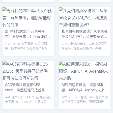
为全球科技界的“春晚”。每年1月，
借出色的设计与创新功能，Ray-
全球创新者和行业领导者齐聚拉斯
Ban Meta迅速成为AI眼镜的引领
维加斯，展示最新的技术与产品，
者，销量突破200万台，成为市场
吸引了来自160多个国家的观众和
上首个超预期的爆款产品。正当行
媒体。今年的CES 2025，虽然AI
业内一片沸腾之时，国内AI眼镜厂
眼镜成为了一大热议话题，但实际
商纷纷入场，期望在这片新兴的赛
周鸿祎的2025年八大AI预
扎克伯格独家访谈：从苹果税
上，还有五大科技板块的创新亮点
道中分一杯羹，2025年被业界认为
言：洞见未来，迎接智能时代
争议到AI护栏，科技变革如何
值得我们关注，它们可能会彻底改
将是“AI眼镜的世纪大战”之年。雷
变未来科技的格局。1. 芯片板块：
鸟V3的崛起：超越Meta...
的到来
重塑世界？
在2025年的人工智能（AI）浪潮
VR/AR技术的未来：从触觉反馈到
英伟达与国产厂商合作...
中，技术革命不仅在改变产业格
神经接口在扎克伯格的专访中，他
局，也在深刻重塑人们的生活方式
描绘了未来VR/AR技术的广阔图
和社会结构。周鸿祎，作为中国科
景。从增强触觉反馈的全身设备到
技界的先锋人物，以其独到的洞察
基于腕式或大脑植入的神经接口，
和战略眼光，提出了AI领域的八大
他强调了这些技术在游戏、医疗等
预言。这些预言展现了未来AI技术
领域的巨大潜力。扎克伯格预测，
在普及、应用及其社会影响上的趋
未来的VR体验不仅限于个人家庭
势，呼吁人们积极适应这一智能化
设备，还将扩展到沉浸式VR场
AAC瑞声科技亮相CES
AI应用迎来爆发：探索AI眼
时代的变化。一、AI技术普及与就
所。他特别提到，神经接口技术可
2025：微型线性马达首秀，
镜、AIPC与AI Agent的未来之
业的深远影响周鸿祎预言，不学习
能率先在医疗领域应用，为患者恢
AI技能的人，将面临被懂AI的人取
复身体机能，然后逐步扩展到娱乐
拓展感知交互新边界
路
AAC瑞声科技（AAC）在国际消费
2025年，人工智能（AI）在科技领
代的风险。这一观点直击未来就...
和日常生活中。AI的潜力与风险：
电子展（CES 2025）上盛大亮
域的热度持续攀升。随着基础建设
从赋...
相，全面展示了其在视觉、听觉和
如算力和数据中心的完善，AI应用
触觉领域的感知交互技术。作为全
层面的爆发已经拉开帷幕。在国务