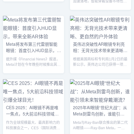
加速落地，智能穿戴设备市场也迎
全...
实等多个领域。这些创新不仅推动
来了新的变革。近期，百度、
了技术的发展，也为行业应用带来
Rokid、影目科技、亿道信息等国
了新的机遇，预示着未来技术的深
内科技企业纷纷发布AI眼镜相关产
远影响。OpenAI推出全新记忆功
品，而更多企业也计划在即将举行
能，个性化体验再升级OpenAI宣
的2025年国际消费电子产品展览会
布为其AI助手ChatGPT推出全新记
（CES 2025）上推出全新AI眼
忆功能，能够在跨对话时回忆用户
镜。这些新品的发布意味着，AI眼
的历史交流内容，从而提供更加个
Meta将发布第三代雷朋智能
英伟达突破性AR眼镜专利亮
镜已成为智能穿戴市场的新风口，
性化的服务。用户可以控制自己的
眼镜：首度引入HUD显示，带
相：无背光技术带来更清晰、
有望引领下一代终端革命，掀起一
对话记忆，选择删除、...
场“百镜大战”。AI眼镜全面开花，
来全新AR体验
更自然的户外体验
据外媒《Financial News》报道，
根据美国商标和专利局1月2日的最
市场竞争加剧2024...
Meta计划在今年晚些时候推出其与
新公示，英伟达公司已获得一项名
Essilor Luxottica合作的第三代雷
为《无背光增强现实数字全息术》
朋智能眼镜，这款新产品将首次搭
的创新专利，这项技术有望彻底改
载HUD（抬头显示）屏幕，标志着
变AR眼镜的显示效果，特别是在
Meta在增强现实（AR）技术领域
户外场景中的表现。传统的AR眼
迈出了重要一步。自2019年起，
镜常常依赖背光系统来提升显示效
Meta便与全球眼镜制造商Essilor
果，但在强光或户外环境中，背光
Luxottica展开合作，共同开发智能
反而会影响视觉清晰度。英伟达的
CES 2025：AI眼镜不再是唯
2025年AI眼镜“世纪大战”：从
眼镜产品。2021年，Meta推出了
最新专利摒弃了这一传统方式，采
一焦点，5大前沿科技领域引
Meta到雷鸟创新，谁能引领
首款Facebook雷朋智能...
用了数字全息技术和环境光干涉技
术，通过深度学习驱动的神经网络
爆全球目光！
未来智能穿戴潮流？
作为全球规模最大、最具影响力的
Meta与Ray-Ban联合推出的第二代
和双视点立体显示系统，成功解决
科技展会之一，CES（国际消费类
AI眼镜——Ray-Ban Meta，一经
了户外显...
电子产品展览会）一直以来都被誉
上市便掀起了市场的巨大波澜。凭