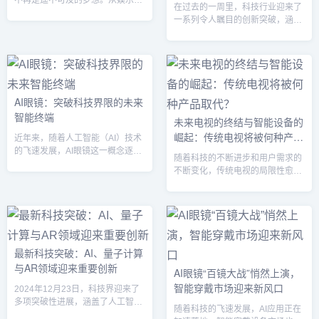
变革
不再是遥不可及的梦想。从娱乐到
在过去的一周里，科技行业迎来了
创新亮点1. 双...
医疗、从教育到商业，3D技术已经
一系列令人瞩目的创新突破，涵盖
悄然融入我们的日常生活。而其
了人工智能、量子计算、增强现
中，3D裸眼技术作为一项前沿创
实、自动驾驶等多个前沿领域。随
新，正在迅速崛起，并引起了各行
着全球科技公司不断加大研发投
各业的广泛关注。不同于传统的3D
入，技术进步正在改变各行各业的
显示技术，3D裸眼技术使观众无需
面貌，塑造未来的科技生态。本文
佩戴任何眼镜即可享受立体视觉效
将深入剖析这些热点新闻，探讨它
AI眼镜：突破科技界限的未来
果，这一突破性技术的应用正在带
们可能带来的影响与挑战。1.
智能终端
来一场视觉体验的革命。什么是3D
未来电视的终结与智能设备的
OpenAI推出GPT-5：人工智能迈向
裸眼技术？3D裸眼技术是一种无需
崛起：传统电视将被何种产品
新高峰OpenAI在其最新的产品发
近年来，随着人工智能（AI）技术
佩戴3D眼镜即可观看3D影像的...
布会上，宣布推出了GPT-5，这一
取代？
的飞速发展，AI眼镜这一概念逐渐
随着科技的不断进步和用户需求的
新一代的大型语言模型被誉为...
从科幻走向现实，成为消费电子产
不断变化，传统电视的局限性愈加
品领域的热点。从Meta推出的
显现，未来电视的发展面临巨大挑
Ray-Ban Meta到国内多家企业的
战。从智能大屏到虚拟现实、全息
布局，AI眼镜正引领着一场新型智
投影技术，未来的家居娱乐系统将
能硬件的变革。尽管当前技术仍处
呈现出更高的智能化、个性化与沉
于发展初期，但AI眼镜的潜力与未
浸感。过去那种简单的“屏幕+遥控
来发展趋势不容忽视。本文将深入
器”的模式已逐步被越来越多的创新
最新科技突破：AI、量子计算
剖析AI眼镜的发展现状、面临的技
设备所取代，传统电视的地位正在
与AR领域迎来重要创新
术挑战以及未来可能的市场变革。
AI眼镜“百镜大战”悄然上演，
经历前所未有的变革。接下来，我
AI眼镜的崛起：科技与时尚的完美
智能穿戴市场迎来新风口
们将一一探讨这些创新设备将如何
2024年12月23日，科技界迎来了
融合AI眼镜的兴起...
取代电视，并且为用户带来前所未
多项突破性进展，涵盖了人工智
随着科技的飞速发展，AI应用正在
有的观看体验。1. 智能大屏设备与
能、量子计算、自动驾驶、增强现