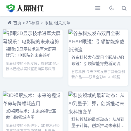
首页
>
3D标签
眼镜 相关文章
裸眼3D显示技术进军大屏幕
娱乐：电影院的未来趋势
谷东科技发布双目全彩AI+AR
眼镜：引领智能穿戴新潮流
随着科技的不断发展，裸眼3D显示
技术已经从实验室走向实际应用，
谷东科技 今天正式发布了其最新创
成为娱乐行业的一大亮点。尤其在
新产品——双目全彩AI+AR眼镜，
电影院这一传统的大屏幕娱乐领
一款结合 人工智能 和 增强现实
域，裸眼3D的引入正在掀起一场视
（AR）技术的智能穿戴设备。该
觉革命。这项技术不仅摆脱了传统
眼镜采用双目全彩显示、强大的 AI
3D眼镜的束缚，还为观众带来了更
计算能力以及轻便的设计，旨在为
加沉浸的观影体验。本文将深入探
消费者和专业领域用户带来全新的
讨裸眼3D如何改变电影院的未来趋
智能互动体验。凭借其先进的技术
3D裸眼技术：未来的视觉革
势，推动大屏幕娱乐进入一个全新
和广泛的应用前景，谷东科技的这
命与跨领域应用
的时代。1. 什么是裸眼3D技术？
科技领域的最新动态：从AI到
款眼镜预计将在 智能穿戴、娱乐、
裸眼3D技术，顾名思义，是指通过
量子计算，创新推动未来科技
教育 和 工业应用 等多个行业引发
随着科技的不断进步，3D技术已经
专门的显示屏技术，能够在不使...
技术革命。双目全彩AI+AR眼镜的