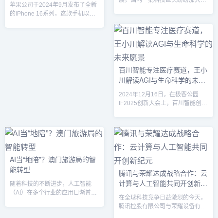
元
展，国内一批科技巨头纷纷加大在
苹果公司于2024年9月发布了全新
AI领域的布局，推动技术创新和产
的iPhone 16系列，这款手机以深
业升级。这些企业不仅在资金、技
度整合人工智能（AI）技术为亮
术、人才等方面投入巨大，还积极
点，搭载全新AI平台Apple
在智能制造、金融、医疗、零售等
Intelligence，带来更加智能化、个
多个行业展开深入应用。本文将分
性化的用户体验。作为苹果首次将
析国内AI布局的巨头公司、其背后
生成式AI深度应用于智能手机的产
的投资逻辑及带来的机遇与挑战。
品，iPhone 16系列被视为智能手
百川智能专注医疗赛道，王小
1. 国内AI布局的主要巨头百度作为
机领域的又一次革新。Apple
川解读AGI与生命科学的未来
中国AI领域的先锋之一，百度早在
Intelligence：AI时代的核心亮点
2013年就开始布局深度学习，并在
愿景
iPhone 16系列首次引入了苹果自
2024年12月16日，在极客公园
2017年提出了“AI...
研的AI...
IF2025创新大会上，百川智能创始
人兼CEO王小川与极客公园创始人
张鹏展开对话，深入探讨了百川智
能在医疗领域的布局、AGI（通用
人工智能）的进展以及生命科学的
未来。作为国内唯一一家专注于医
疗方向的大模型创业公司，百川智
AI当“地陪”？澳门旅游局的智
能的选择引发了业界的广泛关注。
能转型
腾讯与荣耀达成战略合作：云
聚焦医疗赛道，AGI赋能生命科学
计算与人工智能共同开创新纪
王小川在对话中表示，选择医疗作
随着科技的不断进步，人工智能
为公司发展方向，是他多年来的梦
元
（AI）在多个行业的应用日渐普
在全球科技竞争日益激烈的今天，
想与理性思考的结合。早在...
及，旅游业也不例外。近年来，全
腾讯控股有限公司与荣耀设备有限
球各大旅游城市纷纷探索AI技术在
公司宣布达成战略合作，携手推动