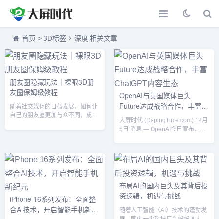
首页
>
3D标签
深度 相关文章
朋友圈隐藏玩法｜裸眼3D朋
友圈保姆级教程
OpenAI与英国媒体巨头
Future达成战略合作，丰富
随着社交媒体的日益发展，如何让
ChatGPT内容生态
自己的朋友圈更加与众不同，成为
大屏时代 (DapingTime.com) 12月
越来越多人关注的焦点。今天，我
5日 消息 — OpenAI今日宣布，与
们将带来一项神奇的技巧——裸眼
英国知名媒体平台 Future plc 达成
3D朋友圈，帮助你的朋友圈内容脱
战略合作协议。这一合作旨在为
颖而出！别担心，不需要昂贵的设
ChatGPT引入更多高质量内容资
备或复杂的软件，跟着本教程，你
源，进一步提升其在科技、游戏、
也能轻松打造引人注目的3D效果。
时尚等领域的知识深度和服务能
快来一起看看吧！步骤1：准备裸
力。合作详情：共享内容与模型优
布局AI的国内巨头及其背后投
眼3D素材裸眼3D效果的核心就是
化根据协议，Future plc将向
资逻辑，机遇与挑战
图片素材，只有选择合适的素材，
iPhone 16系列发布：全面整
OpenAI提供旗下多个品牌的优质
你的朋友圈才能呈现出惊艳的立体
合AI技术，开启智能手机新纪
内容资源，包括全球知名媒体如
随着人工智能（AI）技术的蓬勃发
效果。这里有两个选择：1.1. 3...
《TechRada...