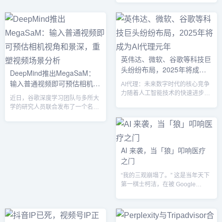
提升游客体验和优化服务中的潜
云计算和人工智能（AI）技术的创
力。而澳门旅游局便在这一创新潮
新与应用。这一合作不仅是两大科
流中领先一步，推出了基于AI大模
技巨头的资源整合，更将深刻影响
型的智能旅游助手“麦麦”，将传统
中国乃至全球科技生态的未来发
的旅游服务体验带入了全新的智能
展。通过充分发挥各自的优势，腾
时代。1. 旅游服务的智能化转型
讯和荣耀将在数据处理、智能硬
“麦麦”并非普通的智能客服，而是
英伟达、微软、谷歌等科技巨
件、以及软件开发等多个领域展开
一款借助大模型AI技术打造的智能
头纷纷布局，2025年将成为
深度合作，带来全新的技术革命。
DeepMind推出MegaSaM：
旅游助手。通过百度智能云与澳门
云计算与AI合作：深度融合，优势
AI代理元年
电...
输入普通视频即可预估相机视
AI代理：未来数字时代的核心竞争
互补腾讯与荣耀的战略合作可以说
角和景深，重塑视频场景分析
力随着人工智能技术的快速进步，
是一次强强...
近日，谷歌深度学习团队与多所大
AI代理（AI Agent）正在成为数字
学的研究人员联合发布了一个名为
世界中最炙手可热的创新之一。从
MegaSaM 的创新系统。这一系统
英伟达到微软、谷歌等全球科技巨
能够从普通的动态视频中快速、准
头纷纷布局，AI代理的普及预计将
确地估计相机的视角和深度图，标
在2025年迎来爆发式增长，成为数
志着视频场景重建技术的一大突
字化转型的关键组成部分。AI代理
AI 来袭，当「狼」叩响医疗
破。MegaSaM不仅为日常生活中
被定义为一种能够主动学习、适应
之门
的视频带来了更多可能性，也为动
并为用户提供个性化服务的智能
态场景捕捉与分析提供了强有力的
体。这种技术不仅仅是语音助手的
“我的三观崩塌了。” 这是当年天下
技术支持。传统方法的局限与挑战
简单升级，而是能在用户的日常工
第一棋士柯洁，在被 Google
在传统的 运动结构重建（SfM） 和
作、生活、商业决策中起...
DeepMind 的 AlphaGo 打败后，
单目同步定位与地图构建
颇具震撼的反思。如今，回想起在
（SLAM） 技术中，处理静态...
美中爱瑞肿瘤医院举行的“人机大
赛”，我也能深刻理解那种心境——