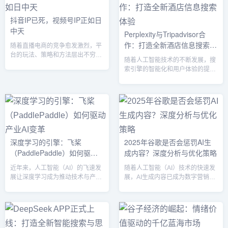
AI 的到来，带来了无法预料的冲
击。一场前所未有的“较量”12月20
抖音IP已死，视频号IP正如日
日，我们医院举行了一场前所未有
中天
Perplexity与Tripadvisor合
的医疗对决——MDT（多学科诊
作：打造全新酒店信息搜索体
疗）团队与多个顶尖医疗 AI 模型的
随着直播电商的竞争愈发激烈，平
对抗。这不仅是技术的较量，更
验
台的玩法、策略和方法层出不穷。
随着人工智能技术的不断发展，搜
是...
然而，不变的是“人、货、场”的本
索引擎的智能化和用户体验的提升
质。过去，抖音作为流量的王者，
成为行业发展的核心目标。近期，
一度吸引了无数创作者和品牌纷纷
人工智能搜索引擎Perplexity宣布
打造IP、进行流量变现。但随着短
与全球知名旅游网站Tripadvisor达
视频市场的成熟，抖音的流量红利
成战略合作，这一合作将为用户带
渐行渐远，曾经的“法拉利梦”渐渐
来前所未有的酒店信息搜索体验。
褪色。此时，视频号正逐渐成为新
通过这一整合，Perplexity不仅能
的流量高地，以其真实、社交属性
够为用户提供更加精准、详细的酒
与强大的变现能力，吸引了大量用
深度学习的引擎：飞桨
2025年谷歌是否会惩罚AI生
店信息，还将在用户搜索酒店时提
户和品牌的关注。一、真实是视频
（PaddlePaddle）如何驱动
成内容？深度分析与优化策略
供更全面的决策支持，进一步提升
号IP的核心想要在视频号上打造一
搜索引擎在旅游领域的竞争力。合
产业AI变革
个...
近年来，人工智能（AI）的飞速发
随着人工智能（AI）技术的快速发
作背景：...
展让深度学习成为推动技术与产业
展，AI生成内容已成为数字营销和
变革的核心力量。作为百度自主研
内容创作的重要工具。然而，许多
发的开源深度学习平台，**飞桨
人关心谷歌搜索算法是否会在2025
（PaddlePaddle）**不仅在技术层
年对AI生成内容采取惩罚措施。答
面表现出色，更在推动产业数字
案是：谷歌不会专门惩罚AI生成内
化、智能化转型中发挥了不可或缺
容，但内容的质量和用户体验将成