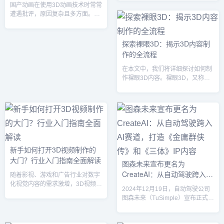
类的一系列二游的过场动画没
在...
领域，各自有不同的特点和使用场
国产动画在使用3D动画技术时常常
有此类问题？
景。你可以根据自己的需求选择合
遭遇批评，原因复杂且多方面。相
适的软件：1. Blender适用领域：
比之下，像《原神》和《崩坏：星
3D建模、雕刻、动画、渲染、视频
穹铁道》等二次元游戏中的3D过场
剪辑优点：缺点：2. Autodesk
动画却往往能够获得更高的认可。
探索裸眼3D：揭示3D内容制
Maya适用领域：动画、影视、游
这个现象的背后有几个关键因素，
作的全流程
戏设计、虚拟现实优点：缺点：3.
涉及到艺术风格、观众接受度、技
Autodesk 3ds Max适用领域：游
术实现等多个维度。1. 风格与艺术
在本文中，我们将详细探讨如何制
戏、建筑可视化、动画优点：缺...
方向的不同国产动画与二次元游戏
作裸眼3D内容。裸眼3D，又称为
动画的主要差异之一在于艺术风格
裸眼立体显示，是一种无需佩戴3D
的定位。国产动画：许多国产动画
眼镜即可感受立体效果的技术。这
在尝试3D技术时，往往过度依赖真
项技术在广告、影视、教育和游戏
实主义和细节的呈现，缺乏对动
等多个领域得到了广泛应用，拥有
画...
非常高的商业价值。接下来，我们
将逐步了解如何制作这种令人惊叹
的视觉内容。理解裸眼3D技术在开
新手如何打开3D视频制作的
始制作裸眼3D内容之前，掌握其核
大门？行业入门指南全面解读
心技术极为重要。裸眼3D通过特定
图森未来宣布更名为
的屏幕显示技术传递立体图像。目
CreateAI：从自动驾驶跨入AI
随着影视、游戏和广告行业对数字
前流行的技术主要有视差屏障和
赛道，打造《金庸群侠传》和
化视觉内容的需求激增，3D视频制
柱...
2024年12月19日，自动驾驶公司
作正迅速成为一个炙手可热的职业
《三体》IP内容
图森未来（TuSimple）宣布正式更
选择。对于新手来说，如何在这一
名为CreateAI，并发布了在生成式
复杂领域找到入门之路？本文将全
AI领域的一系列最新进展。这一全
面解读3D视频制作的入门方法，帮