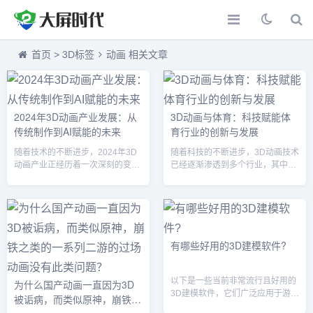
首页
>
3D标签
动画 相关文章
2024年3D动画产业发展：从
3D动画与体育：科技赋能体
传统制作到AI赋能的未来
育行业的创新与发展
随着技术的不断进步，2024年3D
随着科技的不断进步，3D动画技术
动画产业正经历着一次深刻的变
已经逐渐渗透到多个行业，其中，
革。从传统的手工绘制和计算机生
体育行业也成为了其重要的应用领
成图像（CGI）到如今的人工智能
域。3D动画不仅为体育赛事的直播
（AI）辅助制作，3D动画的生产流
带来了革命性的变化，还在体育训
程、创作方式和呈现效果都发生了
练、运动分析和观众体验等方面发
翻天覆地的变化。AI技术不仅提升
挥了巨大的作用。今天，我们将深
了动画制作的效率，还赋予了创作
入探讨3D动画如何与体育行业结
有哪些好用的3D建模软件?
者更大的创意自由，带来了前所未
合，推动体育产业的创新与发展。
有的沉浸式体验。这一转变不仅重
1. 3D动画：体育领域的数字化转
新定义了动画行业的生产模式，也
型3D动画技术通过计算机生成的三
以下是一些当前非常流行且好用的
为什么国产动画一直因为3D
推动着整个娱乐产业的创新与发
维图像和虚拟场景，能够为观众提
3D建模软件，它们广泛应用于游
被诟病，而类似原神，崩铁之
展。1. 传统3D动画制作：技术...
供更为生动、立体的视觉体验。
戏、动画、影视、产品设计等多个