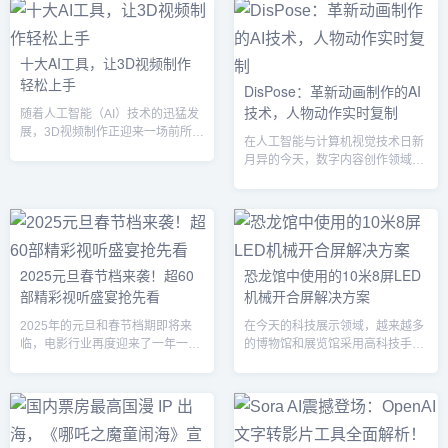
新的品牌转型标志着图森未来正式
助新手搭建从零开始的职业框架。
进入了人工智能行业，力图通过创
3D视频制作的行业前景3D视频制
新的AI技术，重塑娱乐和创意内容
作涵盖影视动画、游戏开发、广告
的生产方式。全新品牌，全面转型
十大AI工具，让3D视频制作
创意、建筑可视化等多个领域。在
图森未来此次更名为CreateAI，不
轻松上手
裸眼3D、虚拟现实（VR）和实时
DisPose：革新动画制作的AI
仅意味着公司在自动驾驶领域的探
渲染技术的推动下，行业需求持续
技术，人物动作实时复制
索将继续发展，还展示了其在生成
随着人工智能（AI）技术的迅猛发
攀升。尤其是近年来，诸如虚拟制
式AI技术方面的最新进展。Creat...
展，3D视频制作正迎来一场前所未
作...
在人工智能与计算机视觉技术日新
有的变革。传统的3D视频制作往往
月异的今天，数字内容创作领域迎
需要复杂的建模、渲染和大量的计
来了新的突破。近日，一项名为
算资源，而如今，AI技术的应用使
“DisPose”的创新技术吸引了业界
得3D视频制作更加智能、高效和便
的广泛关注。该技术通过输入动作
捷。从角色建模到动画设计，从场
视频和参考人物图像，即可实现让
景渲染到视频生成，AI工具为创作
参考人物执行视频中的动作，为动
者们提供了强大的支持，帮助他们
画制作提供了前所未有的控制性和
2025元旦春节档来袭！超60
恐龙馆中使用的10米8屏LED
以更少的时间和成本，创造出精美
表现力。传统动画生成的局限传统
部精彩视听盛宴抢先看
机械开合屏解决方案
的3D视频内容。本文将详细介绍
的动画制作和人物动作捕捉方法多
10款领先的AI工具，它们不仅简化
依赖于稀疏的骨骼姿态信息或有限
2025年的元旦和春节档期即将来
在今天的科技展示领域，越来越多
了3D视频创作的流程，还...
的运动数据。这些方法在生成动态
临，电影行业再度迎来了一年一度
的博物馆和展览馆采用高科技手段
视频时常常面临精准度不足和动作
的盛大庆典！随着假期的临近，超
来提升观众的参观体验，恐龙馆就
表现...
过60部备受期待的影片将陆续登
是其中的典型代表。作为一项前沿
场，带给观众一场视觉与听觉的双
的展示技术，10米8屏LED机械开
重盛宴。从跨年喜剧到史诗巨制，
合屏不仅提升了展馆的互动性和视
从温情家庭片到冒险科幻电影，各
觉效果，还为观众带来了身临其境