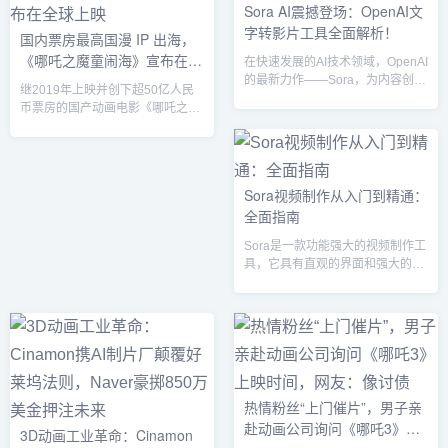
种题材应有尽有，满足不同观众的
的感官体验。由宇扬电子精心设计
Sora AI震撼登场：OpenAI文
需求。1. 星光璀璨，顶级大制作强
和安装的这块开合屏，凭借其震撼
字转影片工具全面解析！
国内票房最高国漫 IP 出海，
势来袭2025年元旦春节档的电影阵
的画面效果、灵活的开合设计，以
《哪吒之魔童闹海》宣布在全
容堪称豪华，各大影业公司纷纷推
及结合恐龙主题的创新展示形式，
在快速发展的AI技术领域，OpenAI
出重磅作品。《超越星际：终极对
为游客创造了一个全新的视觉世
球上映
的最新力作——Sora，为内容创作
继2019年上映并创下超50亿人民
决》、《神秘岛：重启传说》以
界。一、LED机械开合屏，打造震
者带来了革命性的工具，它能够将
币票房的国产动画电影《哪吒之魔
及...
撼视觉...
文字转换为引人入胜的影片。无论
童降世》后，其续作《哪吒之魔童
是营销推广、教育培训，还是娱乐
闹海》终于迎来海外上映计划的正
内容创作，Sora都能轻松应对，让
式官宣。根据官方发布的信息，这
你无需专业的视频制作技能，也能
部电影将于2025年大年初一在中国
快速制作出高质量的影片。如果你
Sora视频制作从入门到精通：
内地上映，同时也将开启全球首轮
想了解如何使用Sora进行创作，或
全面指南
上映，包括北美、韩国、日本等多
者想知道如何为它编写优质的文
个重要市场，涉及的地区还包括东
案，那么这篇文章将为你详细解
Sora是一款功能强大的视频制作工
南亚、中东、非洲、南亚等地，标
析。一、什么是Sora？Sora是
具，它具有直观的界面和强大的编
志着《哪吒》系列正式进军国际市
OpenAI推出的一...
辑功能，适合初学者到专业用户使
场。《哪吒之魔童降世》的成功延
用。在这篇详细的文章中，我们将
续《哪吒之魔童降世》自2019年...
带您了解如何从入门到精通地使用
Sora进行视频制作。一、Sora简介
Sora是一款视频制作与编辑软件，
适用于Windows和Mac平台。它提
供了一系列专业的视频编辑功能，
热情粉丝“上门催片”，男子亲
包括视频剪辑、特效、音频调节、
赴动画公司询问《哪吒3》上
字幕、过渡效果等。Sora以其简洁
3D动画工业革命：Cinamon
易用的操作界面和强大的功能广受