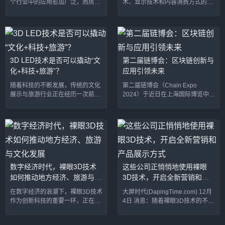
个行业中的应用愈加广泛，而房产
术、显示技术和内容消费方式的深
行业正迎来一场数字化革命。通过
刻变革。它不仅改变了我们观看、
虚拟现实（VR）、增强现实
互动和创作内容的方式，也推动了
（AR）、3D建模和3D打印等技术
广告、娱乐、教育、零售等各个行
的结合，房地产开发商和消费者正
业的革新。下面是大屏时代带来的
在体验前所未有的变化。3D技术不
一些重要影响和变革：1. 视觉体验
仅改变了房地产项目的设计、展示
的革命：沉浸感与多感官体验大屏
3D LED技术是否可以撬动“文
第二届链博会：区块链创新与
和销售方式，更在建筑施工、定制
幕技术的快速发展，让观众在视觉
化+科技+旅游”？
应用引领未来
化住宅和客户互动方面带来了突破
上的体验达到了全新的高度。从高
性进展。本文将深入探讨3D技术如
清、4K到8K，再到裸眼3D技术的
随着科技的不断发展，传统的文化
第二届链博会（Chain Expo
何推动房产行业的发展，并展望其
应用，大屏幕带来的画质、色彩和
展示与旅游行业正在经历一次前所
2024）于近日在上海国际博览中心
未来趋势。1. 3D建模与设计：重...
细节呈现远超传统电视或电脑屏
未有的创新转型。3D LED技术，
盛大开幕，吸引了全球区块链行业
幕。沉...
作为一种具有高科技含量的视觉呈
的领军企业、投资机构以及技术专
现方式，凭借其独特的空间表现力
家齐聚一堂。本届展会以“区块链赋
和沉浸式体验，逐渐成为了连接“文
能未来，创新驱动产业升级”为主
化、科技、旅游”三者的重要桥梁。
题，展现了区块链技术在金融、供
本文将探讨3D LED技术如何撬动
应链、医疗、数字娱乐等多个行业
“文化+科技+旅游”这一跨界融合的
的应用创新。展会亮点：技术展示
数字经济时代，裸眼3D技术
这些公司正悄悄地使用裸眼
创新趋势，推动文化与旅游产业的
与行业前沿此次链博会的展览面积
如何推动地方经济、旅游与文
3D技术，开启全新营销和产
发展和变革。一、3D LED：文化
扩大至2万平方米，吸引了来自全
表达的新载体1. 创新的文化展示形
球的约500家企业参与展示。展会
化发展
品展示方式
在数字经济的浪潮下，裸眼3D技术
大屏时代(DapingTime.com) 12月
式传统的文化展示...
现场分为多个板块，涵盖了区...
作为创新科技的重要一环，正在以
4日 消息：随着裸眼3D技术的不断
惊人的速度渗透各行各业，尤其在
进步和成熟，越来越多的国内大公
地方经济、旅游和文化领域展现出
司开始悄然将其引入到产品展示、