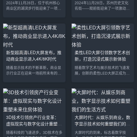
亮都市夜生活
全...
2024年11月28日，位于杭州核心
2024年11月28日，苏州历史文化
互...
商业区的湖滨步行街迎来了一项令
名街——观前街迎来了一项激动人
人瞩目的数字化升级——一块巨型
心的数字化升级。当地政府与商家
LED屏幕正式亮相，成为杭州城市
联合投资打造的全新LED显示系统
景观的新亮点。这块由最新技术打
正式投入使用，这些高科技LED屏
造的大型LED屏幕不仅刷新了城市
幕不仅提升了观前街的视觉体验，
的视觉体验，也为当地商业和文化
也成为这条历史悠久的商业街区融
活动带来了全新的活力。作为杭州
入现代科技与文化的一大亮点。新
市中心的购物和娱乐地标，湖滨步
升级的LED屏幕将在广告、文化展
新型超高清LED大屏发布，推
柔性LED大屏引领数字艺术创
行街巨型LED屏幕不仅是数字广告
示和互动体验等多个领域，为游客
动商业显示进入4K/8K时代
新，打造沉浸式展示新体验
展示的新平台，更成为了街区夜晚
和市民带来全新的感官享受。观前
灯光秀和城市文化展示的重要组成
街LED屏幕：融合历史与现代的创
随着显示技术的不断革新，商业显
随着数字艺术与展示技术的飞速发
部分。巨型LED屏幕：从广告...
新展示作为苏州最繁华的商业...
示行业正在迎来一场前所未有的变
展，创新的柔性LED大屏正成为艺
革。近日，全球领先的显示技术公
术创作和商业展示中的革命性工
司宣布推出了一款全新的超高清
具。这款新型柔性LED大屏不仅突
LED大屏，标志着商业显示技术迈
破了传统显示屏的形态限制，还为
入4K/8K时代。该技术的发布不仅
各行各业提供了更加灵活、高效的
代表了LED显示领域的技术突破，
展示平台，特别是在数字艺术、品
更将极大提升广告、零售、体育、
牌营销和舞台表演领域，创造了更
演艺等行业的视觉体验，为未来的
多沉浸式体验的可能。柔性LED大
3D技术引领房产行业变革：
大屏时代：从娱乐到商业，数
数字显示市场注入强劲动力。1. 超
屏的发布，标志着数字展示技术进
虚拟现实与数字化设计重塑未
字显示技术如何重塑我们的生
高清分辨率引领显示技术升级新型
入了全新的发展阶段。1. 柔性LED
LED大屏采用了最先进的Mini-LED
大屏：突破形态限制，提供创意无
来住房体验
活方式
随着科技的飞速进步，3D技术在多
大屏时代的到来，标志着数字技
技术，支持4K和8K...
限的展示体验柔性LED大屏采用...