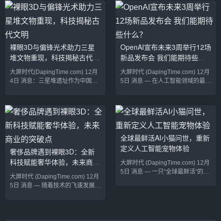
巨大的潜力。从智慧城市的数字化
广告营销和用户体验中。这项创新
展示，到沉浸式的旅游体验，再到
技术不仅改变了消费者与品牌的互
地方文化的传播，裸眼3D技术正成
动方式，也为公司带来了全新的营
为推动地方经济和社会发展的新引
销机遇和销售增长点。尽管许多消
擎。本文将深度剖析裸眼3D技术如
费者可能还没有完全意识到这一变
裸眼3D与偏锋光术助力三星
OpenAI宣布未来3周举行12场
何在数字经济时代影响地方经济、
化，但裸眼3D技术正悄悄地在各个
堆文物重现，科技揭秘古代文
新品发布会 我们能期待些什
旅游和文化的转型与升级。裸眼3D
行业中蓬勃发展，尤其在科技、家
与地方经济：催生新兴产业和商业
电、汽车、零售等领域，越来越多
明
么？
大屏时代(DapingTime.com) 12月
大屏时代 (DapingTime.com) 12月
机会随着数字化技术的普及，地方
的大公司已经开始...
4日 消息：三星堆遗址作为中国古
5日 消息 — 在人工智能领域的最新
经...
代文明的瑰宝，其出土的青铜器、
动向中，OpenAI近日宣布将在未
金器、玉器等文物一直吸引着国内
来三周内举行12场新品发布会，展
外学者和文化爱好者的高度关注。
示其在AI技术上的最新创新和突
然而，由于文物年代久远，且经过
破。作为全球领先的人工智能公司
了数千年的风雨侵蚀，许多细节无
之一，OpenAI的这一宣布引发了
法通过传统方式还原。如今，裸眼
业内广泛的关注，许多科技爱好者
全球最鲜活AI小猫问世，重新
3D技术和偏锋光术的结合为三星堆
和行业专家纷纷猜测，OpenAI将
定义人工智能宠物体验
奢侈品牌遇到裸眼3D：全新
文物的重现提供了崭新的技术手
带来哪些重磅产品和技术？期待新
科技赋能奢华体验，未来商业
段，成功破解了文物背后的神秘面
一代大模型的发布自从OpenAI发
大屏时代 (DapingTime.com) 12月
纱。裸眼3D技术带来文物“复生”裸
布GPT-3、GPT-4等...
的突破点
5日 消息 — 一只“全球最鲜活”的AI
大屏时代 (DapingTime.com) 12月
眼3D技术作为一...
小猫近日正式发布，以其逼真的行
5日 消息 — 随着技术的飞速发展，
为表现、智能学习能力和情感交互
裸眼3D技术已经走出电影院和VR
特性，迅速引发了全球范围的热
体验馆，逐渐渗透到更多的商业和
议。这只AI小猫不仅是虚拟宠物领
娱乐领域。对于奢侈品牌而言，裸
域的一次创新突破，更是人工智能