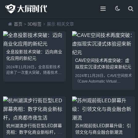
首页
>
3D标签
展示 相关文章
全息投影技术突破：迈向商业
化应用的新纪元
CAVE空间技术再度突破：虚
拟现实沉浸式体验迎来新纪元
2024年11月28日，全息投影技术
迎来了一次重大突破，随着技术的
2024年11月28日，CAVE空间技术
不断发展和创新，越来越多的商业
（Cave Automatic Virtual
领域开始尝试将全息投影应用于实
Environment）再次迎来技术突
际场景。这项原本依赖于复杂设备
破，凭借其强大的沉浸式虚拟现实
和高成本的技术，正在走向更加便
（VR）体验，正在为科学研究、
捷、普及的商业化道路，并开始在
教育培训、文化展示等多个领域带
教育、娱乐、广告、医疗等领域展
来全新的应用前景。作为虚拟现实
现出巨大的潜力。2024年下半年，
技术的重要组成部分，CAVE空间
全球多家科技公司和研究机构纷纷
为用户提供了一个完全身临其境的
推出了基于新一代全息投影技术的
杭州湖滨步行街巨型LED屏幕
苏州观前街LED屏幕升级：引
三维互动环境，用户能够在多面显
应用产品，推动了这一技术的迅速
亮相：数字化商业新标杆，点
领文化与商业融合新潮流
示屏和高精度传感器的支持下，与
发展。全息投影技术的最新进展
虚拟世界中的物体和角色进行深度