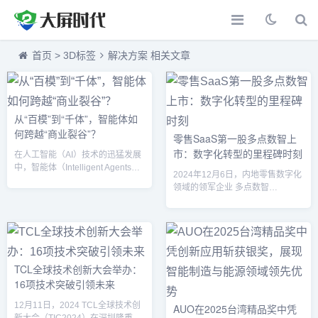
首页
>
3D标签
解决方案 相关文章
从“百模”到“千体”，智能体如
何跨越“商业裂谷”？
零售SaaS第一股多点数智上
市：数字化转型的里程碑时刻
在人工智能（AI）技术的迅猛发展
中，智能体（Intelligent Agents）
2024年12月6日，内地零售数字化
正从初期的单一功能模型（“百
领域的领军企业 多点数智
模”）迈向更复杂、更全面的多功能
（Dmall） 正式在香港交易所挂牌
应用（“千体”）。然而，尽管智能
上市，成为中国零售SaaS第一
体在技术上取得了突破，如何将其
股。这一标志性事件，不仅彰显了
从实验室中的概念推向广泛的商业
零售科技的巨大潜力，更为中国数
应用仍然面临着巨大挑战。特别是
字化转型按下了“加速键”。行业领
如何跨越被业内称为“商业裂谷”的
军者：定义零售数字化新标准自
TCL全球技术创新大会举办：
鸿沟，成为当前智能体发展的关键
2015年成立以来，多点数智始终致
16项技术突破引领未来
问题。智能体的“百模”到“千体”的演
力于用科技赋能零售企业。其自主
进“百模”和“千体”是对智能体应用从
研发的 Dmall OS系统，横跨采
12月11日，2024 TCL全球技术创
AUO在2025台湾精品奖中凭
初...
购、供应链、门店运营、全渠道销