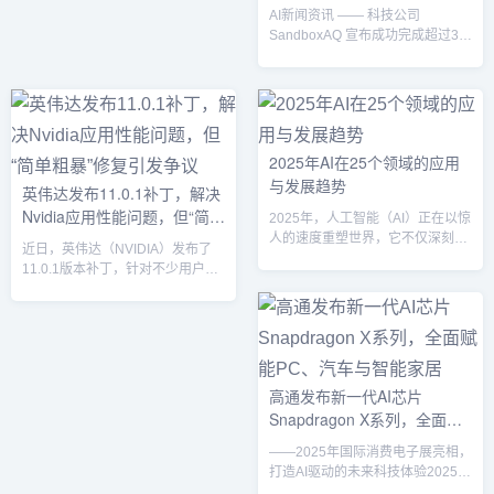
下。新的搜索环境下的挑战自谷
的创新
为端侧设备量身定制的全模态理解
AI新闻资讯 —— 科技公司
歌...
模型M...
SandboxAQ 宣布成功完成超过3亿
美元的融资，进一步推动其大型量
化模型（LQM）以及其他人工智能
应用的研发。这一轮融资由Fred
Alger Management、T. Rowe
Price 和 Breyer Capital等知名投资
机构领投，使得公司的估值达到了
2025年AI在25个领域的应用
53亿美元。与传统的大型语言模型
与发展趋势
英伟达发布11.0.1补丁，解决
（LLM）不同，SandboxAQ的
Nvidia应用性能问题，但“简单
LQM专注于解决复杂的科学、商
2025年，人工智能（AI）正在以惊
业...
粗暴”修复引发争议
人的速度重塑世界，它不仅深刻改
近日，英伟达（NVIDIA）发布了
变了我们的生活方式，还在商业、
11.0.1版本补丁，针对不少用户反
科技、医疗等25个核心领域掀起了
映的游戏性能下降问题进行了修
革命性的变革。从量子计算到教育
复。此次更新引发了广泛关注，虽
革新，再到气候保护，AI展现了其
然成功缓解了问题，但英伟达的修
无穷的潜力和广泛的应用场景。以
复方法却被部分用户和专家认为是
下是2025年AI在25个关键领域的
“简单粗暴”，未能彻底解决根本问
最新应用与发展趋势：1. AI代理：
题。性能问题背后的“游戏滤镜”问
高通发布新一代AI芯片
数字化的贴心伙伴AI代理正成为个
题的根源出现在Nvidia应用程序的
Snapdragon X系列，全面赋
人生活中的得力助手，能够管理日
“游戏滤镜”功能上。很多用户在安
程、预订服务、分析数据，并提出
能PC、汽车与智能家居
装该应用程序后，发现游戏帧率出
——2025年国际消费电子展亮相，
决策建议，使日常...
现了明显下降，特别是在运行一些
打造AI驱动的未来科技体验2025年
图形密集型游戏时，性...
1月6日，全球领先的半导体公司高