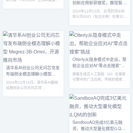
新大会（TIC2024）在深圳隆重举
创新应用斩获银奖，展现智能
售及营销管理，已为国内外...
行。本次大会以“AI·显见未来”为主
制造与能源领域领先优势
题，汇聚了人工智能、智能终端、
2024年12月13日，台湾的顶尖科
半导体显示、新能源光伏等领域的
技公司AUO（友达光电）在第33届
尖端技术，TCL现场发布了16项技
（2025年）台湾精品奖中再度亮
术突破，为全球技术创新注入全新
相，凭借“AUO智能驾驶舱2024”、
动力。AI技术突破：多场景应用塑
“太阳能光伏模块清洁机器人
造未来本次大会上，TCL重磅发布
SunCleanBots”和“太阳能监控系统
了 “全领域全场景AI应用解决方
SunVeillance”获得银奖，彰显其在
案”，涵盖5项创新实践，包括AI智
技术创新和质量卓越方面的强大实
能操作、AI仿真、小T中控大模
力。此次获奖的三款产品分别展示
Otterly从隐身模式中走出，帮
型、...
了AUO在智能出行、可再生能源和
助企业应对AI“零点击搜索”挑
智能制造领域的领先技术。除此之
清华系AI创业公司无问芯穹发
外，AUO还提名了八款其...
战
布端侧全模态理解小模型
随着生成式人工智能（AI）在搜索
Megrez-3B-Omni，开源推向
引擎中的广泛应用，传统的搜索流
2024年12月16日，清华系AI基础
量模式正在发生剧变，许多依赖自
市场
设施创业公司无问芯穹
然流量的公司面临着严峻挑战。针
（Infinigence）宣布正式开源其端
对这一问题，奥地利初创公司
侧全模态理解小模型 Megrez-3B-
Otterly近日推出了一款创新工具，
Omni，并同步发布其纯语言版本
专注于AI搜索可见性优化（AI
Megrez-3B-Instruct。此次开源的
Search Visibility Optimization），
Megrez-3B-Omni具有强大的图
旨在帮助企业和广告代理机构提升
片、音频和文本三种模态数据处理
SandboxAQ完成3亿美元融
其在生成式搜索中的曝光度和可见
能力，成为端侧智能设备的一项重
资，推动大型量化模型(LQM)
性，尤其是在零点击搜索的环境
要技术突破。Megrez-3B-Omni：