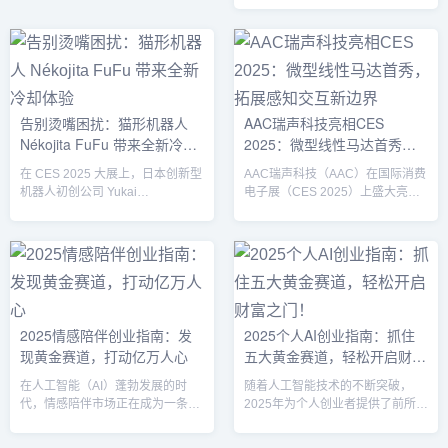
通在拉斯维加斯举行的国际消费电
子展（CES 2025）上展示了其最
新的技术创新，特别是推出了全新
的Snapdragon X系列AI芯片。此
次展会不仅展示了高通在PC、汽
车、智能家居等领域的最新技术进
告别烫嘴困扰：猫形机器人
AAC瑞声科技亮相CES
展，也彰显了其在AI芯片领域的行
Nékojita FuFu 带来全新冷却
2025：微型线性马达首秀，
业领导地位。Snapdragon X系
列：赋能PC新生态高通首次亮相...
体验
拓展感知交互新边界
在 CES 2025 大展上，日本创新型
AAC瑞声科技（AAC）在国际消费
机器人初创公司 Yukai
电子展（CES 2025）上盛大亮
Engineering 带来了一个颇具创意
相，全面展示了其在视觉、听觉和
的解决方案——Nékojita FuFu，一
触觉领域的感知交互技术。作为全
款模拟人类吹气降温的猫形机器
球领先的感知交互技术解决方案提
人。它专为那些对热食或饮料敏感
供商，AAC此次携多项首创自研技
的消费者设计，尤其是那些因“猫
术及一体化全链路解决方案，为智
舌”问题而苦恼的人群。这款产品不
能汽车、声学、触觉反馈、
仅在外观上可爱，更在技术上实现
XR（扩展现实）、光学等领域带
2025情感陪伴创业指南：发
2025个人AI创业指南：抓住
了突破，为人们带来了一种便捷且
来了前所未有的技术突破。极致声
现黄金赛道，打动亿万人心
五大黄金赛道，轻松开启财富
个性化的降温体验。“猫舌”问题的
学体验：从微型扬声器到Combo声
突破性解决方案“猫舌”是指舌头对
学马达在声学技术方面，AAC重点
之门！
在人工智能（AI）蓬勃发展的时
随着人工智能技术的不断突破，
热...
展示了其创新的微型化和高保真
代，情感陪伴市场正在成为一条充
2025年为个人创业者提供了前所未
技...
满潜力的黄金赛道。随着孤独经济
有的机会。AI的普及降低了技术门
的崛起、消费升级的推动以及技术
槛，为独立开发者、小团队和个人