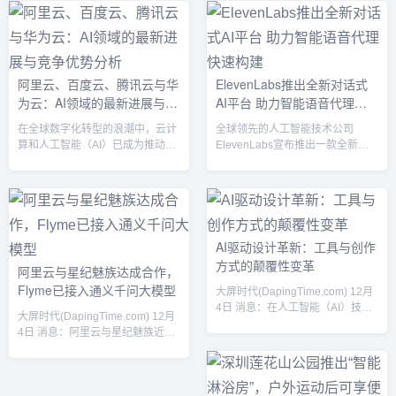
着AI技术的迅速发展，也反映了企
语言处理、智能推荐系统等多个领
业对AI应用潜力的强烈信心。随着
域，标志着腾讯在AI技术研发方面
AI技术的逐步成熟和多行业的深入
再度迈上了一个新台阶。此次技术
应用，美国正站在全球AI技术革命
发布不仅推动了腾讯在云计算、智
的前沿。投资激增的原因AI投资的
能产业以及大数据领域的布局，也
阿里云、百度云、腾讯云与华
ElevenLabs推出全新对话式
爆发性增长源于多个因素。首先，
为各行各业的数字化转型提供了强
为云：AI领域的最新进展与竞
AI平台 助力智能语音代理快
AI技术的快速进步，尤其是在机器
大助力。腾讯AI技术的新突破在此
学习、自然语言处理、计算机视觉
次发布会上，腾讯展示了几项领先
争优势分析
速构建
在全球数字化转型的浪潮中，云计
全球领先的人工智能技术公司
等领域的突破，提升了其商业...
的AI技术应用。其中，最为引人
算和人工智能（AI）已成为推动企
ElevenLabs宣布推出一款全新对
注...
业创新与发展的重要引擎。中国的
话式AI平台，旨在帮助企业更快
四大云计算巨头——阿里云、百度
速、便捷地构建智能语音代理。该
云、腾讯云和华为云，凭借各自强
平台采用先进的自然语言处理和机
大的技术优势，在AI领域展开了激
器学习技术，将极大提升客户服务
烈竞争。本文将对四大云平台在AI
和企业效率，满足不同行业对智能
技术方面的最新进展进行梳理，并
语音交互的多样化需求。随着人工
AI驱动设计革新：工具与创作
分析各自的竞争优势。1. 阿里云：
智能技术的迅猛发展，语音交互已
方式的颠覆性变革
阿里云与星纪魅族达成合作，
云计算与AI融合创新，全面布局智
经成为提升用户体验和业务效率的
Flyme已接入通义千问大模型
能化生态作为中国领先的云计算服
重要工具。ElevenLabs的新平台
大屏时代(DapingTime.com) 12月
务提供商，阿里云近年来在AI技术
为企业提供了强大的功能，支持从
4日 消息：在人工智能（AI）技术
大屏时代(DapingTime.com) 12月
上不断突破，成功将AI与云...
语音识别到自然语言处理的全链...
日新月异的发展下，设计行业正经
4日 消息：阿里云与星纪魅族近日
历一场前所未有的颠覆性变革。无
宣布达成战略合作，Flyme操作系
论是图像设计、UI/UX设计，还是
统已成功接入阿里巴巴旗下的通义
产品原型制作，AI的融入正在极大
千问大模型。此次合作将进一步推
地提升设计效率、丰富设计创作的