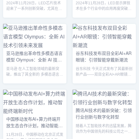
体验的未来
2024年11月28日，LED芯片技术
2024年11月28日，LED显示屏技
音频和文本，进一步推动...
核心新功能，“小宝AI助...
迎来了一系列创新突破，尤其在效
术在多个行业中的应用再度突破，
率、成本、色彩精准度以及智能应
成为推动数字广告、智能城市建设
用方面取得了显著进展。作为全球
和娱乐体验革命的核心力量。从超
照明和显示行业的核心技术之一，
高分辨率的大型广告屏到超薄、透
LED芯片正逐步改变照明、显示、
明的显示面板，LED显示屏技术正
汽车、智能设备等多个领域。随着
在实现前所未有的创新，改变着人
新材料和制造工艺的突破，LED芯
们的工作、生活和娱乐方式。随着
片不仅在能源效率和使用寿命方面
技术的不断演进，LED显示屏不仅
亚马逊推出革命性多模态语言
谷东科技发布双目全彩AI+AR
得到了提升，还在色彩表现和智能
在显示效果、色彩表现、能效和寿
模型 Olympus：全新 AI 技术
眼镜：引领智能穿戴新潮流
集成度上实现了新的飞跃。随着
命等方面取得了长足进展，还在智
5G、物联网（IoT）以及人工智能
能化、互动性和集成度上迎来了革
引领未来发展
亚马逊 在人工智能领域的最新突
谷东科技 今天正式发布了其最新创
（AI）技术的融合，LED...
命性的突破。LED显示屏技术...
破，推出了其全新的 多模态语言模
新产品——双目全彩AI+AR眼镜，
型 Olympus。这一前沿技术将推动
一款结合 人工智能 和 增强现实
人工智能向更高水平发展，通过融
（AR）技术的智能穿戴设备。该
合 文本、图像、视频 等多种数据
眼镜采用双目全彩显示、强大的 AI
输入，Olympus 有望在电商、智能
计算能力以及轻便的设计，旨在为
助手、内容生成等多个领域带来革
消费者和专业领域用户带来全新的
命性的改变。Olympus：打破传统
智能互动体验。凭借其先进的技术
腾讯AI技术的最新突破：引领
语言模型的界限与传统的自然语言
和广泛的应用前景，谷东科技的这
行业创新与数字化转型
中国移动发布AI+算力终端开
处理（NLP）模型不同，Olympus
款眼镜预计将在 智能穿戴、娱乐、
放生态合作计划，推动智能终
是一个 多模态语言模型，意味着它
教育 和 工业应用 等多个行业引发
随着人工智能技术的迅猛发展，腾
不仅能够处理文字，还可以理解和
技术革命。双目全彩AI+AR眼镜的
端新时代
讯作为中国领先的科技公司之一，
11月28日，中国移动在北京正式发
分...
创新亮点1. 双...
持续推动AI技术在各个行业的深度