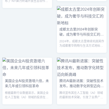
布了“AI+算力终端开放生态合作计
应用。从医疗到金融、从元宇宙到
划”，旨在联合产业上下游，构建开
自动驾驶，腾讯AI不仅为各行各业
放、共赢的智能终端生态，推动AI
提供了智能化解决方案，更加速了
技术和算力资源的普及应用，助力
数字化转型的步伐。本文将全面解
5G时代的智能化发展。该计划旨在
析腾讯在人工智能领域的最新进
通过开放算力资源、AI能力和合作
展，帮助你了解腾讯如何利用AI技
伙伴生态，推动智能终端产业链的
成都太古里2024年创新突
术引领未来趋势。1. 腾讯AI开放平
协同创新。中国移动表示，将基于
破，成为奢华与科技交汇的新
台升级：更强大的开发者支持在
其广泛的5G网络覆盖及领先的算力
2024年，腾讯宣布对其AI开放平台
地标
技术，聚合产业伙伴，共同推进AI
2024年，成都太古里继续巩固其作
进行全面升级。此次升级将腾...
与算力结合的新型智能终端的开发
为成都奢华购物与生活方式地标的
和推广，推动算力下沉...
地位，通过一系列创新举措，推动
了商业零售与科技的深度融合。从
全球首发的智能珠宝到全新品牌体
验空间的开设，成都太古里正在为
消费者带来前所未有的沉浸式购物
体验，并进一步提升了其在国际时
尚与奢侈品市场的影响力。1. 开设
美国企业AI投资激增六倍，未
腾讯AI最新进展：突破性技术
全球首个智能珠宝体验区，创新奢
来几年或引领科技革命
发布，推动数字化转型迈向新
华购物体验2024年，成都太古里推
出了全球首个智能珠宝体验区，结
高峰
根据最新行业数据显示，美国企业
腾讯宣布其在人工智能（AI）领域
合尖端科技与奢华设计，为消费...
在人工智能（AI）领域的投资在过
的最新技术突破，引发了业界广泛
去一年里激增了六倍，达到创纪录
关注。腾讯AI团队发布了几项重要
的数百亿美元。这一趋势不仅标志
的创新成果，涵盖深度学习、自然