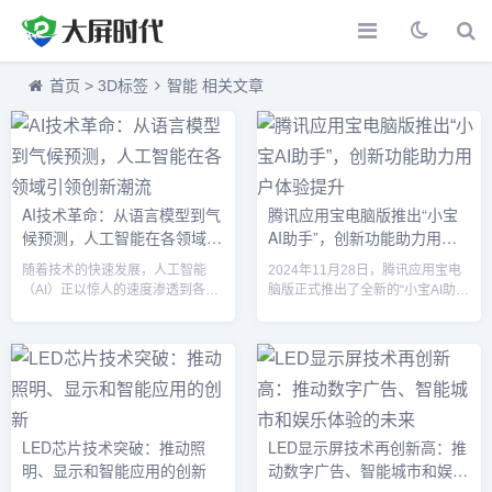
首页
>
3D标签
智能 相关文章
AI技术革命：从语言模型到气
腾讯应用宝电脑版推出“小宝
候预测，人工智能在各领域引
AI助手”，创新功能助力用户
领创新潮流
体验提升
随着技术的快速发展，人工智能
2024年11月28日，腾讯应用宝电
（AI）正以惊人的速度渗透到各个
脑版正式推出了全新的“小宝AI助
行业，推动着从医疗、金融到气候
手”功能。这一创新工具不仅为用户
变化等多领域的变革。近期，全球
提供更为智能和便捷的应用管理体
科技巨头纷纷发布了最新的AI产品
验，还通过集成人工智能技术，让
和服务，标志着AI技术在应用广度
用户能够享受更加个性化、自动化
和深度上的进一步扩展。1. 谷歌推
的操作服务。此次发布的“小宝AI助
出PaLM 3，多模态能力突破传统
手”预计将在应用宝的生态系统中产
谷歌发布的最新AI语言模型PaLM
生广泛影响，提升应用下载、更
LED芯片技术突破：推动照
LED显示屏技术再创新高：推
3不仅增强了传统的文本理解能
新、管理等各个环节的效率和便捷
明、显示和智能应用的创新
动数字广告、智能城市和娱乐
力，还在多模态技术上做出了突
度。小宝AI助手亮相：智能管理的
破。PaLM 3可以同时处理图像、
全新方式作为腾讯应用宝电脑版的