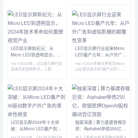
23%，达到创纪录的87亿美
元。这一增长背后，是户外数字
广告牌的全面升级与影视虚拟制
作棚的井喷式扩张。在纽约时代
广场，一块面积超过2000平方
米的裸眼3D LED屏刚刚刷新了
吉尼斯世界纪录；而在好莱坞，
超过60%的绿幕影棚已替换为
LED虚拟背景墙。业内分析师指
LED显示屏新纪元：从
LED显示屏行业迎来Micro
出，LED显示屏正从“显示工具”
Micro LED到透明显示，
LED量产元年：从户外广告
进化为“空间交互媒介”，其单位
2024年技术革命如何重塑
到虚拟影棚的颠覆性变革
面积产值较五年
<br />2024年，LED显示屏行业
<br />2024年被业界视为Micro
视觉产业
迎来历史性转折点。三星、
LED显示技术的“量产元年”。最
LG、京东方等巨头相继宣布
新行业报告显示，随着巨量转移
Micro LED产线良率突破99%的
良率提升至99.999%以上，三
关键节点，而苹果手表率先采用
星、苹果、京东方等头部厂商的
Micro LED面板的消息更让整个
Micro LED生产线已实现小批量
产业链沸腾。据《华尔街日报》
出货。与传统的LCD和OLED相
获得的供应链数据，Micro LED
比，Micro LED在亮度、响应速
芯片成本在过去12个月中下降
度和功耗方面具有压倒性优势，
了42%，远超行业年初预测的
尤其是在户外强光环境下，其亮
25%。这意味着，曾经被视为
度可达20000nit以上，且寿命超
LED显示屏2024年十大突
独家深度 | 算力基建吞噬巨
“天价”的Micro LED电视，零售
过100000小时。业内分析师指
破：从Micro LED量产到AI
资：Alphabet举债250亿，
价有望在2025年降至
出，今年
驱动数字户外广告的革命性
软银质押OpenAI股权撬动
<br />2024年，LED显示屏行业
当人工智能从技术突破全面转入