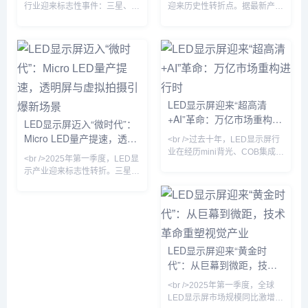
命
视觉产业
行业迎来标志性事件：三星、
迎来历史性转折点。据最新产业
LG与国内龙头利亚德几乎同步
链报告，三星、索尼与京东方相
宣布Micro LED显示屏良率突破
继宣布Micro LED芯片良率突破
95%，成本较两年前下降
99.9%，单颗成本下降40%，这
60%。这意味着曾被视作“下一
意味着困扰行业十年的“量产魔
代显示技术”的Micro LED，正式
咒”正式解除。与传统的LCD和
从实验室走向规模化商用。与传
OLED相比，Micro LED在亮
统的LCD和OLED相比，Micro
度、寿命和响应速度上实现了数
LED显示屏迎来“超高清
LED在亮度、响应速度和寿命上
量级提升，尤其是在户外强光环
+AI”革命：万亿市场重构进
具有压倒性优势，尤其适合户外
境下，其20000尼特以上的峰值
LED显示屏迈入“微时代”：
强光环境下的超高清显示。业内
亮度让画面依然清晰锐利。业内
行时
Micro LED量产提速，透明
<br />过去十年，LED显示屏行
分析师指出，随着巨量转移技
专家指出，Micro L
屏与虚拟拍摄引爆新场景
业在经历mini背光、COB集成封
<br />2025年第一季度，LED显
装等多次技术迭代后，终于迎来
示产业迎来标志性转折。三星、
真正的“代际跃迁”。2025年，三
LG与国内头部厂商京东方、利
星、索尼与国内京东方、利亚德
亚德几乎同步宣布Micro LED芯
相继宣布Micro LED芯片良率突
片良率突破99.99%，巨量转移
破99.99%，像素点间距进入
效率提升至每小时200万颗。这
P0.3以下微米级时代。这意味
意味着困扰行业十年的“成本悬
着，LED显示屏首次能在保持无
崖”开始松动——以P0.4以下间
LED显示屏迎来“黄金时
缝拼接优势的同时，实现堪比
距产品为例，单位面积造价较去
代”：从巨幕到微距，技术
OLED的对比度与色彩表现，且
年同期下降37%，首次低于同规
功耗降低40%以上。行业分析师
革命重塑视觉产业
格OLED商用拼接屏。行业分析
<br />2025年第一季度，全球
指出，Micro LED的量
师指出，Micro LED不再是“概念
LED显示屏市场规模同比激增
玩具”，其超高亮度、