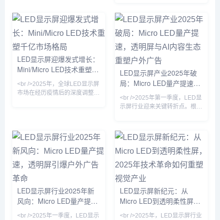
尺寸商用显示器的成本拉低至传
显示屏市场规模已突破800亿美
统方案的60%。与此同时，Mini
元，年复合增长率保持在12%以
LED背光技术加速向中端市场渗
上。其中，Mini LED背光技术
透，75英寸电视价格首次跌破
加速渗透至高端电视、笔记本电
万元大关。行业分析师指出，这
脑和车载显示领域，而Micro
不仅是像素间距的缩小，更意味
LED则凭借其高亮度、低功耗和
着LED显示从“户外广告牌”向“超
LED显示屏迎爆发式增长：
超长寿命的优势，成为苹果、三
高清家庭影院”的边界消融。<br
Mini/Micro LED技术重塑千
星、索尼等巨头竞相布局的下一
LED显示屏产业2025年破
/><br />国
代显示技术。业内专家指出，随
亿市场格局
局：Micro LED量产提速，
<br />2025年，全球LED显示屏
着巨量转移良率突破99.9%，
透明屏与AI内容生态重塑户
市场在经历疫情后的深度调整期
Micr
<br />2025年第一季度，LED显
后，迎来强劲复苏。据行业最新
外广告
示屏行业迎来关键转折点。根据
数据显示，中国LED显示屏市场
最新产业链调研，Micro LED芯
规模已突破1500亿元人民币，
片的巨量转移效率较去年同期提
同比增长18.6%，其中小间距及
升200%，良率突破99.9%，推
Micro LED产品增速高达45%，
动单位制造成本下降约30%。三
成为拉动市场增长的核心引擎。
星、LG及国内头部厂商京东
在政策端，“新基建”与“百城千
方、利亚德相继发布消费级
屏”项目持续落地，户外超高清
Micro LED透明电视，像素间距
显示需求激增；在技术端，
突破0.3mm，亮度达到
Mini/Micro LED芯片制造工艺良
10000nits，在强光环境下依然
LED显示屏行业2025年新
LED显示屏新纪元：从
率突破至99.9%，驱
保持高对比度。与此同时，
风向：Micro LED量产提
Micro LED到透明柔性屏，
COB（板上芯片）封装技术加
速，透明屏引爆户外广告革
2025年技术革命如何重塑
速渗透
<br />2025年一季度，LED显示
<br />2025年，LED显示屏行业