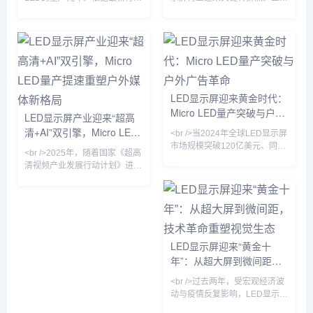
报道，三星、LG以及国内厂商
星、索尼与京东方相继发布采用
京东方、华灿光电纷纷在巨量转
Micro LED芯片的新一代商用显
移技术上取得关键突破，将
示产品，像素间距首次突破P0.3
Micro LED芯片的良率提升至
以下，亮度达到10,000尼特以
99.99%以上。这意味着LED显
上，相较传统OLED在户外强光
示屏的分辨率首次全面超越
下的可视性提升近4倍。与此同
OLED，像素间距可以缩小至
时，国内厂商利亚德与洲明科技
LED显示屏迎来黄金时代：
0.3毫米以下，在高端商显、车
宣布其Micro LED巨量转移良率
Micro LED量产突破与户外
载显示和可穿戴设备上实现了
已超过99.99%，使得单位成本
LED显示屏产业迎来“超高
“无拼接缝”的视觉体验。与此同
较两年前下降约60%。行业分析
广告革命
清+AI”双引擎，Micro LED
<br />当2024年全球LED显示屏
时，COB（板上芯片）封装技
师指出，Micro L
量产提速重塑户外媒体新格
市场规模突破120亿美元、同比
术加速普及，
<br />2025年，随着国家《超高
增速重回两位数时，行业终于确
局
清视频产业发展行动计划》进入
认了一个事实：这不是周期反
收官阶段，LED显示屏行业迎来
弹，而是技术代际切换带来的价
新一轮技术升级浪潮。工信部最
值重估。过去三年，Mini LED
新数据显示，国内超高清LED显
背光在电视和笔记本上的渗透率
示屏市场规模已突破800亿元，
从5%飙升至38%，而Micro
同比增长23%。从北京冬奥会到
LED芯片成本以每年35%的速度
杭州亚运会，从城市地标裸眼
LED显示屏迎来“黄金十
下探——三星、京东方、利亚德
3D大屏到虚拟制片影棚，LED
年”：从超大屏到微间距，
与友达的产线良率在近两个季度
显示屏正从传统的“显示工具”升
相继突破99.9%的生死线。这意
技术革命重塑视觉生态
级为“沉浸式体验载体”。值得注
<br />过去两年，受宏观经济波
味着，LED显示屏正从户外广告
意的是，今年发布的《LED显示
动与疫情反复影响，LED显示屏
牌
屏能效限定值及能效等级》新国
行业一度陷入订单萎缩、价格战