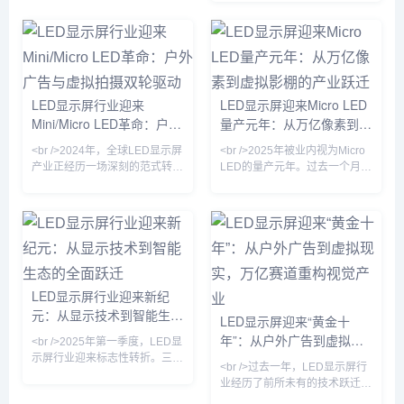
标正式实施，
加剧的困境。但进入2024年以
来，随着文旅夜游、裸眼3D、
虚拟拍摄、会议一体机等新兴场
景加速放量，LED显示屏产业明
显回暖。据行业机构预计，
2025年全球LED显示屏市场规
LED显示屏行业迎来
LED显示屏迎来Micro LED
模将突破120亿美元，同比增长
Mini/Micro LED革命：户外
量产元年：从万亿像素到虚
超15%。这背后，既有传统户外
广告屏的存量升级，更有Micro
广告与虚拟拍摄双轮驱动
拟影棚的产业跃迁
<br />2024年，全球LED显示屏
<br />2025年被业内视为Micro
LED、COB（板上芯片封装）
产业正经历一场深刻的范式转
LED的量产元年。过去一个月
等新技术的规
移。根据近期十篇行业深度报道
内，三安光电与华星光电联合宣
的综合分析，传统的SMD（表
布其Micro LED芯片良率突破
面贴装）与COB（板上芯片）
99.99%，而利亚德在其北京工
技术格局已被彻底打破，
厂正式启用了全球首条全自动巨
Mini/Micro LED技术从实验室加
量转移产线，单班产能达到
速走向量产线，成为驱动市场增
3000片晶圆。这标志着困扰行
长的核心引擎。多家头部厂商如
业十余年的“巨量转移”与“缺陷修
LED显示屏行业迎来新纪
利亚德、洲明科技、艾比森在
复”两大痛点首次在量产层面得
元：从显示技术到智能生态
2024年半年报中披露，Mini
到解决。与此同时，京东方在成
LED显示屏迎来“黄金十
LED订单同比增长超过300%，
都的Micro LED试验线成功点亮
的全面跃迁
年”：从户外广告到虚拟现
<br />2025年第一季度，LED显
而Micro LED的像素间距已突破
了1.27英寸、3175PP
实，万亿赛道重构视觉产业
示屏行业迎来标志性转折。三
P
<br />过去一年，LED显示屏行
星、LG与京东方相继宣布Micro
业经历了前所未有的技术跃迁。
LED芯片良率突破99.9%，将大
据最新行业数据显示，全球LED