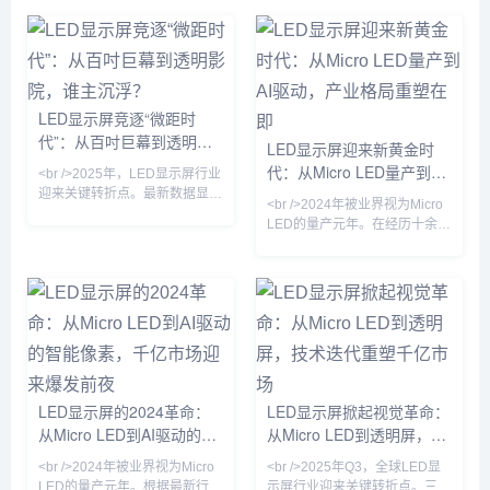
源社区，成为全球3D设计
广泛应用于电影制作、视频
计等领域，Cinema 4D 都
景SketchUp 最早由 @Last
师、动画师、游戏开发者和
游戏开发、虚拟现实 (VR)、
以其强大的集成性和高效的
Software 于 20...
艺术家的首选工具之一。
增强现实 (AR) 和交互式3D
工作流而闻名。...
Blender以其完全免费的开
应用的开发中。Maya 的核
源模式受到广泛赞誉，不仅
心功能3D建模多边形建模：
支持个人用户自由使用，也
Maya 提供强大的多边形建
LED显示屏竞逐“微距时
被广泛应用于游戏开发、影
模工具，可以创建复杂的
代”：从百吋巨幕到透明影
视特效、产品设计、虚拟现
3D...
LED显示屏迎来新黄金时
实等多个领域。核心功...
院，谁主沉浮？
代：从Micro LED量产到AI
<br />2025年，LED显示屏行业
驱动，产业格局重塑在即
迎来关键转折点。最新数据显
<br />2024年被业界视为Micro
示，全球小间距LED市场规模突
LED的量产元年。在经历十余年
破80亿美元，年增长率达
实验室钻研后，三星、友达、京
23%，而Micro LED技术正式从
东方等头部厂商终于将Micro
实验室走向量产线，三星、
LED像素间距压缩至P0.3以下，
LG、京东方等巨头相继推出像
并成功解决巨量转移的良率瓶
素间距低于0.3mm的商用产品。
颈。据最新供应链报告，苹果公
行业分析师指出，传统DIP直插
司新一代Apple Watch将率先搭
式LED已基本退出室内应用，
载Micro LED屏幕，这标志着该
COB（板上芯片）与MIP（微缩
技术从商用大屏向消费电子渗透
化封装）技术路线之争进入白热
的关键转折。与此同时，Mini
LED显示屏的2024革命：
LED显示屏掀起视觉革命：
化。与此同时，LED电影屏通过
LED背光技术持续下探成本，在
DCI认证
从Micro LED到AI驱动的智
从Micro LED到透明屏，技
75英寸以上大
能像素，千亿市场迎来爆发
术迭代重塑千亿市场
<br />2024年被业界视为Micro
<br />2025年Q3，全球LED显
前夜
LED的量产元年。根据最新行业
示屏行业迎来关键转折点。三