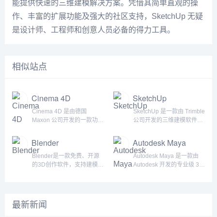
能提供快速的三维建模解决方案。凭借其简单直观的操
作、丰富的扩展功能及强大的社区支持，SketchUp 无疑
是设计师、工程师和创意人员必备的得力工具。
相似站点
Cinema 4D
SketchUp
Cinema 4D 是由德国
SketchUp 是一款由 Trimble
Maxon 公司开发的一款功能
公司开发的三维建模软件，
强大的三维建模、动画、渲
广泛应用于建筑、室内设
染和运动图形制作软件。自
计、景观设计、城市规划、
Blender
Autodesk Maya
发布以来，Cinema 4D 因
工程设计以及其他各种三维
其直观的界面、强大的功
建模领域。作为一款功能强
Blender是一款免费、开源
Autodesk Maya 是一款由
能、以及广泛的应用性，成
大且易于使用的建模工具，
的3D创作软件，支持建模、
Autodesk 开发的专业级 3D
为了全球创意工作者，尤其
SketchUp 通过直观的界面
雕刻、纹理绘制、动画、渲
建模、动画、渲染 和 特效
是数字艺术家、动画师、视
和灵活的操作，深受设计
染、视频编辑等多种功能。
制作软件。自1998年发布以
觉特效师、和设计师的首选
师、建筑师和工程师的喜
自1995年首次发布以来，
来，Maya 成为了影视、游
工具。无论是在影视后期制
爱。无论是初学者还是专业
Blender凭借强大的功能、
戏、动画、建筑可视化等多
最新新闻
作、广告制作、游戏开发，
人士，都能够迅速上手并创
灵活的插件生态和活跃的开
个行业的标准工具之一。它
还是在建筑可视化、产品设
建精细的三维模型。历史背