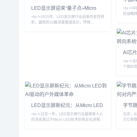
资本
LED显示屏迎来“量子点+Micro
<br 
LED”革命：从户外广告到元宇宙
的战略
<br />2025年，LED显示屏行业迎来历史性转
的视觉新纪元
GPU的
折。最新的10篇深度报道显示，传统
家头部
COB（板上芯片）与新兴量子点（QD）技术
调整了叙
的结合，正在重新定义“显示质量”。三星、索
数”作为
尼、利亚德等头部厂商相继发布基于Micro
统、云
LED（微发光二极管）的透明屏与柔性屏，其
际转化率。
峰值亮度突破10000尼特，色域覆盖率超越
AI芯
（Chi
BT.2020标准120%，而功耗仅为同尺寸LCD
砌转
印证。
的40%。最引人注目的是，“量子点色转换”技
<br 
术解决了
个微妙
务商与
部署，
而，最
部运营
架构下，
提升已
LED显示屏新纪元：从Micro LED
字节跳
超线性
到AI驱动的户外媒体革命
鸣为
程师指
<br />过去一年，LED显示屏行业最振奋人心
北京，8
个AI
的消息莫过于Micro LED技术的商业化进程显
万亿参
著加速。多家头部面板厂商相继宣布其Micro
经悄悄
LED生产线进入量产阶段，良率从早期的不足
万亿。
50%提升至接近90%。这意味着曾经高高在
正在讨