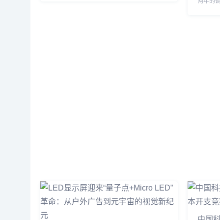
两年的
素间距首次突破0.3毫米，亮度达到10,000尼
告，市场
特，功耗较传统OLED降低40%。更关键的
18%。
是，此前困扰行业的巨量转移良率问题已从
赁、商
99.9%提升至99.99%，这意味着Micro LED
振。在中
电视价格有望在两年内下探至万元级。与此同
业订单排
时，国内厂商利亚德与洲明科技宣布，
游景气
LED（
成为市
中国科