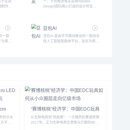
基于先进
一、平台概述堆友是由Alibaba
用户提供
功能AI对话写作讯飞写作支持与用户
稿制作工
Design团队精心打造的设计师全成
的故事情
进行智能对话，帮助快速生成各类文
快速、高
长周期服务平台，专为设计师提供品
帮助用户
档内容。无论是起草报告，还是编写
无论是商
质、效率、技能、成就、收入等五大
作时遇到
邮件，只需简单指令，AI就能根据需
演还是日
核心价值的全方位服务。平台通过深
对话编排
求自动生成草稿，为用户节省时间，
豆包AI
凭借其强
入研究设计师的多样化需求，致力于
提升写作效...
设计，帮
为设计师提供便捷、高效、创新的设
的一款
豆包AI 是由字节跳动推出的一款综合
PPT演
计工具和资源，帮助设计师在职业发
于为用户
性人工智能智能体平台，旨在为用户
、智能内
展中持续成长，最终实现更高的收入
信息查询
提供多样化的智能服务，涵盖知识问
能，极大
和成就。堆友不仅为专业设计师提供
工智能领
答、文本生成、语言理解、视频生成
率和质
了高品质的设计资源，还针对运营工
问采用了
等多个领域。豆包AI的前身为字节跳
力助手。
友、学生小白、社交达人等不同用户
然语言处
动内部孵化的项目 Grace，经过多次
群体，提...
统搜索引
迭代和升级，最终在2023年8月正式
更为精准
以豆包AI的形式推出，成为企业和个
对话体
人用户的智能助手。豆包AI的海外版
的中文处
本命名为 cici，进一步扩展了其全球
是其卓越
化应用潜力。功能和特点1. 多模态能
阿里巴巴
力豆包AI具备强大...
ro
“赛博核桃”经济学：中国EDC玩具
广告新纪
如何从小众圈层走向亿级市场
技术的分水
从生鲜电商到“铁疙瘩”：一次偶然的赛道转换
东方不约
2017年，正为生鲜电商生意焦头烂额的90后
icro
创业者钱正阳，在海外网站上偶然刷到一段金