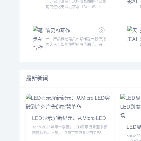
一、公司画像：从科研基因到产业重
玩转AI。产品功能：AI作图：用户可
构的进化史深度求索（DeepSeek）
以通过文字描述生成各种风格的图
成立于2022年，是一家以“极致效率”
片，满足不同创作需求。Prompt社
为核心理念的人工智能公司，创始团
区：为用户提供一个分享和交流AI提
队由清华大学、北京大学等顶尖高校
示词的平台，帮助大家更...
笔灵AI写作
的AI科学家与微软、谷歌等科技巨头
的工程专家组成。公司成立之初即获
一、产品概述笔灵AI写作是一款依托
得红杉中国、高瓴资本等机构超5亿
强大人工智能模型的写作助手，旨在
美元A轮融资，估值突破30亿美元，
帮助用户高效提升写作效率和质量，
创下中国AI初创企业融资速度纪录。
让创作更加轻松、愉悦。通过深入分
核心定位：技术信仰：专注通用人工
析文本、智能改写与续写，笔灵AI写
智能（AGI）技术研发与商业化...
作不仅能优化现有的内容，还能拓展
创作思路，提升作品的连贯性和吸引
最新新闻
力。其强大的人工智能模型汇聚了海
量数据资源，构建了广泛的学习库，
持续更新优化，以确保生成的文本具
有精确度、趣味性和丰富性，满足不
同用户群体的多样化需求。二、核心
功能特点智能...
LED显示屏新纪元：从Micro LED
突破到户外广告的智慧革命
LED
<br />2025年第一季度，LED显示行业迎来标
Mic
志性转折。三星、LG与京东方相继在CES上
<br /
展示了基于Micro LED技术的透明显示屏，像
重塑