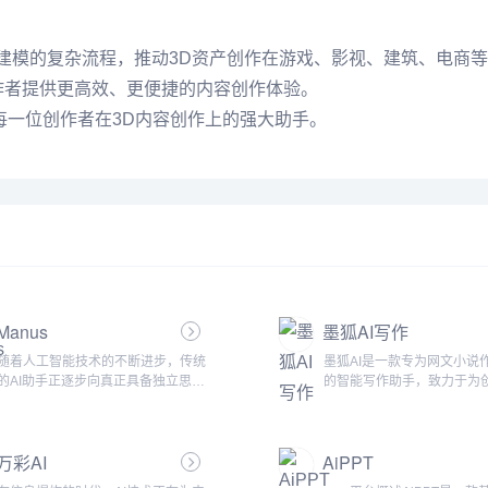
3D建模的复杂流程，推动3D资产创作在游戏、影视、建筑、电商等
创作者提供更高效、更便捷的内容创作体验。
为每一位创作者在3D内容创作上的强大助手。
Manus
墨狐AI写作
随着人工智能技术的不断进步，传统
墨狐AI是一款专为网文小说
的AI助手正逐步向真正具备独立思考
的智能写作助手，致力于为
和决策能力的全能智能体进化。近
供全方位的写作支持。无论
日，一支中国研发团队震撼发布了全
新手还是资深作者，墨狐AI
球首款AI Agent产品——Manus。作
你在创作过程中轻松应对情
万彩AI
AiPPT
为一款兼具智能思考与高效执行的全
人物设定、语言润色等写作
能AI Agent，Manus不仅能够为用户
升创作效率和小说质量。核