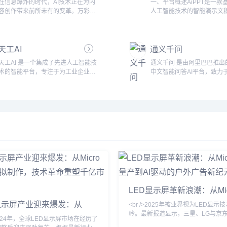
在信息爆炸的时代，AI技术正在为内
一、平台概述AiPPT是一款
提供精准的思维辅助，更能在工作和
能剧情生成墨狐AI可以根据
容创作带来前所未有的变革。万彩AI
人工智能技术的智能演示文
生活中“交付成果”，实现从“想”到“做”
的基本设定，自动生成丰富
作为一款强大的AI内容创作工具合
具，致力于为用户提供一种
的无缝衔接。突破性性能与核心优势
节、场景描述和人物对话，
集，正是应对这一时代挑战而生。它
效且专业的PPT制作体验。
Manus在最新的GAIA基准测试中取
快速构建小说框架，避免创
不仅提供AI智能写作支持，还将AI换
务演示、教育课件、项目路
得了SOT...
的“卡文”问题。人物塑造与
天工AI
通义千问
脸、照片数字人制作和AI短视频制作
常工作汇报，AiPPT都能够
墨狐AI...
等功能集成于一体，为创作者提供了
大的智能算法和用户友好的
天工AI 是一个集成了先进人工智能技
通义千问 是由阿里巴巴推出
更为广阔的创作空间。无论是文章写
助用户轻松创作出吸引眼球的
术的智能平台，专注于为工业企业提
中文智能问答AI平台，致力
作、视频创作，还是图像处理，万彩
示文稿。平台通过自动排版
供全方位的AI应用支持。通过低门槛
提供高效、准确、智能化的
AI都能通过先进的人工智能技术帮助
容填充、实时协作等多项功
的接入方式，天工AI帮助企业实现智
和服务。作为阿里巴巴在人
用户提升创作效率、拓展创作领域，
地提升了演示文稿的制作效
能化转型，提升生产效率和产品质
域的重要布局之一，通义千
解锁无限创作可能。强大的功能集
量，成为各行各业用户的得
量。平台通过其独特的三层架构和多
深度学习、大数据分析、自
成，全...
二、功...
领域应用，覆盖从底层算力到顶层应
理等先进技术，旨在突破传
用的全链条，推动人工智能在不同行
擎和问答系统的局限，提供
业的落地实施，成为企业数字化转型
且符合中文用户需求的智能
的有力助手。平台架构与功能特点1.
验。核心功能与特点1. 强大
三层架构天工AI平台的架构设计分为
理能力通义千问的最大亮点
三个层次：底层提供强大的计算资源
的中文语言处理能力，基于
支持...
自研的多模态...
LED显示屏革新浪潮：从Mic
LED量产到AI驱动的户外
显示屏产业迎来爆发：从
<br />2025年被业界视为LED显示
元
ro LED到虚拟制作，技术革命
岭。最新报道显示，三星、LG与京
>2024年，全球LED显示屏市场在经历了
千亿市场
而同地在CES及ISE展会上推出了基于M