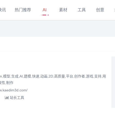
快讯
热门推荐
AI
素材
工具
创意
im,模型,生成,AI,建模,快速,动画,2D,高质量,平台,创作者,游戏,支持,用
效性,制作
.kaedim3d.com/
站长工具