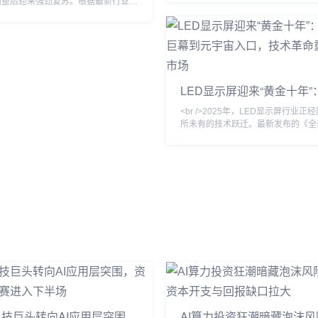
调整后迎来强劲复苏。根据最新行业报
LED技术的透明显示屏与可拉伸柔
规模预计突破150亿美元，同比增长
三星发布的110英寸无边框Micro L
这一增长背后，是户外广告、舞台租
像素间距已缩小至0.4毫米以下，峰
业显示、虚拟制作等多元场景的需求共
破4000尼特。与此同时，国内龙头
国，深圳、惠州等地的LED显示屏企
德与洲明科技宣布，其Micro LED
产已至2025年二季度，产业链上下
移良率已提升至99.999%，成本
度显著回升。值得注意的是，小间距
LED显示屏迎来“黄金十年”
P2.5以下）产品占比首次超过50%，
外巨幕到元宇宙入口，技术
场绝对主力，
<br />2025年，LED显示屏行业正
塑百亿市场
所未有的技术跃迁。最新发布的《全
示市场季度追踪报告》显示，第一季
LED显示屏出货量同比增长23%，
Mini/Micro LED产品占比首次突破
增长最快的细分赛道。多家头部厂商
询的论坛上透露，Micro LED芯片
至99.99%，成本较三年前下降70
本只存在于实验室的“像素级自发光”
技巨头转向AI应用层突围，
AI算力投资狂潮暗藏泡沫