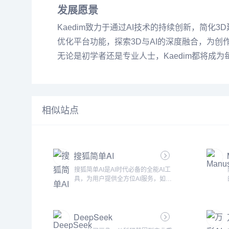
发展愿景
Kaedim致力于通过AI技术的持续创新，简化
优化平台功能，探索3D与AI的深度融合，为
无论是初学者还是专业人士，Kaedim都将成
相似站点
搜狐简单AI
搜狐简单AI是AI时代必备的全能AI工
具，为用户提供全方位AI服务，如AI
绘图、AI写作、AI在线图片处理。提
供海量图片制作设计模板：电商图，
logo设计，证件照，智能抠图，图片
DeepSeek
高清修复，一键去水印，一键换背景
等各种应用场景。新手小白也能轻松