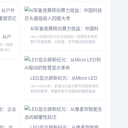
性屏，其中
属指尖陀螺的视频。那个在指尖高速旋转、发
ED电视，
出机械声响的小物件，在瞬间为他提供了一种
值亮度突
奇特的解压感。“当时就觉得这种东西太有意
企业利亚
思了。”钱正阳在接受《天下网商》专访时回
芯片巨量转
忆道，“这种金属、会转、能响的EDC玩具，
AI军备竞赛转向算力效益：中国科
一看到就有一种莫名的吸引力。”这一偶然发
技巨头面临投入回报大考
现，最终导向了一次彻底的职业转向...
：从户
<br />中国科技行业正在经历一场前所未有的
革命重
算力军备竞赛。从阿里、字节跳动到百度和腾
经历一场前
讯，各大巨头在AI基础设施上的资本开支已攀
球LED显
升至历史最高水平。然而，随着英伟达高端芯
度全球
片出口管制收紧以及国内替代方案尚未完全成
其中
熟，一个尖锐的问题开始浮现：这场巨额投入
15%，成为
究竟何时能够转化为可持续的商业模式？站长
在集邦咨
之家ChinaZ.com的最新产业动态显示，行业
良率已提升
LED显示屏新纪元：从Micro LED
焦点正从“抢卡”转向“算力利用率”，这标志着
%，这让原
到AI驱动的智慧显示革命
中国AI发展进入了一
技术，
<br />2025年，全球LED显示屏市场迎来前所
未有的繁荣。根据多家行业媒体的最新报道，
中国LED显示屏出口额同比增长超过35%，
而Micro LED技术正式从实验室走向量产，成
为高端显示市场的“新宠”。与此同时，AI与
LED显示技术的深度融合，正在重塑数字户外
媒体、商业显示乃至车载显示的应用场景。从
P0.4超微间距到透明柔性屏，从裸眼3D到虚
风险：企
LED显示屏新纪元：从像素到智能
拟制片，LED显示屏已不再仅是显示设备，而