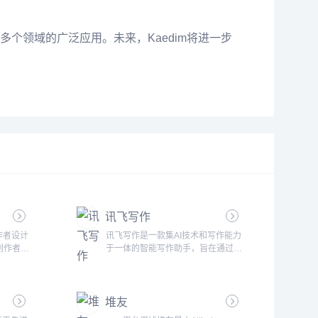
多个领域的广泛应用。未来，Kaedim将进一步
讯飞写作
作者设计
讯飞写作是一款集AI技术和写作能力
创作者提
于一体的智能写作助手，旨在通过强
你是小说
大的人工智能支持，提高工作效率和
都能帮助
创作质量。无论是日常办公文档、创
节编排、
意写作、内容编辑，还是专业报告、
堆友
难题，提
会议纪要等，讯飞写作都能为用户提
心功能智
供精准、高效的写作解决方案。核心