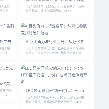
生态的颠覆性跃迁
是成为智
头在人工智
<br />2024年，LED显示屏行业迎来了一场静
千亿美
默的革命。据行业最新报道，Micro LED（微
的速度增
发光二极管）的巨量转移技术良率首次突破
服务商争
99.9%，这意味着困扰业界十年的成本壁垒开
GPU订
始崩塌。三星、索尼以及中国厂商京东方、三
上，阿
安光电均在近日发布了新一代Micro LED显示
余力地购
屏，像素间距首次下探至0.1毫米以下，亮度
。表面上
超过10,000尼特，对比度接近无限。一位参
户外广告
AI巨头角力与行业变局：从万亿参
军备竞
与测试的工程师向记者透露：“在阳光下观看
数竞赛到硬件落地
如此
Mi
迎来技术拐
一、万亿参数时代开启，巨头竞逐模型规模新
D芯片良率
高度人工智能产业正经历一场前所未有的算力
小时200
与参数规模的军备竞赛。据字节跳动内部人士
。三星、
透露，该公司正讨论训练参数规模超过5万亿
一代
的大语言模型，这一数字将超越国内现有最大
P0.3以
模型——阿里巴巴通义千问的2.4万亿和月之
示。与此
暗面Kimi K3的2.8万亿参数，成为中国AI模型
加速渗
规模的新标杆。该项目由Seed Foundation负
70亿美
次超过
责人项亮主导，目前尚处早期阶段，涉及预训
练、数据准备...
LED显示屏迎来‘纳米时代’：Micro
撕开了微
LED量产提速，户外广告牌开启像
，在截至
<br />2025年第三季度，LED显示屏行业迎来
软贡献了
素革命
标志性转折。据最新供应链数据显示，Micro
营收的
LED芯片的巨量转移良率首次突破99.9%，核
今年3月