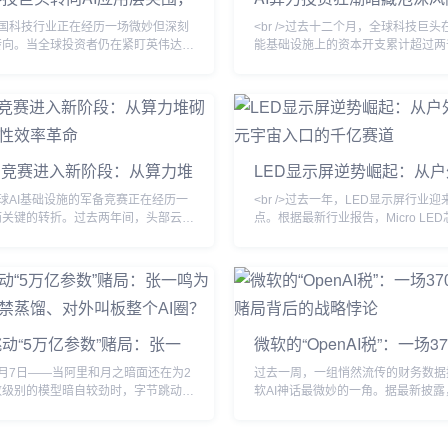
开支竞赛进入下半场
业资本开支与回报缺口拉大
/>中国科技行业正在经历一场微妙但深刻
<br />过去十二个月，全球科技巨
转向。当全球投资者仍在紧盯英伟达
能基础设施上的资本开支累计超过两
供货排期与数据中心建设进度时，多
元，这一数字仍在以季度环比两位数
互联网公司在本季度财报电话会上悄然
长。从微软、谷歌到亚马逊，各大云
事口径：不再将“千卡集群”或“万亿参
相建设超大规模数据中心，英伟达的
首要卖点，转而强调AI功能在广告系
单排期已延伸至2026年。中国市场
计算、本地生活服务等核心业务中的实
里、百度、字节跳动等企业同样不遗
<br /><br />这一变化与站长之家
入AI芯片，服务器供应链满负荷运转
片竞赛进入新阶段：从算力堆
LED显示屏逆势崛起：从
naZ.com）近期监测到的产业数据相互
看，这是一场关于未来算力主导权的
向系统性效率革命
到元宇宙入口的千亿赛道
根据
赛，但越来越多的分析师开始追问：
/>全球AI基础设施的军备竞赛正在经历一
<br />过去一年，LED显示屏行业
而关键的转折。过去两年间，头部云服
点。根据最新行业报告，Micro LE
大型科技企业竞相追逐百万卡级集群的
突破99.9%，巨量转移效率提升至每
将模型参数规模推至十万亿级别。然
万颗，推动单位成本同比下降42%
新发布的行业基准测试与头部企业的内
索尼、利亚德等头部厂商相继推出新
数据揭示了一个警示信号：在现有主流
Micro LED商用显示屏，像素间距突破
GPU集群的线性扩展所带来的性能
下，实现真正意义上的“无拼接缝”显
明显放缓，而能耗成本与互联延迟正以
同时，COB（板上芯片）封装技术
动“5万亿参数”赌局：张一
微软的“OpenAI税”：一场3
速度攀升。多位芯片设计领域的资深工
透，在P1.2以下小间距市场占比首
何对内严禁蒸馏、对外叫板整
元赌局背后的战略悖论
出，单纯依赖晶体管密度和制程
50%，彻
月7日——当阿里和月之暗面还在为2
过去一周，一组悄然流传的财务数据
圈？
数级别的模型暗自较劲时，字节跳动已
软AI神话最微妙的一角。据最新披露
将靶心瞄准了一个近乎疯狂的数字：5
2026年6月的财年中，OpenAI为微
据知情人士向本刊确认，字节跳动内部
约241亿美元收入，占微软AI业务总
论训练一个参数规模超过5万亿的大语
70%。而微软CEO萨蒂亚·纳德拉在