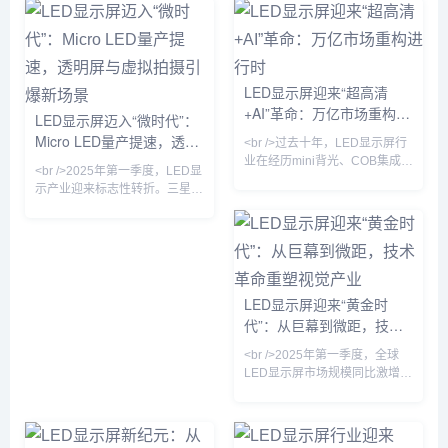
95%，成本较两年前下降
99.9%，单颗成本下降40%，这
60%。这意味着曾被视作“下一
意味着困扰行业十年的“量产魔
代显示技术”的Micro LED，正式
咒”正式解除。与传统的LCD和
从实验室走向规模化商用。与传
OLED相比，Micro LED在亮
统的LCD和OLED相比，Micro
度、寿命和响应速度上实现了数
LED显示屏迎来“超高清
LED在亮度、响应速度和寿命上
量级提升，尤其是在户外强光环
+AI”革命：万亿市场重构进
具有压倒性优势，尤其适合户外
境下，其20000尼特以上的峰值
LED显示屏迈入“微时代”：
强光环境下的超高清显示。业内
亮度让画面依然清晰锐利。业内
行时
Micro LED量产提速，透明
<br />过去十年，LED显示屏行
分析师指出，随着巨量转移技
专家指出，Micro L
屏与虚拟拍摄引爆新场景
业在经历mini背光、COB集成封
<br />2025年第一季度，LED显
装等多次技术迭代后，终于迎来
示产业迎来标志性转折。三星、
真正的“代际跃迁”。2025年，三
LG与国内头部厂商京东方、利
星、索尼与国内京东方、利亚德
亚德几乎同步宣布Micro LED芯
相继宣布Micro LED芯片良率突
片良率突破99.99%，巨量转移
破99.99%，像素点间距进入
效率提升至每小时200万颗。这
P0.3以下微米级时代。这意味
意味着困扰行业十年的“成本悬
着，LED显示屏首次能在保持无
崖”开始松动——以P0.4以下间
LED显示屏迎来“黄金时
缝拼接优势的同时，实现堪比
距产品为例，单位面积造价较去
代”：从巨幕到微距，技术
OLED的对比度与色彩表现，且
年同期下降37%，首次低于同规
功耗降低40%以上。行业分析师
革命重塑视觉产业
格OLED商用拼接屏。行业分析
<br />2025年第一季度，全球
指出，Micro LED的量
师指出，Micro LED不再是“概念
LED显示屏市场规模同比激增
玩具”，其超高亮度、
23%，达到创纪录的87亿美
元。这一增长背后，是户外数字
广告牌的全面升级与影视虚拟制
作棚的井喷式扩张。在纽约时代