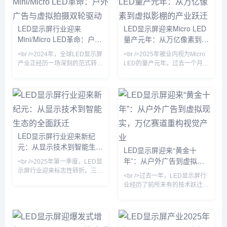
景加速放量，LED显示屏产业明
显回暖。据行业机构预计，
2025年全球LED显示屏市场规
LED显示屏行业迎来
LED显示屏迎来Micro LED
模将突破120亿美元，同比增长
Mini/Micro LED革命：户外
量产元年：从万亿像素到虚
超15%。这背后，既有传统户外
广告屏的存量升级，更有Micro
广告与虚拟拍摄双轮驱动
拟影棚的产业跃迁
<br />2024年，全球LED显示屏
<br />2025年被业内视为Micro
LED、COB（板上芯片封装）
产业正经历一场深刻的范式转
LED的量产元年。过去一个月
等新技术的规
移。根据近期十篇行业深度报道
内，三安光电与华星光电联合宣
的综合分析，传统的SMD（表
布其Micro LED芯片良率突破
面贴装）与COB（板上芯片）
99.99%，而利亚德在其北京工
技术格局已被彻底打破，
厂正式启用了全球首条全自动巨
Mini/Micro LED技术从实验室加
量转移产线，单班产能达到
速走向量产线，成为驱动市场增
3000片晶圆。这标志着困扰行
长的核心引擎。多家头部厂商如
业十余年的“巨量转移”与“缺陷修
LED显示屏行业迎来新纪
利亚德、洲明科技、艾比森在
复”两大痛点首次在量产层面得
元：从显示技术到智能生态
2024年半年报中披露，Mini
到解决。与此同时，京东方在成
LED显示屏迎来“黄金十
LED订单同比增长超过300%，
都的Micro LED试验线成功点亮
的全面跃迁
年”：从户外广告到虚拟现
<br />2025年第一季度，LED显
而Micro LED的像素间距已突破
了1.27英寸、3175PP
实，万亿赛道重构视觉产业
示屏行业迎来标志性转折。三
P
<br />过去一年，LED显示屏行
星、LG与京东方相继宣布Micro
业经历了前所未有的技术跃迁。
LED芯片良率突破99.9%，将大
据最新行业数据显示，全球LED
尺寸商用显示器的成本拉低至传
显示屏市场规模已突破800亿美
统方案的60%。与此同时，Mini
元，年复合增长率保持在12%以
LED背光技术加速向中端市场渗
上。其中，Mini LED背光技术
透，75英寸电视价格首次跌破