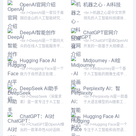
OpenAI官网介绍
机器之心 - AI科技
媒体
<br />OpenAI是一家位于美
<br />机器之心是中文世界
国旧金山的人工智能研究公
领先的人工智能科技媒体，
司，成立于2015年，由埃隆
自2014年创立以来，始终聚
·马斯克、山姆·奥特曼等人
焦于人工智能领域的前沿动
DeepAI智能创作
ChatGPT官网介
共同创立。公司最初以非营
态、技术突破与商业应用。
平台
绍
利组织的形式运营，旨在确
网站以深度报道和专业分析
<br />DeepAI是一个面向大
<br />ChatGPT是由OpenAI
保人工智能技术能够安全、
著称，为科研人员、工程
众的在线人工智能服务平
开发的一款基于大规模语言
公平地造福全人类。2019
师、创业者、投资机构以及
台，提供包括图像生成、文
模型的AI聊天机器人，于
年，OpenAI重组为一家“有
科技爱好者提供高质量的AI
本理解、视频处理等多种AI
2022年11月30日发布。它
Hugging Face AI
Midjourney - AI绘
限盈利”公司，以便吸引更多
信息服务和知识分享平台。
工具。用户无需下载软件，
能够通过自然语言与用户对
平台介绍
画网站
投资，加速技术研发。如
机器之心不仅是一个新闻聚
只需在浏览器中访问官网，
话，回答问题、撰写文章、
<br />Hugging Face是一个
<br />Midjourney是一个基
今，OpenAI已成为全球最
合站，更是一个连接学术与
即可体验前沿的AI能力。平
编写代码、翻译语言，甚至
致力于自然语言处理
于人工智能的图像生成平
具影响力的人工智能研究机
产业、技术与资本的重要桥
台主打简单易用，适合创作
扮演角色进行深度交流。作
（NLP）和人工智能模型共
台，用户通过输入文字描述
构之一，其发布的GPT系列
梁。<br /><br /><br />机器
者、开发者以及普通用户快
为AI领域的现象级产品，
享的开源社区与平台。它提
即可创作出高质量的数字艺
DeepSeek AI助手
Perplexity AI：智
模型、DALL-E系列图像生
之心的内容体系丰富多元，
速获取AI辅助。<br /><br />
ChatGPT在发布后迅速引爆
供海量的预训练模型、数据
术作品。它由独立研究实验
能搜索新纪元
成模
覆盖人工智
<br />DeepAI的核心功能包
全球关注，上线五天注册用
集和演示应用，让开发者能
室Midjourney, Inc.开发，成
<br />DeepSeek（深度求
<br />Perplexity AI是一款基
括文本生成、图像生成、图
户突破一百万，两个月后月
够快速构建、训练和部署AI
立于2021年，总部位于美国
索）是一家专注于人工智能
于大语言模型的AI搜索工
像识别、风格转换、超分辨
活跃用户达到一亿，成为史
解决方案。平台的核心价值
旧金山。该服务通过
大模型研发的科技公司，其
具，它不像传统搜索引擎那
率增强等。其中，文本生成
上增长最快的消费者应用。
在于开放与协作，用户可以
Discord机器人交互闻名，
官方网站提供了AI对话助
样展示一堆蓝色链接，而是
ChatGPT：AI对
Hugging Face AI
可辅助写作、头脑风暴；
<br /><br /><br /
上传自己的模型、下载他人
用户无需安装专门客户端，
手、API接口及开源模型下
直接给出简洁、准确的答
话助手
网站简介
的成果，并通过
即可在Discord服务器中调
载等服务。作为国内领先的
案，并附上引用来源。用户
<br />ChatGPT是OpenAI推
<br />Hugging Face是一个
Transformers库轻松调用各
用指令生成图像。<br /><br
AI技术平台，DeepSeek以
可以用自然语言提问，系统
出的一款革命性AI对话网
专注于人工智能和自然语言
类先进架构，如BERT、
/><br />Midjourney的核心
高性价比和强大的中文理解
会通过联网搜索、整合多方
站，基于GPT系列大语言模
处理的领先平台，成立于