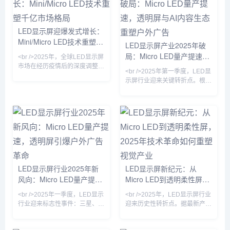
加速渗透至高端电视、笔记本电
万元大关。行业分析师指出，这
脑和车载显示领域，而Micro
不仅是像素间距的缩小，更意味
LED则凭借其高亮度、低功耗和
着LED显示从“户外广告牌”向“超
LED显示屏迎爆发式增长：
超长寿命的优势，成为苹果、三
高清家庭影院”的边界消融。<br
Mini/Micro LED技术重塑千
星、索尼等巨头竞相布局的下一
LED显示屏产业2025年破
/><br />国
代显示技术。业内专家指出，随
亿市场格局
局：Micro LED量产提速，
<br />2025年，全球LED显示屏
着巨量转移良率突破99.9%，
透明屏与AI内容生态重塑户
市场在经历疫情后的深度调整期
Micr
<br />2025年第一季度，LED显
后，迎来强劲复苏。据行业最新
外广告
示屏行业迎来关键转折点。根据
数据显示，中国LED显示屏市场
最新产业链调研，Micro LED芯
规模已突破1500亿元人民币，
片的巨量转移效率较去年同期提
同比增长18.6%，其中小间距及
升200%，良率突破99.9%，推
Micro LED产品增速高达45%，
动单位制造成本下降约30%。三
成为拉动市场增长的核心引擎。
星、LG及国内头部厂商京东
在政策端，“新基建”与“百城千
方、利亚德相继发布消费级
屏”项目持续落地，户外超高清
Micro LED透明电视，像素间距
显示需求激增；在技术端，
突破0.3mm，亮度达到
Mini/Micro LED芯片制造工艺良
10000nits，在强光环境下依然
LED显示屏行业2025年新
LED显示屏新纪元：从
率突破至99.9%，驱
保持高对比度。与此同时，
风向：Micro LED量产提
Micro LED到透明柔性屏，
COB（板上芯片）封装技术加
速，透明屏引爆户外广告革
2025年技术革命如何重塑
速渗透
<br />2025年一季度，LED显示
<br />2025年，LED显示屏行业
命
视觉产业
行业迎来标志性事件：三星、
迎来历史性转折点。据最新产业
LG与国内龙头利亚德几乎同步
链报告，三星、索尼与京东方相
宣布Micro LED显示屏良率突破
继宣布Micro LED芯片良率突破