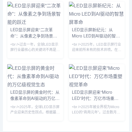
前下降60%，三星、苹果、京东
响力的科技投资主体——
方等巨头纷纷加速布局。此前被
Alphabet Inc. 与软银集团——
诟病为“实验室技术”的Micro
相继披露了规模空前的债务融资
LED，如今已出现在高端商用显
方案，清晰勾勒出这场AI军备竞
示、车载AR-HUD乃至可穿戴设
赛已迈入高杠杆、长周期、重资
LED显示屏迎来“二次革
LED显示屏新纪元：从
备中。某头部面板厂商透露，其
本的新阶段。据知情人士及监管
命”：从像素之争到场景智
Micro LED到AI驱动的智慧
新一代Micro LED显示屏的亮度
文件显示，谷歌母公司Alphabet
已达到10000尼特，功耗却降低
计划在公开市场分十批发行公司
能的跃迁
屏革命
<br />过去一年，全球LED显示
<br />2025年，LED显示屏行业
40%，寿命超过
债券，期限横跨2年至40年，总
屏行业最核心的关键词不再是
迎来前所未有的技术井喷。在刚
筹资目标介于20...
“间距越小越好”，而是“单位成本
刚结束的全球显示技术博览会
下的光效与寿命最优解”。根据
上，三星、LG、京东方等巨头
最新的十份产业调研报告，
同时展示了基于Micro LED技术
Micro LED在60英寸以下显示领
的全新产品线，像素间距首次突
域的良率突破至99.99%的实验
破P0.3以下，亮度达到10000尼
室水平，而巨量转移设备成本同
特，对比度提升至理论极限。更
比降低42%，这直接推动三星、
令人振奋的是，中国企业利亚德
LED显示屏的黄金时代：从
LED显示屏迎来“Micro
索尼与国内京东方系厂商将
与晶电合作的Micro LED量产线
像素革命到AI驱动的万亿级
LED”时代：万亿市场重塑
Micro LED商用时间表提前至
正式投产，成本较去年下降
2025年Q3。与此同时，
40%，这标志着Micro LED从
视觉生态
视觉革命
<br />2025年，全球LED显示屏
<br />2025年被业界视为Micro
COB（板上芯片）封装技术占
“实验室黑科技”正式走向商
产业迎来历史性拐点。根据最新
LED的“商用元年”。过去数月
据P1.2以下
的行业数据显示，仅上半年全球
内，三星、索尼、京东方等巨头
LED显示屏市场规模已突破120
相继发布新一代Micro LED显示
亿美元，同比增长23.7%。这背
屏，像素间距突破至P0.3以下，