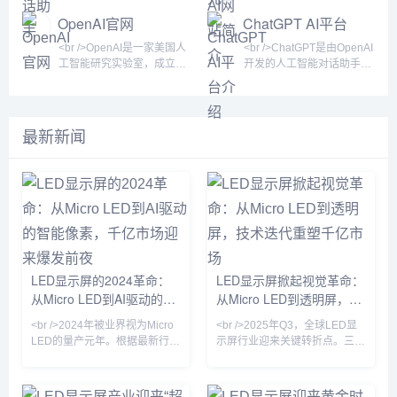
GPT、T5等。<br /><br />
功能是文本到图像
能力著称，用户可以通过网
信息，生成带有上下文理解
型构建，能够以自然语言与
2016年。它最初以开发聊天
OpenAI官网
ChatGPT AI平台
<br />Hugging F
页端或移动端与AI进行自然
的回答。无论是学术研究、
用户进行流畅交互。自2022
机器人应用起家，后来转型
介绍
语言交互，获得编程辅助、
日常咨询、技术问题还是市
年底发布以来，它迅速成为
为面向AI开发者、研究人员
<br />OpenAI是一家美国人
<br />ChatGPT是由OpenAI
知识问答、创意写作、文档
场分析，Perplexity都能提
全球最受关注的AI产品之
和企业的开源社区与工具提
工智能研究实验室，成立于
开发的人工智能对话助手，
处理等多样化支持。<br />
供类似与专家对话的体验，
一，覆盖写作、编程、学
供商。目前，Hugging
2015年，总部位于旧金山。
基于GPT（生成式预训练变
<br /><br />DeepSeek的主
同时保证信息的可追溯性。
习、创意生成等众多领域。
Face已成为全球最大的机器
它以推动人工智能技术安全
换器）架构。自2022年11
打功能是智能对
<br /><br /><br /
作为AI技术普及的重要标
学习模型托管和协作平台之
发展为目标，致力于确保通
月发布以来，它迅速成为全
志，ChatGPT不仅改变了人
一，被誉为AI领域的
用人工智能（AGI）惠及全
球用户量增长最快的消费级
最新新闻
们获取信息的方式，也推动
GitHub。用户可以在平台上
人类。OpenAI最初是非营
AI应用，月活跃用户数在发
了人工智能技术的商业化与
上传、发现、下载和部署各
利组织，后转型为“有限盈
布两个月内突破1亿。
大众化进程。<br /><br />
种预训练模型，涵盖文本、
利”模式，通过商业产品反哺
ChatGPT能够通过自然语言
<br />ChatGP
图像、音频、视频等多模态
研究，其中最著名的产品包
交互完成问答、写作、编
领域。<
括GPT系列语言模型、
程、翻译、创意生成等多种
DALL·E图像生成模型，以
任务，并支持多轮对话，记
及语音识别模型Whisper。
忆上下文，提供个性化回
<br /><br /><br />OpenAI最
复。<br /><br /><br
具代表
/>ChatGPT的核心功能
LED显示屏的2024革命：
LED显示屏掀起视觉革命：
从Micro LED到AI驱动的智
从Micro LED到透明屏，技
能像素，千亿市场迎来爆发
术迭代重塑千亿市场
<br />2024年被业界视为Micro
<br />2025年Q3，全球LED显
前夜
LED的量产元年。根据最新行业
示屏行业迎来关键转折点。三
报道，三星、LG以及国内厂商
星、索尼与京东方相继发布采用
京东方、华灿光电纷纷在巨量转
Micro LED芯片的新一代商用显
移技术上取得关键突破，将
示产品，像素间距首次突破P0.3