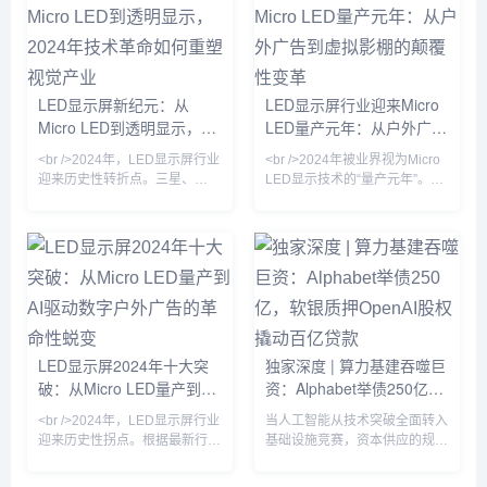
广场，一块面积超过2000平方
米的裸眼3D LED屏刚刚刷新了
吉尼斯世界纪录；而在好莱坞，
超过60%的绿幕影棚已替换为
LED虚拟背景墙。业内分析师指
LED显示屏新纪元：从
LED显示屏行业迎来Micro
出，LED显示屏正从“显示工具”
Micro LED到透明显示，
LED量产元年：从户外广告
进化为“空间交互媒介”，其单位
2024年技术革命如何重塑
到虚拟影棚的颠覆性变革
面积产值较五年
<br />2024年，LED显示屏行业
<br />2024年被业界视为Micro
视觉产业
迎来历史性转折点。三星、
LED显示技术的“量产元年”。最
LG、京东方等巨头相继宣布
新行业报告显示，随着巨量转移
Micro LED产线良率突破99%的
良率提升至99.999%以上，三
关键节点，而苹果手表率先采用
星、苹果、京东方等头部厂商的
Micro LED面板的消息更让整个
Micro LED生产线已实现小批量
产业链沸腾。据《华尔街日报》
出货。与传统的LCD和OLED相
获得的供应链数据，Micro LED
比，Micro LED在亮度、响应速
芯片成本在过去12个月中下降
度和功耗方面具有压倒性优势，
了42%，远超行业年初预测的
尤其是在户外强光环境下，其亮
25%。这意味着，曾经被视为
度可达20000nit以上，且寿命超
LED显示屏2024年十大突
独家深度 | 算力基建吞噬巨
“天价”的Micro LED电视，零售
过100000小时。业内分析师指
破：从Micro LED量产到AI
资：Alphabet举债250亿，
价有望在2025年降至
出，今年
驱动数字户外广告的革命性
软银质押OpenAI股权撬动
<br />2024年，LED显示屏行业
当人工智能从技术突破全面转入
蜕变
百亿贷款
迎来历史性拐点。根据最新行业
基础设施竞赛，资本供应的规模
报告，Micro LED芯片良率突破
与结构正成为决定行业座次的核
95%大关，核心制造成本较三年
心变量。本周，两家全球最具影