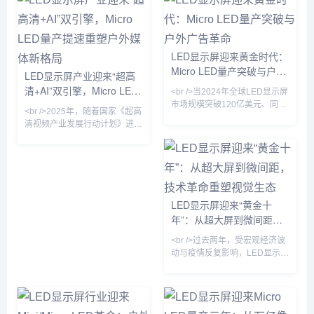
Micro LED芯片的良率提升至
以下，亮度达到10,000尼特以
99.99%以上。这意味着LED显
上，相较传统OLED在户外强光
示屏的分辨率首次全面超越
下的可视性提升近4倍。与此同
OLED，像素间距可以缩小至
时，国内厂商利亚德与洲明科技
LED显示屏迎来黄金时代：
0.3毫米以下，在高端商显、车
宣布其Micro LED巨量转移良率
Micro LED量产突破与户外
载显示和可穿戴设备上实现了
已超过99.99%，使得单位成本
LED显示屏产业迎来“超高
“无拼接缝”的视觉体验。与此同
较两年前下降约60%。行业分析
广告革命
清+AI”双引擎，Micro LED
<br />当2024年全球LED显示屏
时，COB（板上芯片）封装技
师指出，Micro L
量产提速重塑户外媒体新格
市场规模突破120亿美元、同比
术加速普及，
<br />2025年，随着国家《超高
增速重回两位数时，行业终于确
局
清视频产业发展行动计划》进入
认了一个事实：这不是周期反
收官阶段，LED显示屏行业迎来
弹，而是技术代际切换带来的价
新一轮技术升级浪潮。工信部最
值重估。过去三年，Mini LED
新数据显示，国内超高清LED显
背光在电视和笔记本上的渗透率
示屏市场规模已突破800亿元，
从5%飙升至38%，而Micro
同比增长23%。从北京冬奥会到
LED芯片成本以每年35%的速度
杭州亚运会，从城市地标裸眼
LED显示屏迎来“黄金十
下探——三星、京东方、利亚德
3D大屏到虚拟制片影棚，LED
年”：从超大屏到微间距，
与友达的产线良率在近两个季度
显示屏正从传统的“显示工具”升
相继突破99.9%的生死线。这意
技术革命重塑视觉生态
级为“沉浸式体验载体”。值得注
<br />过去两年，受宏观经济波
味着，LED显示屏正从户外广告
意的是，今年发布的《LED显示
动与疫情反复影响，LED显示屏
牌
屏能效限定值及能效等级》新国
行业一度陷入订单萎缩、价格战
标正式实施，
加剧的困境。但进入2024年以
来，随着文旅夜游、裸眼3D、
虚拟拍摄、会议一体机等新兴场