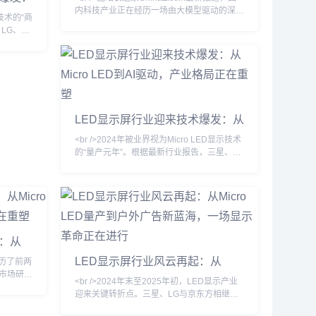
户外广告
内科技产业正在经历一场由大模型驱动的深刻
示技术的“商
变革。过去一个月内，多家头部企业密集发布
LG、京
新一代基座模型，参数规模与推理能力双双跃
示屏，像素
升。然而，与上一轮单纯比拼参数不同，当前
,000
竞争的焦点已从模型层延伸至应用生态与商业
40%。
闭环。头部厂商不再满足于展示技术参数，而
突破
是将模型嵌入办公、编程、金融、医疗等具体
ED普及的
场景，试图以真实业务数据反哺模型迭代。这
，到
一趋势意味着，大模型竞赛正
LED显示屏行业迎来技术爆发：从
Micro LED到AI驱动，产业格局正
<br />2024年被业界视为Micro LED显示技术
在重塑
的“量产元年”。根据最新行业报告，三星、LG
和京东方等头部厂商已相继突破巨量转移与修
复工艺的瓶颈，将Micro LED芯片的良率提升
至99.9%以上。与传统的LCD和OLED相比，
Micro LED在亮度、响应速度和功耗方面展现
出碾压性优势，尤其在户外大屏和高端商用显
示领域，其亮度可达20000尼特以上，即使正
发：从
午阳光直射也清晰可见。<br
产业格局
LED显示屏行业风云再起：从
经历了前两
Micro LED量产到户外广告新蓝
市场研究
<br />2024年末至2025年初，LED显示产业
市场规模预
海，一场显示革命正在进行
迎来关键转折点。三星、LG与京东方相继展
。这一增长
示基于Micro LED技术的透明显示屏和超大尺
加速商用、虚