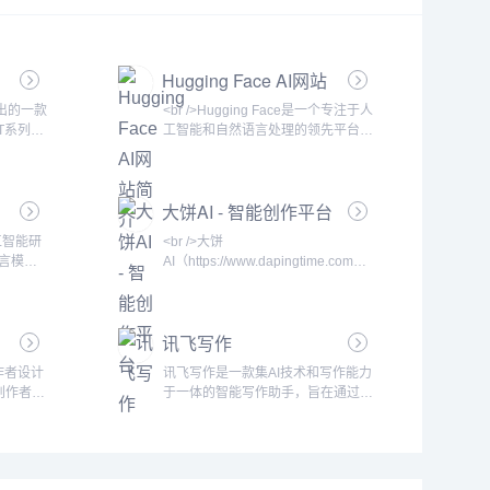
Hugging Face AI网站
简介
I推出的一款
<br />Hugging Face是一个专注于人
T系列大
工智能和自然语言处理的领先平台，
语言与用
成立于2016年。它最初以开发聊天
年底发布
机器人应用起家，后来转型为面向AI
注的AI
开发者、研究人员和企业的开源社区
大饼AI - 智能创作平台
、学习、
与工具提供商。目前，Hugging
I技术普
Face已成为全球最大的机器学习模
人工智能研
<br />大饼
不仅改变了
型托管和协作平台之一，被誉为AI领
语言模型
AI（https://www.dapingtime.com）
动了人工
域的GitHub。用户可以在平台上上
于
是一个专注于智能创作与内容生成的
进程。
传、发现、下载和部署各种预训练模
ed
全栈式AI平台，致力于为个人用户和
型，涵盖文本、图像、音频、视频等
海量文本
企业提供高效、精准的自然语言处理
多模态领域。<
讯飞写作
化学习，
服务。平台融合了最新的深度学习技
畅、有逻
术，涵盖文本生成、语义分析、多轮
作者设计
讯飞写作是一款集AI技术和写作能力
发布以
对话、创意策划等核心功能，同时结
创作者提
于一体的智能写作助手，旨在通过强
球用户量增
合大语言模型与行业知识图谱，满足
你是小说
大的人工智能支持，提高工作效率和
盖编程、
用户在写作、营销、教育、办公等多
都能帮助
创作质量。无论是日常办公文档、创
多
个场景下的实际需求。<br /><br />自
节编排、
意写作、内容编辑，还是专业报告、
上线以来，大饼AI凭
难题，提
会议纪要等，讯飞写作都能为用户提