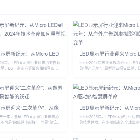
能AI Agent，Manus不仅能够为用户
升创作效率和小说质量。核
提供精准的思维辅助，更能在工作和
能剧情生成墨狐AI可以根据
生活中“交付成果”，实现从“想”到“做”
的基本设定，自动生成丰富
的无缝衔接。突破性性能与核心优势
节、场景描述和人物对话，
Manus在最新的GAIA基准测试中取
快速构建小说框架，避免创
得了SOT...
的“卡文”问题。人物塑造与
墨狐AI...
显示屏新纪元：从Micro LED
LED显示屏行业迎来Micro 
显示，2024年技术革命如
产元年：从户外广告到虚拟
>2024年，LED显示屏行业迎来历史性转
<br />2024年被业界视为Micro L
塑视觉产业
颠覆性变革
三星、LG、京东方等巨头相继宣布
的“量产元年”。最新行业报告显示，
o LED产线良率突破99%的关键节点，而
转移良率提升至99.999%以上，三
率先采用Micro LED面板的消息更让
果、京东方等头部厂商的Micro LE
业链沸腾。据《华尔街日报》获得的供
实现小批量出货。与传统的LCD和OL
，Micro LED芯片成本在过去12个月
比，Micro LED在亮度、响应速度
42%，远超行业年初预测的25%。
具有压倒性优势，尤其是在户外强光
，曾经被视为“天价”的Micro LED电
其亮度可达20000nit以上，且寿命
显示屏迎来“二次革命”：从像
LED显示屏新纪元：从Micro
价有望在2025年降至
100000小时。业内分析师指出，今
争到场景智能的跃迁
到AI驱动的智慧屏革命
/>过去一年，全球LED显示屏行业最核心
<br />2025年，LED显示屏行业迎
不再是“间距越小越好”，而是“单位成
的技术井喷。在刚刚结束的全球显示
光效与寿命最优解”。根据最新的十份
会上，三星、LG、京东方等巨头同
报告，Micro LED在60英寸以下显示
基于Micro LED技术的全新产品线
率突破至99.99%的实验室水平，而
首次突破P0.3以下，亮度达到1000