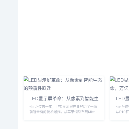
LED显示屏革命：从像素到智能生
LED
态的颠覆性跃迁
革命
<br />过去一年，LED显示屏产业经历了一场
<br 
前所未有的技术爆炸。从苹果悄然布局Micro
从P10
LED到三星、LG相继推出透明LED电影屏，
但202
传统LCD和OLED的统治地位正被悄然撼动。
经历一场
据最新行业报告显示，2025年全球LED显示
根本性变