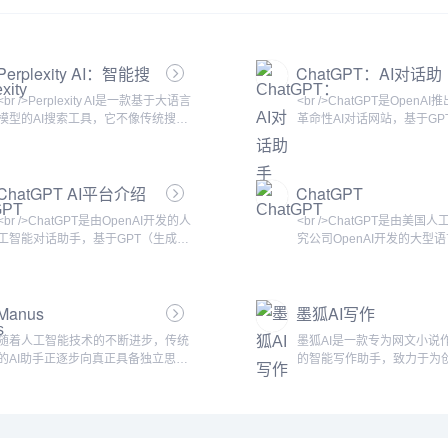
Perplexity AI：智能搜
ChatGPT：AI对话助
索新纪元
手
<br />Perplexity AI是一款基于大语言
<br />ChatGPT是OpenA
模型的AI搜索工具，它不像传统搜索
革命性AI对话网站，基于GP
引擎那样展示一堆蓝色链接，而是直
语言模型构建，能够以自然
接给出简洁、准确的答案，并附上引
户进行流畅交互。自2022
用来源。用户可以用自然语言提问，
以来，它迅速成为全球最受关
ChatGPT AI平台介绍
ChatGPT
系统会通过联网搜索、整合多方信
产品之一，覆盖写作、编程
息，生成带有上下文理解的回答。无
创意生成等众多领域。作为A
<br />ChatGPT是由OpenAI开发的人
<br />ChatGPT是由美国
论是学术研究、日常咨询、技术问题
及的重要标志，ChatGPT
工智能对话助手，基于GPT（生成式
究公司OpenAI开发的大型
还是市场分析，Perplexity都能提供
人们获取信息的方式，也推
预训练变换器）架构。自2022年11
驱动的对话式AI助手。它基
类似与专家对话的体验，同时保证信
智能技术的商业化与大众化
月发布以来，它迅速成为全球用户量
GPT（Generative Pre-train
息的可追溯性。<br /><br /><br /
<br /><br /><br />ChatGP
增长最快的消费级AI应用，月活跃用
Transformer）架构，经过
Manus
墨狐AI写作
户数在发布两个月内突破1亿。
数据的预训练和人类反馈强
ChatGPT能够通过自然语言交互完成
能够理解自然语言并生成流
随着人工智能技术的不断进步，传统
墨狐AI是一款专为网文小说
问答、写作、编程、翻译、创意生成
辑的回复。自2022年11月
的AI助手正逐步向真正具备独立思考
的智能写作助手，致力于为
等多种任务，并支持多轮对话，记忆
来，ChatGPT迅速成为全
和决策能力的全能智能体进化。近
供全方位的写作支持。无论
上下文，提供个性化回复。<br /><br
长最快的消费级AI应用，覆
日，一支中国研发团队震撼发布了全
新手还是资深作者，墨狐AI
/><br />ChatGPT的核心功能
写作、教育、咨询、创意等
球首款AI Agent产品——Manus。作
你在创作过程中轻松应对情
为一款兼具智能思考与高效执行的全
人物设定、语言润色等写作