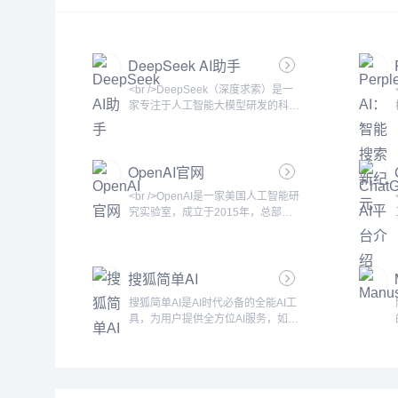
DeepSeek AI助手
<br />DeepSeek（深度求索）是一
家专注于人工智能大模型研发的科技
公司，其官方网站提供了AI对话助
手、API接口及开源模型下载等服
务。作为国内领先的AI技术平台，
OpenAI官网
DeepSeek以高性价比和强大的中文
理解能力著称，用户可以通过网页端
<br />OpenAI是一家美国人工智能研
或移动端与AI进行自然语言交互，获
究实验室，成立于2015年，总部位
得编程辅助、知识问答、创意写作、
于旧金山。它以推动人工智能技术安
文档处理等多样化支持。<br /><br />
全发展为目标，致力于确保通用人工
<br />DeepSeek的主打功能是智能
智能（AGI）惠及全人类。OpenAI最
对
搜狐简单AI
初是非营利组织，后转型为“有限盈
利”模式，通过商业产品反哺研究，
搜狐简单AI是AI时代必备的全能AI工
其中最著名的产品包括GPT系列语言
具，为用户提供全方位AI服务，如AI
模型、DALL·E图像生成模型，以及
绘图、AI写作、AI在线图片处理。提
语音识别模型Whisper。<br /><br />
供海量图片制作设计模板：电商图，
<br />OpenAI最具代表
logo设计，证件照，智能抠图，图片
高清修复，一键去水印，一键换背景