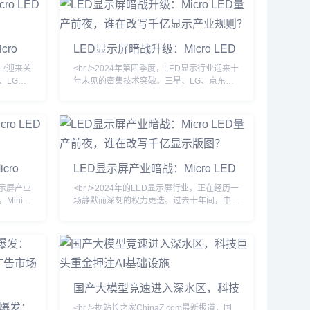
是，中国
打破了传统小间距LED的天花板。利亚德、洲
D量产线正
明科技、艾比森等头部企业相继推出P0.3以
标志着
下超微间距产品，将LED显示屏从“远观巨幕”
cro
LED显示屏暗战升级：Micro LED
向商
推向“近触视界”的新维度。与此同时，
媒体革命
量产前夜，谁在改写千亿显示产业
产业迎来关
<br />2024年第四季度，LED显示行业迎来十
规则？
、LG与
年未见的密集技术突破。三星、LG、京东方
LED显示
与利亚德几乎在同一时间宣布Micro LED巨量
P0.3
转移效率提升至每小时百万颗级别，这意味着
耗较传统
困扰行业多年的“成本悬崖”开始松动。与此同
动IC芯
时，苹果手表率先采用Micro LED微显示屏的
%，核心
消息再度发酵，供应链消息称其像素密度已突
预订至
破3000PPI。与过往OLED替代LCD的渐进式
cro
LED显示屏产业暗战：Micro LED
革命不同，Micro LED正在同时冲击
量产前夜，谁在改写千亿显示版
显示屏产业
<br />2024年的LED显示屏行业，正在经历一
图？
Mini
场静默而深刻的权力更迭。过去十年间，中国
显示领域的
厂商以极致性价比席卷全球，小间距LED从
长12个
P2.5一路杀至P0.4，室内商显市场几乎被重
厂商纷纷
塑。然而，当间距缩小逼近物理极限，传统的
巨幕产
SMD封装与COB技术的成本曲线开始钝化，
。与此同
行业竞争的核心从“单位面积价格”转向“单位像
中试线，苹
素价值”。最新披露的供应链数据显示，2024
国产大模型竞速进入深水区，科技
明可弯曲
年第三季度，P0.9以下微间距产品出货量同
巨头重金押注AI基础设施
比增长21
轮爆发：
<br />据站长之家ChinaZ.com最新报道，国