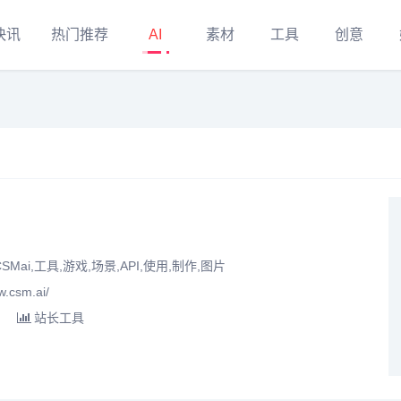
快讯
热门推荐
AI
素材
工具
创意
SMai,工具,游戏,场景,API,使用,制作,图片
csm.ai/
站长工具