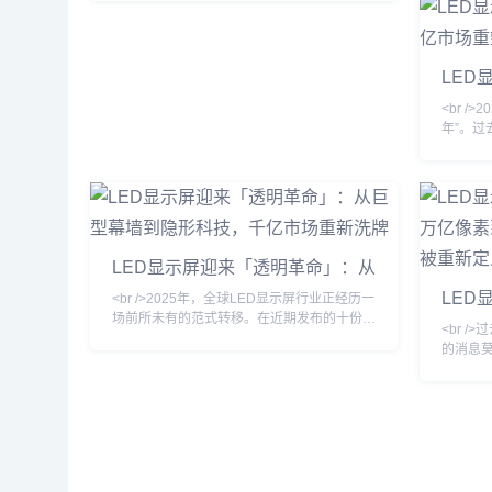
科技投资主体——Alphabet Inc. 与软银集团
巨量转移
——相继披露了规模空前的债务融资方案，清
动三星、
晰勾勒出这场AI军备竞赛已迈入高杠杆、长周
LED商
期、重资本的新阶段。据知情人士及监管文件
LED显
时，CO
显示，谷歌母公司Alphabet计划在公开市场
代：
下
分十批发行公司债券，期限横跨2年至40年，
<br /
总筹资目标介于20...
年”。
头相继发
距突破至
功耗较传
量转移技
产成本
存在于实
LED显示屏迎来「透明革命」：从
高端商用
巨型幕墙到隐形科技，千亿市场重
LED显
<br />2025年，全球LED显示屏行业正经历一
新洗牌
年”：
场前所未有的范式转移。在近期发布的十份行
<br 
业深度报告中，一个高频词汇贯穿始终——透
行业
的消息莫
明。从纽约时代广场的玻璃幕墙到上海陆家嘴
“真量产”
的云端连廊，传统笨重的箱体式LED正在被一
的圣杯
种近乎隐形的柔性透明薄膜所取代。这种透光
低，成
率高达85%的LED网格，不仅没有遮挡建筑
宣布采
原有的采光，反而将玻璃幕墙转化为动态的信
Micr
息流载体。行业分析师指出，透明LED屏的全
万颗，良
球市场规模在2024年
块55英寸