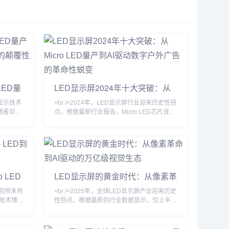
心功能智
供精准、高效的写作解决方案。核心
用户提供
功能AI对话写作讯飞写作支持与用户
的故事情
进行智能对话，帮助快速生成各类文
帮助用户
档内容。无论是起草报告，还是编写
作时遇到
邮件，只需简单指令，AI就能根据需
对话编排
求自动生成草稿，为用户节省时间，
提升写作效...
LED量
LED显示屏2024年十大突破：从
影棚的
Micro LED量产到AI驱动数字户外
ED显示技术
<br />2024年，LED显示屏行业迎来历史性拐
广告的革命性蜕变
随着巨量
点。根据最新行业报告，Micro LED芯片良率
星、苹
突破95%大关，核心制造成本较三年前下降
D生产线已
60%，三星、苹果、京东方等巨头纷纷加速
ED相
布局。此前被诟病为“实验室技术”的Micro
和功耗方面
LED，如今已出现在高端商用显示、车载AR-
环境下，
HUD乃至可穿戴设备中。某头部面板厂商透
超过
露，其新一代Micro LED显示屏的亮度已达到
 LED
LED显示屏的黄金时代：从像素革
年
10000尼特，功耗却降低40%，寿命超过
命到AI驱动的万亿级视觉生态
来前所未有
<br />2025年，全球LED显示屏产业迎来历史
技术博览
性拐点。根据最新的行业数据显示，仅上半年
时展示了
全球LED显示屏市场规模已突破120亿美元，
，像素间距
同比增长23.7%。这背后的核心驱动力，来自
0尼特，对
Mini LED和Micro LED技术的商业化落地彻底