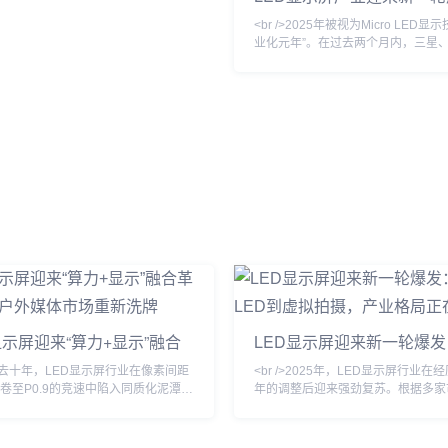
Micro LED商业化提速，
<br />2025年被视为Micro LED显
市场重构
业化元年”。在过去两个月内，三星、
东方相继发布新一代Micro LED显
间距突破至P0.3以下，亮度峰值达到10
尼特，而能耗较传统LED直显降低约
更令人关注的是，巨量转移良率首次
99.9%，这意味着长期阻碍Micro L
成本瓶颈正在瓦解。行业分析师预测
2026年，Micro LED在高端
显示屏迎来“算力+显示”融合
LED显示屏迎来新一轮爆
，万亿户外媒体市场重新洗牌
Micro LED到虚拟拍摄，
/>过去十年，LED显示屏行业在像素间距
<br />2025年，LED显示屏行业在
正在重塑
狂卷至P0.9的竞速中陷入同质化泥潭。
年的调整后迎来强劲复苏。根据多家
5年最新的供应链情报显示，行业正在
机构的最新报告，全球LED显示屏
由“芯片倒装+COB集成封装”驱动的
计突破120亿美元，同比增长18%
革。多家头部厂商已实现P0.4以下
背后，是Mini/Micro LED技术的