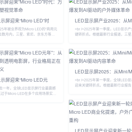
设备成本同比降低42%，这直接推
比度提升至理论极限。更令人振奋的
索尼与国内京东方系厂商将Micro
企业利亚德与晶电合作的Micro LE
用时间表提前至2025年Q3。与此同
式投产，成本较去年下降40%，这
示屏迎来“Micro LED”时
LED显示屏产业2025：从Mi
B（板上芯片）封装技术占据P1.2以
Micro LED从“实验室黑科技”正式走
万亿市场重塑视觉革命
LED爆发到AI驱动的户外
>2025年被业界视为Micro LED的“商用元
<br />2025年第一季度，LED显示
过去数月内，三星、索尼、京东方等巨
键转折点。根据最新行业报道，三星
布新一代Micro LED显示屏，像素间
国内头部厂商京东方相继宣布Micro 
P0.3以下，亮度超过10000尼特，而
屏进入小批量量产阶段，像素间距突破
统OLED降低40%。更关键的是，巨
以下，亮度提升至5000nit以上，功
术的良率首次突破99.99%，使得生
COB方案降低40%。产业链上游的驱
较去年下降近六成。这意味着，曾经仅
片、巨量转移设备订单同比增长230
验室的“终极显示技术”，正加速走向
设备商Kulicke & Soffa的产能已被
LED显示屏2025：从Mini/Mi
与家庭影院市场。<br /
2026年。这标志着Micro L
LED爆发到AI驱动内容革命
示屏迎来“Micro LED元
<br />2025年第一季度，全球LED
从万亿像素到透明电影屏，
迎来关键转折点。根据最新行业报告，
/>过去一年，全球LED显示屏行业最震撼
格局正在被重新定义
LED背光显示屏在高端商用及专业
过于Micro LED在多个应用场景实现
渗透率首次突破35%，较去年同期增
。过去，Micro LED被视为“显示技术
百分点。三星、TCL、京东方等头部
”，但由于巨量转移工艺复杂、良率
推出搭载自研Mini LED驱动方案的
本居高不下。然而，今年多家头部厂商
品，亮度均匀性与对比度达到新高度
用激光转移和范德华力绑定技术，将
时，Micro LED技术从实验室走向
o LED芯片的转移效率提升至每小时数百
果、索尼、利亚德等企业相继展示透
率突破99.9%。最令人振奋的是，一
Mic
LED显示屏产业迎来新一
4K Micro LED透明显示屏