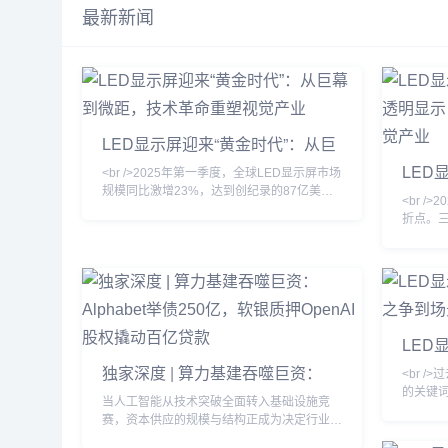
等各种应用场景。新手小白也能轻松
最新新闻
玩转AI。产品功能：AI作图：用户可
以通过文字描述生成各种风格的图
片，满足不同创作需求。Prompt社
区：为用户提供一个分享和交流AI提
示词的平台，帮助大家更...
LED显示屏迎来“黄金时代”：从巨
幕到微距，技术革命重塑视觉产业
LED
<br />2025年第一季度，全球LED显示屏市场
到透明
规模同比激增23%，达到创纪录的87亿美
<br /
元。这一增长背后，是户外数字广告牌的全面
何重
折点。
升级与影视虚拟制作棚的井喷式扩张。在纽约
Micr
时代广场，一块面积超过2000平方米的裸眼
苹果手表
3D LED屏刚刚刷新了吉尼斯世界纪录；而在
整个产
好莱坞，超过60%的绿幕影棚已替换为LED
应链数据
虚拟背景墙。业内分析师指出，LED显示屏正
中下降了
从“显示工具”进化为“空间交互媒介”，其单位
这意味着
面积产值较五年
LED
视，零售
素之
独家深度 | 算力基建吞噬巨资：
<br 
Alphabet举债250亿，软银质押
的关键词
当人工智能从技术突破全面转入基础设施竞
OpenAI股权撬动百亿贷款
本下的
赛，资本供应的规模与结构正成为决定行业座
产业调研
次的核心变量。本周，两家全球最具影响力的
领域的良