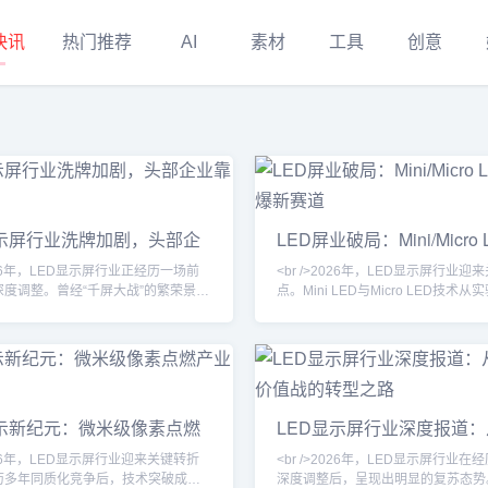
快讯
热门推荐
AI
素材
工具
创意
显示屏行业洗牌加剧，头部企
LED屏业破局：Mini/Micro
么突围？
产引爆新赛道
2026年，LED显示屏行业正经历一场前
<br />2026年，LED显示屏行业迎
深度调整。曾经“千屏大战”的繁荣景象
点。Mini LED与Micro LED技术
，取而代之的是更为残酷的优胜劣
规模化产线，芯片尺寸微缩至50微
市场需求增速放缓，中小厂商的生存
量转移良率首次突破99.9%，为超
剧压缩，而头部企业则通过规模效应
板的商用化扫清障碍。业内头部企业
垒进一步巩固地位。这一轮洗牌并非
基于玻璃基板的Micro LED拼接屏
场波动，而是产业从粗放式扩张转向
至P0.3，亮度与对比度达到OLED
必然阵痛。<br /><br /><br />推动
与功耗优势显著。这一突破不仅解决
显示新纪元：微米级像素点燃
LED显示屏行业深度报道
的深层原因，首先是供需关系的根本
显示的成本痛点，更催生了透明
命
战到价值战的转型之路
2026年，LED显示屏行业迎来关键转折
<br />2026年，LED显示屏行业在
历多年同质化竞争后，技术突破成为
深度调整后，呈现出明显的复苏态势