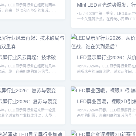
Mini LED背光逆势爆发，
逻辑已被市场抛弃。<br /><br />
至高端商用显示领域，进一步拓展了
2026年，LED显示屏行业在经历前两年
悄然重塑
后，迎来一轮温和而坚定的复苏。这
<br />2026年第一季度，LED显示
的周期反弹，而是应用结构升级带来
一个关键转折点。在传统小间距LE
力。传统户外广告屏的增长趋于平
趋于饱和的背景下，Mini LED背光
台租赁、虚拟拍摄、高端会议室及家
成为拉动产业复苏的核心引擎。多家
场景成为新的增量引擎。尤其在影视
透露，最新一代Mini LED直显产品
，LED虚拟摄影棚逐渐取代绿幕，成
性已突破98.5%，对比度达到百万
作团队的标准配置，带动了高刷新
耗较上一代降低约30%。这一技术
范围显示屏的出货量显著上升。<br
纯参数叠加，而是芯片制造、驱动I
>与此同时
显示屏行业风云再起：技术破
LED显示屏行业2026：从
艺协同革新的结果。<br /><br />
场复苏的双重奏
价值战，谁在笑到最后？
2026年，LED显示屏行业在经历前几年
<br />2026年，LED显示屏行业正
整后，终于迎来明确的复苏信号。随
前所未有的深度洗牌。过去两年间，
游、商业地产、体育赛事等下游需求
价格波动、下游需求结构变化以及国
，LED显示屏整体出货量呈现稳步回
争加剧，让一批依赖低价策略的中小
尤其是在线城市核心商圈，裸眼3D大
退出市场。行业集中度显著提升，头
流利器，带动了高端显示产品的替换
借技术积累和规模效应，进一步巩固
业人士普遍认为，这轮复苏不是简单
位。这场洗牌并非简单的优胜劣汰，
示屏行业2026：复苏与裂变
LED屏业回暖，裸眼3D引
弹，而是应用场景拓宽带来的结构性
产业从“拼产能”向“拼价值”转型的必然
/><br /><br />技术层面，LED显示屏
/><br /><br />与此同时，技术突
2026年，LED显示屏行业迎来新一轮复
<br />2026年开春，LED显示屏行
随着全球文旅产业持续升温，大型演
两年的阴霾，迎来明确的复苏信号。
城市光影秀项目密集落地，LED显示
新统计，全球LED显示屏出货量在20
心视觉载体，需求显著回升。户外广
季度同比增长12.3%，其中户外广
转型加速，裸眼3D大屏在核心商圈成
显示屏成为拉动增长的双引擎。多位