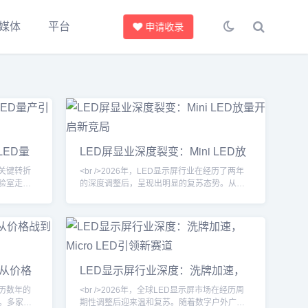
媒体
平台
申请收录
 LED量
LED屏显业深度裂变：Mini LED放
量开启新竞局
来关键转折
<br />2026年，LED显示屏行业在经历了两年
从实验室走向
的深度调整后，呈现出明显的复苏态势。从下
米以下，巨
游需求看，租赁市场、广电虚拟拍摄、以及商
高清显示面
业地产的裸眼3D大屏成为拉动增长的三驾马
相继发布
车。尤其在文旅夜游和赛事经济带动下，小间
，像素间距低
距及微间距产品的出货量同比增幅显著。产业
水平，但寿命
链上游的芯片厂和封装厂稼动率回升至健康水
了大尺寸
平，渠道库存回归良性。但值得注意的是，复
：从价格
LED显示屏行业深度：洗牌加速，
苏并非普惠式，头部企业与中小厂商的订单分
Micro LED引领新赛道
化加剧，行业整体呈现出“总量
经历数年的
<br />2026年，全球LED显示屏市场在经历周
。多家上
期性调整后迎来温和复苏。随着数字户外广