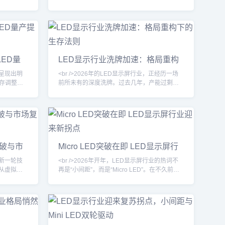
广告、舞
告、虚拟拍摄、高端会议显示等新兴场景的渗
回暖，头
透率快速提升，行业不再单纯依赖传统户外大
增长。行
屏的存量替换，而是向更精细化的应用层级拓
此前困扰
展。据多家券商研报援引的产业链调研信息，
/><br
小间距LED在控制室、演播室等专业市场的出
，而是行业
货量同比回升，而租赁市场也因演艺活动常态
LED量
LED显示行业洗牌加速：格局重构
间距LED
化而保持稳定增长。\n\n值得注意的是，透明
下的生存法则
屏、柔性屏等创新形态开始
业呈现出明
<br />2026年的LED显示屏行业，正经历一场
存调整与
前所未有的深度洗牌。过去几年，产能过剩、
单显著回
价格战与需求波动交织，让众多中小厂商在生
通枢纽等
死线上挣扎。据行业媒体统计，仅2025年就有
多家产业
超过三成的中小企业退出市场，而头部企业的
已回升至
市场份额却在持续提升。这种两极分化的局
现交期延
面，标志着LED显示行业正式从“规模竞赛”转入
苏并非简
“价值竞争”阶段。<br /><br /><br />本轮洗牌的
突破与市
Micro LED突破在即 LED显示屏行
升级换代
核心驱动力，来自Mini/Micro
业迎来新拐点
来新一轮技
<br />2026年开年，LED显示屏行业的热词不
，从虚拟拍
再是“小间距”，而是“Micro LED”。在不久前举
重塑产业
行的国际显示技术展上，多家头部厂商不约而
入，推动
同展出了像素间距低于0.2毫米的Micro LED样
耗方向演
机，其中一款透明显示屏的亮度超过10万尼
量转移和驱动
特，在强光环境下依然清晰可见。业内人士指
终端奠定
出，这标志着困扰行业多年的巨量转移效率问
术加速渗透
题正在取得实质性突破，Micro LED大规模商业