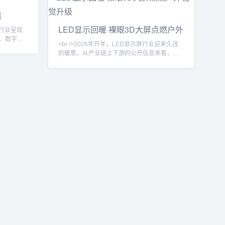
订单已排产
采购预算明显回升，尤其以裸眼3D大屏为代表
率回升至
的高端显示项目，成为拉动市场增长的核心引
道
、线下商业
擎。<br /><br /><br />裸眼3D已不再只是“视觉
LED显示回暖 裸眼3D大屏点燃户外
作用的结
噱头”。今年最新落地的几个标杆项目中，屏幕
屏行业呈现
视觉升级
、数字户
<br />2026年开年，LED显示屏行业迎来久违
订单饱
的暖意。从产业链上下游的公开信息来看，渠
货量稳步
道库存出清接近尾声，下游广告与商业显示需
眼3D显示
求逐步释放。特别是户外场景，文旅景区、核
统的平面
心商圈、交通枢纽的LED显示项目招标数量明
差屏障或光
显回升。多家屏企在近期财报与业绩预告中披
画面，正
露，订单排产周期已从去年同期的三周左右延
引擎”。
长至五至六周，产能利用率维持在较高水平。
这一轮复苏并非全行业普涨，而是呈现出明显
的结构性特征：具备高刷新率