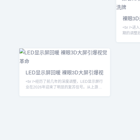
为标配，
度营收同比增长超过20%，净利润扭亏为盈。
业普遍感
这一轮复苏并非全面普涨，而是呈现明显的结
后，终端采购
构性分化——小间距、租赁屏与虚拟拍摄赛道
裸眼3D
/>技术层面
成为主要拉动力，传统单双色屏市场仍显平
速洗牌
淡。<br /><br /><br />复苏背后是技术迭代的强
<br />
力支
期的调整
旅产业、
放，LE
户外地标
信息展示
介。业内
反弹，而
LED显示屏回暖 裸眼3D大屏引爆视
结构性增
觉革命
旺盛，中国
<br />经历了前几年的深度调整，LED显示屏行
业在2026年迎来了明显的复苏信号。从上游芯
片、封装到下游显示应用，订单能见度持续提
升，尤其以户外广告、商业显示和演艺租赁为
代表的细分市场表现抢眼。多个产业带的中小
企业反映，今年一季度出货量同比增长显著，
部分企业甚至出现产能紧张的情况。这一轮复
苏并非简单的周期性反弹，而是由技术迭代和
应用场景拓展共同驱动的新增长周期。<br />
<br /><br