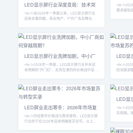
长极
LED显示屏行业深度变局：技术突
市场下沉，悄然重构产业格局。<br /><br />这
纯的产能扩张
<br />
围与市场回暖
<br />
需求疲软
<br />自2026年一季度以来，LED显示屏行业
并非简单
迎来显著回暖。商业地产、户外广告及舞台租
的内生动
赁等核心应用场景集中释放需求，主要厂商订
稳，而舞
单量同比回升。户外数字媒体进入更新换代周
庭影院等
期，叠加多地体育赛事与大型演艺活动密集举
制作领域
办，小间距与租赁屏出货量持续走高。渠道库
为一线制
存趋于健康，行业整体开工率恢复至近年高
率、高动态
位，部分核心封装与驱动IC产能出现阶段性紧
/><br /
LED显示屏行业洗牌加剧，中小厂
LED
张。<br /><br /><br />技术层面，Micro LED
商如何穿越周期？
局与市
<br />2026年一季度，LED显示屏行业并未迎
<br />
来预期的“开门红”，反而在激烈的价格战中呈现
的深度调
出一二级梯队分化加剧的态势。据行业媒体观
着文旅夜
察，头部上市企业订单能见度普遍延长至三个
逐步释放
月以上，而部分中小厂商则因现金流紧张、订
升态势。
单萎缩，被迫缩减产线甚至转型代工。这种“强
屏成为引
者愈强，弱者愈弱”的局面，正是过去两年行业
需求。行
LED显
内卷的延续。<br /><br />在本轮调整中，产品
的周期反
LED屏业走出寒冬：2026年市场复
同质化严重的中低端市场首当其冲。小间距及
增长。<br 
<br />
苏与转型实录
室内商
苏周期。
<br />历经数年价格战与需求疲软，LED显示屏
艺活动、
行业终于在2026年迎来明确复苏信号。从上游
屏作为核
芯片厂到下游渠道商，订单回暖、产线满载成
告数字化
为普遍现象。多家上市公司财报显示，前三季