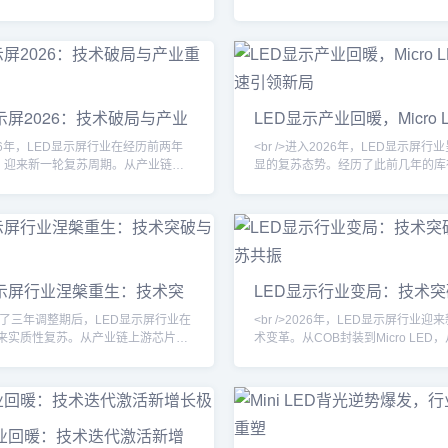
唯一钥匙。其中，Micro LED（微发
市公司发布的财报显示，受益于户外
）显示技术从实验室走向量产线，成
台租赁、虚拟拍摄等下游需求的持续
耀眼的技术路线。与传统的LCD和
部企业的营收和净利润均实现双位数
，Micro LED将LED芯片微缩至微米
业整体产能利用率回升至健康水平，
更高的亮度、更低的功耗和更长的寿
行业的低价竞争局面得到有效遏制。<br 
头部厂商已展示基于巨量转移技术的
/>这一轮复苏并非简单的周期性反弹
示屏2026：技术破局与产业
LED显示产业回暖，Micro 
像素间距突破0.3毫米，肉眼几乎无
结构性升级的结果。过去三年间，小
产提速引领新局
和Mini
2026年，LED显示屏行业在经历前两年
<br />进入2026年，LED显示屏行
，迎来新一轮复苏周期。从产业链上
显的复苏态势。经历了此前几年的库
出货量到下游的工程渠道反馈，均显
需求疲软，今年一季度以来，下游订
增长的态势。特别是在国内文旅夜
暖，尤其是户外广告、舞台演艺、交
综合体改造及体育场馆升级等项目的
传统应用场景的招标项目明显增多。
小间距与租赁屏市场率先企稳。与此
链上游芯片与封装厂商的产线稼动率
外市场在欧美体育赛事、中东大型活
九成以上，部分中小型模组厂甚至出
拉动下，出口订单明显回暖。行业从
长的现象。行业分析师指出，这轮复
显示屏行业涅槃重生：技术突
LED显示行业变局：技术
感受到，市场不再是简单的价格战，
单的周期性反弹，而是数字户外媒体
场重构
场复苏共振
景化、定制化解决方案转
需求与政府新基建投资共同作用
>经历了三年调整期后，LED显示屏行业在
<br />2026年，LED显示屏行业迎
迎来实质性复苏。从产业链上游芯片到
术变革。从COB封装到Micro LED
端，订单能见度持续提升，渠道库存
摄到透明显示，核心技术的突破正在
完成。在文旅夜游、商业显示、虚拟
竞争格局。业内企业纷纷加大研发投
兴场景的拉动下，行业整体开工率重
产品向更高亮度、更小间距、更低功
值得注意的是，本轮复苏并非全面普
进。特别是Micro LED技术，在巨
呈现明显的结构性特征——具备技术
方案上取得重要进展，为下一代显示
屏业回暖：技术迭代激活新增
分场景深耕能力的企业率先受益，单
基础。与此同时，Mini LED背光技