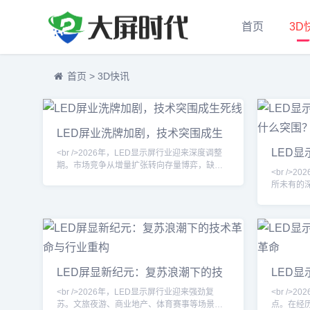
首页
3D
首页
>
3D快讯
LED屏业洗牌加剧，技术突围成生
死线
LED
<br />2026年，LED显示屏行业迎来深度调整
业靠什
期。市场竞争从增量扩张转向存量博弈，缺乏
<br />
核心技术与资金实力的中小企业加速出清。据
所未有的
行业观察，过去一年中，超过两位数的小型厂
逐渐褪色
商被迫关停产线或转型代工，而头部企业则通
汰。随着
过产能整合与渠道下沉进一步扩大份额。这一
空间被急
轮洗牌并非简单的周期波动，而是技术迭代与
和技术壁
需求升级共同作用的结果。<br /><br /><br />在
简单的市
行业整体承压的背景下，技术路线之争成为决
精细化运营的
定企业
LED屏显新纪元：复苏浪潮下的技
LED
此轮洗牌
术革命与行业重构
产业革
性逆
<br />2026年，LED显示屏行业迎来强劲复
<br />
苏。文旅夜游、商业地产、体育赛事等场景需
点。在经