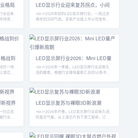
行业格局
LED显示行业迎来复苏拐点，小间
应用场景
化不再是纸上谈兵。<br /><
距与Mini LED双轮驱动
屏行业迎来
<br />2026年初的LED显示屏行业，一改过去
D市场竞争
两年的沉闷气氛。多家产业链上市公司发布的
技术却意外
业绩预告显示，下游订单明显回暖，尤其是小
头部厂商
间距LED和Mini LED产品的出货量同比大幅增
的亮度均匀
长。据行业媒体统计，2026年第一季度全球
比一级，功
LED显示屏市场规模环比增长超过15%，其中
跃升并非单
中国市场的增速领跑全球。这一轮复苏并非简
C与封装工
单的周期性反弹，而是需求结构升级带来的新
价格战到
LED显示屏行业2026：Mini LED量
增长曲线。<br /><br />在深圳会展中心刚落
产引爆新周期
在经历一场
<br />2026年一季度，LED显示屏行业迎来久
上游芯片
违的暖意。根据行业媒体最新汇总的10条市场
际市场竞
动态，渠道库存去化基本完成，国内文旅演
厂商接连
艺、虚拟拍摄、户外广告三大主力场景的招标
部企业凭
项目数量环比增长超过40%。与此同时，海外
了市场地
市场在体育赛事与交通数字化的双重拉动下，
而是整个
出口订单回暖明显。多家LED显示屏上市公司
爆新视界
LED显示复苏与裸眼3D新浪潮
结果。<br
在2025年报中披露的预收款项同比上升，印证
破成为决定企
了下游需求的实质性修复。行业分析师指出，
业一扫过去
<br />2026年开春，LED显示屏行业迎来久违
本轮复苏并非普惠式反
据行业最
的复苏气象。从上游芯片到下游工程商，订单
25年第四
排期普遍延长至二季度末，渠道库存降至近三
告屏和商业
年低位。多位行业人士在近期展会上透露，户
产业链人
外广告、商业地产和文旅演艺三大主力场景的