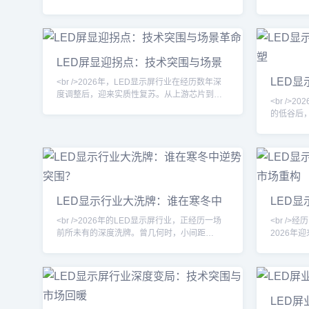
求集中释放，沉寂多年的户外广告市场重获生
打破僵局的
机。据行业观察，上半年主流厂商订单量普遍
光二极管
回升，尤其是小间距LED在会议室、控制室等
为今年最
专业显示领域的渗透率进一步提升。与此同
OLED不同
时，海外市场成为增长引擎，东南亚、中东等
级，实现
LED屏显迎拐点：技术突围与场景
地区的数字标牌项目加速落地，中国LED显示
命。多家
革命
LED显
屏出口额创下新高。<br /><br />值得注意的
全彩样机，
<br />2026年，LED显示屏行业在经历数年深
重塑
是，这轮复苏并非
度调整后，迎来实质性复苏。从上游芯片到中
<br />
游封装，再到下游显示工程与商业运营，产业
的低谷后
链各环节的开工率与订单量均呈现稳步回升态
游的芯片
势。业内普遍认为，此轮复苏并非简单的周期
示出温和
性反弹，而是由技术迭代与应用场景拓宽共同
游、商业
驱动的结构性增长。尤其是Micro LED与COB
带动下，
封装技术的规模化落地，让LED显示屏在亮
同时，海
度、可靠性、功耗等核心指标上实现对传统
动等需求
LCD的跨代领先，进
LED显示行业大洗牌：谁在寒冬中
LED
业者普遍
逆势突围？
破与市
而是向场
<br />2026年的LED显示屏行业，正经历一场
<br /
前所未有的深度洗牌。曾几何时，小间距
2026年
LED、Mini LED等概念让无数资本涌入，行业
下游应用
玩家一度超过上千家。然而，随着市场需求增
出清基本
速放缓、价格战愈演愈烈，行业已从“增量市场”
拍摄等新
切换到“存量博弈”模式。近期的多项行业报道显
返高位。
示，一批缺乏核心技术的中小厂商正在加速出
涨，而是
LED
局，而头部企业则通过并购整合、技术迭代和
优势和细