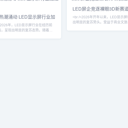
带动了高端显示产品的市场渗透。行
士向记者透露，上游芯片和驱动IC
受到，经历了前两年去库存的阵痛
至下半年，部分中小厂商的产能利用
LED屏企竞逐裸眼3D新赛
热情正逐步恢复。<br /><br /><br
85%以上。这背后是文旅消费回暖
热潮涌动 LED显示屏行业加
，Micro LED技术从实验室迈
升级以及智慧城市项目集中落地共同
<br />2026年开年以来，LED显示
果。<br /
出明显的复苏势头。受益于商业文旅
进入2026年，LED显示屏行业在经历前
外广告等场景的持续投入，主流厂商
后，呈现出明显的复苏态势。随着文
满，尤其是小间距与微间距产品的出
商业地产和数字广告需求的持续释
提升。在整体市场向好的背景下，裸
D显示屏的出货量稳步回升，尤其是在
成为最受瞩目的增量方向。不同于传
建筑和商圈场景中，LED屏从单一的
广告屏，裸眼3D大屏依靠特殊的视
载体升级为城市视觉体验的核心媒
栅技术，无需佩戴设备即可呈现立体
普遍认为，这轮复苏并非简单的周期
逐渐成为城市地标与核心商圈的“流量
是由应用场景创新和交互需求驱动的
<br /><br />
长。与此同时，海外市场需求也保持
LED显示屏企业在